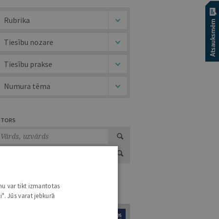
Rubrika
Tiesību nozare
Tiesību prakse
Numura tēma
UTORS
nu var tikt izmantotas
URNĀLU KATALOGS /
VISI ŽURNĀLI
i". Jūs varat jebkurā