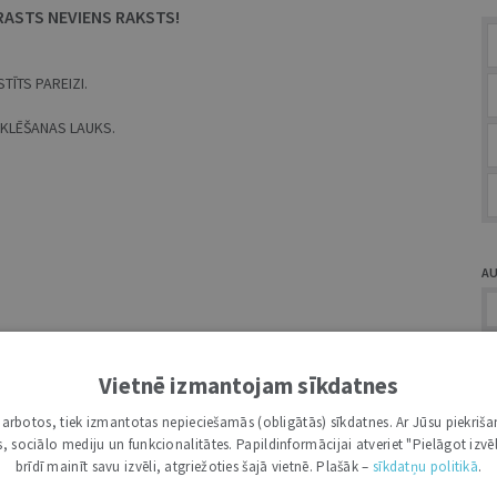
RASTS NEVIENS RAKSTS!
TĪTS PAREIZI.
MEKLĒŠANAS LAUKS.
A
Vietnē izmantojam sīkdatnes
i darbotos, tiek izmantotas nepieciešamās (obligātās) sīkdatnes. Ar Jūsu piekriša
Ž
kas, sociālo mediju un funkcionalitātes. Papildinformācijai atveriet "Pielāgot izvēl
brīdī mainīt savu izvēli, atgriežoties šajā vietnē. Plašāk –
sīkdatņu politikā
.