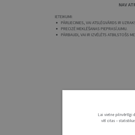
NAV AT
IETEIKUMI:
PĀRLIECINIES, VAI ATSLĒGVĀRDS IR UZRAKS
PRECIZĒ MEKLĒŠANAS PIEPRASĪJUMU.
PĀRBAUDI, VAI IR IZVĒLĒTS ATBILSTOŠS 
Lai vietne pilnvērtīg
vēl citas – statisti