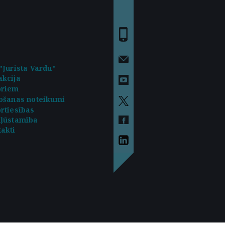
"Jurista Vārdu"
kcija
oriem
ošanas noteikumi
rtiesības
kļūstamība
akti