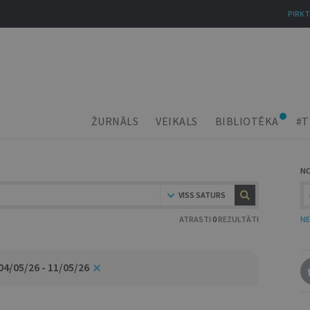
PIRKT
ŽURNĀLS
VEIKALS
BIBLIOTĒKA
#T
N
VISS SATURS
ATRASTI
0
REZULTĀTI
NE
04/05/26 - 11/05/26