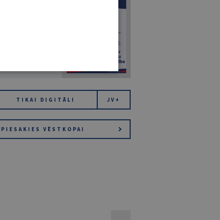
7
14. JŪLIJS 2026
NR 7 (1425)
TIKAI DIGITĀLI
JV+
PIESAKIES VĒSTKOPAI