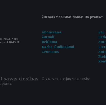
Žurnāls tiesiskai domai un praksei
Abonēšana
Par 
Žurnāli
Reda
8.30–17.00
Reklāma
Aut
nās: 8.30–15.00
Darba sludinājumi
Liet
Grāmatas
Auto
Pie
Kont
t savas tiesības
© VSIA "Latvijas Vēstnesis"
 pants/