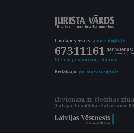
Lasītāju serviss
:
abonenti@lv.lv
67311161
darbdienās: 
pirmssvētku die
Klientu pieņemšana klātienē
Redakcija:
juristavards@lv.lv
Ikvienam ir tiesības zinā
/Latvijas Republikas Satversmes 90.