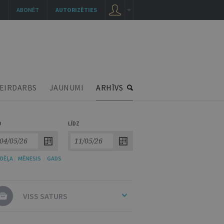
ABONĒT
AUTORIZĒTIES
EIRDARBS
JAUNUMI
ARHĪVS
O
LĪDZ
DĒĻA
/
MĒNESIS
/
GADS
VISS SATURS