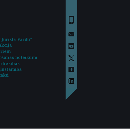
"Jurista Vārdu"
kcija
oriem
ošanas noteikumi
rtiesības
kļūstamība
akti