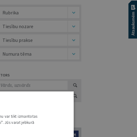
Rubrika
Tiesību nozare
Tiesību prakse
Numura tēma
UTORS
nu var tikt izmantotas
URNĀLU KATALOGS /
VISI ŽURNĀLI
i". Jūs varat jebkurā