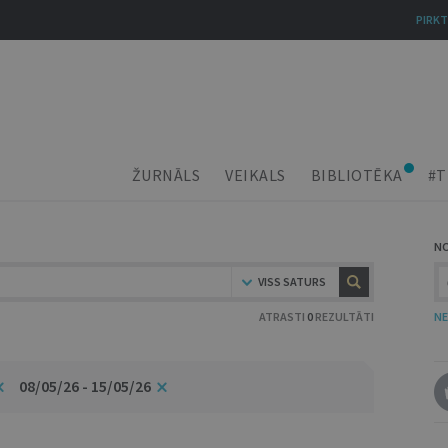
PIRKT
ŽURNĀLS
VEIKALS
BIBLIOTĒKA
#T
N
VISS SATURS
ATRASTI
0
REZULTĀTI
NE
08/05/26 - 15/05/26