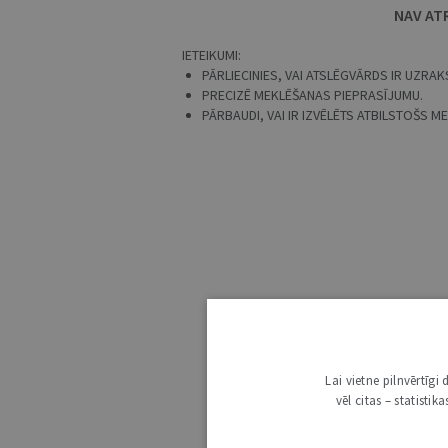
NAV AT
IETEIKUMI:
PĀRLIECINIES, VAI ATSLĒGVĀRDS IR UZRAKS
PRECIZĒ MEKLĒŠANAS PIEPRASĪJUMU.
PĀRBAUDI, VAI IR IZVĒLĒTS ATBILSTOŠS 
Lai vietne pilnvērtīg
vēl citas – statisti