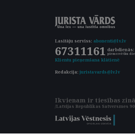
Lasītāju serviss
:
abonenti@lv.lv
67311161
darbdienās: 
pirmssvētku die
Klientu pieņemšana klātienē
Redakcija:
juristavards@lv.lv
Ikvienam ir tiesības zinā
/Latvijas Republikas Satversmes 90.