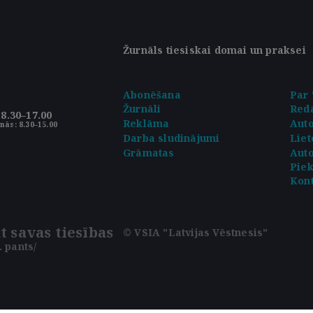
Žurnāls tiesiskai domai un praksei
Abonēšana
Par 
Žurnāli
Reda
8.30–17.00
Reklāma
Aut
nās: 8.30–15.00
Darba sludinājumi
Liet
Grāmatas
Auto
Pie
Kont
t savas tiesības
© VSIA "Latvijas Vēstnesis"
 pants/