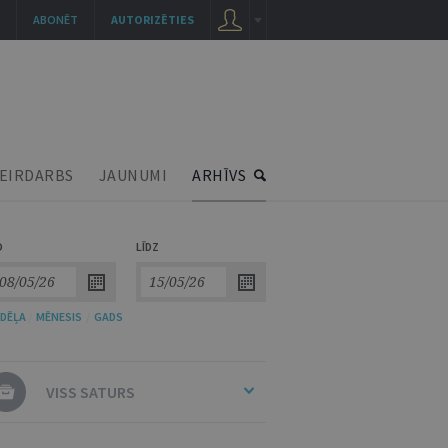
ABONĒT
AUTORIZĒTIES
EIRDARBS
JAUNUMI
ARHĪVS
O
LĪDZ
DĒĻA
/
MĒNESIS
/
GADS
VISS SATURS