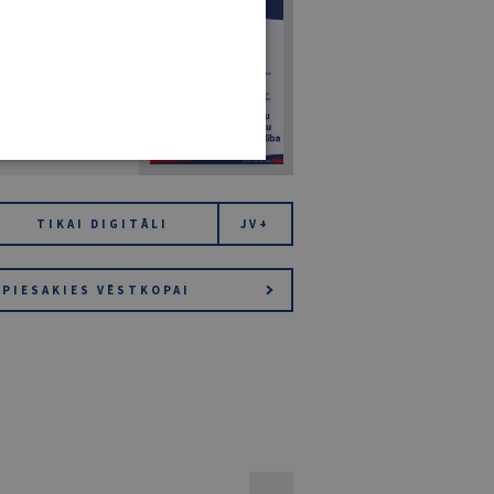
7
14. JŪLIJS 2026
NR 7 (1425)
TIKAI DIGITĀLI
JV+
PIESAKIES VĒSTKOPAI