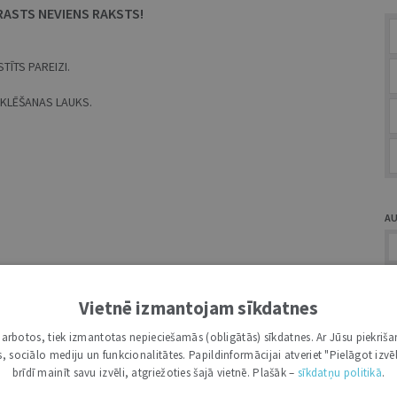
RASTS NEVIENS RAKSTS!
TĪTS PAREIZI.
MEKLĒŠANAS LAUKS.
A
Vietnē izmantojam sīkdatnes
i darbotos, tiek izmantotas nepieciešamās (obligātās) sīkdatnes. Ar Jūsu piekriša
Ž
kas, sociālo mediju un funkcionalitātes. Papildinformācijai atveriet "Pielāgot izvēl
brīdī mainīt savu izvēli, atgriežoties šajā vietnē. Plašāk –
sīkdatņu politikā
.