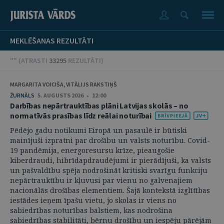
MEKLĒŠANAS REZULTĀTI
"" (
ATRASTI
33295
REZULTĀTI
)
MARGARITA VOICIŠA, VITĀLIJS RAKSTIŅŠ
ŽURNĀLS
5. AUGUSTS 2026 • 12:00
Darbības nepārtrauktības plāni Latvijas skolās – no
normatīvās prasības līdz reālai noturībai
Pēdējo gadu notikumi Eiropā un pasaulē ir būtiski
mainījuši izpratni par drošību un valsts noturību. Covid-
19 pandēmija, energoresursu krīze, pieaugošie
kiberdraudi, hibrīdapdraudējumi ir pierādījuši, ka valsts
un pašvaldību spēja nodrošināt kritiski svarīgu funkciju
nepārtrauktību ir kļuvusi par vienu no galvenajiem
nacionālās drošības elementiem. Šajā kontekstā izglītības
iestādes ieņem īpašu vietu, jo skolas ir viens no
sabiedrības noturības balstiem, kas nodrošina
sabiedrības stabilitāti, bērnu drošību un iespēju pārējām