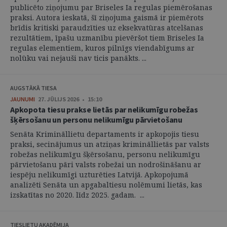
publicēto ziņojumu par Briseles Ia regulas piemērošanas
praksi. Autora ieskatā, šī ziņojuma gaismā ir piemērots
brīdis kritiski paraudzīties uz eksekvatūras atcelšanas
rezultātiem, īpašu uzmanību pievēršot tiem Briseles Ia
regulas elementiem, kuros pilnīgs viendabīgums ar
nolūku vai nejauši nav ticis panākts. ...
AUGSTĀKĀ TIESA
JAUNUMI
27. JŪLIJS 2026 • 15:10
Apkopota tiesu prakse lietās par nelikumīgu robežas
šķērsošanu un personu nelikumīgu pārvietošanu
Senāta Krimināllietu departaments ir apkopojis tiesu
praksi, secinājumus un atziņas krimināllietās par valsts
robežas nelikumīgu šķērsošanu, personu nelikumīgu
pārvietošanu pāri valsts robežai un nodrošināšanu ar
iespēju nelikumīgi uzturēties Latvijā. Apkopojumā
analizēti Senāta un apgabaltiesu nolēmumi lietās, kas
izskatītas no 2020. līdz 2025. gadam. ...
TIESLIETU AKADĒMIJA