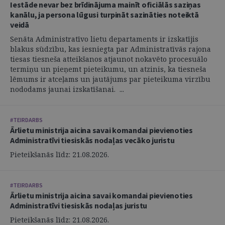
Iestāde nevar bez brīdinājuma mainīt oficiālās saziņas
kanālu, ja persona lūgusi turpināt sazināties noteiktā
veidā
Senāta Administratīvo lietu departaments ir izskatījis
blakus sūdzību, kas iesniegta par Administratīvās rajona
tiesas tiesneša atteikšanos atjaunot nokavēto procesuālo
termiņu un pieņemt pieteikumu, un atzinis, ka tiesneša
lēmums ir atceļams un jautājums par pieteikuma virzību
nododams jaunai izskatīšanai. ...
#TEIRDARBS
Ārlietu ministrija aicina savai komandai pievienoties
Administratīvi tiesiskās nodaļas vecāko juristu
Pieteikšanās līdz: 21.08.2026.
#TEIRDARBS
Ārlietu ministrija aicina savai komandai pievienoties
Administratīvi tiesiskās nodaļas juristu
Pieteikšanās līdz: 21.08.2026.