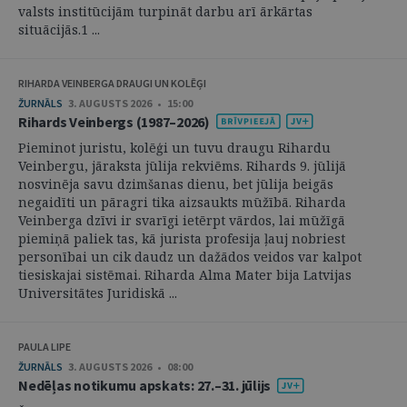
valsts institūcijām turpināt darbu arī ārkārtas
situācijās.1 ...
RIHARDA VEINBERGA DRAUGI UN KOLĒĢI
ŽURNĀLS
3. AUGUSTS 2026 • 15:00
Rihards Veinbergs (1987–2026)
Pieminot juristu, kolēģi un tuvu draugu Rihardu
Veinbergu, jāraksta jūlija rekviēms. Rihards 9. jūlijā
nosvinēja savu dzimšanas dienu, bet jūlija beigās
negaidīti un pāragri tika aizsaukts mūžībā. Riharda
Veinberga dzīvi ir svarīgi ietērpt vārdos, lai mūžīgā
piemiņā paliek tas, kā jurista profesija ļauj nobriest
personībai un cik daudz un dažādos veidos var kalpot
tiesiskajai sistēmai. Riharda Alma Mater bija Latvijas
Universitātes Juridiskā ...
PAULA LIPE
ŽURNĀLS
3. AUGUSTS 2026 • 08:00
Nedēļas notikumu apskats: 27.–31. jūlijs