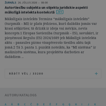
ŽURNĀLS
26. JŪLIJS 2026 • 08:00
Autortiesību subjekta un objekta juridiskie aspekti
mākslīgā intelekta kontekstā
Mākslīgais intelekts Termins “mākslīgais intelekts”
(turpmāk – MI) ir plašs jēdziens, kurš dažādās jomās var
krasi atšķirties; tā drīzāk ir ideja vai mērķis, nevis
koncepts.1 Eiropas Savienība (turpmāk – ES), savukārt, ir
pieņēmusi Regulu (ES) 2024/1689 jeb Mākslīgā intelekta
aktu – pasaules pirmo visaptverošo tiesību aktu šajā
jomā.2 Tā 3. panta 1. punktā noteikts, ka “MI sistēma” ir
mašinizēta sistēma, kura projektēta darboties ar
dažādiem ...
RĀDĪT VĒL /
33280
AUTORU KATALOGS
A
Ā
B
C
Č
D
E
Ē
F
G
Ģ
H
I
J
K