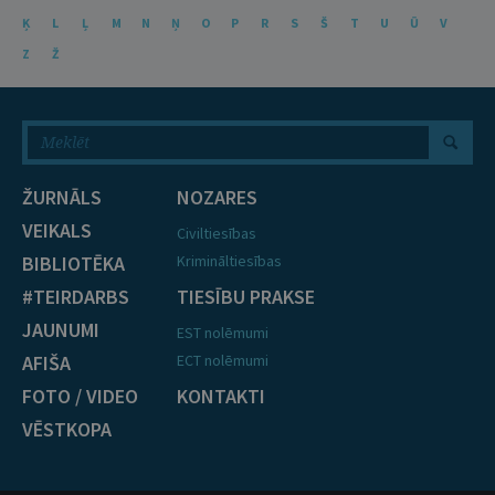
Ķ
L
Ļ
M
N
Ņ
O
P
R
S
Š
T
U
Ū
V
Z
Ž
ŽURNĀLS
NOZARES
VEIKALS
Civiltiesības
BIBLIOTĒKA
Krimināltiesības
#TEIRDARBS
TIESĪBU PRAKSE
JAUNUMI
EST nolēmumi
AFIŠA
ECT nolēmumi
FOTO / VIDEO
KONTAKTI
VĒSTKOPA