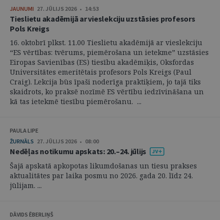
JAUNUMI
27. JŪLIJS 2026 • 14:53
Tieslietu akadēmijā ar vieslekciju uzstāsies profesors
Pols Kreigs
16. oktobrī plkst. 11.00 Tieslietu akadēmijā ar vieslekciju
“ES vērtības: tvērums, piemērošana un ietekme” uzstāsies
Eiropas Savienības (ES) tiesību akadēmiķis, Oksfordas
Universitātes emeritētais profesors Pols Kreigs (Paul
Craig). Lekcija būs īpaši noderīga praktiķiem, jo tajā tiks
skaidrots, ko praksē nozīmē ES vērtību iedzīvināšana un
kā tas ietekmē tiesību piemērošanu. ...
PAULA LIPE
ŽURNĀLS
27. JŪLIJS 2026 • 08:00
Nedēļas notikumu apskats: 20.–24. jūlijs
Šajā apskatā apkopotas likumdošanas un tiesu prakses
aktualitātes par laika posmu no 2026. gada 20. līdz 24.
jūlijam. ...
DĀVIDS ĒBERLIŅŠ