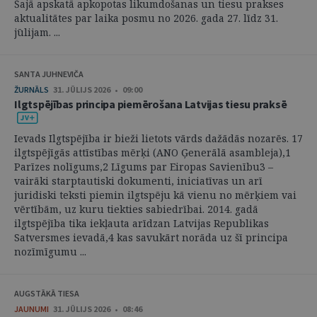
Šajā apskatā apkopotas likumdošanas un tiesu prakses
aktualitātes par laika posmu no 2026. gada 27. līdz 31.
jūlijam. ...
SANTA JUHNEVIČA
ŽURNĀLS
31. JŪLIJS 2026 • 09:00
Ilgtspējības principa piemērošana Latvijas tiesu praksē
Ievads Ilgtspējība ir bieži lietots vārds dažādās nozarēs. 17
ilgtspējīgās attīstības mērķi (ANO Ģenerālā asambleja),1
Parīzes nolīgums,2 Līgums par Eiropas Savienību3 –
vairāki starptautiski dokumenti, iniciatīvas un arī
juridiski teksti piemin ilgtspēju kā vienu no mērķiem vai
vērtībām, uz kuru tiekties sabiedrībai. 2014. gadā
ilgtspējība tika iekļauta arīdzan Latvijas Republikas
Satversmes ievadā,4 kas savukārt norāda uz šī principa
nozīmīgumu ...
AUGSTĀKĀ TIESA
JAUNUMI
31. JŪLIJS 2026 • 08:46