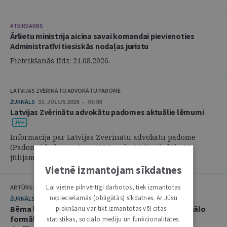
#TEIRDARBS
Ārlietu ministrija aicina savai komandai pievienoties
Administratīvi tiesiskās nodaļas juristu
Pieteikšanās līdz: 21.08.2026.
LATVIJAS ZVĒRINĀTU ADVOKĀTU PADOME
ŽURNĀLS
31. JŪLIJS 2026 • 07:00
Latvijas Zvērinātu advokātu padomes aktuālie lēmumi
Informācija par Latvijas Zvērinātu advokātu padomē
(Padome) laikposmā no 2026. gada 25. jūnija līdz 28.
jūlijam pieņemtajiem lēmumiem. ...
Vietnē izmantojam sīkdatnes
Lai vietne pilnvērtīgi darbotos, tiek izmantotas
ARTŪRS KURBATOVS, INGA KUDEIKINA, MARTA URBĀNE
nepieciešamās (obligātās) sīkdatnes. Ar Jūsu
ŽURNĀLS
29. JŪLIJS 2026 • 08:00
Bērna labākās intereses civilprocesā: starp procesuālo
piekrišanu var tikt izmantotas vēl citas –
formālismu un pienākumu nekavējoties reaģēt uz
statistikas, sociālo mediju un funkcionalitātes.