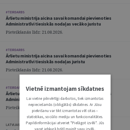
#TEIRDARBS
Ārlietu ministrija aicina savai komandai pievienoties
Administratīvi tiesiskās nodaļas vecāko juristu
Pieteikšanās līdz: 21.08.2026.
#TEIRDARBS
Ārlietu ministrija aicina savai komandai pievienoties
Administratīvi tiesiskās nodaļas juristu
Pieteikšanās līdz: 21.08.2026.
Vietnē izmantojam sīkdatnes
#TEIRDARBS
Ārlietu ministrija aicina savai komandai pievienoties
Lai vietne pilnvērtīgi darbotos, tiek izmantotas
Administratīvi tiesiskās nodaļas juristu
nepieciešamās (obligātās) sīkdatnes. Ar Jūsu
Pieteikšanās līdz: 21.08.2026.
piekrišanu var tikt izmantotas vēl citas –
statistikas, sociālo mediju un funkcionalitātes.
Papildinformācijai atveriet "Pielāgot izvēli". Jūs
LATVIJAS ZVĒRINĀTU ADVOKĀTU PADOME
varat jebkurā brīdī mainīt savu izvēli,