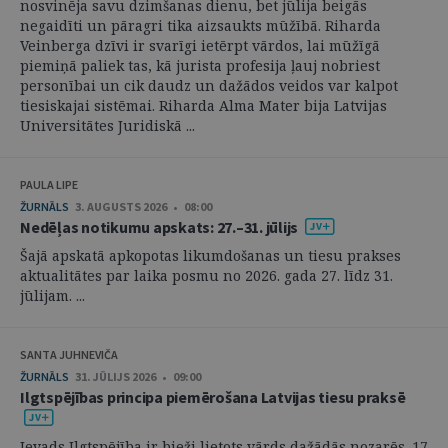
nosvinēja savu dzimšanas dienu, bet jūlija beigās
negaidīti un pāragri tika aizsaukts mūžībā. Riharda
Veinberga dzīvi ir svarīgi ietērpt vārdos, lai mūžīgā
piemiņā paliek tas, kā jurista profesija ļauj nobriest
personībai un cik daudz un dažādos veidos var kalpot
tiesiskajai sistēmai. Riharda Alma Mater bija Latvijas
Universitātes Juridiskā ...
PAULA LIPE
ŽURNĀLS
3. AUGUSTS 2026 • 08:00
Nedēļas notikumu apskats: 27.–31. jūlijs
Šajā apskatā apkopotas likumdošanas un tiesu prakses
aktualitātes par laika posmu no 2026. gada 27. līdz 31.
jūlijam. ...
SANTA JUHNEVIČA
ŽURNĀLS
31. JŪLIJS 2026 • 09:00
Ilgtspējības principa piemērošana Latvijas tiesu praksē
Ievads Ilgtspējība ir bieži lietots vārds dažādās nozarēs. 17