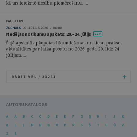
kā tas ietekmē tiesību piemērošanu. ...
PAULA LIPE
ŽURNĀLS
27. JŪLIJS 2026 • 08:00
Nedēļas notikumu apskats: 20.–24. jūlijs
Šajā apskatā apkopotas likumdošanas un tiesu prakses
aktualitātes par laika posmu no 2026. gada 20. līdz 24.
jūlijam. ...
RĀDĪT VĒL /
33281
AUTORU KATALOGS
A
Ā
B
C
Č
D
E
Ē
F
G
Ģ
H
I
J
K
Ķ
L
Ļ
M
N
Ņ
O
P
R
S
Š
T
U
Ū
V
Z
Ž