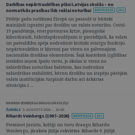
Darbības nepārtrauktības plāni Latvijas skolās – no
normatīvās prasības līdz reālai noturībai
Pēdējo gadu notikumi Eiropā un pasaulē ir būtiski
mainījuši izpratni par drošību un valsts noturību. Covid-
19 pandēmija, energoresursu krīze, pieaugošie
kiberdraudi, hibrīdapdraudējumi ir pierādījuši, ka valsts
un pašvaldību spēja nodrošināt kritiski svarīgu funkciju
nepārtrauktību ir kļuvusi par vienu no galvenajiem
nacionālās drošības elementiem. Šajā kontekstā izglītības
iestādes ieņem īpašu vietu, jo skolas ir viens no
sabiedrības noturības balstiem, kas nodrošina
sabiedrības stabilitāti, bērnu drošību un iespēju pārējām
valsts institūcijām turpināt darbu arī ārkārtas
situācijās.1 ...
RIHARDA VEINBERGA DRAUGI UN KOLĒĢI
ŽURNĀLS
3. AUGUSTS 2026 • 15:00
Rihards Veinbergs (1987–2026)
Pieminot juristu, kolēģi un tuvu draugu Rihardu
Veinbergu, jāraksta jūlija rekviēms. Rihards 9. jūlijā