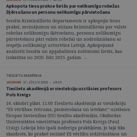
Apkopota tiesu prakse lietās par nelikumīgu robežas
šķērsošanu un personu nelikumīgu pārvietošanu
Senāta Krimināllietu departaments ir apkopojis tiesu
praksi, secinājumus un atziņas krimināllietās par valsts
robežas nelikumīgu šķērsošanu, personu nelikumīgu
pārvietošanu pāri valsts robežai un nodrošināšanu ar
iespēju nelikumīgi uzturēties Latvijā. Apkopojumā
analizēti Senāta un apgabaltiesu nolēmumi lietās, kas
izskatītas no 2020. līdz 2025. gadam. ...
TIESLIETU AKADĒMIJA
JAUNUMI
27. JŪLIJS 2026 • 14:53
Tieslietu akadēmijā ar vieslekciju uzstāsies profesors
Pols Kreigs
16. oktobrī plkst. 11.00 Tieslietu akadēmijā ar vieslekciju
“ES vērtības: tvērums, piemērošana un ietekme” uzstāsies
Eiropas Savienības (ES) tiesību akadēmiķis, Oksfordas
Universitātes emeritētais profesors Pols Kreigs (Paul
Craig). Lekcija būs īpaši noderīga praktiķiem, jo tajā tiks
skaidrots, ko praksē nozīmē ES vērtību iedzīvināšana un