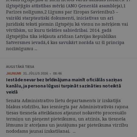
ilgtspējīgās attīstības mērķi (ANO Ģenerālā asambleja),1
Parīzes nolīgums,2 Līgums par Eiropas Savienību3 –
vairāki starptautiski dokumenti, iniciatīvas un arī
juridiski teksti piemin ilgtspēju kā vienu no mērķiem vai
vērtībām, uz kuru tiekties sabiedrībai. 2014. gadā
ilgtspējība tika iekļauta arīdzan Latvijas Republikas
Satversmes ievadā,4 kas savukārt norāda uz šī principa
nozīmīgumu ...
AUGSTĀKĀ TIESA
JAUNUMI
31. JŪLIJS 2026 • 08:46
Iestāde nevar bez brīdinājuma mainīt oficiālās saziņas
kanālu, ja persona lūgusi turpināt sazināties noteiktā
veidā
Senāta Administratīvo lietu departaments ir izskatījis
blakus sūdzību, kas iesniegta par Administratīvās rajona
tiesas tiesneša atteikšanos atjaunot nokavēto procesuālo
termiņu un pieņemt pieteikumu, un atzinis, ka tiesneša
lēmums ir atceļams un jautājums par pieteikuma virzību
nododams jaunai izskatīšanai. ...