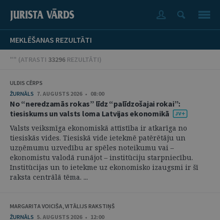
MEKLĒŠANAS REZULTĀTI
"" (
ATRASTI
33296
REZULTĀTI
)
ULDIS CĒRPS
ŽURNĀLS
7. AUGUSTS 2026 • 08:00
No “neredzamās rokas” līdz “palīdzošajai rokai”:
tiesiskums un valsts loma Latvijas ekonomikā
Valsts veiksmīga ekonomiskā attīstība ir atkarīga no
tiesiskās vides. Tiesiskā vide ietekmē patērētāju un
uzņēmumu uzvedību ar spēles noteikumu vai –
ekonomistu valodā runājot – institūciju starpniecību.
Institūcijas un to ietekme uz ekonomisko izaugsmi ir šī
raksta centrālā tēma. ...
MARGARITA VOICIŠA, VITĀLIJS RAKSTIŅŠ
ŽURNĀLS
5. AUGUSTS 2026 • 12:00