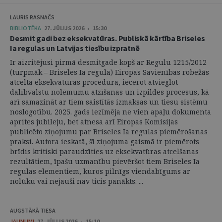
LAURIS RASNAČS
BIBLIOTĒKA
27. JŪLIJS 2026 • 15:30
Desmit gadi bez eksekvatūras. Publiskā kārtība Briseles
Ia regulas un Latvijas tiesību izpratnē
Ir aizritējusi pirmā desmitgade kopš ar Regulu 1215/2012
(turpmāk – Briseles Ia regula) Eiropas Savienības robežās
atcelta eksekvatūras procedūra, iecerot atvieglot
dalībvalstu nolēmumu atzīšanas un izpildes procesus, kā
arī samazināt ar tiem saistītās izmaksas un tiesu sistēmu
noslogotību. 2025. gads iezīmēja ne vien apaļu dokumenta
aprites jubileju, bet atnesa arī Eiropas Komisijas
publicēto ziņojumu par Briseles Ia regulas piemērošanas
praksi. Autora ieskatā, šī ziņojuma gaismā ir piemērots
brīdis kritiski paraudzīties uz eksekvatūras atcelšanas
rezultātiem, īpašu uzmanību pievēršot tiem Briseles Ia
regulas elementiem, kuros pilnīgs viendabīgums ar
nolūku vai nejauši nav ticis panākts. ...
AUGSTĀKĀ TIESA
JAUNUMI
27. JŪLIJS 2026 • 15:10