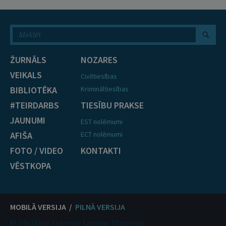
ŽURNĀLS
NOZARES
VEIKALS
Civiltiesības
BIBLIOTĒKA
Krimināltiesības
#TEIRDARBS
TIESĪBU PRAKSE
JAUNUMI
EST nolēmumi
AFIŠA
ECT nolēmumi
FOTO / VIDEO
KONTAKTI
VĒSTKOPA
MOBILĀ VERSIJA /
PILNĀ VERSIJA
© Oficiālais izdevējs Latvijas Vēstnesis