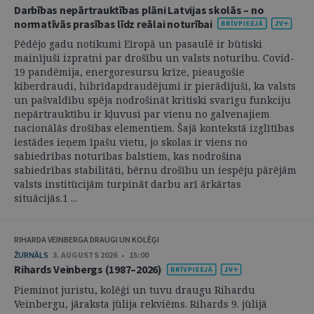
Darbības nepārtrauktības plāni Latvijas skolās – no
normatīvās prasības līdz reālai noturībai
Pēdējo gadu notikumi Eiropā un pasaulē ir būtiski
mainījuši izpratni par drošību un valsts noturību. Covid-
19 pandēmija, energoresursu krīze, pieaugošie
kiberdraudi, hibrīdapdraudējumi ir pierādījuši, ka valsts
un pašvaldību spēja nodrošināt kritiski svarīgu funkciju
nepārtrauktību ir kļuvusi par vienu no galvenajiem
nacionālās drošības elementiem. Šajā kontekstā izglītības
iestādes ieņem īpašu vietu, jo skolas ir viens no
sabiedrības noturības balstiem, kas nodrošina
sabiedrības stabilitāti, bērnu drošību un iespēju pārējām
valsts institūcijām turpināt darbu arī ārkārtas
situācijās.1 ...
RIHARDA VEINBERGA DRAUGI UN KOLĒĢI
ŽURNĀLS
3. AUGUSTS 2026 • 15:00
Rihards Veinbergs (1987–2026)
Pieminot juristu, kolēģi un tuvu draugu Rihardu
Veinbergu, jāraksta jūlija rekviēms. Rihards 9. jūlijā