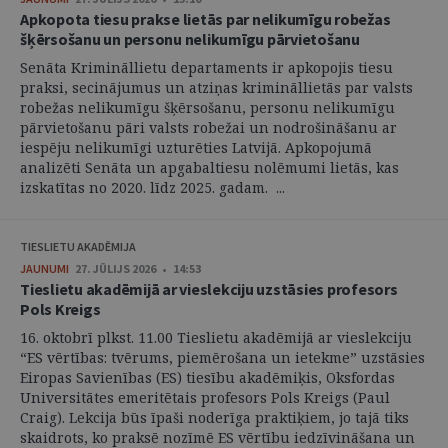
Apkopota tiesu prakse lietās par nelikumīgu robežas
šķērsošanu un personu nelikumīgu pārvietošanu
Senāta Krimināllietu departaments ir apkopojis tiesu
praksi, secinājumus un atziņas krimināllietās par valsts
robežas nelikumīgu šķērsošanu, personu nelikumīgu
pārvietošanu pāri valsts robežai un nodrošināšanu ar
iespēju nelikumīgi uzturēties Latvijā. Apkopojumā
analizēti Senāta un apgabaltiesu nolēmumi lietās, kas
izskatītas no 2020. līdz 2025. gadam. ...
TIESLIETU AKADĒMIJA
JAUNUMI
27. JŪLIJS 2026 • 14:53
Tieslietu akadēmijā ar vieslekciju uzstāsies profesors
Pols Kreigs
16. oktobrī plkst. 11.00 Tieslietu akadēmijā ar vieslekciju
“ES vērtības: tvērums, piemērošana un ietekme” uzstāsies
Eiropas Savienības (ES) tiesību akadēmiķis, Oksfordas
Universitātes emeritētais profesors Pols Kreigs (Paul
Craig). Lekcija būs īpaši noderīga praktiķiem, jo tajā tiks
skaidrots, ko praksē nozīmē ES vērtību iedzīvināšana un