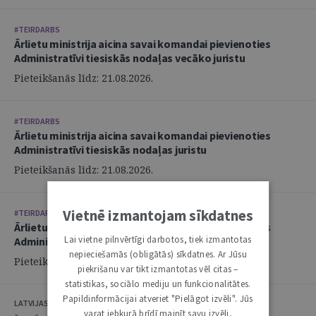
#TEIRDARBS
Ārlietu ministrija aicina savai komandai pievienoties
Administratīvi tiesiskās nodaļas vecāko juristu
Pieteikšanās līdz: 21.08.2026.
#TEIRDARBS
Ārlietu ministrija aicina savai komandai pievienoties
Administratīvi tiesiskās nodaļas juristu
Pieteikšanās līdz: 21.08.2026.
Vietnē izmantojam sīkdatnes
#TEIRDARBS
Ārlietu ministrija aicina savai komandai pievienoties
Lai vietne pilnvērtīgi darbotos, tiek izmantotas
Administratīvi tiesiskās nodaļas juristu
nepieciešamās (obligātās) sīkdatnes. Ar Jūsu
Pieteikšanās līdz: 21.08.2026.
piekrišanu var tikt izmantotas vēl citas –
statistikas, sociālo mediju un funkcionalitātes.
Papildinformācijai atveriet "Pielāgot izvēli". Jūs
LATVIJAS ZVĒRINĀTU ADVOKĀTU PADOME
varat jebkurā brīdī mainīt savu izvēli,