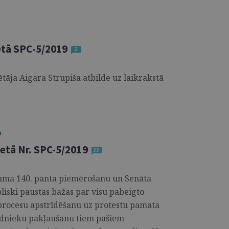
etā SPC-5/2019
2
tāja Aigara Strupiša atbilde uz laikrakstā
O
ietā Nr. SPC-5/2019
33
uma 140. panta piemērošanu un Senāta
liski paustas bažas par visu pabeigto
procesu apstrīdēšanu uz protestu pamata
rādnieku pakļaušanu tiem pašiem