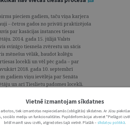
 pirms pieciem gadiem, taču viņa karjera
trauji – četros gados no privāti praktizējoša
vis par kasācijas instances tiesas
āju. 2014. gada 15. jūlijā Valsts
 svinīgo tiesneša zvērestu un sācis
ris mēnešus vēlāk, baudot kolēģu
rtiesas locekli un vēl pēc gada – par
Savukārt 2018. gada 10. septembrī
em gadiem viņu ievēlēja par Senāta
tāju un arī Tieslietu padomes locekli.
 viens no vadošajiem Latvijas
pš kļuvis par tiesnesi, jau no sākuma
Vietnē izmantojam sīkdatnes
si arī par jautājumiem, kas skar tiesu
i darbotos, tiek izmantotas nepieciešamās (obligātās) sīkdatnes. Ar Jūsu piekriša
munikācijai un labprāt iesaistās
kas, sociālo mediju un funkcionalitātes. Papildinformācijai atveriet "Pielāgot izvēl
nterešu grupām ir jāsarunājas, lai nonāktu
brīdī mainīt savu izvēli, atgriežoties šajā vietnē. Plašāk –
sīkdatņu politikā
.