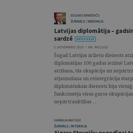
EDGARS RINKĒVIČS
ŽURNĀLS / VIEDOKLIS
Latvijas diplomātija – gadsi
sardzē
5. NOVEMBRIS 2019 • NR. 44 (1102)
Šogad Latvijas ārlietu dienests at
diplomātijas 100 gadus iezīmē Latvi
atzīšana, tās okupācija un nepārtr
atjaunošana un reintegrācija starp
diplomātiskais dienests bija vienīga
funkcionēja visus garos okupācijas
nepārtrauktības ...
SANNIJA MATULE
ŽURNĀLS / INTERVIJA
Aigars Strupišs: negodīgai t