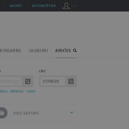
ABONĒT
AUTORIZĒTIES
EIRDARBS
JAUNUMI
ARHĪVS
O
LĪDZ
DĒĻA
/
MĒNESIS
/
GADS
VISS SATURS