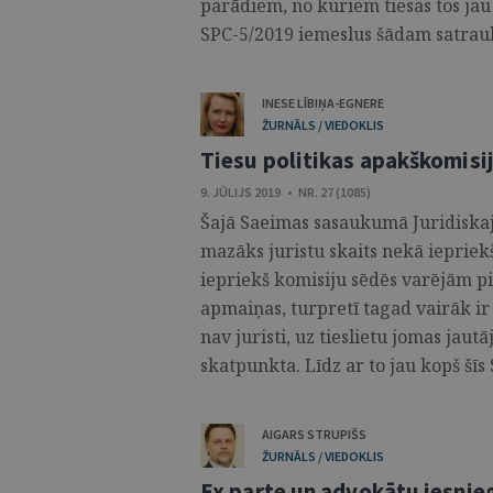
parādiem, no kuriem tiesas tos jau
SPC-5/2019 iemeslus šādam satrauk
INESE LĪBIŅA-EGNERE
ŽURNĀLS / VIEDOKLIS
Tiesu politikas apakškomisi
9. JŪLIJS 2019 • NR. 27 (1085)
Šajā Saeimas sasaukumā Juridiskaj
mazāks juristu skaits nekā iepriekš
iepriekš komisiju sēdēs varējām p
apmaiņas, turpretī tagad vairāk ir 
nav juristi, uz tieslietu jomas jau
skatpunkta. Līdz ar to jau kopš šīs
AIGARS STRUPIŠS
ŽURNĀLS / VIEDOKLIS
Ex parte un advokātu iesni