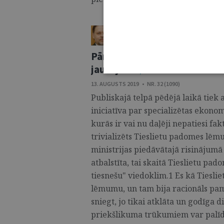
AIGARS STRUPIŠS
ŽURNĀLS / VIEDOKLIS
Pārdomas par ekonomisko lie
jautājumi
5
13. AUGUSTS 2019 • NR. 32 (1090)
Publiskajā telpā pēdējā laikā tiek 
iniciatīva par specializētas ekonom
kurās ir vai nu daļēji nepatiesi fak
trivializēts Tieslietu padomes lēmu
ministrijas piedāvātajā risinājum
atbalstīta, tai skaitā Tieslietu p
tiesnešu" viedoklim.1 Es kā Tiesli
lēmumu, un tam bija racionāls pa
sniegt, jo tikai atklāta un godīga d
priekšlikuma trūkumiem var palīdzē