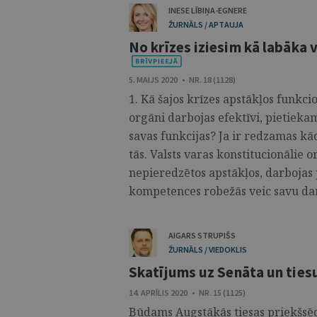
INESE LĪBIŅA-EGNERE
ŽURNĀLS / APTAUJA
No krīzes iziesim kā labāka 
5. MAIJS 2020 • NR. 18 (1128)
1. Kā šajos krīzes apstākļos funkci
orgāni darbojas efektīvi, pietiekam
savas funkcijas? Ja ir redzamas k
tās. Valsts varas konstitucionālie o
nepieredzētos apstākļos, darbojas 
kompetences robežās veic savu darbu 
AIGARS STRUPIŠS
ŽURNĀLS / VIEDOKLIS
Skatījums uz Senāta un tiesu
14. APRĪLIS 2020 • NR. 15 (1125)
Būdams Augstākās tiesas priekšsēd