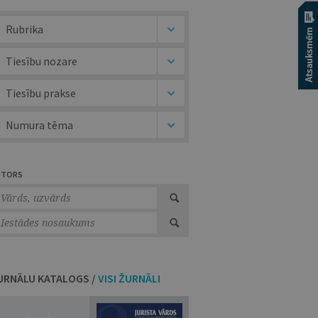
Rubrika
Tiesību nozare
Tiesību prakse
Numura tēma
UTORS
URNĀLU KATALOGS /
VISI ŽURNĀLI