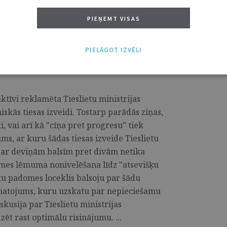
PIEŅEMT VISAS
PIELĀGOT IZVĒLI
tu tiesu: joprojām neatbildētie
aktīvi reklamēta Tieslietu ministrijas
iskās tiesas izveidi. Tostarp parādās ziņas,
ti, vai arī kā "cīņa pret progresu" tiek
ms, ar kuru šādas tiesas izveide Tieslietu
ā ar deviņām balsīm pret divām netika
adomes lēmuma nonivelēšana līdz "atsevišķu
etu padomes loceklis balsoju par šādu
matojums, kuru uzskatu par nepieciešamu
iskusija par Tieslietu ministrijas
t rast optimālu risinājumu. ...