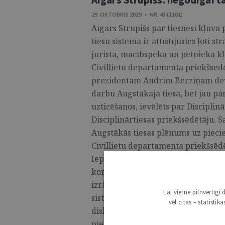
29. OKTOBRIS 2019 • NR. 43 (1101)
Aigars Strupišs par tiesnesi kļuva
tiesu sistēmā ir attīstījusies ļoti s
jurista, mācībspēka un pētnieka kļu
Civillietu departamenta priekšsēdēt
prezidentam Andrim Bērziņam devis
darbu Augstākajā tiesā, bet jau pā
uzticēšanos, ievēlēts par Disciplinā
Disciplinārtiesas priekšsēdētāju. 
Augstākās tiesas plēnums uz pieci
Civillietu departamenta priekšsēdē
Iepriekš A. Strupišs bija zināms kā
komerctiesību ekspertiem, taču, ko
izrādījis lielu aktivitāti un intere
Lai vietne pilnvērtīg
sistēmu kopumā. Viņš ir atvērts ko
vēl citas – statisti
diskusijās, jo uzskata, ka dažādu i
pie vienota kopsaucēja. ...