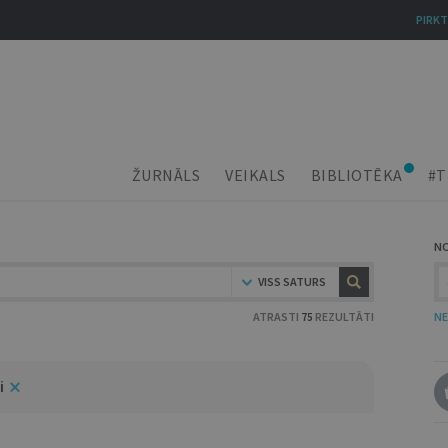
PIRKT
ŽURNĀLS
VEIKALS
BIBLIOTĒKA
#T
N
VISS SATURS
ATRASTI
75
REZULTĀTI
NE
i