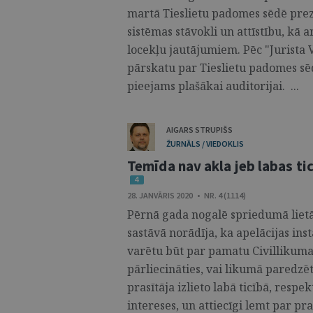
martā Tieslietu padomes sēdē prez
sistēmas stāvokli un attīstību, kā 
locekļu jautājumiem. Pēc "Jurista
pārskatu par Tieslietu padomes sēd
pieejams plašākai auditorijai. ...
AIGARS STRUPIŠS
ŽURNĀLS / VIEDOKLIS
Temīda nav akla jeb labas tic
4
28. JANVĀRIS 2020 • NR. 4 (1114)
Pērnā gada nogalē spriedumā lietā
sastāvā norādīja, ka apelācijas inst
varētu būt par pamatu Civillikuma
pārliecināties, vai likumā paredzē
prasītāja izlieto labā ticībā, resp
intereses, un attiecīgi lemt par pr