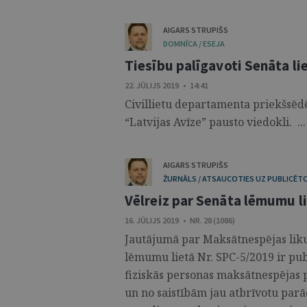
AIGARS STRUPIŠS
DOMNĪCA / ESEJA
Tiesību palīgavoti Senāta li
22. JŪLIJS 2019 • 14:41
Civillietu departamenta priekšsēdē
“Latvijas Avīze” pausto viedokli. ...
AIGARS STRUPIŠS
ŽURNĀLS / ATSAUCOTIES UZ PUBLICĒT
Vēlreiz par Senāta lēmumu l
16. JŪLIJS 2019 • NR. 28 (1086)
Jautājumā par Maksātnespējas lik
lēmumu lietā Nr. SPC-5/2019 ir pub
fiziskās personas maksātnespējas 
un no saistībām jau atbrīvotu pa