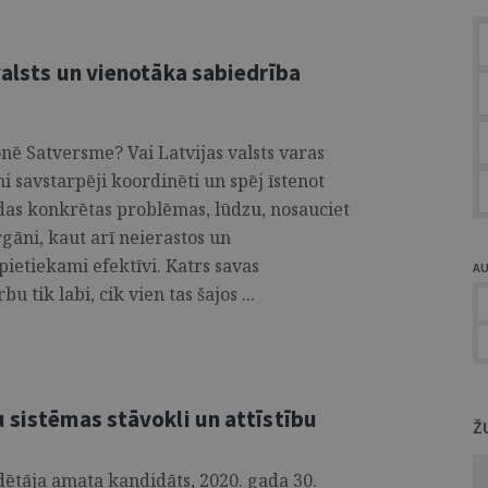
valsts un vienotāka sabiedrība
onē Satversme? Vai Latvijas valsts varas
i savstarpēji koordinēti un spēj īstenot
ādas konkrētas problēmas, lūdzu, nosauciet
rgāni, kaut arī neierastos un
pietiekami efektīvi. Katrs savas
A
tik labi, cik vien tas šajos ...
 sistēmas stāvokli un attīstību
Ž
ētāja amata kandidāts, 2020. gada 30.