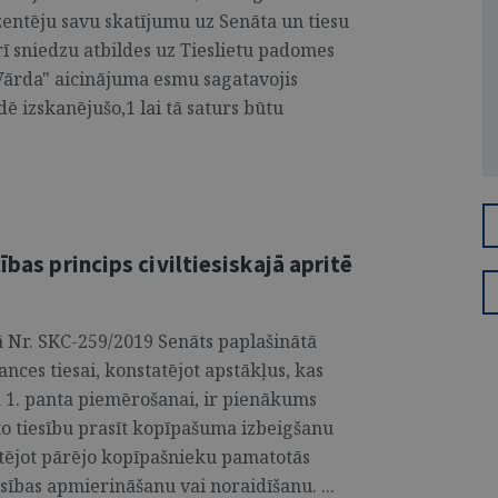
entēju savu skatījumu uz Senāta un tiesu
arī sniedzu atbildes uz Tieslietu padomes
 Vārda" aicinājuma esmu sagatavojis
ē izskanējušo,1 lai tā saturs būtu
ības princips civiltiesiskajā apritē
 Nr. SKC-259/2019 Senāts paplašinātā
ances tiesai, konstatējot apstākļus, kas
 1. panta piemērošanai, ir pienākums
to tiesību prasīt kopīpašuma izbeigšanu
ektējot pārējo kopīpašnieku pamatotās
asības apmierināšanu vai noraidīšanu. ...