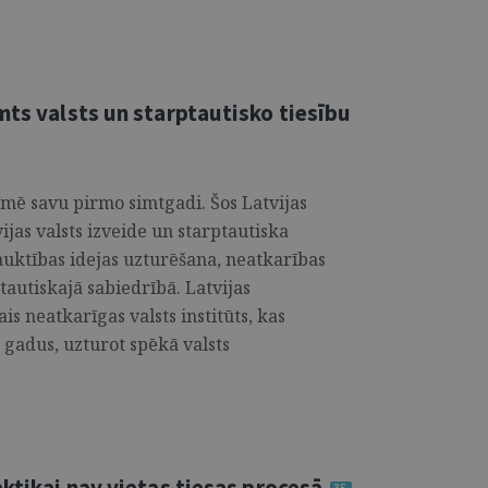
mts valsts un starptautisko tiesību
zīmē savu pirmo simtgadi. Šos Latvijas
jas valsts izveide un starptautiska
auktības idejas uzturēšana, neatkarības
tautiskajā sabiedrībā. Latvijas
is neatkarīgas valsts institūts, kas
 gadus, uzturot spēkā valsts
aktikai nav vietas tiesas procesā
35