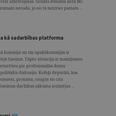
 reiz atbrīvojušas. Senāta lēmums lietā Nr.
umam nerada, jo no tā neizriet pamats ...
ja kā sadarbības platforma
ā komisijā un tās apakškomisijās ir
ējā Saeimā. Tāpēc situācija ir mainījusies:
ieturēties pie profesionālas domu
politisku diskusiju. Kolēģi deputāti, kas
tājumiem, protams, raugās no cita
 Saeimas darbības sākuma iezīmējas ...
egumi
19