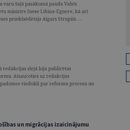
esu varu šajā pasākumā pauda Valsts
etu ministre Inese Lībiņa-Egnere, kā arī
es priekšsēdētājs Aigars Strupišs. ...
 redakcijas slejā bija publicētas
ormu. Atsaucoties uz redakcijas
u padomes viedokli par reformu procesu un
ošības un migrācijas izaicinājumu