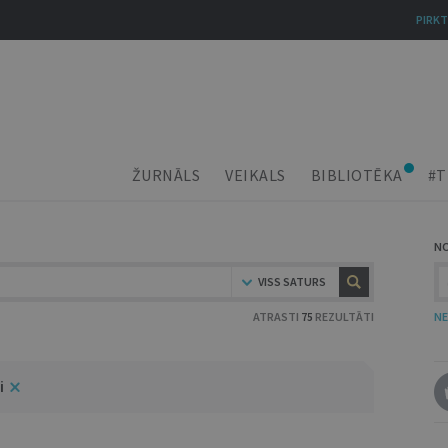
PIRKT
ŽURNĀLS
VEIKALS
BIBLIOTĒKA
#T
N
VISS SATURS
ATRASTI
75
REZULTĀTI
NE
i