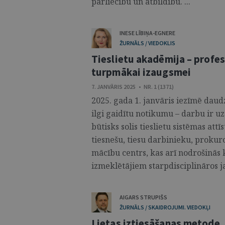
pārliecību un atbildību. ...
INESE LĪBIŅA-EGNERE
ŽURNĀLS / VIEDOKLIS
Tieslietu akadēmija – profe
turpmākai izaugsmei
7. JANVĀRIS 2025 • NR. 1 (1371)
2025. gada 1. janvāris iezīmē daudz
ilgi gaidītu notikumu – darbu ir uz
būtisks solis tieslietu sistēmas att
tiesnešu, tiesu darbinieku, prokur
mācību centrs, kas arī nodrošinās 
izmeklētājiem starpdisciplināros ja
AIGARS STRUPIŠS
ŽURNĀLS / SKAIDROJUMI. VIEDOKĻI
Lietas iztiesāšanas metode