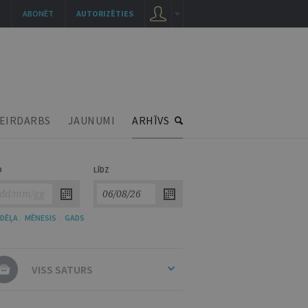
ABONĒT
AUTORIZĒTIES
EIRDARBS
JAUNUMI
ARHĪVS
O
LĪDZ
DĒĻA
/
MĒNESIS
/
GADS
VISS SATURS