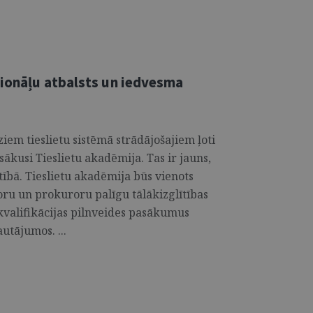
sionāļu atbalsts un iedvesma
iem tieslietu sistēmā strādājošajiem ļoti
sākusi Tieslietu akadēmija. Tas ir jauns,
īstībā. Tieslietu akadēmija būs vienots
oru un prokuroru palīgu tālākizglītības
kvalifikācijas pilnveides pasākumus
utājumos. ...