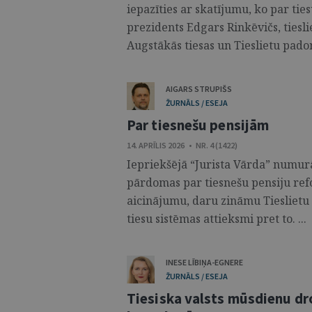
iepazīties ar skatījumu, ko par ti
prezidents Edgars Rinkēvičs, tiesli
Augstākās tiesas un Tieslietu padom
AIGARS STRUPIŠS
ŽURNĀLS / ESEJA
Par tiesnešu pensijām
14. APRĪLIS 2026 • NR. 4 (1422)
Iepriekšējā “Jurista Vārda” numurā
pārdomas par tiesnešu pensiju ref
aicinājumu, daru zināmu Tiesliet
tiesu sistēmas attieksmi pret to. ...
INESE LĪBIŅA-EGNERE
ŽURNĀLS / ESEJA
Tiesiska valsts mūsdienu dr