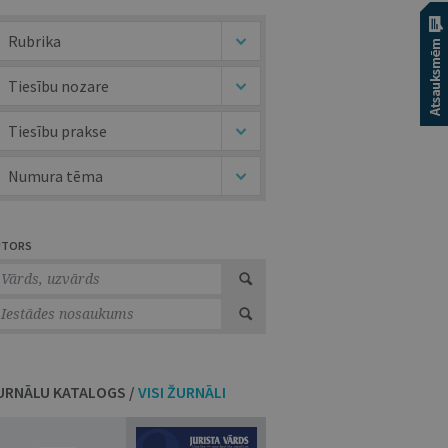
Rubrika
Tiesību nozare
Tiesību prakse
Numura tēma
UTORS
URNĀLU KATALOGS /
VISI ŽURNĀLI