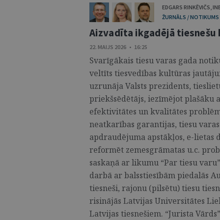
EDGARS RINKĒVIČS
,
IN
ŽURNĀLS / NOTIKUMS
Aizvadīta ikgadējā tiesnešu
22. MAIJS 2026 • 16:25
Svarīgākais tiesu varas gada notik
veltīts tiesvedības kultūras jaut
uzrunāja Valsts prezidents, tieslie
priekšsēdētājs, iezīmējot plašāku a
efektivitātes un kvalitātes problē
neatkarības garantijas, tiesu vara
apdraudējuma apstākļos, e-lietas d
reformēt zemesgrāmatas u.c. probl
saskaņā ar likumu “Par tiesu varu” 
darbā ar balsstiesībām piedalās Au
tiesneši, rajonu (pilsētu) tiesu tie
risinājās Latvijas Universitātes Lie
Latvijas tiesnešiem. “Jurista Vārds