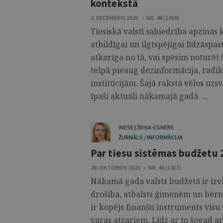
kontekstā
2. DECEMBRIS 2025 • NR. 48 (1418)
Tiesiskā valstī sabiedrība apzinās 
atbildīgai un ilgtspējīgai līdzāsp
atkarīga no tā, vai spēsim noturēt 
telpā pieaug dezinformācija, radik
institūcijām. Šajā rakstā vēlos uzs
īpaši aktuāli nākamajā gadā. ...
INESE LĪBIŅA-EGNERE
ŽURNĀLS / INFORMĀCIJA
Par tiesu sistēmas budžetu
28. OKTOBRIS 2025 • NR. 43 (1413)
Nākamā gada valsts budžetā ir izvir
drošība, atbalsts ģimenēm un bērni
ir kopējs finanšu instruments visu
varas atzariem. Līdz ar to šogad ar