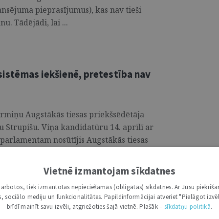
nansējuma pieprasījumus), kas nav tieši
nu. Tādējādi, lai ...
 sistēmas iekšienē, pretestība nav
ermiņu Augstākās tiesas priekšsēdētāja
 Strupišu. Viņa kandidatūru 14. aprīlī ar
 parlamentam nosūtījis Augstākās tiesas
ms izvērtēja arī divus citus kandidātus –
šu). Pirmo reizi Augstākās tiesas un līdz
Vietnē izmantojam sīkdatnes
A. Strupišs stājās 2020. gadā. Toreiz viņa
i darbotos, tiek izmantotas nepieciešamās (obligātās) sīkdatnes. Ar Jūsu piekriša
stēmas neatkarība, kvalitāte, efektivitāte un
kas, sociālo mediju un funkcionalitātes. Papildinformācijai atveriet "Pielāgot izvēl
i celšana. Piecos amatā aizvadītajos gados
brīdī mainīt savu izvēli, atgriežoties šajā vietnē. Plašāk –
sīkdatņu politikā
.
 taču tās ir mērķtiecīgi jāturpina – ar