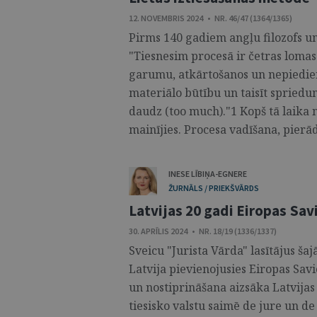
12. NOVEMBRIS 2024 • NR. 46/47 (1364/1365)
Pirms 140 gadiem angļu filozofs un 
"Tiesnesim procesā ir četras lomas
garumu, atkārtošanos un nepiedienīb
materiālo būtību un taisīt spriedum
daudz (too much)."1 Kopš tā laika
mainījies. Procesa vadīšana, pierā
INESE LĪBIŅA-EGNERE
ŽURNĀLS / PRIEKŠVĀRDS
Latvijas 20 gadi Eiropas Sav
30. APRĪLIS 2024 • NR. 18/19 (1336/1337)
Sveicu "Jurista Vārda" lasītājus ša
Latvija pievienojusies Eiropas Sav
un nostiprināšana aizsāka Latvija
tiesisko valstu saimē de jure un d