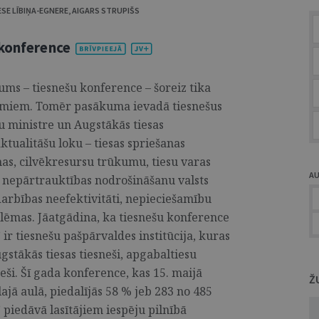
ESE LĪBIŅA-EGNERE
,
AIGARS STRUPIŠS
 konference
ums – tiesnešu konference – šoreiz tika
ājumiem. Tomēr pasākuma ievadā tiesnešus
tu ministre un Augstākās tiesas
ktualitāšu loku – tiesas spriešanas
mas, cilvēkresursu trūkumu, tiesu varas
A
s nepārtrauktības nodrošināšanu valsts
arbības neefektivitāti, nepieciešamību
ēmas. Jāatgādina, ka tiesnešu konference
ir tiesnešu pašpārvaldes institūcija, kuras
gstākās tiesas tiesneši, apgabaltiesu
sneši. Šī gada konference, kas 15. maijā
Ž
lajā aulā, piedalījās 58 % jeb 283 no 485
” piedāvā lasītājiem iespēju pilnībā