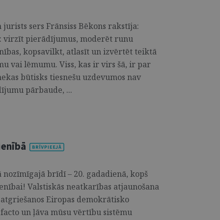
jurists sers Frānsiss Bēkons rakstīja:
: virzīt pierādījumus, moderēt runu
as, kopsavilkt, atlasīt un izvērtēt teiktā
u vai lēmumu. Viss, kas ir virs šā, ir par
 nekas būtisks tiesnešu uzdevumos nav
dījumu pārbaude, ...
ienībā
jā nozīmīgajā brīdī – 20. gadadienā, kopš
ienībai! Valstiskās neatkarības atjaunošana
s atgriešanos Eiropas demokrātisko
e facto un ļāva mūsu vērtību sistēmu