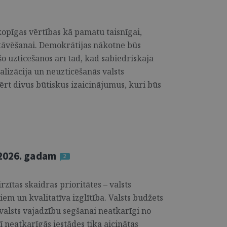
kopīgas vērtības kā pamatu taisnīgai,
astāvēšanai. Demokrātijas nākotne būs
šo uzticēšanos arī tad, kad sabiedriskajā
alizācija un neuzticēšanās valsts
vērt divus būtiskus izaicinājumus, kuri būs
 2026. gadam
2
zītas skaidras prioritātes – valsts
em un kvalitatīva izglītība. Valsts budžets
 valsts vajadzību segšanai neatkarīgi no
ī neatkarīgās iestādes tika aicinātas