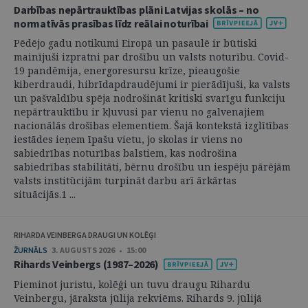
Darbības nepārtrauktības plāni Latvijas skolās – no
normatīvās prasības līdz reālai noturībai
Pēdējo gadu notikumi Eiropā un pasaulē ir būtiski
mainījuši izpratni par drošību un valsts noturību. Covid-
19 pandēmija, energoresursu krīze, pieaugošie
kiberdraudi, hibrīdapdraudējumi ir pierādījuši, ka valsts
un pašvaldību spēja nodrošināt kritiski svarīgu funkciju
nepārtrauktību ir kļuvusi par vienu no galvenajiem
nacionālās drošības elementiem. Šajā kontekstā izglītības
iestādes ieņem īpašu vietu, jo skolas ir viens no
sabiedrības noturības balstiem, kas nodrošina
sabiedrības stabilitāti, bērnu drošību un iespēju pārējām
valsts institūcijām turpināt darbu arī ārkārtas
situācijās.1 ...
RIHARDA VEINBERGA DRAUGI UN KOLĒĢI
ŽURNĀLS
3. AUGUSTS 2026 • 15:00
Rihards Veinbergs (1987–2026)
Pieminot juristu, kolēģi un tuvu draugu Rihardu
Veinbergu, jāraksta jūlija rekviēms. Rihards 9. jūlijā