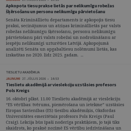
Apkopota tiesu prakse lietās par nelikumīgu robežas
šķērsošanu un personu nelikumīgu pārvietošanu
Senāta Krimināllietu departaments ir apkopojis tiesu
praksi, secinājumus un atziņas krimināllietās par valsts
robežas nelikumīgu šķērsošanu, personu nelikumīgu
pārvietošanu pāri valsts robežai un nodrošināšanu ar
iespēju nelikumīgi uzturēties Latvijā. Apkopojumā
analizēti Senāta un apgabaltiesu nolēmumi lietās, kas
izskatītas no 2020. līdz 2025. gadam. ...
TIESLIETU AKADĒMIJA
JAUNUMI
27. JŪLIJS 2026 • 14:53
Tieslietu akadēmijā ar vieslekciju uzstāsies profesors
Pols Kreigs
16. oktobrī plkst. 11.00 Tieslietu akadēmijā ar vieslekciju
“ES vērtības: tvērums, piemērošana un ietekme” uzstāsies
Eiropas Savienības (ES) tiesību akadēmiķis, Oksfordas
Universitātes emeritētais profesors Pols Kreigs (Paul
Craig). Lekcija būs īpaši noderīga praktiķiem, jo tajā tiks
skaidrots, ko praksē nozīmē ES vērtību iedzīvināšana un