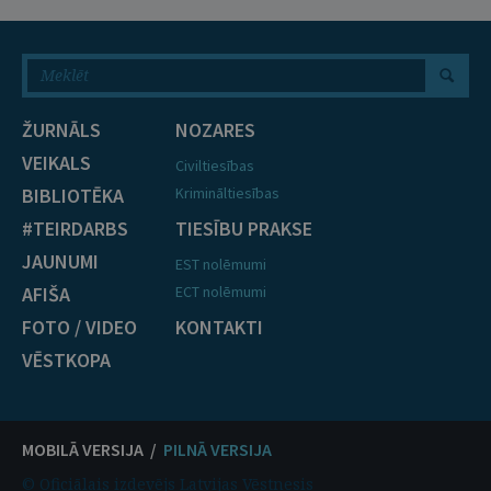
ŽURNĀLS
NOZARES
VEIKALS
Civiltiesības
BIBLIOTĒKA
Krimināltiesības
#TEIRDARBS
TIESĪBU PRAKSE
JAUNUMI
EST nolēmumi
AFIŠA
ECT nolēmumi
FOTO / VIDEO
KONTAKTI
VĒSTKOPA
MOBILĀ VERSIJA /
PILNĀ VERSIJA
© Oficiālais izdevējs Latvijas Vēstnesis