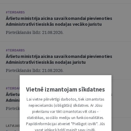
#TEIRDARBS
Ārlietu ministrija aicina savai komandai pievienoties
Administratīvi tiesiskās nodaļas vecāko juristu
Pieteikšanās līdz: 21.08.2026.
#TEIRDARBS
Ārlietu ministrija aicina savai komandai pievienoties
Administratīvi tiesiskās nodaļas juristu
Pieteikšanās līdz: 21.08.2026.
Vietnē izmantojam sīkdatnes
#TEIRDARBS
Ārlietu ministrija aicina savai komandai pievienoties
Lai vietne pilnvērtīgi darbotos, tiek izmantotas
Administratīvi tiesiskās nodaļas juristu
nepieciešamās (obligātās) sīkdatnes. Ar Jūsu
Pieteikšanās līdz: 21.08.2026.
piekrišanu var tikt izmantotas vēl citas –
statistikas, sociālo mediju un funkcionalitātes.
Papildinformācijai atveriet "Pielāgot izvēli". Jūs
LATVIJAS ZVĒRINĀTU ADVOKĀTU PADOME
varat jebkurā brīdī mainīt savu izvēli,