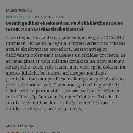
LAURIS RASNAČS
BIBLIOTĒKA
27. JŪLIJS 2026 • 15:30
Desmit gadi bez eksekvatūras. Publiskā kārtība Briseles
Ia regulas un Latvijas tiesību izpratnē
Ir aizritējusi pirmā desmitgade kopš ar Regulu 1215/2012
(turpmāk – Briseles Ia regula) Eiropas Savienības robežās
atcelta eksekvatūras procedūra, iecerot atvieglot
dalībvalstu nolēmumu atzīšanas un izpildes procesus, kā
arī samazināt ar tiem saistītās izmaksas un tiesu sistēmu
noslogotību. 2025. gads iezīmēja ne vien apaļu dokumenta
aprites jubileju, bet atnesa arī Eiropas Komisijas
publicēto ziņojumu par Briseles Ia regulas piemērošanas
praksi. Autora ieskatā, šī ziņojuma gaismā ir piemērots
brīdis kritiski paraudzīties uz eksekvatūras atcelšanas
rezultātiem, īpašu uzmanību pievēršot tiem Briseles Ia
regulas elementiem, kuros pilnīgs viendabīgums ar
nolūku vai nejauši nav ticis panākts. ...
AUGSTĀKĀ TIESA
JAUNUMI
27. JŪLIJS 2026 • 15:10