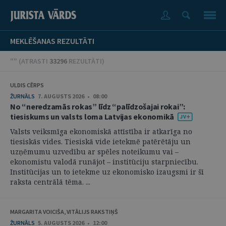
MEKLĒŠANAS REZULTĀTI
"" (
ATRASTI
33296
REZULTĀTI
)
ULDIS CĒRPS
ŽURNĀLS
7. AUGUSTS 2026 • 08:00
No “neredzamās rokas” līdz “palīdzošajai rokai”:
tiesiskums un valsts loma Latvijas ekonomikā
Valsts veiksmīga ekonomiskā attīstība ir atkarīga no
tiesiskās vides. Tiesiskā vide ietekmē patērētāju un
uzņēmumu uzvedību ar spēles noteikumu vai –
ekonomistu valodā runājot – institūciju starpniecību.
Institūcijas un to ietekme uz ekonomisko izaugsmi ir šī
raksta centrālā tēma. ...
MARGARITA VOICIŠA, VITĀLIJS RAKSTIŅŠ
ŽURNĀLS
5. AUGUSTS 2026 • 12:00