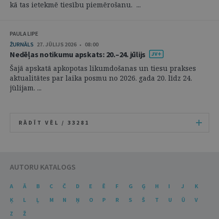
kā tas ietekmē tiesību piemērošanu. ...
PAULA LIPE
ŽURNĀLS
27. JŪLIJS 2026 • 08:00
Nedēļas notikumu apskats: 20.–24. jūlijs
Šajā apskatā apkopotas likumdošanas un tiesu prakses
aktualitātes par laika posmu no 2026. gada 20. līdz 24.
jūlijam. ...
RĀDĪT VĒL /
33281
AUTORU KATALOGS
A
Ā
B
C
Č
D
E
Ē
F
G
Ģ
H
I
J
K
Ķ
L
Ļ
M
N
Ņ
O
P
R
S
Š
T
U
Ū
V
Z
Ž