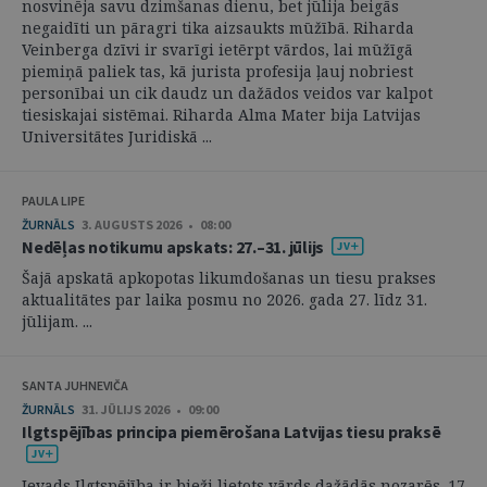
nosvinēja savu dzimšanas dienu, bet jūlija beigās
negaidīti un pāragri tika aizsaukts mūžībā. Riharda
Veinberga dzīvi ir svarīgi ietērpt vārdos, lai mūžīgā
piemiņā paliek tas, kā jurista profesija ļauj nobriest
personībai un cik daudz un dažādos veidos var kalpot
tiesiskajai sistēmai. Riharda Alma Mater bija Latvijas
Universitātes Juridiskā ...
PAULA LIPE
ŽURNĀLS
3. AUGUSTS 2026 • 08:00
Nedēļas notikumu apskats: 27.–31. jūlijs
Šajā apskatā apkopotas likumdošanas un tiesu prakses
aktualitātes par laika posmu no 2026. gada 27. līdz 31.
jūlijam. ...
SANTA JUHNEVIČA
ŽURNĀLS
31. JŪLIJS 2026 • 09:00
Ilgtspējības principa piemērošana Latvijas tiesu praksē
Ievads Ilgtspējība ir bieži lietots vārds dažādās nozarēs. 17