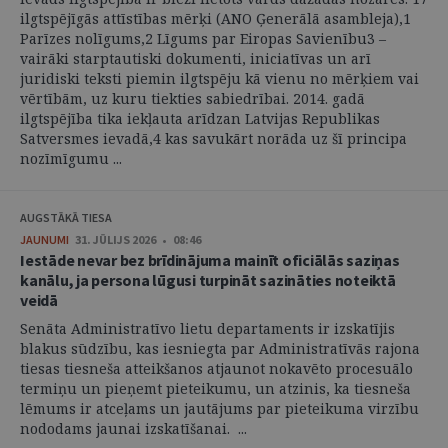
ilgtspējīgās attīstības mērķi (ANO Ģenerālā asambleja),1
Parīzes nolīgums,2 Līgums par Eiropas Savienību3 –
vairāki starptautiski dokumenti, iniciatīvas un arī
juridiski teksti piemin ilgtspēju kā vienu no mērķiem vai
vērtībām, uz kuru tiekties sabiedrībai. 2014. gadā
ilgtspējība tika iekļauta arīdzan Latvijas Republikas
Satversmes ievadā,4 kas savukārt norāda uz šī principa
nozīmīgumu ...
AUGSTĀKĀ TIESA
JAUNUMI
31. JŪLIJS 2026 • 08:46
Iestāde nevar bez brīdinājuma mainīt oficiālās saziņas
kanālu, ja persona lūgusi turpināt sazināties noteiktā
veidā
Senāta Administratīvo lietu departaments ir izskatījis
blakus sūdzību, kas iesniegta par Administratīvās rajona
tiesas tiesneša atteikšanos atjaunot nokavēto procesuālo
termiņu un pieņemt pieteikumu, un atzinis, ka tiesneša
lēmums ir atceļams un jautājums par pieteikuma virzību
nododams jaunai izskatīšanai. ...