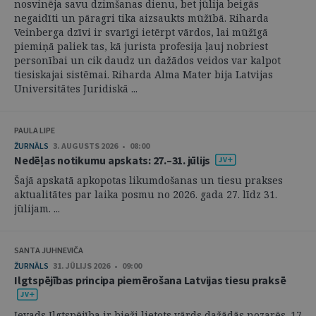
nosvinēja savu dzimšanas dienu, bet jūlija beigās
negaidīti un pāragri tika aizsaukts mūžībā. Riharda
Veinberga dzīvi ir svarīgi ietērpt vārdos, lai mūžīgā
piemiņā paliek tas, kā jurista profesija ļauj nobriest
personībai un cik daudz un dažādos veidos var kalpot
tiesiskajai sistēmai. Riharda Alma Mater bija Latvijas
Universitātes Juridiskā ...
PAULA LIPE
ŽURNĀLS
3. AUGUSTS 2026 • 08:00
Nedēļas notikumu apskats: 27.–31. jūlijs
Šajā apskatā apkopotas likumdošanas un tiesu prakses
aktualitātes par laika posmu no 2026. gada 27. līdz 31.
jūlijam. ...
SANTA JUHNEVIČA
ŽURNĀLS
31. JŪLIJS 2026 • 09:00
Ilgtspējības principa piemērošana Latvijas tiesu praksē
Ievads Ilgtspējība ir bieži lietots vārds dažādās nozarēs. 17