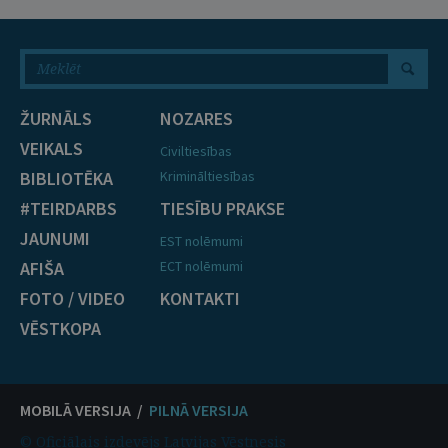
ŽURNĀLS
NOZARES
VEIKALS
Civiltiesības
BIBLIOTĒKA
Krimināltiesības
#TEIRDARBS
TIESĪBU PRAKSE
JAUNUMI
EST nolēmumi
AFIŠA
ECT nolēmumi
FOTO / VIDEO
KONTAKTI
VĒSTKOPA
MOBILĀ VERSIJA /
PILNĀ VERSIJA
© Oficiālais izdevējs Latvijas Vēstnesis