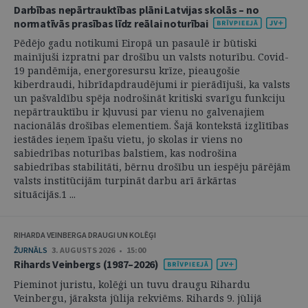
Darbības nepārtrauktības plāni Latvijas skolās – no
normatīvās prasības līdz reālai noturībai
Pēdējo gadu notikumi Eiropā un pasaulē ir būtiski
mainījuši izpratni par drošību un valsts noturību. Covid-
19 pandēmija, energoresursu krīze, pieaugošie
kiberdraudi, hibrīdapdraudējumi ir pierādījuši, ka valsts
un pašvaldību spēja nodrošināt kritiski svarīgu funkciju
nepārtrauktību ir kļuvusi par vienu no galvenajiem
nacionālās drošības elementiem. Šajā kontekstā izglītības
iestādes ieņem īpašu vietu, jo skolas ir viens no
sabiedrības noturības balstiem, kas nodrošina
sabiedrības stabilitāti, bērnu drošību un iespēju pārējām
valsts institūcijām turpināt darbu arī ārkārtas
situācijās.1 ...
RIHARDA VEINBERGA DRAUGI UN KOLĒĢI
ŽURNĀLS
3. AUGUSTS 2026 • 15:00
Rihards Veinbergs (1987–2026)
Pieminot juristu, kolēģi un tuvu draugu Rihardu
Veinbergu, jāraksta jūlija rekviēms. Rihards 9. jūlijā