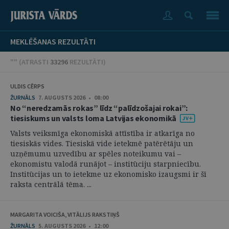
MEKLĒŠANAS REZULTĀTI
"" (
ATRASTI
33296
REZULTĀTI
)
ULDIS CĒRPS
ŽURNĀLS
7. AUGUSTS 2026 • 08:00
No “neredzamās rokas” līdz “palīdzošajai rokai”:
tiesiskums un valsts loma Latvijas ekonomikā
Valsts veiksmīga ekonomiskā attīstība ir atkarīga no
tiesiskās vides. Tiesiskā vide ietekmē patērētāju un
uzņēmumu uzvedību ar spēles noteikumu vai –
ekonomistu valodā runājot – institūciju starpniecību.
Institūcijas un to ietekme uz ekonomisko izaugsmi ir šī
raksta centrālā tēma. ...
MARGARITA VOICIŠA, VITĀLIJS RAKSTIŅŠ
ŽURNĀLS
5. AUGUSTS 2026 • 12:00