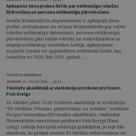
Apkopota tiesu prakse lietās par nelikumīgu robežas
šķērsošanu un personu nelikumīgu pārvietošanu
Senāta Krimināllietu departaments ir apkopojis tiesu
praksi, secinājumus un atziņas krimināllietās par valsts
robežas nelikumīgu šķērsošanu, personu nelikumīgu
pārvietošanu pāri valsts robežai un nodrošināšanu ar
iespēju nelikumīgi uzturēties Latvijā. Apkopojumā
analizēti Senāta un apgabaltiesu nolēmumi lietās, kas
izskatītas no 2020. līdz 2025. gadam. ...
TIESLIETU AKADĒMIJA
JAUNUMI
27. JŪLIJS 2026 • 14:53
Tieslietu akadēmijā ar vieslekciju uzstāsies profesors
Pols Kreigs
16. oktobrī plkst. 11.00 Tieslietu akadēmijā ar vieslekciju
“ES vērtības: tvērums, piemērošana un ietekme” uzstāsies
Eiropas Savienības (ES) tiesību akadēmiķis, Oksfordas
Universitātes emeritētais profesors Pols Kreigs (Paul
Craig). Lekcija būs īpaši noderīga praktiķiem, jo tajā tiks
skaidrots, ko praksē nozīmē ES vērtību iedzīvināšana un