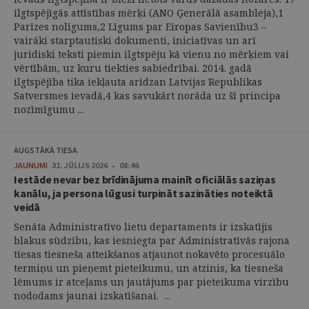
ilgtspējīgās attīstības mērķi (ANO Ģenerālā asambleja),1
Parīzes nolīgums,2 Līgums par Eiropas Savienību3 –
vairāki starptautiski dokumenti, iniciatīvas un arī
juridiski teksti piemin ilgtspēju kā vienu no mērķiem vai
vērtībām, uz kuru tiekties sabiedrībai. 2014. gadā
ilgtspējība tika iekļauta arīdzan Latvijas Republikas
Satversmes ievadā,4 kas savukārt norāda uz šī principa
nozīmīgumu ...
AUGSTĀKĀ TIESA
JAUNUMI
31. JŪLIJS 2026 • 08:46
Iestāde nevar bez brīdinājuma mainīt oficiālās saziņas
kanālu, ja persona lūgusi turpināt sazināties noteiktā
veidā
Senāta Administratīvo lietu departaments ir izskatījis
blakus sūdzību, kas iesniegta par Administratīvās rajona
tiesas tiesneša atteikšanos atjaunot nokavēto procesuālo
termiņu un pieņemt pieteikumu, un atzinis, ka tiesneša
lēmums ir atceļams un jautājums par pieteikuma virzību
nododams jaunai izskatīšanai. ...