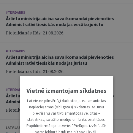
#TEIRDARBS
Ārlietu ministrija aicina savai komandai pievienoties
Administratīvi tiesiskās nodaļas vecāko juristu
Pieteikšanās līdz: 21.08.2026.
#TEIRDARBS
Ārlietu ministrija aicina savai komandai pievienoties
Administratīvi tiesiskās nodaļas juristu
Pieteikšanās līdz: 21.08.2026.
Vietnē izmantojam sīkdatnes
#TEIRDARBS
Ārlietu ministrija aicina savai komandai pievienoties
Lai vietne pilnvērtīgi darbotos, tiek izmantotas
Administratīvi tiesiskās nodaļas juristu
nepieciešamās (obligātās) sīkdatnes. Ar Jūsu
Pieteikšanās līdz: 21.08.2026.
piekrišanu var tikt izmantotas vēl citas –
statistikas, sociālo mediju un funkcionalitātes.
Papildinformācijai atveriet "Pielāgot izvēli". Jūs
LATVIJAS ZVĒRINĀTU ADVOKĀTU PADOME
varat jebkurā brīdī mainīt savu izvēli,