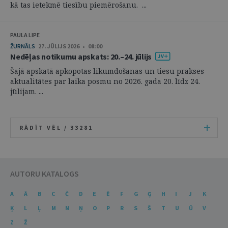
kā tas ietekmē tiesību piemērošanu. ...
PAULA LIPE
ŽURNĀLS
27. JŪLIJS 2026 • 08:00
Nedēļas notikumu apskats: 20.–24. jūlijs
Šajā apskatā apkopotas likumdošanas un tiesu prakses
aktualitātes par laika posmu no 2026. gada 20. līdz 24.
jūlijam. ...
RĀDĪT VĒL /
33281
AUTORU KATALOGS
A
Ā
B
C
Č
D
E
Ē
F
G
Ģ
H
I
J
K
Ķ
L
Ļ
M
N
Ņ
O
P
R
S
Š
T
U
Ū
V
Z
Ž