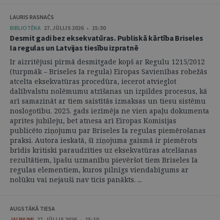
LAURIS RASNAČS
BIBLIOTĒKA
27. JŪLIJS 2026 • 15:30
Desmit gadi bez eksekvatūras. Publiskā kārtība Briseles
Ia regulas un Latvijas tiesību izpratnē
Ir aizritējusi pirmā desmitgade kopš ar Regulu 1215/2012
(turpmāk – Briseles Ia regula) Eiropas Savienības robežās
atcelta eksekvatūras procedūra, iecerot atvieglot
dalībvalstu nolēmumu atzīšanas un izpildes procesus, kā
arī samazināt ar tiem saistītās izmaksas un tiesu sistēmu
noslogotību. 2025. gads iezīmēja ne vien apaļu dokumenta
aprites jubileju, bet atnesa arī Eiropas Komisijas
publicēto ziņojumu par Briseles Ia regulas piemērošanas
praksi. Autora ieskatā, šī ziņojuma gaismā ir piemērots
brīdis kritiski paraudzīties uz eksekvatūras atcelšanas
rezultātiem, īpašu uzmanību pievēršot tiem Briseles Ia
regulas elementiem, kuros pilnīgs viendabīgums ar
nolūku vai nejauši nav ticis panākts. ...
AUGSTĀKĀ TIESA
JAUNUMI
27. JŪLIJS 2026 • 15:10