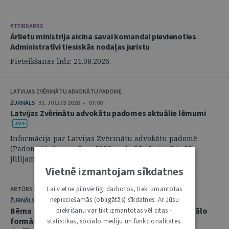
#TEIRDARBS
Ārlietu ministrija aicina savai komandai pievienoties
Administratīvi tiesiskās nodaļas juristu
Pieteikšanās līdz: 21.08.2026.
LATVIJAS ZVĒRINĀTU ADVOKĀTU PADOME
ŽURNĀLS
31. JŪLIJS 2026 • 07:00
Latvijas Zvērinātu advokātu padomes aktuālie lēmumi
Informācija par Latvijas Zvērinātu advokātu padomē
(Padome) laikposmā no 2026. gada 25. jūnija līdz 28.
jūlijam pieņemtajiem lēmumiem. ...
Vietnē izmantojam sīkdatnes
Lai vietne pilnvērtīgi darbotos, tiek izmantotas
ARTŪRS KURBATOVS, INGA KUDEIKINA, MARTA URBĀNE
nepieciešamās (obligātās) sīkdatnes. Ar Jūsu
ŽURNĀLS
29. JŪLIJS 2026 • 08:00
Bērna labākās intereses civilprocesā: starp procesuālo
piekrišanu var tikt izmantotas vēl citas –
formālismu un pienākumu nekavējoties reaģēt uz
statistikas, sociālo mediju un funkcionalitātes.