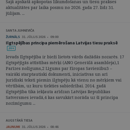
Šajā apskatā apkopotas likumdošanas un tiesu prakses
aktualitātes par laika posmu no 2026. gada 27. līdz 31.
jūlijam. ...
SANTA JUHNEVIČA
ŽURNĀLS
31. JŪLIJS 2026 • 09:00
Ilgtspējības principa piemērošana Latvijas tiesu praksē
Ievads Ilgtspējība ir bieži lietots vārds dažādās nozarēs. 17
ilgtspējīgās attīstības mērķi (ANO Ģenerālā asambleja),1
Parīzes nolīgums,2 Līgums par Eiropas Savienību3 –
vairāki starptautiski dokumenti, iniciatīvas un arī
juridiski teksti piemin ilgtspēju kā vienu no mērķiem vai
vērtībām, uz kuru tiekties sabiedrībai. 2014. gadā
ilgtspējība tika iekļauta arīdzan Latvijas Republikas
Satversmes ievadā,4 kas savukārt norāda uz šī principa
nozīmīgumu ...
AUGSTĀKĀ TIESA
JAUNUMI
31. JŪLIJS 2026 • 08:46