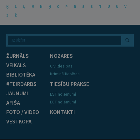
Ķ
L
Ļ
M
N
Ņ
O
P
R
S
Š
T
U
Ū
V
Z
Ž
ŽURNĀLS
NOZARES
VEIKALS
Civiltiesības
BIBLIOTĒKA
Krimināltiesības
#TEIRDARBS
TIESĪBU PRAKSE
JAUNUMI
EST nolēmumi
AFIŠA
ECT nolēmumi
FOTO / VIDEO
KONTAKTI
VĒSTKOPA