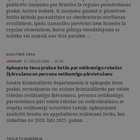
publicēto ziņojumu par Briseles Ia regulas piemērošanas
praksi. Autora ieskatā, šī ziņojuma gaismā ir piemērots
brīdis kritiski paraudzīties uz eksekvatūras atcelšanas
rezultātiem, īpašu uzmanību pievēršot tiem Briseles Ia
regulas elementiem, kuros pilnīgs viendabīgums ar
nolūku vai nejauši nav ticis panākts. ...
AUGSTĀKĀ TIESA
JAUNUMI
27. JŪLIJS 2026 • 15:10
Apkopota tiesu prakse lietās par nelikumīgu robežas
šķērsošanu un personu nelikumīgu pārvietošanu
Senāta Krimināllietu departaments ir apkopojis tiesu
praksi, secinājumus un atziņas krimināllietās par valsts
robežas nelikumīgu šķērsošanu, personu nelikumīgu
pārvietošanu pāri valsts robežai un nodrošināšanu ar
iespēju nelikumīgi uzturēties Latvijā. Apkopojumā
analizēti Senāta un apgabaltiesu nolēmumi lietās, kas
izskatītas no 2020. līdz 2025. gadam. ...
TIESLIETU AKADĒMIJA