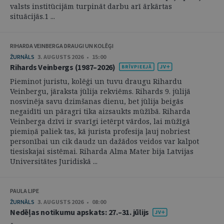
valsts institūcijām turpināt darbu arī ārkārtas
situācijās.1 ...
RIHARDA VEINBERGA DRAUGI UN KOLĒĢI
ŽURNĀLS
3. AUGUSTS 2026 • 15:00
Rihards Veinbergs (1987–2026)
Pieminot juristu, kolēģi un tuvu draugu Rihardu
Veinbergu, jāraksta jūlija rekviēms. Rihards 9. jūlijā
nosvinēja savu dzimšanas dienu, bet jūlija beigās
negaidīti un pāragri tika aizsaukts mūžībā. Riharda
Veinberga dzīvi ir svarīgi ietērpt vārdos, lai mūžīgā
piemiņā paliek tas, kā jurista profesija ļauj nobriest
personībai un cik daudz un dažādos veidos var kalpot
tiesiskajai sistēmai. Riharda Alma Mater bija Latvijas
Universitātes Juridiskā ...
PAULA LIPE
ŽURNĀLS
3. AUGUSTS 2026 • 08:00
Nedēļas notikumu apskats: 27.–31. jūlijs