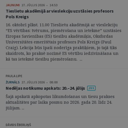
JAUNUMI
27. JŪLIJS 2026 • 14:53
Tieslietu akadēmijā ar vieslekciju uzstāsies profesors
Pols Kreigs
16. oktobrī plkst. 11.00 Tieslietu akadēmijā ar vieslekciju
“ES vērtības: tvērums, piemērošana un ietekme” uzstāsies
Eiropas Savienības (ES) tiesību akadēmiķis, Oksfordas
Universitātes emeritētais profesors Pols Kreigs (Paul
Craig). Lekcija būs īpaši noderīga praktiķiem, jo tajā tiks
skaidrots, ko praksē nozīmē ES vērtību iedzīvināšana un
kā tas ietekmē tiesību piemērošanu. ...
PAULA LIPE
ŽURNĀLS
27. JŪLIJS 2026 • 08:00
Nedēļas notikumu apskats: 20.–24. jūlijs
Šajā apskatā apkopotas likumdošanas un tiesu prakses
aktualitātes par laika posmu no 2026. gada 20. līdz 24.
jūlijam. ...
DĀVIDS ĒBERLIŅŠ