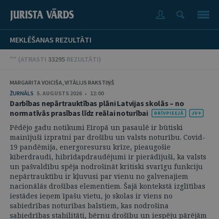
MEKLĒŠANAS REZULTĀTI
"" (
ATRASTI
33295
REZULTĀTI
)
MARGARITA VOICIŠA, VITĀLIJS RAKSTIŅŠ
ŽURNĀLS
5. AUGUSTS 2026 • 12:00
Darbības nepārtrauktības plāni Latvijas skolās – no
normatīvās prasības līdz reālai noturībai
Pēdējo gadu notikumi Eiropā un pasaulē ir būtiski
mainījuši izpratni par drošību un valsts noturību. Covid-
19 pandēmija, energoresursu krīze, pieaugošie
kiberdraudi, hibrīdapdraudējumi ir pierādījuši, ka valsts
un pašvaldību spēja nodrošināt kritiski svarīgu funkciju
nepārtrauktību ir kļuvusi par vienu no galvenajiem
nacionālās drošības elementiem. Šajā kontekstā izglītības
iestādes ieņem īpašu vietu, jo skolas ir viens no
sabiedrības noturības balstiem, kas nodrošina
sabiedrības stabilitāti, bērnu drošību un iespēju pārējām