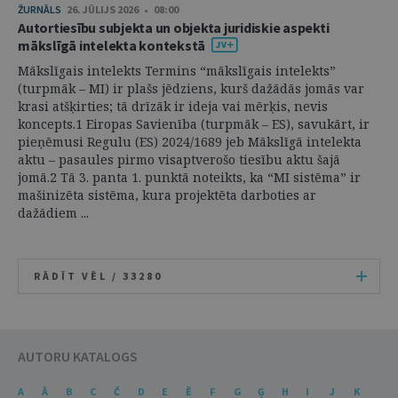
ŽURNĀLS
26. JŪLIJS 2026 • 08:00
Autortiesību subjekta un objekta juridiskie aspekti
mākslīgā intelekta kontekstā
Mākslīgais intelekts Termins “mākslīgais intelekts”
(turpmāk – MI) ir plašs jēdziens, kurš dažādās jomās var
krasi atšķirties; tā drīzāk ir ideja vai mērķis, nevis
koncepts.1 Eiropas Savienība (turpmāk – ES), savukārt, ir
pieņēmusi Regulu (ES) 2024/1689 jeb Mākslīgā intelekta
aktu – pasaules pirmo visaptverošo tiesību aktu šajā
jomā.2 Tā 3. panta 1. punktā noteikts, ka “MI sistēma” ir
mašinizēta sistēma, kura projektēta darboties ar
dažādiem ...
RĀDĪT VĒL /
33280
AUTORU KATALOGS
A
Ā
B
C
Č
D
E
Ē
F
G
Ģ
H
I
J
K