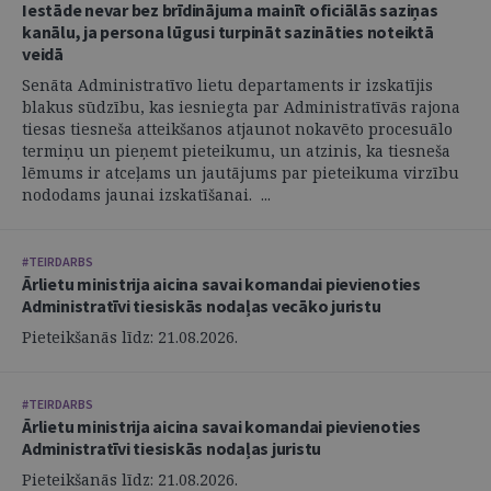
Iestāde nevar bez brīdinājuma mainīt oficiālās saziņas
kanālu, ja persona lūgusi turpināt sazināties noteiktā
veidā
Senāta Administratīvo lietu departaments ir izskatījis
blakus sūdzību, kas iesniegta par Administratīvās rajona
tiesas tiesneša atteikšanos atjaunot nokavēto procesuālo
termiņu un pieņemt pieteikumu, un atzinis, ka tiesneša
lēmums ir atceļams un jautājums par pieteikuma virzību
nododams jaunai izskatīšanai. ...
#TEIRDARBS
Ārlietu ministrija aicina savai komandai pievienoties
Administratīvi tiesiskās nodaļas vecāko juristu
Pieteikšanās līdz: 21.08.2026.
#TEIRDARBS
Ārlietu ministrija aicina savai komandai pievienoties
Administratīvi tiesiskās nodaļas juristu
Pieteikšanās līdz: 21.08.2026.