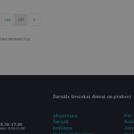
186
187
TIKAI VIRSRAKSTUS
Žurnāls tiesiskai domai un praksei
Abonēšana
Par 
Žurnāli
Reda
8.30–17.00
Reklāma
Aut
nās: 8.30–15.00