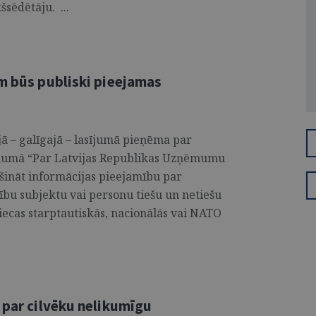
šsēdētāju. ...
em būs publiski pieejamas
jā – galīgajā – lasījumā pieņēma par
ikumā “Par Latvijas Republikas Uzņēmumu
šināt informācijas pieejamību par
ību subjektu vai personu tiešu un netiešu
iecas starptautiskās, nacionālās vai NATO
 par cilvēku nelikumīgu