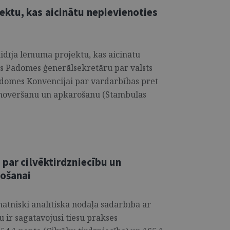
ktu, kas aicinātu nepievienoties
aidīja lēmuma projektu, kas aicinātu
s Padomes ģenerālsekretāru par valsts
domes Konvencijai par vardarbības pret
 novēršanu un apkarošanu (Stambulas
 par cilvēktirdzniecību un
tošanai
nātniski analītiskā nodaļa sadarbībā ar
 ir sagatavojusi tiesu prakses