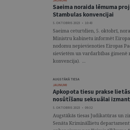
JAUNUMI
Saeima noraida lēmuma proje
Stambulas konvencijai
5. OKTOBRIS 2023 • 10:43
Saeima ceturtdien, 5. oktobrī, nor
Ministru kabinetu informēt Eiropa
nodomu nepievienoties Eiropas Pa
sievietēm un vardarbības ģimenē
konvencija). ...
AUGSTĀKĀ TIESA
JAUNUMI
Apkopota tiesu prakse lietās
nosūtīšanu seksuālai izman
5. OKTOBRIS 2023 • 09:32
Augstākās tiesas Judikatūras un zi
Senāta Krimināllietu departamentu