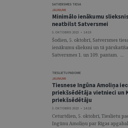
SATVERSMES TIESA
JAUNUMI
Minimālo ienākumu slieksnis
neatbilst Satversmei
5. OKTOBRIS 2023 • 14:19
Šodien, 5. oktobrī, Satversmes tie
ienākumu slieksni un tā pārskatīš
Satversmes 1. un 109. pantam. ...
TIESLIETU PADOME
JAUNUMI
Tiesnese Ingūna Amoliņa iec
priekšsēdētāja vietnieci un K
priekšsēdētāju
5. OKTOBRIS 2023 • 14:18
Ceturtdien, 5. oktobrī, Tieslietu 
Ingūnu Amoliņu par Rīgas apgabalt