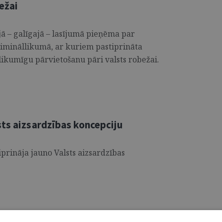
ežai
jā – galīgajā – lasījumā pieņēma par
imināllikumā, ar kuriem pastiprināta
likumīgu pārvietošanu pāri valsts robežai.
sts aizsardzības koncepciju
iprināja jauno Valsts aizsardzības
iņa-Egnere: Profesore Sanita