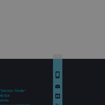
"Jurista Vārdu"
kcija
oriem