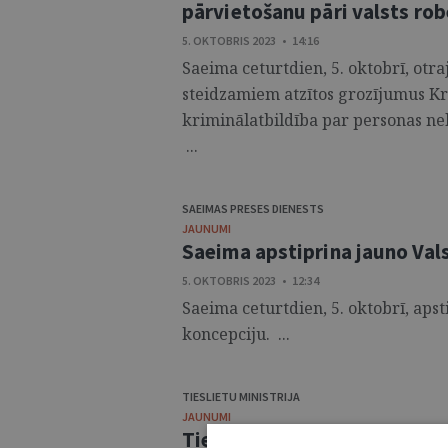
pārvietošanu pāri valsts rob
5. OKTOBRIS 2023 • 14:16
Saeima ceturtdien, 5. oktobrī, otra
steidzamiem atzītos grozījumus Kr
kriminālatbildība par personas ne
...
SAEIMAS PRESES DIENESTS
JAUNUMI
Saeima apstiprina jauno Val
5. OKTOBRIS 2023 • 12:34
Saeima ceturtdien, 5. oktobrī, apst
koncepciju. ...
TIESLIETU MINISTRIJA
JAUNUMI
Tieslietu ministre Inese Līb