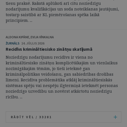
tiesu praksē. Rakstā aplūkoti arī citu noziedzīgu
nodarījumu kvalifikācijas un soda noteikšanas jautājumi,
tostarp saistībā ar KL piemērošanas spēka laikā
principiem. ...
ALDONA KIPĀNE, EVIJA VĪNKALNA
ŽURNĀLS
14. JŪLIJS 2026
Recidīvs krimināltiesisko zinātņu skatījumā
Noziedzīgu nodarījumu recidīvs ir viena no
krimināltiesisko zinātņu komplicētākajām un vienlaikus
nozīmīgākajām tēmām, jo tieši ietekmē gan
kriminālpolitikas veidošanu, gan sabiedrības drošības
līmeni. Recidīva problemātika atklāj krimināltiesiskās
sistēmas spēju vai nespēju ilgtermiņā ietekmēt personas
noziedzīgo uzvedību un novērst atkārtotu noziedzīgu
rīcību. ...
RĀDĪT VĒL /
33281