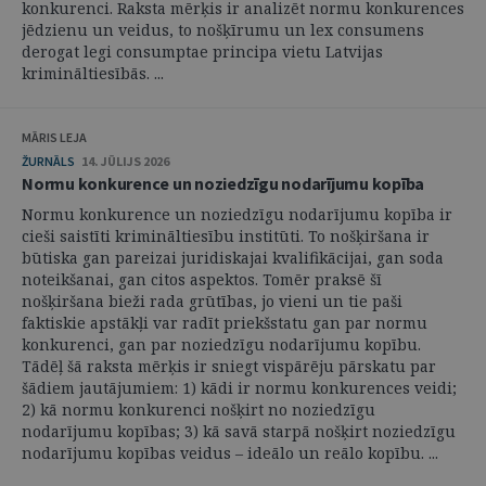
konkurenci. Raksta mērķis ir analizēt normu konkurences
jēdzienu un veidus, to nošķīrumu un lex consumens
derogat legi consumptae principa vietu Latvijas
krimināltiesībās. ...
MĀRIS LEJA
ŽURNĀLS
14. JŪLIJS 2026
Normu konkurence un noziedzīgu nodarījumu kopība
Normu konkurence un noziedzīgu nodarījumu kopība ir
cieši saistīti krimināltiesību institūti. To nošķiršana ir
būtiska gan pareizai juridiskajai kvalifikācijai, gan soda
noteikšanai, gan citos aspektos. Tomēr praksē šī
nošķiršana bieži rada grūtības, jo vieni un tie paši
faktiskie apstākļi var radīt priekšstatu gan par normu
konkurenci, gan par noziedzīgu nodarījumu kopību.
Tādēļ šā raksta mērķis ir sniegt vispārēju pārskatu par
šādiem jautājumiem: 1) kādi ir normu konkurences veidi;
2) kā normu konkurenci nošķirt no noziedzīgu
nodarījumu kopības; 3) kā savā starpā nošķirt noziedzīgu
nodarījumu kopības veidus – ideālo un reālo kopību. ...