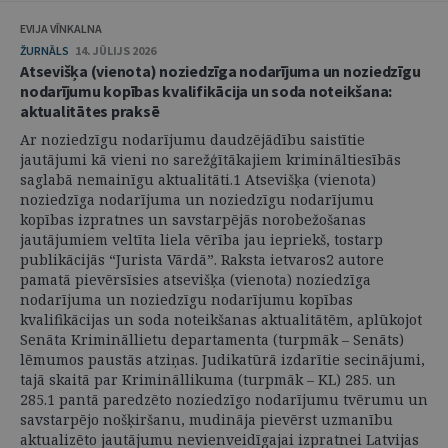
EVIJA VĪNKALNA
ŽURNĀLS
14. JŪLIJS 2026
Atsevišķa (vienota) noziedzīga nodarījuma un noziedzīgu
nodarījumu kopības kvalifikācija un soda noteikšana:
aktualitātes praksē
Ar noziedzīgu nodarījumu daudzējādību saistītie
jautājumi kā vieni no sarežģītākajiem krimināltiesībās
saglabā nemainīgu aktualitāti.1 Atsevišķa (vienota)
noziedzīga nodarījuma un noziedzīgu nodarījumu
kopības izpratnes un savstarpējās norobežošanas
jautājumiem veltīta liela vērība jau iepriekš, tostarp
publikācijās “Jurista Vārdā”. Raksta ietvaros2 autore
pamatā pievērsīsies atsevišķa (vienota) noziedzīga
nodarījuma un noziedzīgu nodarījumu kopības
kvalifikācijas un soda noteikšanas aktualitātēm, aplūkojot
Senāta Krimināllietu departamenta (turpmāk – Senāts)
lēmumos paustās atziņas. Judikatūrā izdarītie secinājumi,
tajā skaitā par Krimināllikuma (turpmāk – KL) 285. un
285.1 pantā paredzēto noziedzīgo nodarījumu tvērumu un
savstarpējo nošķiršanu, mudināja pievērst uzmanību
aktualizēto jautājumu nevienveidīgajai izpratnei Latvijas