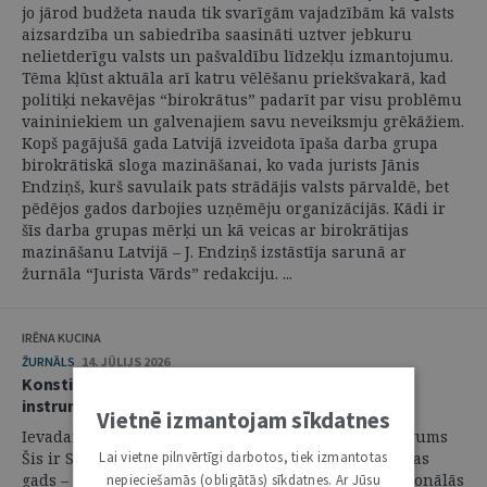
jo jārod budžeta nauda tik svarīgām vajadzībām kā valsts
aizsardzība un sabiedrība saasināti uztver jebkuru
nelietderīgu valsts un pašvaldību līdzekļu izmantojumu.
Tēma kļūst aktuāla arī katru vēlēšanu priekšvakarā, kad
politiķi nekavējas “birokrātus” padarīt par visu problēmu
vaininiekiem un galvenajiem savu neveiksmju grēkāžiem.
Kopš pagājušā gada Latvijā izveidota īpaša darba grupa
birokrātiskā sloga mazināšanai, ko vada jurists Jānis
Endziņš, kurš savulaik pats strādājis valsts pārvaldē, bet
pēdējos gados darbojies uzņēmēju organizācijās. Kādi ir
šīs darba grupas mērķi un kā veicas ar birokrātijas
mazināšanu Latvijā – J. Endziņš izstāstīja sarunā ar
žurnāla “Jurista Vārds” redakciju. ...
IRĒNA KUCINA
ŽURNĀLS
14. JŪLIJS 2026
Konstitucionālās sūdzības 25 gadi – ilgtspējīgs
instruments, kas mainīja Latviju
Vietnē izmantojam sīkdatnes
Ievadam – konstitucionālās sūdzības ieviešanas devums
Lai vietne pilnvērtīgi darbotos, tiek izmantotas
Šis ir Satversmes tiesas dibināšanas 30 gadu jubilejas
gads – laiks, kad īpaši skaidri apzināmies konstitucionālās
nepieciešamās (obligātās) sīkdatnes. Ar Jūsu