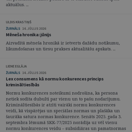
aktuālus. ...
ULDIS KRASTIŅŠ
ŽURNĀLS
14. JŪLIJS 2026
Mēneša hronika: jūnijs
Aizvadītā mēneša hronikā ir ietverts dažādu notikumu,
likumdošanas un tiesu prakses aktualitāšu apskats. ...
LIENE EGLĀJA
ŽURNĀLS
14. JŪLIJS 2026
Lex consumens kā normu konkurences princips
krimināltiesībās
Normu konkurences noteikumi nodrošina, ka persona
netiek sodīta dubulti par vienu un to pašu nodarījumu.
Krimināltiesībās ir atzīti vairāki normu konkurences
veidi, kā vispārējas un speciālas normas un plašāka un
šaurāka satura normas konkurence. Senāts 2025. gada 3.
septembra lēmumā SKK‑77/2025 norādīja uz vēl vienu
normu konkurences veidu – subsidiāras un pamatnormas