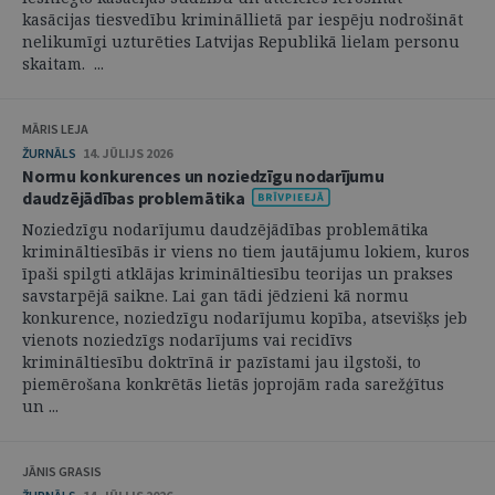
kasācijas tiesvedību krimināllietā par iespēju nodrošināt
nelikumīgi uzturēties Latvijas Republikā lielam personu
skaitam. ...
MĀRIS LEJA
ŽURNĀLS
14. JŪLIJS 2026
Normu konkurences un noziedzīgu nodarījumu
daudzējādības problemātika
Noziedzīgu nodarījumu daudzējādības problemātika
krimināltiesībās ir viens no tiem jautājumu lokiem, kuros
īpaši spilgti atklājas krimināltiesību teorijas un prakses
savstarpējā saikne. Lai gan tādi jēdzieni kā normu
konkurence, noziedzīgu nodarījumu kopība, atsevišķs jeb
vienots noziedzīgs nodarījums vai recidīvs
krimināltiesību doktrīnā ir pazīstami jau ilgstoši, to
piemērošana konkrētās lietās joprojām rada sarežģītus
un ...
JĀNIS GRASIS