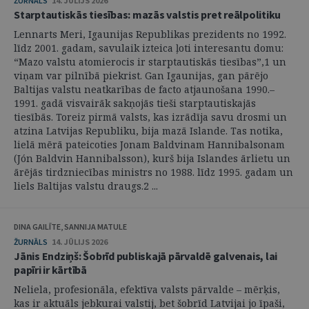
ŽURNĀLS
14. JŪLIJS 2026
Starptautiskās tiesības: mazās valstis pret reālpolitiku
Lennarts Meri, Igaunijas Republikas prezidents no 1992.
līdz 2001. gadam, savulaik izteica ļoti interesantu domu:
“Mazo valstu atomierocis ir starptautiskās tiesības”,1 un
viņam var pilnībā piekrist. Gan Igaunijas, gan pārējo
Baltijas valstu neatkarības de facto atjaunošana 1990.–
1991. gadā visvairāk sakņojās tieši starptautiskajās
tiesībās. Toreiz pirmā valsts, kas izrādīja savu drosmi un
atzina Latvijas Republiku, bija mazā Islande. Tas notika,
lielā mērā pateicoties Jonam Baldvinam Hannibalsonam
(Jón Baldvin Hannibalsson), kurš bija Islandes ārlietu un
ārējās tirdzniecības ministrs no 1988. līdz 1995. gadam un
liels Baltijas valstu draugs.2 ...
DINA GAILĪTE, SANNIJA MATULE
ŽURNĀLS
14. JŪLIJS 2026
Jānis Endziņš: Šobrīd publiskajā pārvaldē galvenais, lai
papīri ir kārtībā
Neliela, profesionāla, efektīva valsts pārvalde – mērķis,
kas ir aktuāls jebkurai valstij, bet šobrīd Latvijai jo īpaši,