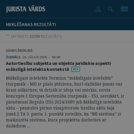
MEKLĒŠANAS REZULTĀTI
"" (
ATRASTI
33296
REZULTĀTI
)
DĀVIDS ĒBERLIŅŠ
ŽURNĀLS
26. JŪLIJS 2026 • 08:00
Autortiesību subjekta un objekta juridiskie aspekti
mākslīgā intelekta kontekstā
Mākslīgais intelekts Termins “mākslīgais intelekts”
(turpmāk – MI) ir plašs jēdziens, kurš dažādās jomās var
krasi atšķirties; tā drīzāk ir ideja vai mērķis, nevis
koncepts.1 Eiropas Savienība (turpmāk – ES), savukārt, ir
pieņēmusi Regulu (ES) 2024/1689 jeb Mākslīgā intelekta
aktu – pasaules pirmo visaptverošo tiesību aktu šajā
jomā.2 Tā 3. panta 1. punktā noteikts, ka “MI sistēma” ir
mašinizēta sistēma, kura projektēta darboties ar
dažādiem ...