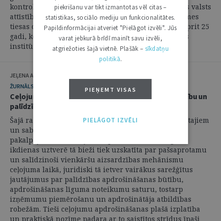
kontroles nozīmi Latvijas kā demokrātiskas tiesiskas valsts
piekrišanu var tikt izmantotas vēl citas –
attīstībā. Tomēr šogad atzīmējams vēl viens Satversmes
statistikas, sociālo mediju un funkcionalitātes.
tiesas darbā būtisks pagrieziena punkts – 1. jūlijā aprit 25
Papildinformācijai atveriet "Pielāgot izvēli". Jūs
gadi, kopš sācis darboties konstitucionālās sūdzības
varat jebkurā brīdī mainīt savu izvēli,
institūts. Tas ir brīdis, ...
atgriežoties šajā vietnē. Plašāk –
sīkdatņu
politikā
.
JEĻENA ALFEJEVA
ŽURNĀLS
14. JŪLIJS 2026
PIEŅEMT VISAS
Ceļojumu apdrošināšanas strīdi: starp darījumu brīvību un
palīdzības apdrošināšanas funkciju
Šajā rakstā tiek aplūkots viens no visplašāk izmantotajiem
PIELĀGOT IZVĒLI
un sabiedrībā labi zināmiem apdrošināšanas
pakalpojumiem – ceļojumu apdrošināšana. Lai gan
ikdienas uztverē tā bieži tiek uzskatīta par pašsaprotamu
un salīdzinoši vienkāršu aizsardzības mehānismu
ceļojuma laikā, juridiski tā ietver vairākus sarežģītus
jautājumus par palīdzības apdrošināšanas būtību,
apdrošināšanas līguma noteikumu saturu, tostarp
izņēmumu piemērošanu un apdrošinātāja atbildības
robežām. Tieši ceļojumu apdrošināšanas plašā izplatība
un praktiskā nozīme padara ar to saistītos strīdus īpaši