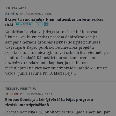
JURISTA VĀRDS
ŽURNĀLS
22. JŪLIJS 2026 • 14:00
Ekspertu saruna jūlijā: krimināltiesības un būvniecības
riski
Vai tiešām Latvijai vajadzīgs jauns kriminālprocesa
likums? Vai būvniecības procesa debirokratizācijas
kampaņa neradīs drošības riskus (līdzīgus Zolitūdes
traģēdijai)? Kāpēc publisko būvniecības projektu
izmaksas turpina pieaugt, un vai sabiedrībai vienmēr par
to būtu jāmaksā? Kā nošķirt normu konkurenci no
noziedzīgu nodarījumu kopības, ja pat likuma
formulējumi ne vienmēr sniedz skaidru atbildi? “Jurista
Vārda” jūlija sarunā Ph. D. Māris Leja ...
TIESLIETU MINISTRIJA
JAUNUMI
22. JŪLIJS 2026 • 11:17
Eiropas Komisija atzinīgi vērtē Latvijas progresu
tiesiskuma stiprināšanā
Eiropas Komisija (EK) publicējusi 2026. gada ziņojumu par