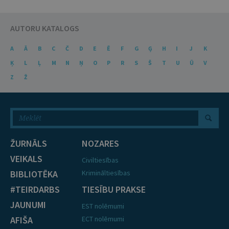
AUTORU KATALOGS
A
Ā
B
C
Č
D
E
Ē
F
G
Ģ
H
I
J
K
Ķ
L
Ļ
M
N
Ņ
O
P
R
S
Š
T
U
Ū
V
Z
Ž
ŽURNĀLS
NOZARES
VEIKALS
Civiltiesības
BIBLIOTĒKA
Krimināltiesības
#TEIRDARBS
TIESĪBU PRAKSE
JAUNUMI
EST nolēmumi
AFIŠA
ECT nolēmumi