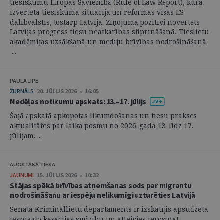
tiesiskumu Eiropas Savienībā (Rule of Law Report), kurā
izvērtēta tiesiskuma situācija un reformas visās ES
dalībvalstīs, tostarp Latvijā. Ziņojumā pozitīvi novērtēts
Latvijas progress tiesu neatkarības stiprināšanā, Tieslietu
akadēmijas uzsākšanā un mediju brīvības nodrošināšanā.
...
PAULA LIPE
ŽURNĀLS
20. JŪLIJS 2026 • 16:05
Nedēļas notikumu apskats: 13.–17. jūlijs
Šajā apskatā apkopotas likumdošanas un tiesu prakses
aktualitātes par laika posmu no 2026. gada 13. līdz 17.
jūlijam. ...
AUGSTĀKĀ TIESA
JAUNUMI
15. JŪLIJS 2026 • 10:32
Stājas spēkā brīvības atņemšanas sods par migrantu
nodrošināšanu ar iespēju nelikumīgi uzturēties Latvijā
Senāta Krimināllietu departaments ir izskatījis apsūdzētā
iesniegto kasācijas sūdzību un atteicies ierosināt