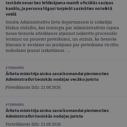
Iestāde nevar bez brīdinājuma mainīt oficiālās saziņas
kanālu, ja persona lūgusi turpināt sazināties noteiktā
veidā
Senāta Administratīvo lietu departaments ir izskatījis
blakus sūdzību, kas iesniegta par Administratīvās rajona
tiesas tiesneša atteikšanos atjaunot nokavēto procesuālo
termiņu un pieņemt pieteikumu, un atzinis, ka tiesneša
lēmums ir atceļams un jautājums par pieteikuma virzību
nododams jaunai izskatīšanai. ...
#TEIRDARBS
Ārlietu ministrija aicina savai komandai pievienoties
Administratīvi tiesiskās nodaļas vecāko juristu
Pieteikšanās līdz: 21.08.2026.
#TEIRDARBS
Ārlietu ministrija aicina savai komandai pievienoties
Administratīvi tiesiskās nodaļas juristu
Pieteikšanās līdz: 21.08.2026.