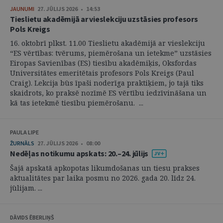
JAUNUMI
27. JŪLIJS 2026 • 14:53
Tieslietu akadēmijā ar vieslekciju uzstāsies profesors
Pols Kreigs
16. oktobrī plkst. 11.00 Tieslietu akadēmijā ar vieslekciju
“ES vērtības: tvērums, piemērošana un ietekme” uzstāsies
Eiropas Savienības (ES) tiesību akadēmiķis, Oksfordas
Universitātes emeritētais profesors Pols Kreigs (Paul
Craig). Lekcija būs īpaši noderīga praktiķiem, jo tajā tiks
skaidrots, ko praksē nozīmē ES vērtību iedzīvināšana un
kā tas ietekmē tiesību piemērošanu. ...
PAULA LIPE
ŽURNĀLS
27. JŪLIJS 2026 • 08:00
Nedēļas notikumu apskats: 20.–24. jūlijs
Šajā apskatā apkopotas likumdošanas un tiesu prakses
aktualitātes par laika posmu no 2026. gada 20. līdz 24.
jūlijam. ...
DĀVIDS ĒBERLIŅŠ