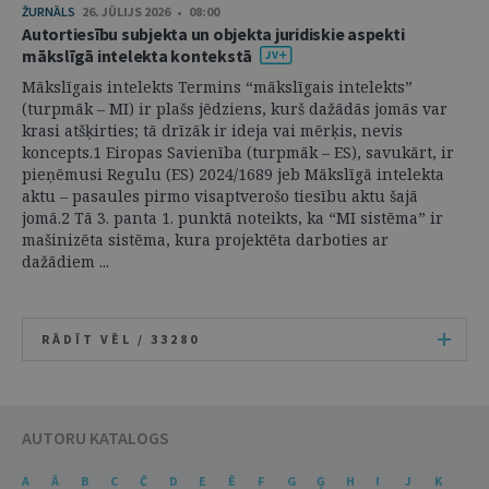
ŽURNĀLS
26. JŪLIJS 2026 • 08:00
Autortiesību subjekta un objekta juridiskie aspekti
mākslīgā intelekta kontekstā
Mākslīgais intelekts Termins “mākslīgais intelekts”
(turpmāk – MI) ir plašs jēdziens, kurš dažādās jomās var
krasi atšķirties; tā drīzāk ir ideja vai mērķis, nevis
koncepts.1 Eiropas Savienība (turpmāk – ES), savukārt, ir
pieņēmusi Regulu (ES) 2024/1689 jeb Mākslīgā intelekta
aktu – pasaules pirmo visaptverošo tiesību aktu šajā
jomā.2 Tā 3. panta 1. punktā noteikts, ka “MI sistēma” ir
mašinizēta sistēma, kura projektēta darboties ar
dažādiem ...
RĀDĪT VĒL /
33280
AUTORU KATALOGS
A
Ā
B
C
Č
D
E
Ē
F
G
Ģ
H
I
J
K