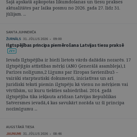
Šajā apskatā apkopotas likumdošanas un tiesu prakses
aktualitātes par laika posmu no 2026. gada 27. līdz 31.
jūlijam. ...
SANTA JUHNEVIČA
ŽURNĀLS
31. JŪLIJS 2026 • 09:00
Ilgtspējības principa piemērošana Latvijas tiesu praksē
Ievads Ilgtspējība ir bieži lietots vārds dažādās nozarēs. 17
ilgtspējīgās attīstības mērķi (ANO Ģenerālā asambleja),1
Parīzes nolīgums,2 Līgums par Eiropas Savienību3 –
vairāki starptautiski dokumenti, iniciatīvas un arī
juridiski teksti piemin ilgtspēju kā vienu no mērķiem vai
vērtībām, uz kuru tiekties sabiedrībai. 2014. gadā
ilgtspējība tika iekļauta arīdzan Latvijas Republikas
Satversmes ievadā,4 kas savukārt norāda uz šī principa
nozīmīgumu ...
AUGSTĀKĀ TIESA
JAUNUMI
31. JŪLIJS 2026 • 08:46