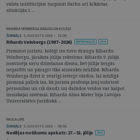
valsts institūcijām turpināt darbu arī ārkārtas
situācijās.1 ...
RIHARDA VEINBERGA DRAUGI UN KOLĒĢI
ŽURNĀLS
3. AUGUSTS 2026 • 15:00
Rihards Veinbergs (1987–2026)
Pieminot juristu, kolēģi un tuvu draugu Rihardu
Veinbergu, jāraksta jūlija rekviēms. Rihards 9. jūlijā
nosvinēja savu dzimšanas dienu, bet jūlija beigās
negaidīti un pāragri tika aizsaukts mūžībā. Riharda
Veinberga dzīvi ir svarīgi ietērpt vārdos, lai mūžīgā
piemiņā paliek tas, kā jurista profesija ļauj nobriest
personībai un cik daudz un dažādos veidos var kalpot
tiesiskajai sistēmai. Riharda Alma Mater bija Latvijas
Universitātes Juridiskā ...
PAULA LIPE
ŽURNĀLS
3. AUGUSTS 2026 • 08:00
Nedēļas notikumu apskats: 27.–31. jūlijs