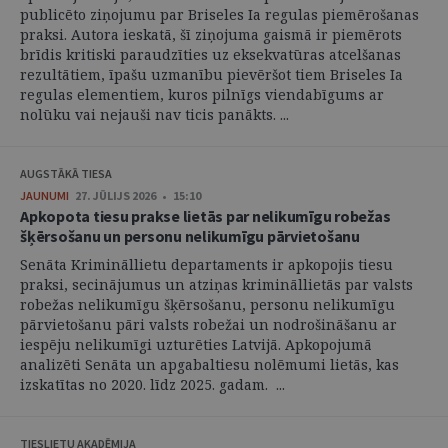
publicēto ziņojumu par Briseles Ia regulas piemērošanas
praksi. Autora ieskatā, šī ziņojuma gaismā ir piemērots
brīdis kritiski paraudzīties uz eksekvatūras atcelšanas
rezultātiem, īpašu uzmanību pievēršot tiem Briseles Ia
regulas elementiem, kuros pilnīgs viendabīgums ar
nolūku vai nejauši nav ticis panākts. ...
AUGSTĀKĀ TIESA
JAUNUMI
27. JŪLIJS 2026 • 15:10
Apkopota tiesu prakse lietās par nelikumīgu robežas
šķērsošanu un personu nelikumīgu pārvietošanu
Senāta Krimināllietu departaments ir apkopojis tiesu
praksi, secinājumus un atziņas krimināllietās par valsts
robežas nelikumīgu šķērsošanu, personu nelikumīgu
pārvietošanu pāri valsts robežai un nodrošināšanu ar
iespēju nelikumīgi uzturēties Latvijā. Apkopojumā
analizēti Senāta un apgabaltiesu nolēmumi lietās, kas
izskatītas no 2020. līdz 2025. gadam. ...
TIESLIETU AKADĒMIJA