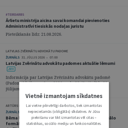
#TEIRDARBS
Ārlietu ministrija aicina savai komandai pievienoties
Administratīvi tiesiskās nodaļas juristu
Pieteikšanās līdz: 21.08.2026.
LATVIJAS ZVĒRINĀTU ADVOKĀTU PADOME
ŽURNĀLS
31. JŪLIJS 2026 • 07:00
Latvijas Zvērinātu advokātu padomes aktuālie lēmumi
Informācija par Latvijas Zvērinātu advokātu padomē
(Padome) laikposmā no 2026. gada 25. jūnija līdz 28.
jūlijam pieņemtajiem lēmumiem. ...
Vietnē izmantojam sīkdatnes
Lai vietne pilnvērtīgi darbotos, tiek izmantotas
ARTŪRS KURBATOVS, INGA KUDEIKINA, MARTA URBĀNE
nepieciešamās (obligātās) sīkdatnes. Ar Jūsu
ŽURNĀLS
29. JŪLIJS 2026 • 08:00
Bērna labākās intereses civilprocesā: starp procesuālo
piekrišanu var tikt izmantotas vēl citas –
formālismu un pienākumu nekavējoties reaģēt uz
statistikas, sociālo mediju un funkcionalitātes.