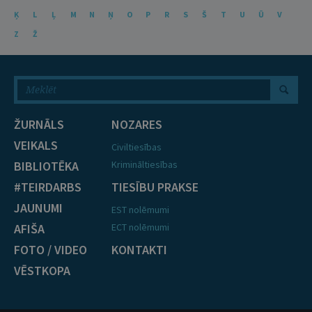
Ķ
L
Ļ
M
N
Ņ
O
P
R
S
Š
T
U
Ū
V
Z
Ž
ŽURNĀLS
NOZARES
VEIKALS
Civiltiesības
BIBLIOTĒKA
Krimināltiesības
#TEIRDARBS
TIESĪBU PRAKSE
JAUNUMI
EST nolēmumi
AFIŠA
ECT nolēmumi
FOTO / VIDEO
KONTAKTI
VĒSTKOPA