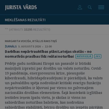
MEKLĒŠANAS REZULTĀTI
"" (
ATRASTI
33295
REZULTĀTI
)
MARGARITA VOICIŠA, VITĀLIJS RAKSTIŅŠ
ŽURNĀLS
5. AUGUSTS 2026 • 12:00
Darbības nepārtrauktības plāni Latvijas skolās – no
normatīvās prasības līdz reālai noturībai
Pēdējo gadu notikumi Eiropā un pasaulē ir būtiski
mainījuši izpratni par drošību un valsts noturību. Covid-
19 pandēmija, energoresursu krīze, pieaugošie
kiberdraudi, hibrīdapdraudējumi ir pierādījuši, ka valsts
un pašvaldību spēja nodrošināt kritiski svarīgu funkciju
nepārtrauktību ir kļuvusi par vienu no galvenajiem
nacionālās drošības elementiem. Šajā kontekstā izglītības
iestādes ieņem īpašu vietu, jo skolas ir viens no
sabiedrības noturības balstiem, kas nodrošina
sabiedrības stabilitāti, bērnu drošību un iespēju pārējām