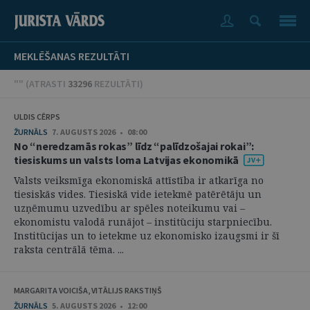
MEKLĒŠANAS REZULTĀTI
"" (
ATRASTI
33296
REZULTĀTI
)
ULDIS CĒRPS
ŽURNĀLS
7. AUGUSTS 2026 • 08:00
No “neredzamās rokas” līdz “palīdzošajai rokai”:
tiesiskums un valsts loma Latvijas ekonomikā
Valsts veiksmīga ekonomiskā attīstība ir atkarīga no
tiesiskās vides. Tiesiskā vide ietekmē patērētāju un
uzņēmumu uzvedību ar spēles noteikumu vai –
ekonomistu valodā runājot – institūciju starpniecību.
Institūcijas un to ietekme uz ekonomisko izaugsmi ir šī
raksta centrālā tēma. ...
MARGARITA VOICIŠA, VITĀLIJS RAKSTIŅŠ
ŽURNĀLS
5. AUGUSTS 2026 • 12:00