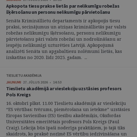
Apkopota tiesu prakse lietās par nelikumīgu robežas
šķērsošanu un personu nelikumīgu pārvietošanu
Senāta Krimināllietu departaments ir apkopojis tiesu
praksi, secinājumus un atziņas krimināllietās par valsts
robežas nelikumīgu šķērsošanu, personu nelikumīgu
pārvietošanu pāri valsts robežai un nodrošināšanu ar
iespēju nelikumīgi uzturēties Latvijā. Apkopojumā
analizēti Senāta un apgabaltiesu nolēmumi lietās, kas
izskatītas no 2020. līdz 2025. gadam. ...
TIESLIETU AKADĒMIJA
JAUNUMI
27. JŪLIJS 2026 • 14:53
Tieslietu akadēmijā ar vieslekciju uzstāsies profesors
Pols Kreigs
16. oktobrī plkst. 11.00 Tieslietu akadēmijā ar vieslekciju
“ES vērtības: tvērums, piemērošana un ietekme” uzstāsies
Eiropas Savienības (ES) tiesību akadēmiķis, Oksfordas
Universitātes emeritētais profesors Pols Kreigs (Paul
Craig). Lekcija būs īpaši noderīga praktiķiem, jo tajā tiks
skaidrots, ko praksē nozīmē ES vērtību iedzīvināšana un