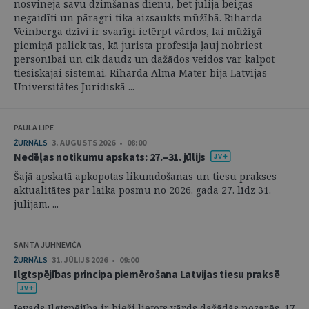
nosvinēja savu dzimšanas dienu, bet jūlija beigās
negaidīti un pāragri tika aizsaukts mūžībā. Riharda
Veinberga dzīvi ir svarīgi ietērpt vārdos, lai mūžīgā
piemiņā paliek tas, kā jurista profesija ļauj nobriest
personībai un cik daudz un dažādos veidos var kalpot
tiesiskajai sistēmai. Riharda Alma Mater bija Latvijas
Universitātes Juridiskā ...
PAULA LIPE
ŽURNĀLS
3. AUGUSTS 2026 • 08:00
Nedēļas notikumu apskats: 27.–31. jūlijs
Šajā apskatā apkopotas likumdošanas un tiesu prakses
aktualitātes par laika posmu no 2026. gada 27. līdz 31.
jūlijam. ...
SANTA JUHNEVIČA
ŽURNĀLS
31. JŪLIJS 2026 • 09:00
Ilgtspējības principa piemērošana Latvijas tiesu praksē
Ievads Ilgtspējība ir bieži lietots vārds dažādās nozarēs. 17