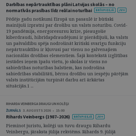
Darbības nepārtrauktības plāni Latvijas skolās – no
normatīvās prasības līdz reālai noturībai
Pēdējo gadu notikumi Eiropā un pasaulē ir būtiski
mainījuši izpratni par drošību un valsts noturību. Covid-
19 pandēmija, energoresursu krīze, pieaugošie
kiberdraudi, hibrīdapdraudējumi ir pierādījuši, ka valsts
un pašvaldību spēja nodrošināt kritiski svarīgu funkciju
nepārtrauktību ir kļuvusi par vienu no galvenajiem
nacionālās drošības elementiem. Šajā kontekstā izglītības
iestādes ieņem īpašu vietu, jo skolas ir viens no
sabiedrības noturības balstiem, kas nodrošina
sabiedrības stabilitāti, bērnu drošību un iespēju pārējām
valsts institūcijām turpināt darbu arī ārkārtas
situācijās.1 ...
RIHARDA VEINBERGA DRAUGI UN KOLĒĢI
ŽURNĀLS
3. AUGUSTS 2026 • 15:00
Rihards Veinbergs (1987–2026)
Pieminot juristu, kolēģi un tuvu draugu Rihardu
Veinbergu, jāraksta jūlija rekviēms. Rihards 9. jūlijā