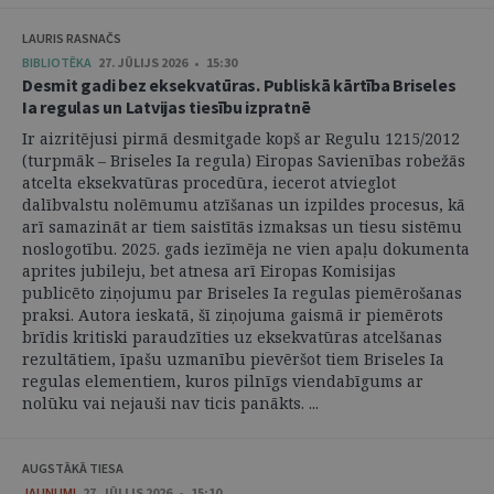
LAURIS RASNAČS
BIBLIOTĒKA
27. JŪLIJS 2026 • 15:30
Desmit gadi bez eksekvatūras. Publiskā kārtība Briseles
Ia regulas un Latvijas tiesību izpratnē
Ir aizritējusi pirmā desmitgade kopš ar Regulu 1215/2012
(turpmāk – Briseles Ia regula) Eiropas Savienības robežās
atcelta eksekvatūras procedūra, iecerot atvieglot
dalībvalstu nolēmumu atzīšanas un izpildes procesus, kā
arī samazināt ar tiem saistītās izmaksas un tiesu sistēmu
noslogotību. 2025. gads iezīmēja ne vien apaļu dokumenta
aprites jubileju, bet atnesa arī Eiropas Komisijas
publicēto ziņojumu par Briseles Ia regulas piemērošanas
praksi. Autora ieskatā, šī ziņojuma gaismā ir piemērots
brīdis kritiski paraudzīties uz eksekvatūras atcelšanas
rezultātiem, īpašu uzmanību pievēršot tiem Briseles Ia
regulas elementiem, kuros pilnīgs viendabīgums ar
nolūku vai nejauši nav ticis panākts. ...
AUGSTĀKĀ TIESA
JAUNUMI
27. JŪLIJS 2026 • 15:10