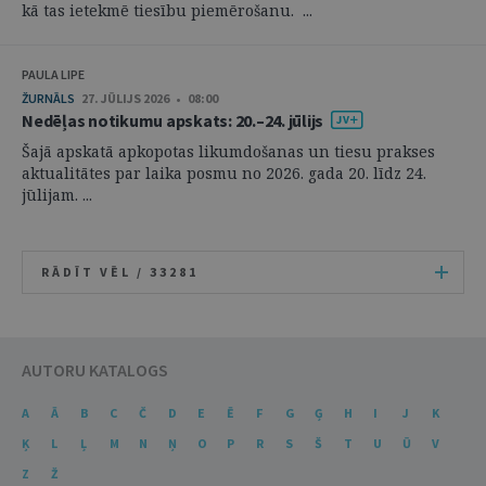
kā tas ietekmē tiesību piemērošanu. ...
PAULA LIPE
ŽURNĀLS
27. JŪLIJS 2026 • 08:00
Nedēļas notikumu apskats: 20.–24. jūlijs
Šajā apskatā apkopotas likumdošanas un tiesu prakses
aktualitātes par laika posmu no 2026. gada 20. līdz 24.
jūlijam. ...
RĀDĪT VĒL /
33281
AUTORU KATALOGS
A
Ā
B
C
Č
D
E
Ē
F
G
Ģ
H
I
J
K
Ķ
L
Ļ
M
N
Ņ
O
P
R
S
Š
T
U
Ū
V
Z
Ž