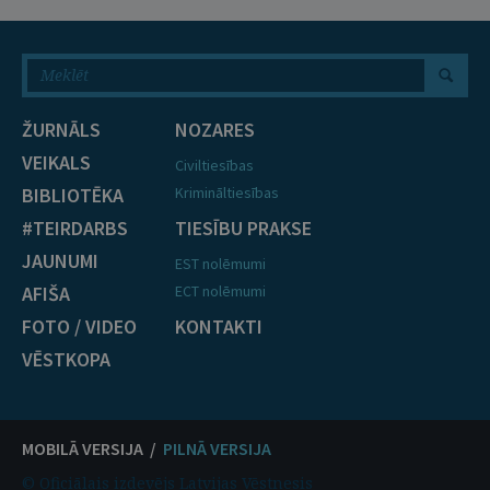
ŽURNĀLS
NOZARES
VEIKALS
Civiltiesības
BIBLIOTĒKA
Krimināltiesības
#TEIRDARBS
TIESĪBU PRAKSE
JAUNUMI
EST nolēmumi
AFIŠA
ECT nolēmumi
FOTO / VIDEO
KONTAKTI
VĒSTKOPA
MOBILĀ VERSIJA /
PILNĀ VERSIJA
© Oficiālais izdevējs Latvijas Vēstnesis