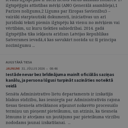
ilgtspējīgās attīstības mērķi (ANO Ģenerālā asambleja),1
Parīzes nolīgums,2 Līgums par Eiropas Savienību3 –
vairāki starptautiski dokumenti, iniciatīvas un arī
juridiski teksti piemin ilgtspēju kā vienu no mērķiem vai
vērtībām, uz kuru tiekties sabiedrībai. 2014. gadā
ilgtspējība tika iekļauta arīdzan Latvijas Republikas
Satversmes ievadā,4 kas savukārt norāda uz šī principa
nozīmīgumu ...
AUGSTĀKĀ TIESA
JAUNUMI
31. JŪLIJS 2026 • 08:46
Iestāde nevar bez brīdinājuma mainīt oficiālās saziņas
kanālu, ja persona lūgusi turpināt sazināties noteiktā
veidā
Senāta Administratīvo lietu departaments ir izskatījis
blakus sūdzību, kas iesniegta par Administratīvās rajona
tiesas tiesneša atteikšanos atjaunot nokavēto procesuālo
termiņu un pieņemt pieteikumu, un atzinis, ka tiesneša
lēmums ir atceļams un jautājums par pieteikuma virzību
nododams jaunai izskatīšanai. ...