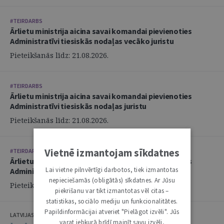
#TEIRDARBS
Ārlietu ministrija aicina savai komandai pievienoties
Administratīvi tiesiskās nodaļas vecāko juristu
Pieteikšanās līdz: 21.08.2026.
#TEIRDARBS
Ārlietu ministrija aicina savai komandai pievienoties
Administratīvi tiesiskās nodaļas juristu
Pieteikšanās līdz: 21.08.2026.
Vietnē izmantojam sīkdatnes
#TEIRDARBS
Ārlietu ministrija aicina savai komandai pievienoties
Lai vietne pilnvērtīgi darbotos, tiek izmantotas
Administratīvi tiesiskās nodaļas juristu
nepieciešamās (obligātās) sīkdatnes. Ar Jūsu
Pieteikšanās līdz: 21.08.2026.
piekrišanu var tikt izmantotas vēl citas –
statistikas, sociālo mediju un funkcionalitātes.
Papildinformācijai atveriet "Pielāgot izvēli". Jūs
LATVIJAS ZVĒRINĀTU ADVOKĀTU PADOME
varat jebkurā brīdī mainīt savu izvēli,