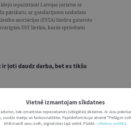
deju iepazīstināt Latvijas juristus ar
gada pārskatu, ar gandarījumu nododam
tiesību asociācijas (ESTA) biedru gatavoto
varīgām EST lietām, kurās spriedumi
ir ļoti daudz darba, bet es tikšu
pilnvaru termiņu tiesībsarga amatā, savu
 prezidentam būtu sniedzis Juris Jansons.
Vietnē izmantojam sīkdatnes
kopš 2025. gada 18. septembra šie
i darbotos, tiek izmantotas nepieciešamās (obligātās) sīkdatnes. Ar Jūsu piekriša
ovai. Tādēļ šopavasar ziņojums par
kas, sociālo mediju un funkcionalitātes. Papildinformācijai atveriet "Pielāgot izvēl
ā gadā nu jau ir viņas pārziņā.
brīdī mainīt savu izvēli, atgriežoties šajā vietnē. Plašāk –
sīkdatņu politikā
.
, taču šoreiz vēl daļēji paliku pie Jansona