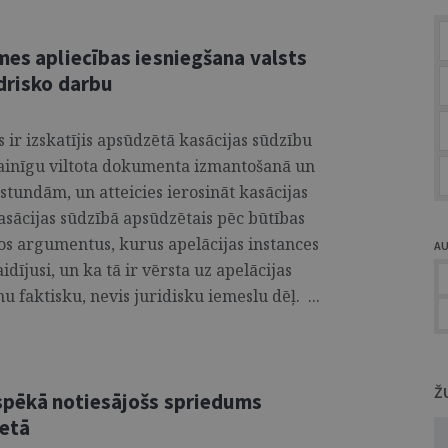
mes apliecības iesniegšana valsts
edrisko darbu
ir izskatījis apsūdzētā kasācijas sūdzību
 vainīgu viltota dokumenta izmantošanā un
stundām, un atteicies ierosināt kasācijas
kasācijas sūdzībā apsūdzētais pēc būtības
tos argumentus, kurus apelācijas instances
A
idījusi, un ka tā ir vērsta uz apelācijas
 faktisku, nevis juridisku iemeslu dēļ. ...
Ž
spēkā notiesājošs spriedums
ietā