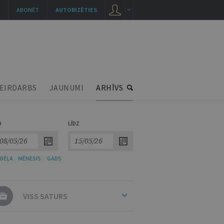
ABONĒT
AUTORIZĒTIES
EIRDARBS
JAUNUMI
ARHĪVS
O
LĪDZ
DĒĻA
/
MĒNESIS
/
GADS
VISS SATURS