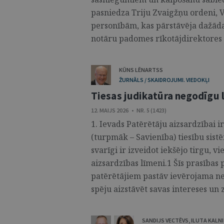
pasniedza Triju Zvaigžņu ordeni, V
personībām, kas pārstāvēja dažādas
notāru padomes rīkotājdirektores vi
KŪNS LĒNARTSS
ŽURNĀLS / SKAIDROJUMI. VIEDOKĻI
Tiesas judikatūra negodīgu
12. MAIJS 2026 • NR. 5 (1423)
1. Ievads Patērētāju aizsardzībai 
(turpmāk – Savienība) tiesību sistē
svarīgi ir izveidot iekšējo tirgu, 
aizsardzības līmeni.1 Šīs prasības 
patērētājiem pastāv ievērojama nel
spēju aizstāvēt savas intereses un z
SANDIJS VECTĒVS
,
ILUTA KALN