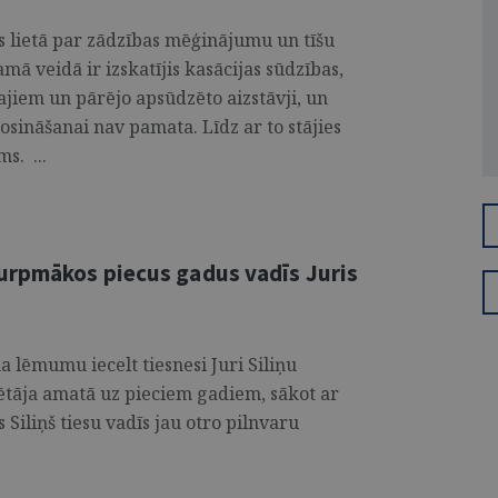
 lietā par zādzības mēģinājumu un tīšu
ā veidā ir izskatījis kasācijas sūdzības,
ajiem un pārējo apsūdzēto aizstāvji, un
rosināšanai nav pamata. Līdz ar to stājies
s. ...
urpmākos piecus gadus vadīs Juris
 lēmumu iecelt tiesnesi Juri Siliņu
tāja amatā uz pieciem gadiem, sākot ar
 Siliņš tiesu vadīs jau otro pilnvaru