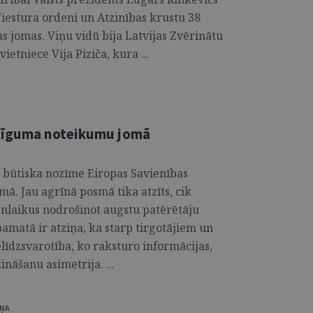
iestura ordeni un Atzinības krustu 38
 jomas. Viņu vidū bija Latvijas Zvērinātu
etniece Vija Piziča, kura ...
 līguma noteikumu jomā
ir būtiska nozīme Eiropas Savienības
mā. Jau agrīnā posmā tika atzīts, cik
vienlaikus nodrošinot augstu patērētāju
pamatā ir atziņa, ka starp tirgotājiem un
īdzsvarotība, ko raksturo informācijas,
ināšanu asimetrija. ...
IŅA