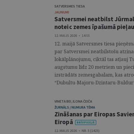
SATVERSMES TIESA
JAUNUMI
Satversmei neatbilst Jūrma
noteic zemes īpašumā pieļ
12. MAIJS 2026 • 14:55
12. maijā Satversmes tiesa pieņēma
par Satversmei neatbilstošu atzina
lokālplānojumu, ciktāl tas atļauj 
augstumu līdz 20 metriem un piec
izstrādāts zemesgabalam, kas atro
“Dubultu-Majoru-Dzintaru-Bulduru-
VINETA BEI
,
ILONA ČEIČA
ŽURNĀLS / NUMURA TĒMA
Zināšanas par Eiropas Savien
Eiropā
12. MAIJS 2026 • NR. 5 (1423)