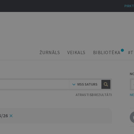
PIRKT
ŽURNĀLS
VEIKALS
BIBLIOTĒKA
#T
N
VISS SATURS
ATRASTI
53
REZULTĀTI
NE
5/26