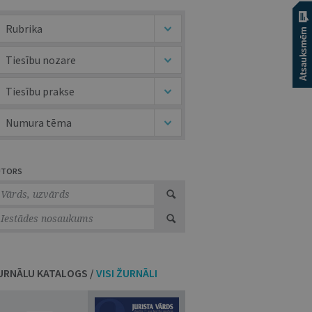
Rubrika
Tiesību nozare
Tiesību prakse
Numura tēma
UTORS
URNĀLU KATALOGS /
VISI ŽURNĀLI