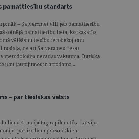
s pamattiesību standarts
urpmāk – Satversme) VIII jeb pamattiesību
sākotnējā pamattiesību lieta, ko izskatīja
pirmā vēlēšanu tiesību ierobežojumu
I nodaļa, ne arī Satversmes tiesas
ā metodoloģija neradās va­kuumā. Būtiska
iesību jautājumos ir atrodama ...
s – par tiesiskas valsts
adienā 4. maijā Rīgas pilī notika Latvijas
onija: par izciliem personiskiem
ībai Valsts prezidents Edgars Rinkēvičs