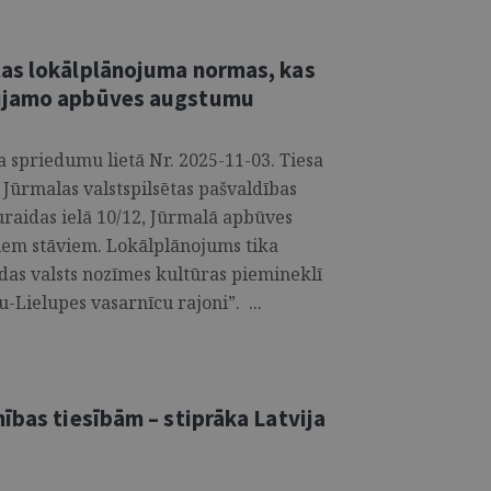
las lokālplānojuma normas, kas
aujamo apbūves augstumu
 spriedumu lietā Nr. 2025-11-03. Tiesa
 Jūrmalas valstspilsētas pašvaldības
Turaidas ielā 10/12, Jūrmalā apbūves
iem stāviem. Lokālplānojums tika
das valsts nozīmes kultūras piemineklī
Lielupes vasarnīcu rajoni”. ...
ības tiesībām – stiprāka Latvija