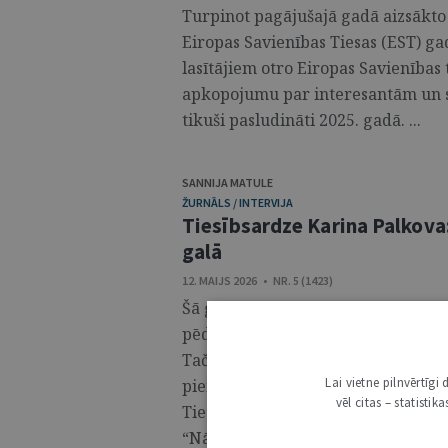
Turpinot pagājušajā gadā aizsākto i
Eiropas Savienības Tiesas (EST) 
lasītājiem otro Eiropas Savienības 
apkopojumu par interesantām un s
tikuši pasludināti 2025. gadā. ...
SANNIJA MATULE
ŽURNĀLS / INTERVIJA
Tiesībsardze Karina Palkova: 
galā
12. MAIJS 2026 • NR. 5 (1423)
Šā gada pavasarī, noslēdzot trešo 
pēdējo ziņojumu Saeimai un Valsts
Taču viņš amatu atstāja ātrāk, un 
Lai vietne pilnvērtīg
pienākumi ir uzticēti Karinai Palk
vēl citas – statisti
Tiesībsarga biroja darbu aizvadītaj
“Nākamgad to veidošu pilnīgi citādu