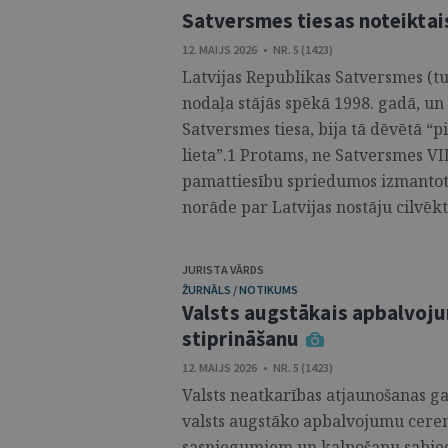
Satversmes tiesas noteiktai
12. MAIJS 2026 • NR. 5 (1423)
Latvijas Republikas Satversmes (t
nodaļa stājās spēkā 1998. gadā, un 
Satversmes tiesa, bija tā dēvētā “
lieta”.1 Protams, ne Satversmes VII
pamattiesību spriedumos izmantot
norāde par Latvijas nostāju cilvēkt
JURISTA VĀRDS
ŽURNĀLS / NOTIKUMS
Valsts augstākais apbalvojum
stiprināšanu
12. MAIJS 2026 • NR. 5 (1423)
Valsts neatkarības atjaunošanas gad
valsts augstāko apbalvojumu cerem
sasniegumiem un kalpošanu sabiedr