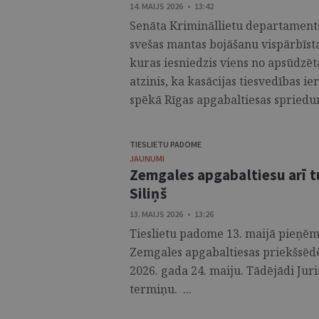
14. MAIJS 2026 • 13:42
Senāta Krimināllietu departaments
svešas mantas bojāšanu vispārbīstam
kuras iesniedzis viens no apsūdzēt
atzinis, ka kasācijas tiesvedības ie
spēkā Rīgas apgabaltiesas spriedum
TIESLIETU PADOME
JAUNUMI
Zemgales apgabaltiesu arī t
Siliņš
13. MAIJS 2026 • 13:26
Tieslietu padome 13. maijā pieņēma
Zemgales apgabaltiesas priekšsēdē
2026. gada 24. maiju. Tādējādi Juris
termiņu. ...