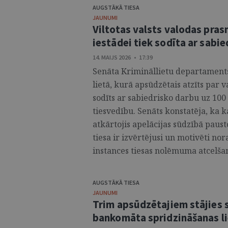
AUGSTĀKĀ TIESA
JAUNUMI
Viltotas valsts valodas pras
iestādei tiek sodīta ar sabi
14. MAIJS 2026 • 17:39
Senāta Krimināllietu departaments 
lietā, kurā apsūdzētais atzīts par
sodīts ar sabiedrisko darbu uz 100 
tiesvedību. Senāts konstatēja, ka 
atkārtojis apelācijas sūdzībā paus
tiesa ir izvērtējusi un motivēti nora
instances tiesas nolēmuma atcelšanu
AUGSTĀKĀ TIESA
JAUNUMI
Trim apsūdzētajiem stājies 
bankomāta spridzināšanas l