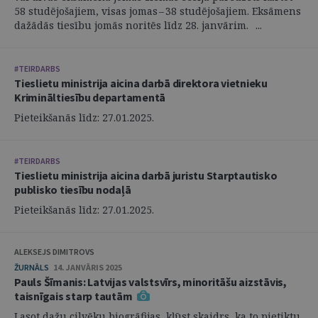
58 studējošajiem, visas jomas – 38 studējošajiem. Eksāmens
dažādās tiesību jomās noritēs līdz 28. janvārim. ...
#TEIRDARBS
Tieslietu ministrija aicina darbā direktora vietnieku
Krimināltiesību departamentā
Pieteikšanās līdz: 27.01.2025.
#TEIRDARBS
Tieslietu ministrija aicina darbā juristu Starptautisko
publisko tiesību nodaļā
Pieteikšanās līdz: 27.01.2025.
ALEKSEJS DIMITROVS
ŽURNĀLS
14. JANVĀRIS 2025
Pauls Šīmanis: Latvijas valstsvīrs, minoritāšu aizstāvis,
taisnīgais starp tautām
Lasot dažu cilvēku biogrāfijas, kļūst skaidrs, ka to pietiktu