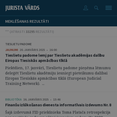
MEKLĒŠANAS REZULTĀTI
"" (
ATRASTI
33295
REZULTĀTI
)
TIESLIETU PADOME
JAUNUMI
20. JANVĀRIS 2025 • 16:00
Tieslietu padome lemj par Tieslietu akadēmijas dalību
Eiropas Tiesiskās apmācības tīklā
Piektdien, 17. janvārī, Tieslietu padome pieņēma lēmumu
deleģēt Tieslietu akadēmiju iesniegt pieteikumu dalībai
Eiropas Tiesiskās apmācības tīklā (European Judicial
Training Network). ...
BIBLIOTĒKA
16. JANVĀRIS 2025 • 13:46
Finanšu izlūkošanas dienesta informatīvais izdevums Nr. 8
Šajā izdevumā FID priekšnieka Toma Platača retrospekcija