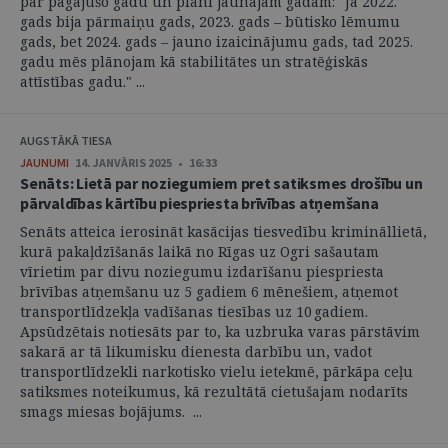
par pagājušo gadu un plāni jaunajam gadam: "Ja 2022.
gads bija pārmaiņu gads, 2023. gads – būtisko lēmumu
gads, bet 2024. gads – jauno izaicinājumu gads, tad 2025.
gadu mēs plānojam kā stabilitātes un stratēģiskās
attīstības gadu." ...
AUGSTĀKĀ TIESA
JAUNUMI
14. JANVĀRIS 2025 • 16:33
Senāts: Lietā par noziegumiem pret satiksmes drošību un
pārvaldības kārtību piespriesta brīvības atņemšana
Senāts atteica ierosināt kasācijas tiesvedību krimināllietā,
kurā pakaļdzīšanās laikā no Rīgas uz Ogri sašautam
vīrietim par divu noziegumu izdarīšanu piespriesta
brīvības atņemšanu uz 5 gadiem 6 mēnešiem, atņemot
transportlīdzekļa vadīšanas tiesības uz 10 gadiem.
Apsūdzētais notiesāts par to, ka uzbruka varas pārstāvim
sakarā ar tā likumisku dienesta darbību un, vadot
transportlīdzekli narkotisko vielu ietekmē, pārkāpa ceļu
satiksmes noteikumus, kā rezultātā cietušajam nodarīts
smags miesas bojājums. ...