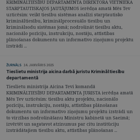
KRIMINĀLTIESĪBU DEPARTAMENTA DIREKTORA VIETNIEKA
STARPTAUTISKAJOS JAUTĀJUMOS ierēdņa amatā Mēs Tev
uzticēsim: veikt tiesību sistēmas analīzi starptautisko
krimināltiesību, kriminālprocesuālo tiesību un
kriminālsodu sistēmas jomā; nodrošināt tiesību aktu,
nacionālo pozīciju, instrukciju, nostāju, attīstības
plānošanas dokumentu un informatīvo ziņojumu projektu
izstrādi ...
ŽURNĀLS
14. JANVĀRIS 2025
Tieslietu ministrija aicina darbā juristu Krimināltiesību
departamentā
Tieslietu ministrija Aicina Tevi komandā
KRIMINĀLTIESĪBU DEPARTAMENTA JURISTA ierēdņa amatā
Mēs Tev uzticēsim: tiesību aktu projektu, nacionālo
pozīciju, instrukciju, nostāju, attīstības plānošanas
dokumentu un informatīvo ziņojumu projektu izstrādi un
to virzības nodrošināšanu Ministru kabinetā un Saeimā;
izvērtēt un sagatavot atzinumus par citu institūciju
izstrādātajiem tiesību aktu, attīstības plānošanas ...