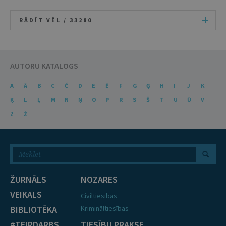
RĀDĪT VĒL /
33280
AUTORU KATALOGS
A
Ā
B
C
Č
D
E
Ē
F
G
Ģ
H
I
J
K
Ķ
L
Ļ
M
N
Ņ
O
P
R
S
Š
T
U
Ū
V
Z
Ž
ŽURNĀLS
NOZARES
VEIKALS
Civiltiesības
BIBLIOTĒKA
Krimināltiesības
#TEIRDARBS
TIESĪBU PRAKSE