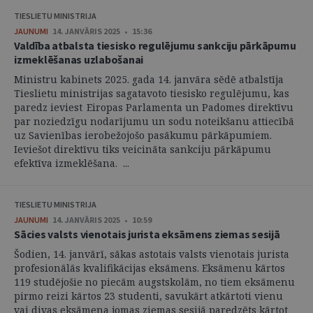
TIESLIETU MINISTRIJA
JAUNUMI
14. JANVĀRIS 2025 • 15:36
Valdība atbalsta tiesisko regulējumu sankciju pārkāpumu
izmeklēšanas uzlabošanai
Ministru kabinets 2025. gada 14. janvāra sēdē atbalstīja
Tieslietu ministrijas sagatavoto tiesisko regulējumu, kas
paredz ieviest Eiropas Parlamenta un Padomes direktīvu
par noziedzīgu nodarījumu un sodu noteikšanu attiecībā
uz Savienības ierobežojošo pasākumu pārkāpumiem.
Ieviešot direktīvu tiks veicināta sankciju pārkāpumu
efektīva izmeklēšana. ...
TIESLIETU MINISTRIJA
JAUNUMI
14. JANVĀRIS 2025 • 10:59
Sācies valsts vienotais jurista eksāmens ziemas sesijā
Šodien, 14. janvārī, sākas astotais valsts vienotais jurista
profesionālās kvalifikācijas eksāmens. Eksāmenu kārtos
119 studējošie no piecām augstskolām, no tiem eksāmenu
pirmo reizi kārtos 23 studenti, savukārt atkārtoti vienu
vai divas eksāmena jomas ziemas sesijā paredzēts kārtot