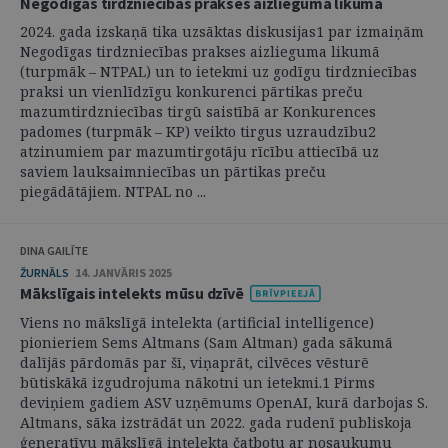
Negodīgas tirdzniecības prakses aizlieguma likumā
2024. gada izskaņā tika uzsāktas diskusijas1 par izmaiņām
Negodīgas tirdzniecības prakses aizlieguma likumā
(turpmāk – NTPAL) un to ietekmi uz godīgu tirdzniecības
praksi un vienlīdzīgu konkurenci pārtikas preču
mazumtirdzniecības tirgū saistībā ar Konkurences
padomes (turpmāk – KP) veikto tirgus uzraudzību2
atzinumiem par mazumtirgotāju rīcību attiecībā uz
saviem lauksaimniecības un pārtikas preču
piegādātājiem. NTPAL no ...
DINA GAILĪTE
ŽURNĀLS
14. JANVĀRIS 2025
Mākslīgais intelekts mūsu dzīvē
Viens no mākslīgā intelekta (artificial intelligence)
pionieriem Sems Altmans (Sam Altman) gada sākumā
dalījās pārdomās par šī, viņaprāt, cilvēces vēsturē
būtiskākā izgudrojuma nākotni un ietekmi.1 Pirms
deviņiem gadiem ASV uzņēmums OpenAI, kurā darbojas S.
Altmans, sāka izstrādāt un 2022. gada rudenī publiskoja
ģeneratīvu mākslīgā intelekta čatbotu ar nosaukumu