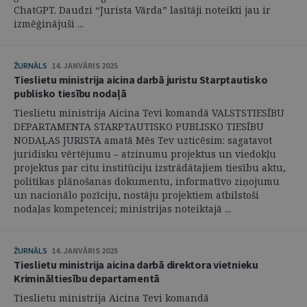
ChatGPT. Daudzi “Jurista Vārda” lasītāji noteikti jau ir
izmēģinājuši ...
ŽURNĀLS
14. JANVĀRIS 2025
Tieslietu ministrija aicina darbā juristu Starptautisko
publisko tiesību nodaļā
Tieslietu ministrija Aicina Tevi komandā VALSTSTIESĪBU
DEPARTAMENTA STARPTAUTISKO PUBLISKO TIESĪBU
NODAĻAS JURISTA amatā Mēs Tev uzticēsim: sagatavot
juridisku vērtējumu – atzinumu projektus un viedokļu
projektus par citu institūciju izstrādātajiem tiesību aktu,
politikas plānošanas dokumentu, informatīvo ziņojumu
un nacionālo pozīciju, nostāju projektiem atbilstoši
nodaļas kompetencei; ministrijas noteiktajā ...
ŽURNĀLS
14. JANVĀRIS 2025
Tieslietu ministrija aicina darbā direktora vietnieku
Krimināltiesību departamentā
Tieslietu ministrija Aicina Tevi komandā