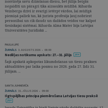
nosvinēja savu dzimšanas dienu, bet jūlija beigās
negaidīti un pāragri tika aizsaukts mūžībā. Riharda
Veinberga dzīvi ir svarīgi ietērpt vārdos, lai mūžīgā
piemiņā paliek tas, kā jurista profesija ļauj nobriest
personībai un cik daudz un dažādos veidos var kalpot
tiesiskajai sistēmai. Riharda Alma Mater bija Latvijas
Universitātes Juridiskā ...
PAULA LIPE
ŽURNĀLS
3. AUGUSTS 2026 • 08:00
Nedēļas notikumu apskats: 27.–31. jūlijs
Šajā apskatā apkopotas likumdošanas un tiesu prakses
aktualitātes par laika posmu no 2026. gada 27. līdz 31.
jūlijam. ...
SANTA JUHNEVIČA
ŽURNĀLS
31. JŪLIJS 2026 • 09:00
Ilgtspējības principa piemērošana Latvijas tiesu praksē
Ievads Ilgtspējība ir bieži lietots vārds dažādās nozarēs. 17