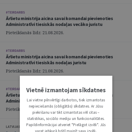
#TEIRDARBS
Ārlietu ministrija aicina savai komandai pievienoties
Administratīvi tiesiskās nodaļas vecāko juristu
Pieteikšanās līdz: 21.08.2026.
#TEIRDARBS
Ārlietu ministrija aicina savai komandai pievienoties
Administratīvi tiesiskās nodaļas juristu
Pieteikšanās līdz: 21.08.2026.
Vietnē izmantojam sīkdatnes
#TEIRDARBS
Ārlietu ministrija aicina savai komandai pievienoties
Lai vietne pilnvērtīgi darbotos, tiek izmantotas
Administratīvi tiesiskās nodaļas juristu
nepieciešamās (obligātās) sīkdatnes. Ar Jūsu
Pieteikšanās līdz: 21.08.2026.
piekrišanu var tikt izmantotas vēl citas –
statistikas, sociālo mediju un funkcionalitātes.
Papildinformācijai atveriet "Pielāgot izvēli". Jūs
LATVIJAS ZVĒRINĀTU ADVOKĀTU PADOME
varat jebkurā brīdī mainīt savu izvēli,