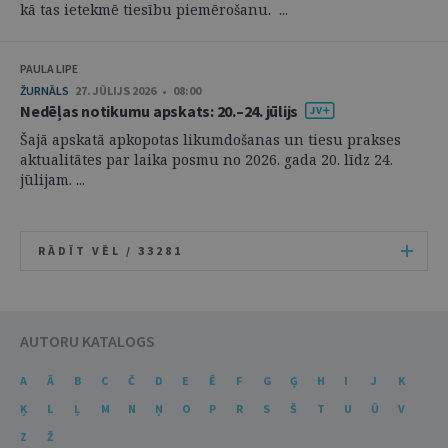
kā tas ietekmē tiesību piemērošanu. ...
PAULA LIPE
ŽURNĀLS
27. JŪLIJS 2026 • 08:00
Nedēļas notikumu apskats: 20.–24. jūlijs
Šajā apskatā apkopotas likumdošanas un tiesu prakses
aktualitātes par laika posmu no 2026. gada 20. līdz 24.
jūlijam. ...
RĀDĪT VĒL /
33281
AUTORU KATALOGS
A
Ā
B
C
Č
D
E
Ē
F
G
Ģ
H
I
J
K
Ķ
L
Ļ
M
N
Ņ
O
P
R
S
Š
T
U
Ū
V
Z
Ž