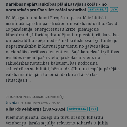
Darbības nepārtrauktības plāni Latvijas skolās – no
normatīvās prasības līdz reālai noturībai
Pēdējo gadu notikumi Eiropā un pasaulē ir būtiski
mainījuši izpratni par drošību un valsts noturību. Covid-
19 pandēmija, energoresursu krīze, pieaugošie
kiberdraudi, hibrīdapdraudējumi ir pierādījuši, ka valsts
un pašvaldību spēja nodrošināt kritiski svarīgu funkciju
nepārtrauktību ir kļuvusi par vienu no galvenajiem
nacionālās drošības elementiem. Šajā kontekstā izglītības
iestādes ieņem īpašu vietu, jo skolas ir viens no
sabiedrības noturības balstiem, kas nodrošina
sabiedrības stabilitāti, bērnu drošību un iespēju pārējām
valsts institūcijām turpināt darbu arī ārkārtas
situācijās.1 ...
RIHARDA VEINBERGA DRAUGI UN KOLĒĢI
ŽURNĀLS
3. AUGUSTS 2026 • 15:00
Rihards Veinbergs (1987–2026)
Pieminot juristu, kolēģi un tuvu draugu Rihardu
Veinbergu, jāraksta jūlija rekviēms. Rihards 9. jūlijā