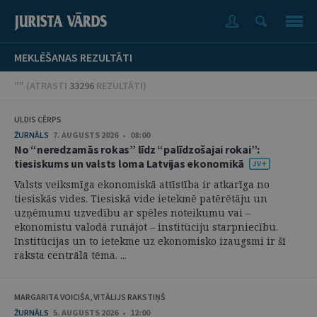
MEKLĒŠANAS REZULTĀTI
"" (
ATRASTI
33296
REZULTĀTI
)
ULDIS CĒRPS
ŽURNĀLS
7. AUGUSTS 2026 • 08:00
No “neredzamās rokas” līdz “palīdzošajai rokai”:
tiesiskums un valsts loma Latvijas ekonomikā
Valsts veiksmīga ekonomiskā attīstība ir atkarīga no
tiesiskās vides. Tiesiskā vide ietekmē patērētāju un
uzņēmumu uzvedību ar spēles noteikumu vai –
ekonomistu valodā runājot – institūciju starpniecību.
Institūcijas un to ietekme uz ekonomisko izaugsmi ir šī
raksta centrālā tēma. ...
MARGARITA VOICIŠA, VITĀLIJS RAKSTIŅŠ
ŽURNĀLS
5. AUGUSTS 2026 • 12:00