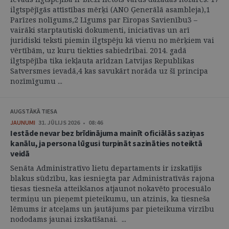
ilgtspējīgās attīstības mērķi (ANO Ģenerālā asambleja),1
Parīzes nolīgums,2 Līgums par Eiropas Savienību3 –
vairāki starptautiski dokumenti, iniciatīvas un arī
juridiski teksti piemin ilgtspēju kā vienu no mērķiem vai
vērtībām, uz kuru tiekties sabiedrībai. 2014. gadā
ilgtspējība tika iekļauta arīdzan Latvijas Republikas
Satversmes ievadā,4 kas savukārt norāda uz šī principa
nozīmīgumu ...
AUGSTĀKĀ TIESA
JAUNUMI
31. JŪLIJS 2026 • 08:46
Iestāde nevar bez brīdinājuma mainīt oficiālās saziņas
kanālu, ja persona lūgusi turpināt sazināties noteiktā
veidā
Senāta Administratīvo lietu departaments ir izskatījis
blakus sūdzību, kas iesniegta par Administratīvās rajona
tiesas tiesneša atteikšanos atjaunot nokavēto procesuālo
termiņu un pieņemt pieteikumu, un atzinis, ka tiesneša
lēmums ir atceļams un jautājums par pieteikuma virzību
nododams jaunai izskatīšanai. ...