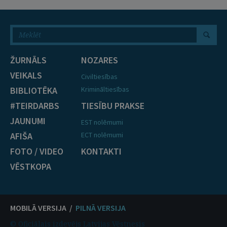
ŽURNĀLS
NOZARES
VEIKALS
Civiltiesības
BIBLIOTĒKA
Krimināltiesības
#TEIRDARBS
TIESĪBU PRAKSE
JAUNUMI
EST nolēmumi
AFIŠA
ECT nolēmumi
FOTO / VIDEO
KONTAKTI
VĒSTKOPA
MOBILĀ VERSIJA /
PILNĀ VERSIJA
© Oficiālais izdevējs Latvijas Vēstnesis