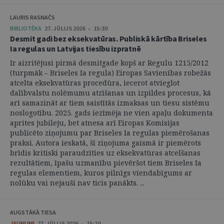
LAURIS RASNAČS
BIBLIOTĒKA
27. JŪLIJS 2026 • 15:30
Desmit gadi bez eksekvatūras. Publiskā kārtība Briseles
Ia regulas un Latvijas tiesību izpratnē
Ir aizritējusi pirmā desmitgade kopš ar Regulu 1215/2012
(turpmāk – Briseles Ia regula) Eiropas Savienības robežās
atcelta eksekvatūras procedūra, iecerot atvieglot
dalībvalstu nolēmumu atzīšanas un izpildes procesus, kā
arī samazināt ar tiem saistītās izmaksas un tiesu sistēmu
noslogotību. 2025. gads iezīmēja ne vien apaļu dokumenta
aprites jubileju, bet atnesa arī Eiropas Komisijas
publicēto ziņojumu par Briseles Ia regulas piemērošanas
praksi. Autora ieskatā, šī ziņojuma gaismā ir piemērots
brīdis kritiski paraudzīties uz eksekvatūras atcelšanas
rezultātiem, īpašu uzmanību pievēršot tiem Briseles Ia
regulas elementiem, kuros pilnīgs viendabīgums ar
nolūku vai nejauši nav ticis panākts. ...
AUGSTĀKĀ TIESA
JAUNUMI
27. JŪLIJS 2026 • 15:10