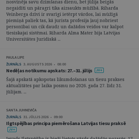
nosvinēja savu dzimšanas dienu, bet jūlija beigās
negaidīti un pāragri tika aizsaukts mūžībā. Riharda
Veinberga dzīvi ir svarīgi ietērpt vārdos, lai mūžīgā
piemiņā paliek tas, kā jurista profesija ļauj nobriest
personībai un cik daudz un dažādos veidos var kalpot
tiesiskajai sistēmai. Riharda Alma Mater bija Latvijas
Universitātes Juridiskā ...
PAULA LIPE
ŽURNĀLS
3. AUGUSTS 2026 • 08:00
Nedēļas notikumu apskats: 27.–31. jūlijs
Šajā apskatā apkopotas likumdošanas un tiesu prakses
aktualitātes par laika posmu no 2026. gada 27. līdz 31.
jūlijam. ...
SANTA JUHNEVIČA
ŽURNĀLS
31. JŪLIJS 2026 • 09:00
Ilgtspējības principa piemērošana Latvijas tiesu praksē
Ievads Ilgtspējība ir bieži lietots vārds dažādās nozarēs. 17