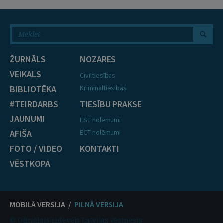
ŽURNĀLS
NOZARES
VEIKALS
Civiltiesības
BIBLIOTĒKA
Krimināltiesības
#TEIRDARBS
TIESĪBU PRAKSE
JAUNUMI
EST nolēmumi
AFIŠA
ECT nolēmumi
FOTO / VIDEO
KONTAKTI
VĒSTKOPA
MOBILĀ VERSIJA /
PILNĀ VERSIJA
© Oficiālais izdevējs Latvijas Vēstnesis