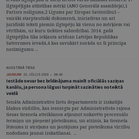
ilgtspējīgās attīstības mērķi (ANO Ģenerālā asambleja),1
Parīzes nolīgums,2 Līgums par Eiropas Savienību3 –
vairāki starptautiski dokumenti, iniciatīvas un arī
juridiski teksti piemin ilgtspēju kā vienu no mērķiem vai
vērtībām, uz kuru tiekties sabiedrībai. 2014. gadā
ilgtspējība tika iekļauta arīdzan Latvijas Republikas
Satversmes ievadā,4 kas savukārt norāda uz šī principa
nozīmīgumu ...
AUGSTĀKĀ TIESA
JAUNUMI
31. JŪLIJS 2026 • 08:46
Iestāde nevar bez brīdinājuma mainīt oficiālās saziņas
kanālu, ja persona lūgusi turpināt sazināties noteiktā
veidā
Senāta Administratīvo lietu departaments ir izskatījis
blakus sūdzību, kas iesniegta par Administratīvās rajona
tiesas tiesneša atteikšanos atjaunot nokavēto procesuālo
termiņu un pieņemt pieteikumu, un atzinis, ka tiesneša
lēmums ir atceļams un jautājums par pieteikuma virzību
nododams jaunai izskatīšanai. ...