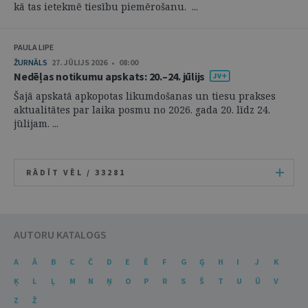
kā tas ietekmē tiesību piemērošanu. ...
PAULA LIPE
ŽURNĀLS
27. JŪLIJS 2026 • 08:00
Nedēļas notikumu apskats: 20.–24. jūlijs
Šajā apskatā apkopotas likumdošanas un tiesu prakses
aktualitātes par laika posmu no 2026. gada 20. līdz 24.
jūlijam. ...
RĀDĪT VĒL /
33281
AUTORU KATALOGS
A
Ā
B
C
Č
D
E
Ē
F
G
Ģ
H
I
J
K
Ķ
L
Ļ
M
N
Ņ
O
P
R
S
Š
T
U
Ū
V
Z
Ž