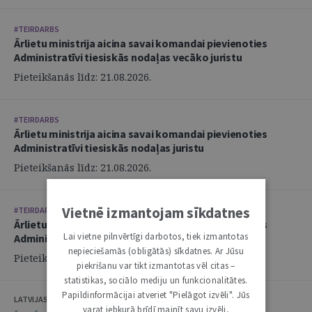
#TEIRDARBS
Ārlietu ministrija aicina savai komandai pievienoties
Administratīvi tiesiskās nodaļas vecāko juristu
Pieteikšanās līdz: 21.08.2026.
#TEIRDARBS
Ārlietu ministrija aicina savai komandai pievienoties
Administratīvi tiesiskās nodaļas juristu
Pieteikšanās līdz: 21.08.2026.
Vietnē izmantojam sīkdatnes
#TEIRDARBS
Ārlietu ministrija aicina savai komandai pievienoties
Lai vietne pilnvērtīgi darbotos, tiek izmantotas
Administratīvi tiesiskās nodaļas juristu
nepieciešamās (obligātās) sīkdatnes. Ar Jūsu
Pieteikšanās līdz: 21.08.2026.
piekrišanu var tikt izmantotas vēl citas –
statistikas, sociālo mediju un funkcionalitātes.
Papildinformācijai atveriet "Pielāgot izvēli". Jūs
LATVIJAS ZVĒRINĀTU ADVOKĀTU PADOME
varat jebkurā brīdī mainīt savu izvēli,