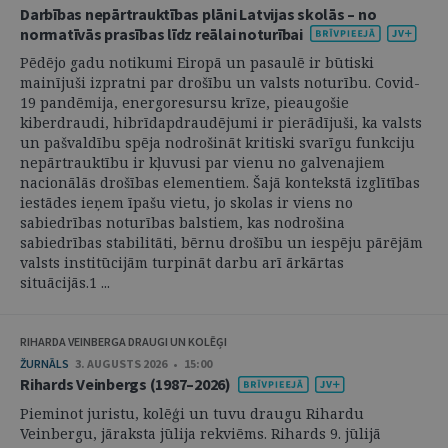
Darbības nepārtrauktības plāni Latvijas skolās – no
normatīvās prasības līdz reālai noturībai
Pēdējo gadu notikumi Eiropā un pasaulē ir būtiski
mainījuši izpratni par drošību un valsts noturību. Covid-
19 pandēmija, energoresursu krīze, pieaugošie
kiberdraudi, hibrīdapdraudējumi ir pierādījuši, ka valsts
un pašvaldību spēja nodrošināt kritiski svarīgu funkciju
nepārtrauktību ir kļuvusi par vienu no galvenajiem
nacionālās drošības elementiem. Šajā kontekstā izglītības
iestādes ieņem īpašu vietu, jo skolas ir viens no
sabiedrības noturības balstiem, kas nodrošina
sabiedrības stabilitāti, bērnu drošību un iespēju pārējām
valsts institūcijām turpināt darbu arī ārkārtas
situācijās.1 ...
RIHARDA VEINBERGA DRAUGI UN KOLĒĢI
ŽURNĀLS
3. AUGUSTS 2026 • 15:00
Rihards Veinbergs (1987–2026)
Pieminot juristu, kolēģi un tuvu draugu Rihardu
Veinbergu, jāraksta jūlija rekviēms. Rihards 9. jūlijā