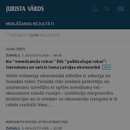
MEKLĒŠANAS REZULTĀTI
"" (
ATRASTI
33296
REZULTĀTI
)
ULDIS CĒRPS
ŽURNĀLS
7. AUGUSTS 2026 • 08:00
No “neredzamās rokas” līdz “palīdzošajai rokai”:
tiesiskums un valsts loma Latvijas ekonomikā
Valsts veiksmīga ekonomiskā attīstība ir atkarīga no
tiesiskās vides. Tiesiskā vide ietekmē patērētāju un
uzņēmumu uzvedību ar spēles noteikumu vai –
ekonomistu valodā runājot – institūciju starpniecību.
Institūcijas un to ietekme uz ekonomisko izaugsmi ir šī
raksta centrālā tēma. ...
MARGARITA VOICIŠA, VITĀLIJS RAKSTIŅŠ
ŽURNĀLS
5. AUGUSTS 2026 • 12:00