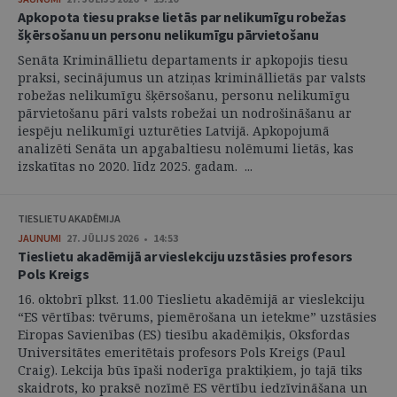
Apkopota tiesu prakse lietās par nelikumīgu robežas
šķērsošanu un personu nelikumīgu pārvietošanu
Senāta Krimināllietu departaments ir apkopojis tiesu
praksi, secinājumus un atziņas krimināllietās par valsts
robežas nelikumīgu šķērsošanu, personu nelikumīgu
pārvietošanu pāri valsts robežai un nodrošināšanu ar
iespēju nelikumīgi uzturēties Latvijā. Apkopojumā
analizēti Senāta un apgabaltiesu nolēmumi lietās, kas
izskatītas no 2020. līdz 2025. gadam. ...
TIESLIETU AKADĒMIJA
JAUNUMI
27. JŪLIJS 2026 • 14:53
Tieslietu akadēmijā ar vieslekciju uzstāsies profesors
Pols Kreigs
16. oktobrī plkst. 11.00 Tieslietu akadēmijā ar vieslekciju
“ES vērtības: tvērums, piemērošana un ietekme” uzstāsies
Eiropas Savienības (ES) tiesību akadēmiķis, Oksfordas
Universitātes emeritētais profesors Pols Kreigs (Paul
Craig). Lekcija būs īpaši noderīga praktiķiem, jo tajā tiks
skaidrots, ko praksē nozīmē ES vērtību iedzīvināšana un