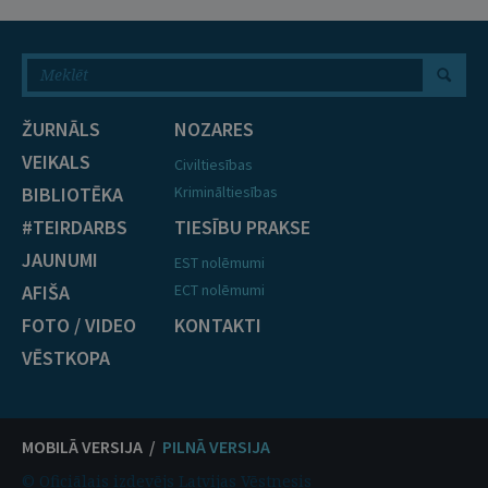
ŽURNĀLS
NOZARES
VEIKALS
Civiltiesības
BIBLIOTĒKA
Krimināltiesības
#TEIRDARBS
TIESĪBU PRAKSE
JAUNUMI
EST nolēmumi
AFIŠA
ECT nolēmumi
FOTO / VIDEO
KONTAKTI
VĒSTKOPA
MOBILĀ VERSIJA /
PILNĀ VERSIJA
© Oficiālais izdevējs Latvijas Vēstnesis