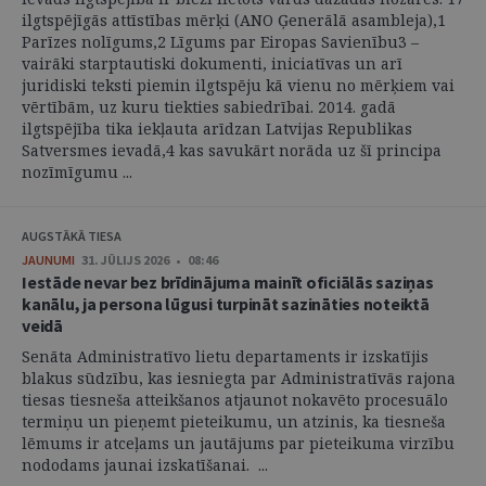
ilgtspējīgās attīstības mērķi (ANO Ģenerālā asambleja),1
Parīzes nolīgums,2 Līgums par Eiropas Savienību3 –
vairāki starptautiski dokumenti, iniciatīvas un arī
juridiski teksti piemin ilgtspēju kā vienu no mērķiem vai
vērtībām, uz kuru tiekties sabiedrībai. 2014. gadā
ilgtspējība tika iekļauta arīdzan Latvijas Republikas
Satversmes ievadā,4 kas savukārt norāda uz šī principa
nozīmīgumu ...
AUGSTĀKĀ TIESA
JAUNUMI
31. JŪLIJS 2026 • 08:46
Iestāde nevar bez brīdinājuma mainīt oficiālās saziņas
kanālu, ja persona lūgusi turpināt sazināties noteiktā
veidā
Senāta Administratīvo lietu departaments ir izskatījis
blakus sūdzību, kas iesniegta par Administratīvās rajona
tiesas tiesneša atteikšanos atjaunot nokavēto procesuālo
termiņu un pieņemt pieteikumu, un atzinis, ka tiesneša
lēmums ir atceļams un jautājums par pieteikuma virzību
nododams jaunai izskatīšanai. ...