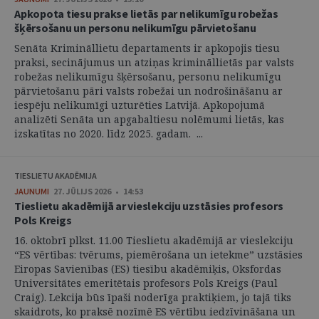
Apkopota tiesu prakse lietās par nelikumīgu robežas
šķērsošanu un personu nelikumīgu pārvietošanu
Senāta Krimināllietu departaments ir apkopojis tiesu
praksi, secinājumus un atziņas krimināllietās par valsts
robežas nelikumīgu šķērsošanu, personu nelikumīgu
pārvietošanu pāri valsts robežai un nodrošināšanu ar
iespēju nelikumīgi uzturēties Latvijā. Apkopojumā
analizēti Senāta un apgabaltiesu nolēmumi lietās, kas
izskatītas no 2020. līdz 2025. gadam. ...
TIESLIETU AKADĒMIJA
JAUNUMI
27. JŪLIJS 2026 • 14:53
Tieslietu akadēmijā ar vieslekciju uzstāsies profesors
Pols Kreigs
16. oktobrī plkst. 11.00 Tieslietu akadēmijā ar vieslekciju
“ES vērtības: tvērums, piemērošana un ietekme” uzstāsies
Eiropas Savienības (ES) tiesību akadēmiķis, Oksfordas
Universitātes emeritētais profesors Pols Kreigs (Paul
Craig). Lekcija būs īpaši noderīga praktiķiem, jo tajā tiks
skaidrots, ko praksē nozīmē ES vērtību iedzīvināšana un