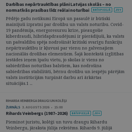
Darbības nepārtrauktības plāni Latvijas skolās – no
normatīvās prasības līdz reālai noturībai
Pēdējo gadu notikumi Eiropā un pasaulē ir būtiski
mainījuši izpratni par drošību un valsts noturību. Covid-
19 pandēmija, energoresursu krīze, pieaugošie
kiberdraudi, hibrīdapdraudējumi ir pierādījuši, ka valsts
un pašvaldību spēja nodrošināt kritiski svarīgu funkciju
nepārtrauktību ir kļuvusi par vienu no galvenajiem
nacionālās drošības elementiem. Šajā kontekstā izglītības
iestādes ieņem īpašu vietu, jo skolas ir viens no
sabiedrības noturības balstiem, kas nodrošina
sabiedrības stabilitāti, bērnu drošību un iespēju pārējām
valsts institūcijām turpināt darbu arī ārkārtas
situācijās.1 ...
RIHARDA VEINBERGA DRAUGI UN KOLĒĢI
ŽURNĀLS
3. AUGUSTS 2026 • 15:00
Rihards Veinbergs (1987–2026)
Pieminot juristu, kolēģi un tuvu draugu Rihardu
Veinbergu, jāraksta jūlija rekviēms. Rihards 9. jūlijā