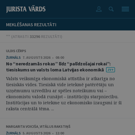
MEKLĒŠANAS REZULTĀTI
"" (
ATRASTI
33296
REZULTĀTI
)
ULDIS CĒRPS
ŽURNĀLS
7. AUGUSTS 2026 • 08:00
No “neredzamās rokas” līdz “palīdzošajai rokai”:
tiesiskums un valsts loma Latvijas ekonomikā
Valsts veiksmīga ekonomiskā attīstība ir atkarīga no
tiesiskās vides. Tiesiskā vide ietekmē patērētāju un
uzņēmumu uzvedību ar spēles noteikumu vai –
ekonomistu valodā runājot – institūciju starpniecību.
Institūcijas un to ietekme uz ekonomisko izaugsmi ir šī
raksta centrālā tēma. ...
MARGARITA VOICIŠA, VITĀLIJS RAKSTIŅŠ
ŽURNĀLS
5. AUGUSTS 2026 • 12:00