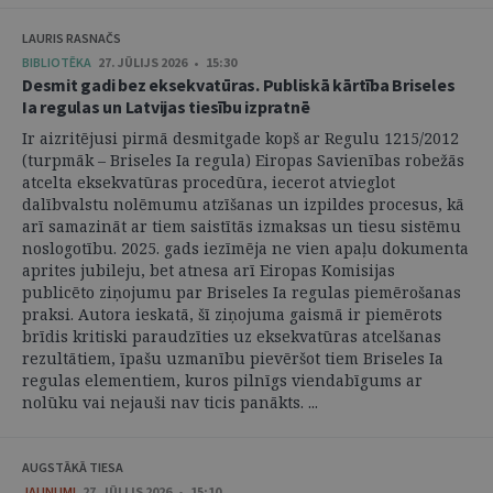
LAURIS RASNAČS
BIBLIOTĒKA
27. JŪLIJS 2026 • 15:30
Desmit gadi bez eksekvatūras. Publiskā kārtība Briseles
Ia regulas un Latvijas tiesību izpratnē
Ir aizritējusi pirmā desmitgade kopš ar Regulu 1215/2012
(turpmāk – Briseles Ia regula) Eiropas Savienības robežās
atcelta eksekvatūras procedūra, iecerot atvieglot
dalībvalstu nolēmumu atzīšanas un izpildes procesus, kā
arī samazināt ar tiem saistītās izmaksas un tiesu sistēmu
noslogotību. 2025. gads iezīmēja ne vien apaļu dokumenta
aprites jubileju, bet atnesa arī Eiropas Komisijas
publicēto ziņojumu par Briseles Ia regulas piemērošanas
praksi. Autora ieskatā, šī ziņojuma gaismā ir piemērots
brīdis kritiski paraudzīties uz eksekvatūras atcelšanas
rezultātiem, īpašu uzmanību pievēršot tiem Briseles Ia
regulas elementiem, kuros pilnīgs viendabīgums ar
nolūku vai nejauši nav ticis panākts. ...
AUGSTĀKĀ TIESA
JAUNUMI
27. JŪLIJS 2026 • 15:10