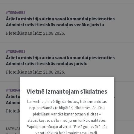
#TEIRDARBS
Ārlietu ministrija aicina savai komandai pievienoties
Administratīvi tiesiskās nodaļas vecāko juristu
Pieteikšanās līdz: 21.08.2026.
#TEIRDARBS
Ārlietu ministrija aicina savai komandai pievienoties
Administratīvi tiesiskās nodaļas juristu
Pieteikšanās līdz: 21.08.2026.
Vietnē izmantojam sīkdatnes
#TEIRDARBS
Ārlietu ministrija aicina savai komandai pievienoties
Lai vietne pilnvērtīgi darbotos, tiek izmantotas
Administratīvi tiesiskās nodaļas juristu
nepieciešamās (obligātās) sīkdatnes. Ar Jūsu
Pieteikšanās līdz: 21.08.2026.
piekrišanu var tikt izmantotas vēl citas –
statistikas, sociālo mediju un funkcionalitātes.
Papildinformācijai atveriet "Pielāgot izvēli". Jūs
LATVIJAS ZVĒRINĀTU ADVOKĀTU PADOME
varat jebkurā brīdī mainīt savu izvēli,