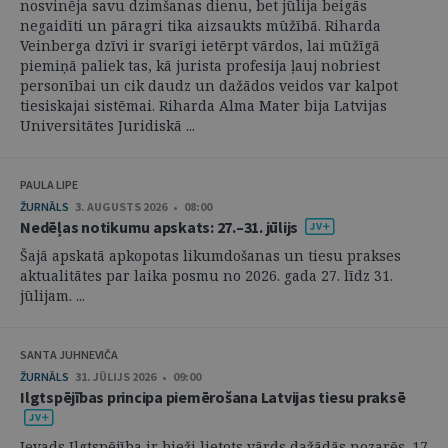
nosvinēja savu dzimšanas dienu, bet jūlija beigās
negaidīti un pāragri tika aizsaukts mūžībā. Riharda
Veinberga dzīvi ir svarīgi ietērpt vārdos, lai mūžīgā
piemiņā paliek tas, kā jurista profesija ļauj nobriest
personībai un cik daudz un dažādos veidos var kalpot
tiesiskajai sistēmai. Riharda Alma Mater bija Latvijas
Universitātes Juridiskā ...
PAULA LIPE
ŽURNĀLS
3. AUGUSTS 2026 • 08:00
Nedēļas notikumu apskats: 27.–31. jūlijs
Šajā apskatā apkopotas likumdošanas un tiesu prakses
aktualitātes par laika posmu no 2026. gada 27. līdz 31.
jūlijam. ...
SANTA JUHNEVIČA
ŽURNĀLS
31. JŪLIJS 2026 • 09:00
Ilgtspējības principa piemērošana Latvijas tiesu praksē
Ievads Ilgtspējība ir bieži lietots vārds dažādās nozarēs. 17