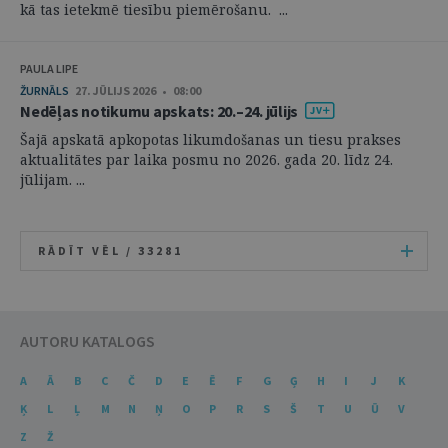
kā tas ietekmē tiesību piemērošanu. ...
PAULA LIPE
ŽURNĀLS
27. JŪLIJS 2026 • 08:00
Nedēļas notikumu apskats: 20.–24. jūlijs
Šajā apskatā apkopotas likumdošanas un tiesu prakses
aktualitātes par laika posmu no 2026. gada 20. līdz 24.
jūlijam. ...
RĀDĪT VĒL /
33281
AUTORU KATALOGS
A
Ā
B
C
Č
D
E
Ē
F
G
Ģ
H
I
J
K
Ķ
L
Ļ
M
N
Ņ
O
P
R
S
Š
T
U
Ū
V
Z
Ž