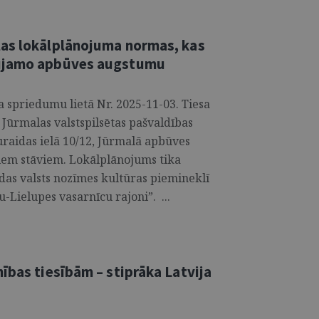
las lokālplānojuma normas, kas
aujamo apbūves augstumu
 spriedumu lietā Nr. 2025-11-03. Tiesa
 Jūrmalas valstspilsētas pašvaldības
Turaidas ielā 10/12, Jūrmalā apbūves
iem stāviem. Lokālplānojums tika
das valsts nozīmes kultūras piemineklī
Lielupes vasarnīcu rajoni”. ...
ības tiesībām – stiprāka Latvija