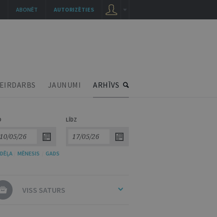
ABONĒT
AUTORIZĒTIES
EIRDARBS
JAUNUMI
ARHĪVS
O
LĪDZ
DĒĻA
/
MĒNESIS
/
GADS
VISS SATURS