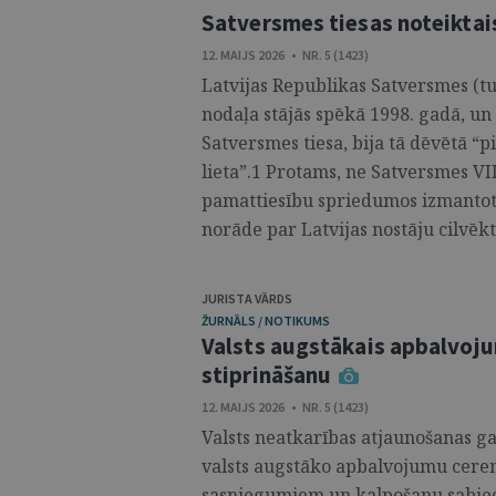
Satversmes tiesas noteiktai
12. MAIJS 2026 • NR. 5 (1423)
Latvijas Republikas Satversmes (t
nodaļa stājās spēkā 1998. gadā, un 
Satversmes tiesa, bija tā dēvētā “
lieta”.1 Protams, ne Satversmes VII
pamattiesību spriedumos izmantot
norāde par Latvijas nostāju cilvēkt
JURISTA VĀRDS
ŽURNĀLS / NOTIKUMS
Valsts augstākais apbalvojum
stiprināšanu
12. MAIJS 2026 • NR. 5 (1423)
Valsts neatkarības atjaunošanas gad
valsts augstāko apbalvojumu cerem
sasniegumiem un kalpošanu sabiedr