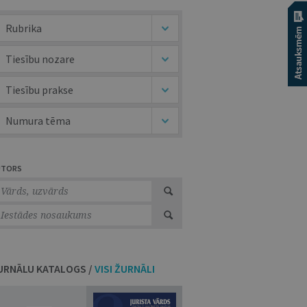
Rubrika
Tiesību nozare
Tiesību prakse
Numura tēma
UTORS
URNĀLU KATALOGS /
VISI ŽURNĀLI