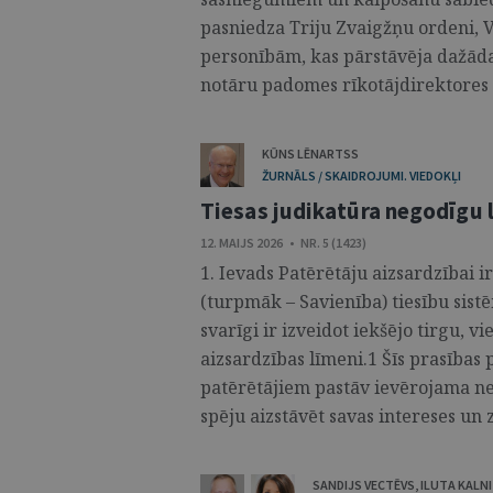
pasniedza Triju Zvaigžņu ordeni, V
personībām, kas pārstāvēja dažādas
notāru padomes rīkotājdirektores vi
KŪNS LĒNARTSS
ŽURNĀLS / SKAIDROJUMI. VIEDOKĻI
Tiesas judikatūra negodīgu
12. MAIJS 2026 • NR. 5 (1423)
1. Ievads Patērētāju aizsardzībai 
(turpmāk – Savienība) tiesību sistē
svarīgi ir izveidot iekšējo tirgu, 
aizsardzības līmeni.1 Šīs prasības 
patērētājiem pastāv ievērojama nel
spēju aizstāvēt savas intereses un z
SANDIJS VECTĒVS
,
ILUTA KALN