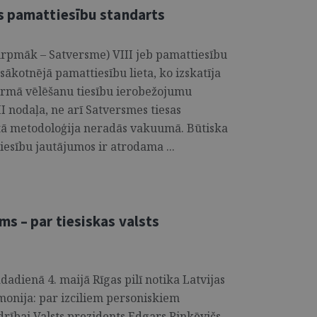
s pamattiesību standarts
urpmāk – Satversme) VIII jeb pamattiesību
sākotnējā pamattiesību lieta, ko izskatīja
pirmā vēlēšanu tiesību ierobežojumu
I nodaļa, ne arī Satversmes tiesas
ā metodoloģija neradās va­kuumā. Būtiska
iesību jautājumos ir atrodama ...
s – par tiesiskas valsts
adienā 4. maijā Rīgas pilī notika Latvijas
onija: par izciliem personiskiem
ībai Valsts prezidents Edgars Rinkēvičs