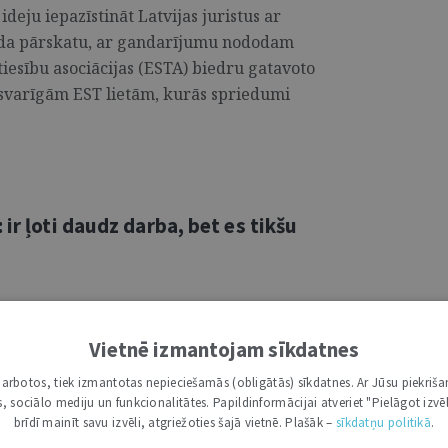
deju iepazīstināt Latvijas juristus ar
gada pārskatu, ar gandarījumu nododam
tiesību asociācijas (ESTA) biedru gatavoto
varīgām EST lietām, kurās spriedumi
ir ļoti daudz darba, bet es tikšu
pilnvaru termiņu tiesībsarga amatā, savu
 prezidentam būtu sniedzis Juris Jansons.
Vietnē izmantojam sīkdatnes
kopš 2025. gada 18. septembra šie
i darbotos, tiek izmantotas nepieciešamās (obligātās) sīkdatnes. Ar Jūsu piekriša
ovai. Tādēļ šopavasar ziņojums par
kas, sociālo mediju un funkcionalitātes. Papildinformācijai atveriet "Pielāgot izvēl
ā gadā nu jau ir viņas pārziņā.
brīdī mainīt savu izvēli, atgriežoties šajā vietnē. Plašāk –
sīkdatņu politikā
.
, taču šoreiz vēl daļēji paliku pie Jansona