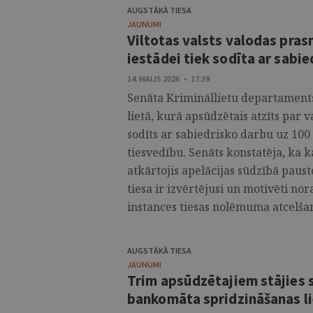
AUGSTĀKĀ TIESA
JAUNUMI
Viltotas valsts valodas pras
iestādei tiek sodīta ar sabi
14. MAIJS 2026 • 17:39
Senāta Krimināllietu departaments 
lietā, kurā apsūdzētais atzīts par
sodīts ar sabiedrisko darbu uz 100 
tiesvedību. Senāts konstatēja, ka 
atkārtojis apelācijas sūdzībā paus
tiesa ir izvērtējusi un motivēti nora
instances tiesas nolēmuma atcelšanu
AUGSTĀKĀ TIESA
JAUNUMI
Trim apsūdzētajiem stājies 
bankomāta spridzināšanas l