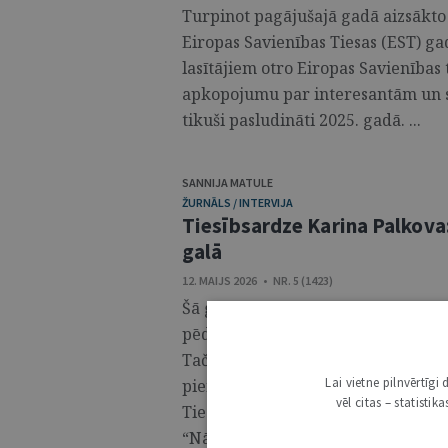
Turpinot pagājušajā gadā aizsākto i
Eiropas Savienības Tiesas (EST) 
lasītājiem otro Eiropas Savienības 
apkopojumu par interesantām un s
tikuši pasludināti 2025. gadā. ...
SANNIJA MATULE
ŽURNĀLS / INTERVIJA
Tiesībsardze Karina Palkova: 
galā
12. MAIJS 2026 • NR. 5 (1423)
Šā gada pavasarī, noslēdzot trešo 
pēdējo ziņojumu Saeimai un Valsts
Taču viņš amatu atstāja ātrāk, un 
Lai vietne pilnvērtīg
pienākumi ir uzticēti Karinai Palk
vēl citas – statisti
Tiesībsarga biroja darbu aizvadītaj
“Nākamgad to veidošu pilnīgi citādu