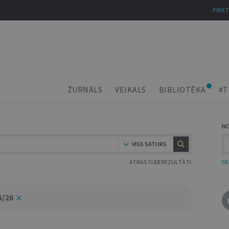
PIRKT
ŽURNĀLS
VEIKALS
BIBLIOTĒKA
#T
N
VISS SATURS
ATRASTI
53
REZULTĀTI
NE
5/26