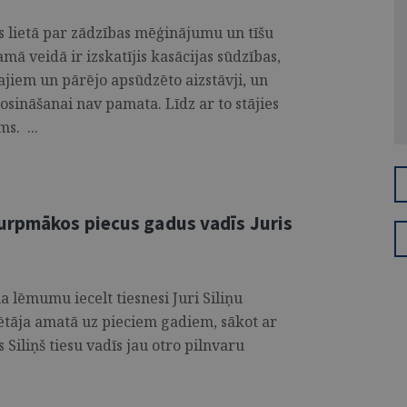
 lietā par zādzības mēģinājumu un tīšu
ā veidā ir izskatījis kasācijas sūdzības,
ajiem un pārējo apsūdzēto aizstāvji, un
rosināšanai nav pamata. Līdz ar to stājies
s. ...
urpmākos piecus gadus vadīs Juris
 lēmumu iecelt tiesnesi Juri Siliņu
tāja amatā uz pieciem gadiem, sākot ar
 Siliņš tiesu vadīs jau otro pilnvaru