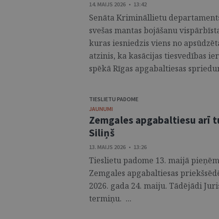
14. MAIJS 2026 • 13:42
Senāta Krimināllietu departaments
svešas mantas bojāšanu vispārbīstam
kuras iesniedzis viens no apsūdzēt
atzinis, ka kasācijas tiesvedības ie
spēkā Rīgas apgabaltiesas spriedum
TIESLIETU PADOME
JAUNUMI
Zemgales apgabaltiesu arī t
Siliņš
13. MAIJS 2026 • 13:26
Tieslietu padome 13. maijā pieņēma
Zemgales apgabaltiesas priekšsēdē
2026. gada 24. maiju. Tādējādi Juris
termiņu. ...