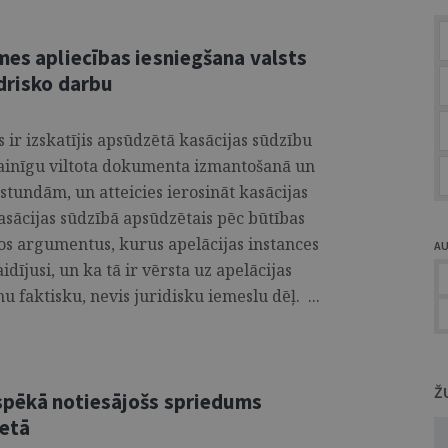
mes apliecības iesniegšana valsts
edrisko darbu
ir izskatījis apsūdzētā kasācijas sūdzību
 vainīgu viltota dokumenta izmantošanā un
stundām, un atteicies ierosināt kasācijas
kasācijas sūdzībā apsūdzētais pēc būtības
tos argumentus, kurus apelācijas instances
A
idījusi, un ka tā ir vērsta uz apelācijas
 faktisku, nevis juridisku iemeslu dēļ. ...
Ž
spēkā notiesājošs spriedums
ietā