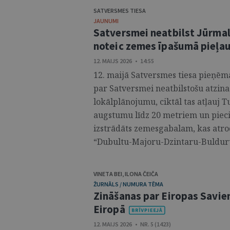
SATVERSMES TIESA
JAUNUMI
Satversmei neatbilst Jūrma
noteic zemes īpašumā pieļ
12. MAIJS 2026 • 14:55
12. maijā Satversmes tiesa pieņēma
par Satversmei neatbilstošu atzina
lokālplānojumu, ciktāl tas atļauj 
augstumu līdz 20 metriem un piec
izstrādāts zemesgabalam, kas atro
“Dubultu-Majoru-Dzintaru-Bulduru-
VINETA BEI
,
ILONA ČEIČA
ŽURNĀLS / NUMURA TĒMA
Zināšanas par Eiropas Savien
Eiropā
12. MAIJS 2026 • NR. 5 (1423)