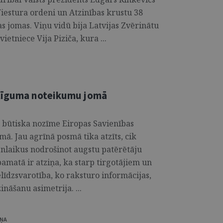
iestura ordeni un Atzinības krustu 38
 jomas. Viņu vidū bija Latvijas Zvērinātu
etniece Vija Piziča, kura ...
 līguma noteikumu jomā
ir būtiska nozīme Eiropas Savienības
mā. Jau agrīnā posmā tika atzīts, cik
vienlaikus nodrošinot augstu patērētāju
pamatā ir atziņa, ka starp tirgotājiem un
īdzsvarotība, ko raksturo informācijas,
ināšanu asimetrija. ...
IŅA