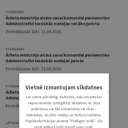
#TEIRDARBS
Ārlietu ministrija aicina savai komandai pievienoties
Administratīvi tiesiskās nodaļas vecāko juristu
Pieteikšanās līdz: 21.08.2026.
#TEIRDARBS
Ārlietu ministrija aicina savai komandai pievienoties
Administratīvi tiesiskās nodaļas juristu
Pieteikšanās līdz: 21.08.2026.
Vietnē izmantojam sīkdatnes
#TEIRDARBS
Ārlietu ministrija aicina savai komandai pievienoties
Lai vietne pilnvērtīgi darbotos, tiek izmantotas
Administratīvi tiesiskās nodaļas juristu
nepieciešamās (obligātās) sīkdatnes. Ar Jūsu
Pieteikšanās līdz: 21.08.2026.
piekrišanu var tikt izmantotas vēl citas –
statistikas, sociālo mediju un funkcionalitātes.
Papildinformācijai atveriet "Pielāgot izvēli". Jūs
LATVIJAS ZVĒRINĀTU ADVOKĀTU PADOME
varat jebkurā brīdī mainīt savu izvēli,