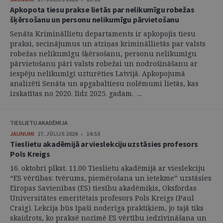
Apkopota tiesu prakse lietās par nelikumīgu robežas
šķērsošanu un personu nelikumīgu pārvietošanu
Senāta Krimināllietu departaments ir apkopojis tiesu
praksi, secinājumus un atziņas krimināllietās par valsts
robežas nelikumīgu šķērsošanu, personu nelikumīgu
pārvietošanu pāri valsts robežai un nodrošināšanu ar
iespēju nelikumīgi uzturēties Latvijā. Apkopojumā
analizēti Senāta un apgabaltiesu nolēmumi lietās, kas
izskatītas no 2020. līdz 2025. gadam. ...
TIESLIETU AKADĒMIJA
JAUNUMI
27. JŪLIJS 2026 • 14:53
Tieslietu akadēmijā ar vieslekciju uzstāsies profesors
Pols Kreigs
16. oktobrī plkst. 11.00 Tieslietu akadēmijā ar vieslekciju
“ES vērtības: tvērums, piemērošana un ietekme” uzstāsies
Eiropas Savienības (ES) tiesību akadēmiķis, Oksfordas
Universitātes emeritētais profesors Pols Kreigs (Paul
Craig). Lekcija būs īpaši noderīga praktiķiem, jo tajā tiks
skaidrots, ko praksē nozīmē ES vērtību iedzīvināšana un