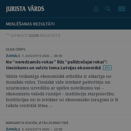
MEKLĒŠANAS REZULTĀTI
"" (
ATRASTI
33296
REZULTĀTI
)
ULDIS CĒRPS
ŽURNĀLS
7. AUGUSTS 2026 • 08:00
No “neredzamās rokas” līdz “palīdzošajai rokai”:
tiesiskums un valsts loma Latvijas ekonomikā
Valsts veiksmīga ekonomiskā attīstība ir atkarīga no
tiesiskās vides. Tiesiskā vide ietekmē patērētāju un
uzņēmumu uzvedību ar spēles noteikumu vai –
ekonomistu valodā runājot – institūciju starpniecību.
Institūcijas un to ietekme uz ekonomisko izaugsmi ir šī
raksta centrālā tēma. ...
MARGARITA VOICIŠA, VITĀLIJS RAKSTIŅŠ
ŽURNĀLS
5. AUGUSTS 2026 • 12:00