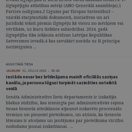
ilgtspējīgās attīstības mērķi (ANO Ģenerālā asambleja),1
Parīzes nolīgums,2 Līgums par Eiropas Savienību3 –
vairāki starptautiski dokumenti, iniciatīvas un arī
juridiski teksti piemin ilgtspēju kā vienu no mērķiem vai
vērtībām, uz kuru tiekties sabiedrībai. 2014. gadā
ilgtspējība tika iekļauta arīdzan Latvijas Republikas
Satversmes ievadā,4 kas savukārt norāda uz šī principa
nozīmīgumu ...
AUGSTĀKĀ TIESA
JAUNUMI
31. JŪLIJS 2026 • 08:46
Iestāde nevar bez brīdinājuma mainīt oficiālās saziņas
kanālu, ja persona lūgusi turpināt sazināties noteiktā
veidā
Senāta Administratīvo lietu departaments ir izskatījis
blakus sūdzību, kas iesniegta par Administratīvās rajona
tiesas tiesneša atteikšanos atjaunot nokavēto procesuālo
termiņu un pieņemt pieteikumu, un atzinis, ka tiesneša
lēmums ir atceļams un jautājums par pieteikuma virzību
nododams jaunai izskatīšanai. ...