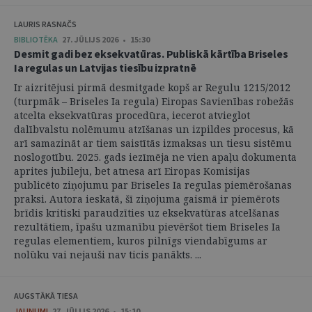
LAURIS RASNAČS
BIBLIOTĒKA
27. JŪLIJS 2026 • 15:30
Desmit gadi bez eksekvatūras. Publiskā kārtība Briseles
Ia regulas un Latvijas tiesību izpratnē
Ir aizritējusi pirmā desmitgade kopš ar Regulu 1215/2012
(turpmāk – Briseles Ia regula) Eiropas Savienības robežās
atcelta eksekvatūras procedūra, iecerot atvieglot
dalībvalstu nolēmumu atzīšanas un izpildes procesus, kā
arī samazināt ar tiem saistītās izmaksas un tiesu sistēmu
noslogotību. 2025. gads iezīmēja ne vien apaļu dokumenta
aprites jubileju, bet atnesa arī Eiropas Komisijas
publicēto ziņojumu par Briseles Ia regulas piemērošanas
praksi. Autora ieskatā, šī ziņojuma gaismā ir piemērots
brīdis kritiski paraudzīties uz eksekvatūras atcelšanas
rezultātiem, īpašu uzmanību pievēršot tiem Briseles Ia
regulas elementiem, kuros pilnīgs viendabīgums ar
nolūku vai nejauši nav ticis panākts. ...
AUGSTĀKĀ TIESA
JAUNUMI
27. JŪLIJS 2026 • 15:10