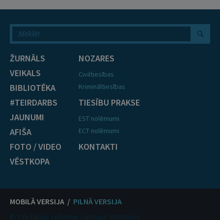
ŽURNĀLS
NOZARES
VEIKALS
Civiltiesības
BIBLIOTĒKA
Krimināltiesības
#TEIRDARBS
TIESĪBU PRAKSE
JAUNUMI
EST nolēmumi
AFIŠA
ECT nolēmumi
FOTO / VIDEO
KONTAKTI
VĒSTKOPA
MOBILĀ VERSIJA /
PILNĀ VERSIJA
© Oficiālais izdevējs Latvijas Vēstnesis