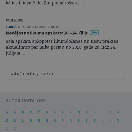
kā tas ietekmē tiesību piemērošanu. ...
PAULA LIPE
ŽURNĀLS
27. JŪLIJS 2026 • 08:00
Nedēļas notikumu apskats: 20.–24. jūlijs
Šajā apskatā apkopotas likumdošanas un tiesu prakses
aktualitātes par laika posmu no 2026. gada 20. līdz 24.
jūlijam. ...
RĀDĪT VĒL /
33281
AUTORU KATALOGS
A
Ā
B
C
Č
D
E
Ē
F
G
Ģ
H
I
J
K
Ķ
L
Ļ
M
N
Ņ
O
P
R
S
Š
T
U
Ū
V
Z
Ž