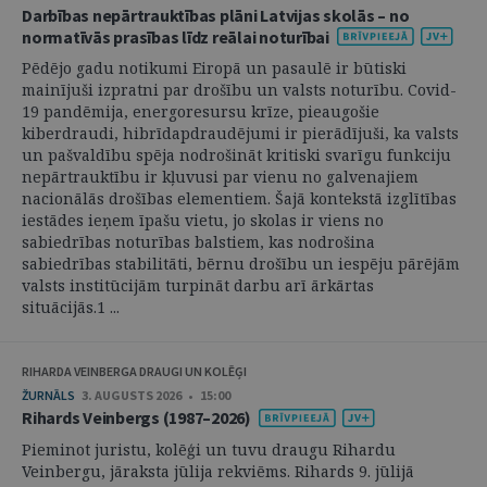
Darbības nepārtrauktības plāni Latvijas skolās – no
normatīvās prasības līdz reālai noturībai
Pēdējo gadu notikumi Eiropā un pasaulē ir būtiski
mainījuši izpratni par drošību un valsts noturību. Covid-
19 pandēmija, energoresursu krīze, pieaugošie
kiberdraudi, hibrīdapdraudējumi ir pierādījuši, ka valsts
un pašvaldību spēja nodrošināt kritiski svarīgu funkciju
nepārtrauktību ir kļuvusi par vienu no galvenajiem
nacionālās drošības elementiem. Šajā kontekstā izglītības
iestādes ieņem īpašu vietu, jo skolas ir viens no
sabiedrības noturības balstiem, kas nodrošina
sabiedrības stabilitāti, bērnu drošību un iespēju pārējām
valsts institūcijām turpināt darbu arī ārkārtas
situācijās.1 ...
RIHARDA VEINBERGA DRAUGI UN KOLĒĢI
ŽURNĀLS
3. AUGUSTS 2026 • 15:00
Rihards Veinbergs (1987–2026)
Pieminot juristu, kolēģi un tuvu draugu Rihardu
Veinbergu, jāraksta jūlija rekviēms. Rihards 9. jūlijā