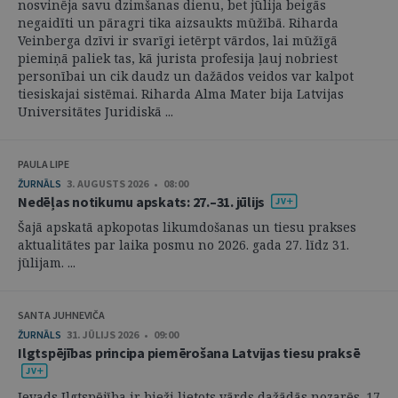
nosvinēja savu dzimšanas dienu, bet jūlija beigās
negaidīti un pāragri tika aizsaukts mūžībā. Riharda
Veinberga dzīvi ir svarīgi ietērpt vārdos, lai mūžīgā
piemiņā paliek tas, kā jurista profesija ļauj nobriest
personībai un cik daudz un dažādos veidos var kalpot
tiesiskajai sistēmai. Riharda Alma Mater bija Latvijas
Universitātes Juridiskā ...
PAULA LIPE
ŽURNĀLS
3. AUGUSTS 2026 • 08:00
Nedēļas notikumu apskats: 27.–31. jūlijs
Šajā apskatā apkopotas likumdošanas un tiesu prakses
aktualitātes par laika posmu no 2026. gada 27. līdz 31.
jūlijam. ...
SANTA JUHNEVIČA
ŽURNĀLS
31. JŪLIJS 2026 • 09:00
Ilgtspējības principa piemērošana Latvijas tiesu praksē
Ievads Ilgtspējība ir bieži lietots vārds dažādās nozarēs. 17