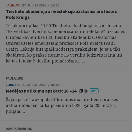
JAUNUMI
27. JŪLIJS 2026 • 14:53
Tieslietu akadēmijā ar vieslekciju uzstāsies profesors
Pols Kreigs
16. oktobrī plkst. 11.00 Tieslietu akadēmijā ar vieslekciju
“ES vērtības: tvērums, piemērošana un ietekme” uzstāsies
Eiropas Savienības (ES) tiesību akadēmiķis, Oksfordas
Universitātes emeritētais profesors Pols Kreigs (Paul
Craig). Lekcija būs īpaši noderīga praktiķiem, jo tajā tiks
skaidrots, ko praksē nozīmē ES vērtību iedzīvināšana un
kā tas ietekmē tiesību piemērošanu. ...
PAULA LIPE
ŽURNĀLS
27. JŪLIJS 2026 • 08:00
Nedēļas notikumu apskats: 20.–24. jūlijs
Šajā apskatā apkopotas likumdošanas un tiesu prakses
aktualitātes par laika posmu no 2026. gada 20. līdz 24.
jūlijam. ...
DĀVIDS ĒBERLIŅŠ