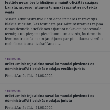
Iestāde nevar bez brīdinājuma mainīt oficiālās saziņas
kanālu, ja persona lūgusi turpināt sazināties noteiktā
veidā
Senāta Administratīvo lietu departaments ir izskatījis
blakus sūdzību, kas iesniegta par Administratīvās rajona
tiesas tiesneša atteikšanos atjaunot nokavēto procesuālo
termiņu un pieņemt pieteikumu, un atzinis, ka tiesneša
lēmums ir atceļams un jautājums par pieteikuma virzību
nododams jaunai izskatīšanai. ...
#TEIRDARBS
Ārlietu ministrija aicina savai komandai pievienoties
Administratīvi tiesiskās nodaļas vecāko juristu
Pieteikšanās līdz: 21.08.2026.
#TEIRDARBS
Ārlietu ministrija aicina savai komandai pievienoties
Administratīvi tiesiskās nodaļas juristu
Pieteikšanās līdz: 21.08.2026.