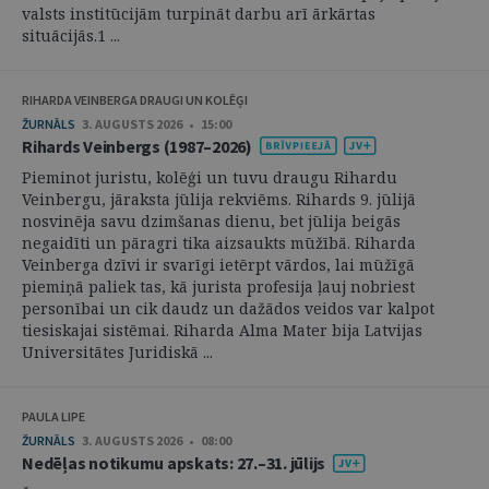
valsts institūcijām turpināt darbu arī ārkārtas
situācijās.1 ...
RIHARDA VEINBERGA DRAUGI UN KOLĒĢI
ŽURNĀLS
3. AUGUSTS 2026 • 15:00
Rihards Veinbergs (1987–2026)
Pieminot juristu, kolēģi un tuvu draugu Rihardu
Veinbergu, jāraksta jūlija rekviēms. Rihards 9. jūlijā
nosvinēja savu dzimšanas dienu, bet jūlija beigās
negaidīti un pāragri tika aizsaukts mūžībā. Riharda
Veinberga dzīvi ir svarīgi ietērpt vārdos, lai mūžīgā
piemiņā paliek tas, kā jurista profesija ļauj nobriest
personībai un cik daudz un dažādos veidos var kalpot
tiesiskajai sistēmai. Riharda Alma Mater bija Latvijas
Universitātes Juridiskā ...
PAULA LIPE
ŽURNĀLS
3. AUGUSTS 2026 • 08:00
Nedēļas notikumu apskats: 27.–31. jūlijs