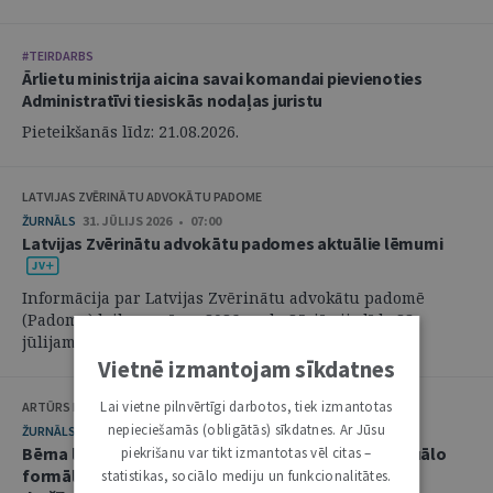
#TEIRDARBS
Ārlietu ministrija aicina savai komandai pievienoties
Administratīvi tiesiskās nodaļas juristu
Pieteikšanās līdz: 21.08.2026.
LATVIJAS ZVĒRINĀTU ADVOKĀTU PADOME
ŽURNĀLS
31. JŪLIJS 2026 • 07:00
Latvijas Zvērinātu advokātu padomes aktuālie lēmumi
Informācija par Latvijas Zvērinātu advokātu padomē
(Padome) laikposmā no 2026. gada 25. jūnija līdz 28.
jūlijam pieņemtajiem lēmumiem. ...
Vietnē izmantojam sīkdatnes
Lai vietne pilnvērtīgi darbotos, tiek izmantotas
ARTŪRS KURBATOVS, INGA KUDEIKINA, MARTA URBĀNE
nepieciešamās (obligātās) sīkdatnes. Ar Jūsu
ŽURNĀLS
29. JŪLIJS 2026 • 08:00
Bērna labākās intereses civilprocesā: starp procesuālo
piekrišanu var tikt izmantotas vēl citas –
formālismu un pienākumu nekavējoties reaģēt uz
statistikas, sociālo mediju un funkcionalitātes.