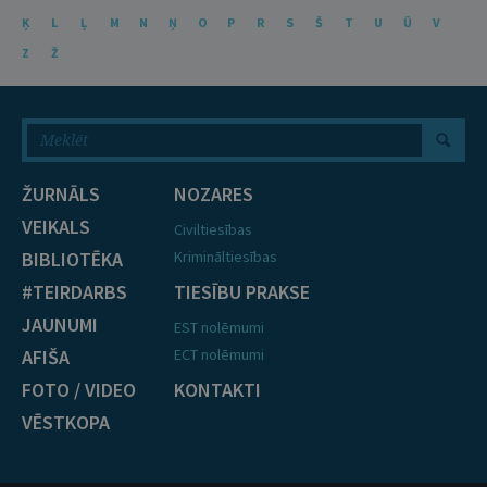
Ķ
L
Ļ
M
N
Ņ
O
P
R
S
Š
T
U
Ū
V
Z
Ž
ŽURNĀLS
NOZARES
VEIKALS
Civiltiesības
BIBLIOTĒKA
Krimināltiesības
#TEIRDARBS
TIESĪBU PRAKSE
JAUNUMI
EST nolēmumi
AFIŠA
ECT nolēmumi
FOTO / VIDEO
KONTAKTI
VĒSTKOPA