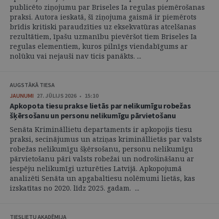
publicēto ziņojumu par Briseles Ia regulas piemērošanas
praksi. Autora ieskatā, šī ziņojuma gaismā ir piemērots
brīdis kritiski paraudzīties uz eksekvatūras atcelšanas
rezultātiem, īpašu uzmanību pievēršot tiem Briseles Ia
regulas elementiem, kuros pilnīgs viendabīgums ar
nolūku vai nejauši nav ticis panākts. ...
AUGSTĀKĀ TIESA
JAUNUMI
27. JŪLIJS 2026 • 15:10
Apkopota tiesu prakse lietās par nelikumīgu robežas
šķērsošanu un personu nelikumīgu pārvietošanu
Senāta Krimināllietu departaments ir apkopojis tiesu
praksi, secinājumus un atziņas krimināllietās par valsts
robežas nelikumīgu šķērsošanu, personu nelikumīgu
pārvietošanu pāri valsts robežai un nodrošināšanu ar
iespēju nelikumīgi uzturēties Latvijā. Apkopojumā
analizēti Senāta un apgabaltiesu nolēmumi lietās, kas
izskatītas no 2020. līdz 2025. gadam. ...
TIESLIETU AKADĒMIJA