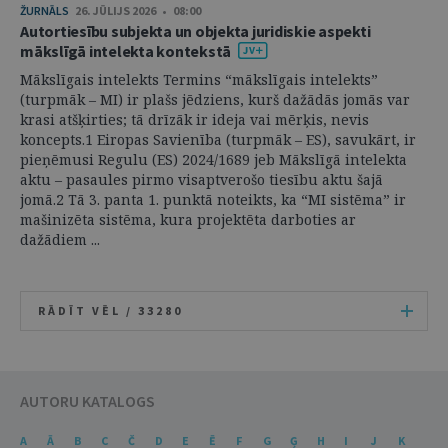
ŽURNĀLS
26. JŪLIJS 2026 • 08:00
Autortiesību subjekta un objekta juridiskie aspekti
mākslīgā intelekta kontekstā
Mākslīgais intelekts Termins “mākslīgais intelekts”
(turpmāk – MI) ir plašs jēdziens, kurš dažādās jomās var
krasi atšķirties; tā drīzāk ir ideja vai mērķis, nevis
koncepts.1 Eiropas Savienība (turpmāk – ES), savukārt, ir
pieņēmusi Regulu (ES) 2024/1689 jeb Mākslīgā intelekta
aktu – pasaules pirmo visaptverošo tiesību aktu šajā
jomā.2 Tā 3. panta 1. punktā noteikts, ka “MI sistēma” ir
mašinizēta sistēma, kura projektēta darboties ar
dažādiem ...
RĀDĪT VĒL /
33280
AUTORU KATALOGS
A
Ā
B
C
Č
D
E
Ē
F
G
Ģ
H
I
J
K