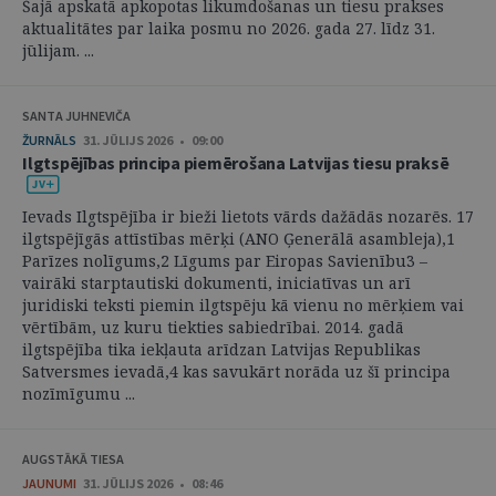
Šajā apskatā apkopotas likumdošanas un tiesu prakses
aktualitātes par laika posmu no 2026. gada 27. līdz 31.
jūlijam. ...
SANTA JUHNEVIČA
ŽURNĀLS
31. JŪLIJS 2026 • 09:00
Ilgtspējības principa piemērošana Latvijas tiesu praksē
Ievads Ilgtspējība ir bieži lietots vārds dažādās nozarēs. 17
ilgtspējīgās attīstības mērķi (ANO Ģenerālā asambleja),1
Parīzes nolīgums,2 Līgums par Eiropas Savienību3 –
vairāki starptautiski dokumenti, iniciatīvas un arī
juridiski teksti piemin ilgtspēju kā vienu no mērķiem vai
vērtībām, uz kuru tiekties sabiedrībai. 2014. gadā
ilgtspējība tika iekļauta arīdzan Latvijas Republikas
Satversmes ievadā,4 kas savukārt norāda uz šī principa
nozīmīgumu ...
AUGSTĀKĀ TIESA
JAUNUMI
31. JŪLIJS 2026 • 08:46