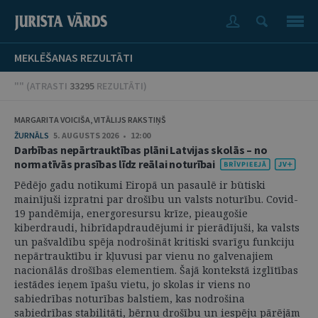
MEKLĒŠANAS REZULTĀTI
"" (
ATRASTI
33295
REZULTĀTI
)
MARGARITA VOICIŠA, VITĀLIJS RAKSTIŅŠ
ŽURNĀLS
5. AUGUSTS 2026 • 12:00
Darbības nepārtrauktības plāni Latvijas skolās – no
normatīvās prasības līdz reālai noturībai
Pēdējo gadu notikumi Eiropā un pasaulē ir būtiski
mainījuši izpratni par drošību un valsts noturību. Covid-
19 pandēmija, energoresursu krīze, pieaugošie
kiberdraudi, hibrīdapdraudējumi ir pierādījuši, ka valsts
un pašvaldību spēja nodrošināt kritiski svarīgu funkciju
nepārtrauktību ir kļuvusi par vienu no galvenajiem
nacionālās drošības elementiem. Šajā kontekstā izglītības
iestādes ieņem īpašu vietu, jo skolas ir viens no
sabiedrības noturības balstiem, kas nodrošina
sabiedrības stabilitāti, bērnu drošību un iespēju pārējām