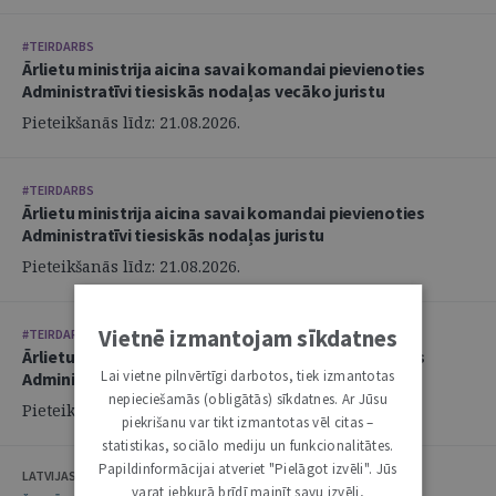
#TEIRDARBS
Ārlietu ministrija aicina savai komandai pievienoties
Administratīvi tiesiskās nodaļas vecāko juristu
Pieteikšanās līdz: 21.08.2026.
#TEIRDARBS
Ārlietu ministrija aicina savai komandai pievienoties
Administratīvi tiesiskās nodaļas juristu
Pieteikšanās līdz: 21.08.2026.
Vietnē izmantojam sīkdatnes
#TEIRDARBS
Ārlietu ministrija aicina savai komandai pievienoties
Lai vietne pilnvērtīgi darbotos, tiek izmantotas
Administratīvi tiesiskās nodaļas juristu
nepieciešamās (obligātās) sīkdatnes. Ar Jūsu
Pieteikšanās līdz: 21.08.2026.
piekrišanu var tikt izmantotas vēl citas –
statistikas, sociālo mediju un funkcionalitātes.
Papildinformācijai atveriet "Pielāgot izvēli". Jūs
LATVIJAS ZVĒRINĀTU ADVOKĀTU PADOME
varat jebkurā brīdī mainīt savu izvēli,