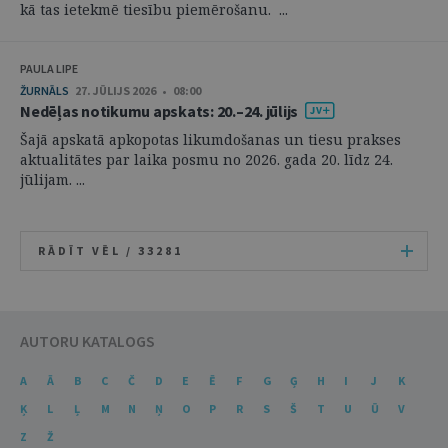
kā tas ietekmē tiesību piemērošanu. ...
PAULA LIPE
ŽURNĀLS
27. JŪLIJS 2026 • 08:00
Nedēļas notikumu apskats: 20.–24. jūlijs
Šajā apskatā apkopotas likumdošanas un tiesu prakses
aktualitātes par laika posmu no 2026. gada 20. līdz 24.
jūlijam. ...
RĀDĪT VĒL /
33281
AUTORU KATALOGS
A
Ā
B
C
Č
D
E
Ē
F
G
Ģ
H
I
J
K
Ķ
L
Ļ
M
N
Ņ
O
P
R
S
Š
T
U
Ū
V
Z
Ž