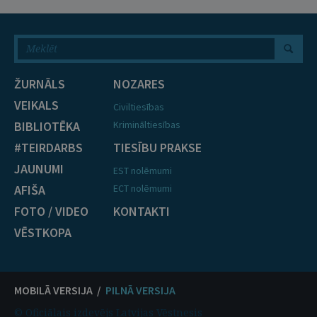
ŽURNĀLS
NOZARES
VEIKALS
Civiltiesības
BIBLIOTĒKA
Krimināltiesības
#TEIRDARBS
TIESĪBU PRAKSE
JAUNUMI
EST nolēmumi
AFIŠA
ECT nolēmumi
FOTO / VIDEO
KONTAKTI
VĒSTKOPA
MOBILĀ VERSIJA /
PILNĀ VERSIJA
© Oficiālais izdevējs Latvijas Vēstnesis