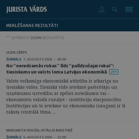
MEKLĒŠANAS REZULTĀTI
"" (
ATRASTI
33296
REZULTĀTI
)
ULDIS CĒRPS
ŽURNĀLS
7. AUGUSTS 2026 • 08:00
No “neredzamās rokas” līdz “palīdzošajai rokai”:
tiesiskums un valsts loma Latvijas ekonomikā
Valsts veiksmīga ekonomiskā attīstība ir atkarīga no
tiesiskās vides. Tiesiskā vide ietekmē patērētāju un
uzņēmumu uzvedību ar spēles noteikumu vai –
ekonomistu valodā runājot – institūciju starpniecību.
Institūcijas un to ietekme uz ekonomisko izaugsmi ir šī
raksta centrālā tēma. ...
MARGARITA VOICIŠA, VITĀLIJS RAKSTIŅŠ
ŽURNĀLS
5. AUGUSTS 2026 • 12:00