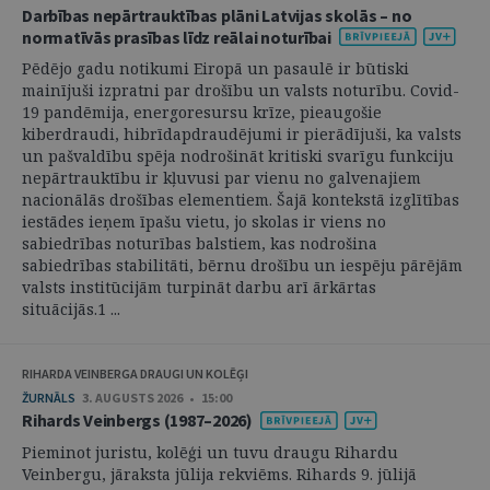
Darbības nepārtrauktības plāni Latvijas skolās – no
normatīvās prasības līdz reālai noturībai
Pēdējo gadu notikumi Eiropā un pasaulē ir būtiski
mainījuši izpratni par drošību un valsts noturību. Covid-
19 pandēmija, energoresursu krīze, pieaugošie
kiberdraudi, hibrīdapdraudējumi ir pierādījuši, ka valsts
un pašvaldību spēja nodrošināt kritiski svarīgu funkciju
nepārtrauktību ir kļuvusi par vienu no galvenajiem
nacionālās drošības elementiem. Šajā kontekstā izglītības
iestādes ieņem īpašu vietu, jo skolas ir viens no
sabiedrības noturības balstiem, kas nodrošina
sabiedrības stabilitāti, bērnu drošību un iespēju pārējām
valsts institūcijām turpināt darbu arī ārkārtas
situācijās.1 ...
RIHARDA VEINBERGA DRAUGI UN KOLĒĢI
ŽURNĀLS
3. AUGUSTS 2026 • 15:00
Rihards Veinbergs (1987–2026)
Pieminot juristu, kolēģi un tuvu draugu Rihardu
Veinbergu, jāraksta jūlija rekviēms. Rihards 9. jūlijā