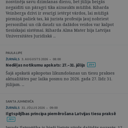
nosvinēja savu dzimšanas dienu, bet jūlija beigās
negaidīti un pāragri tika aizsaukts mūžībā. Riharda
Veinberga dzīvi ir svarīgi ietērpt vārdos, lai mūžīgā
piemiņā paliek tas, kā jurista profesija ļauj nobriest
personībai un cik daudz un dažādos veidos var kalpot
tiesiskajai sistēmai. Riharda Alma Mater bija Latvijas
Universitātes Juridiskā ...
PAULA LIPE
ŽURNĀLS
3. AUGUSTS 2026 • 08:00
Nedēļas notikumu apskats: 27.–31. jūlijs
Šajā apskatā apkopotas likumdošanas un tiesu prakses
aktualitātes par laika posmu no 2026. gada 27. līdz 31.
jūlijam. ...
SANTA JUHNEVIČA
ŽURNĀLS
31. JŪLIJS 2026 • 09:00
Ilgtspējības principa piemērošana Latvijas tiesu praksē
Ievads Ilgtspējība ir bieži lietots vārds dažādās nozarēs. 17