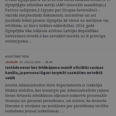
ilgtspējīgās attīstības mērķi (ANO Ģenerālā asambleja),1
Parīzes nolīgums,2 Līgums par Eiropas Savienību3 –
vairāki starptautiski dokumenti, iniciatīvas un arī
juridiski teksti piemin ilgtspēju kā vienu no mērķiem vai
vērtībām, uz kuru tiekties sabiedrībai. 2014. gadā
ilgtspējība tika iekļauta arīdzan Latvijas Republikas
Satversmes ievadā,4 kas savukārt norāda uz šī principa
nozīmīgumu ...
AUGSTĀKĀ TIESA
JAUNUMI
31. JŪLIJS 2026 • 08:46
Iestāde nevar bez brīdinājuma mainīt oficiālās saziņas
kanālu, ja persona lūgusi turpināt sazināties noteiktā
veidā
Senāta Administratīvo lietu departaments ir izskatījis
blakus sūdzību, kas iesniegta par Administratīvās rajona
tiesas tiesneša atteikšanos atjaunot nokavēto procesuālo
termiņu un pieņemt pieteikumu, un atzinis, ka tiesneša
lēmums ir atceļams un jautājums par pieteikuma virzību
nododams jaunai izskatīšanai. ...