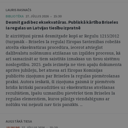
LAURIS RASNAČS
BIBLIOTĒKA
27. JŪLIJS 2026 • 15:30
Desmit gadi bez eksekvatūras. Publiskā kārtība Briseles
Ia regulas un Latvijas tiesību izpratnē
Ir aizritējusi pirmā desmitgade kopš ar Regulu 1215/2012
(turpmāk – Briseles Ia regula) Eiropas Savienības robežās
atcelta eksekvatūras procedūra, iecerot atvieglot
dalībvalstu nolēmumu atzīšanas un izpildes procesus, kā
arī samazināt ar tiem saistītās izmaksas un tiesu sistēmu
noslogotību. 2025. gads iezīmēja ne vien apaļu dokumenta
aprites jubileju, bet atnesa arī Eiropas Komisijas
publicēto ziņojumu par Briseles Ia regulas piemērošanas
praksi. Autora ieskatā, šī ziņojuma gaismā ir piemērots
brīdis kritiski paraudzīties uz eksekvatūras atcelšanas
rezultātiem, īpašu uzmanību pievēršot tiem Briseles Ia
regulas elementiem, kuros pilnīgs viendabīgums ar
nolūku vai nejauši nav ticis panākts. ...
AUGSTĀKĀ TIESA
JAUNUMI
27. JŪLIJS 2026 • 15:10