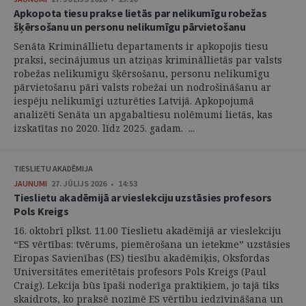
Apkopota tiesu prakse lietās par nelikumīgu robežas
šķērsošanu un personu nelikumīgu pārvietošanu
Senāta Krimināllietu departaments ir apkopojis tiesu
praksi, secinājumus un atziņas krimināllietās par valsts
robežas nelikumīgu šķērsošanu, personu nelikumīgu
pārvietošanu pāri valsts robežai un nodrošināšanu ar
iespēju nelikumīgi uzturēties Latvijā. Apkopojumā
analizēti Senāta un apgabaltiesu nolēmumi lietās, kas
izskatītas no 2020. līdz 2025. gadam. ...
TIESLIETU AKADĒMIJA
JAUNUMI
27. JŪLIJS 2026 • 14:53
Tieslietu akadēmijā ar vieslekciju uzstāsies profesors
Pols Kreigs
16. oktobrī plkst. 11.00 Tieslietu akadēmijā ar vieslekciju
“ES vērtības: tvērums, piemērošana un ietekme” uzstāsies
Eiropas Savienības (ES) tiesību akadēmiķis, Oksfordas
Universitātes emeritētais profesors Pols Kreigs (Paul
Craig). Lekcija būs īpaši noderīga praktiķiem, jo tajā tiks
skaidrots, ko praksē nozīmē ES vērtību iedzīvināšana un