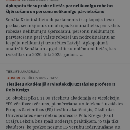
Apkopota tiesu prakse lietās par nelikumīgu robežas
šķērsošanu un personu nelikumīgu pārvietošanu
Senāta Krimināllietu departaments ir apkopojis tiesu
praksi, secinājumus un atziņas krimināllietās par valsts
robežas nelikumīgu šķērsošanu, personu nelikumīgu
pārvietošanu pāri valsts robežai un nodrošināšanu ar
iespēju nelikumīgi uzturēties Latvijā. Apkopojumā
analizēti Senāta un apgabaltiesu nolēmumi lietās, kas
izskatītas no 2020. līdz 2025. gadam. ...
TIESLIETU AKADĒMIJA
JAUNUMI
27. JŪLIJS 2026 • 14:53
Tieslietu akadēmijā ar vieslekciju uzstāsies profesors
Pols Kreigs
16. oktobrī plkst. 11.00 Tieslietu akadēmijā ar vieslekciju
“ES vērtības: tvērums, piemērošana un ietekme” uzstāsies
Eiropas Savienības (ES) tiesību akadēmiķis, Oksfordas
Universitātes emeritētais profesors Pols Kreigs (Paul
Craig). Lekcija būs īpaši noderīga praktiķiem, jo tajā tiks
skaidrots, ko praksē nozīmē ES vērtību iedzīvināšana un