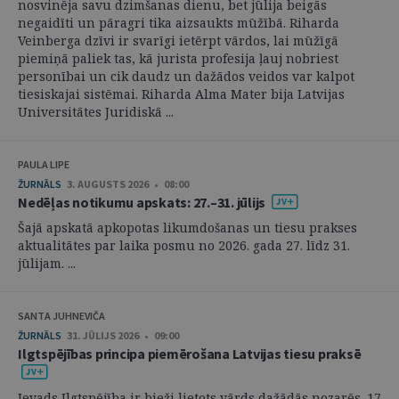
nosvinēja savu dzimšanas dienu, bet jūlija beigās
negaidīti un pāragri tika aizsaukts mūžībā. Riharda
Veinberga dzīvi ir svarīgi ietērpt vārdos, lai mūžīgā
piemiņā paliek tas, kā jurista profesija ļauj nobriest
personībai un cik daudz un dažādos veidos var kalpot
tiesiskajai sistēmai. Riharda Alma Mater bija Latvijas
Universitātes Juridiskā ...
PAULA LIPE
ŽURNĀLS
3. AUGUSTS 2026 • 08:00
Nedēļas notikumu apskats: 27.–31. jūlijs
Šajā apskatā apkopotas likumdošanas un tiesu prakses
aktualitātes par laika posmu no 2026. gada 27. līdz 31.
jūlijam. ...
SANTA JUHNEVIČA
ŽURNĀLS
31. JŪLIJS 2026 • 09:00
Ilgtspējības principa piemērošana Latvijas tiesu praksē
Ievads Ilgtspējība ir bieži lietots vārds dažādās nozarēs. 17