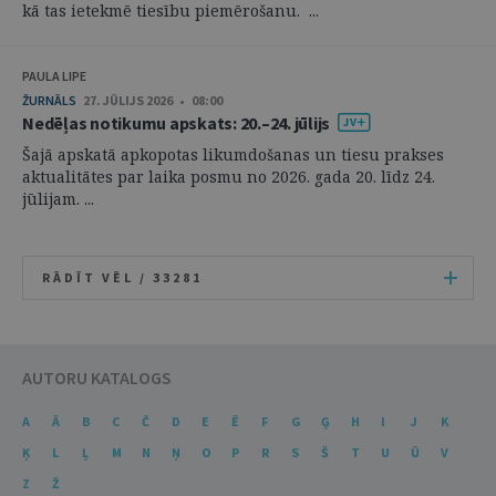
kā tas ietekmē tiesību piemērošanu. ...
PAULA LIPE
ŽURNĀLS
27. JŪLIJS 2026 • 08:00
Nedēļas notikumu apskats: 20.–24. jūlijs
Šajā apskatā apkopotas likumdošanas un tiesu prakses
aktualitātes par laika posmu no 2026. gada 20. līdz 24.
jūlijam. ...
RĀDĪT VĒL /
33281
AUTORU KATALOGS
A
Ā
B
C
Č
D
E
Ē
F
G
Ģ
H
I
J
K
Ķ
L
Ļ
M
N
Ņ
O
P
R
S
Š
T
U
Ū
V
Z
Ž