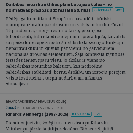
Darbības nepārtrauktības plāni Latvijas skolās – no
normatīvās prasības līdz reālai noturībai
Pēdējo gadu notikumi Eiropā un pasaulē ir būtiski
mainījuši izpratni par drošību un valsts noturību. Covid-
19 pandēmija, energoresursu krīze, pieaugošie
kiberdraudi, hibrīdapdraudējumi ir pierādījuši, ka valsts
un pašvaldību spēja nodrošināt kritiski svarīgu funkciju
nepārtrauktību ir kļuvusi par vienu no galvenajiem
nacionālās drošības elementiem. Šajā kontekstā izglītības
iestādes ieņem īpašu vietu, jo skolas ir viens no
sabiedrības noturības balstiem, kas nodrošina
sabiedrības stabilitāti, bērnu drošību un iespēju pārējām
valsts institūcijām turpināt darbu arī ārkārtas
situācijās.1 ...
RIHARDA VEINBERGA DRAUGI UN KOLĒĢI
ŽURNĀLS
3. AUGUSTS 2026 • 15:00
Rihards Veinbergs (1987–2026)
Pieminot juristu, kolēģi un tuvu draugu Rihardu
Veinbergu, jāraksta jūlija rekviēms. Rihards 9. jūlijā