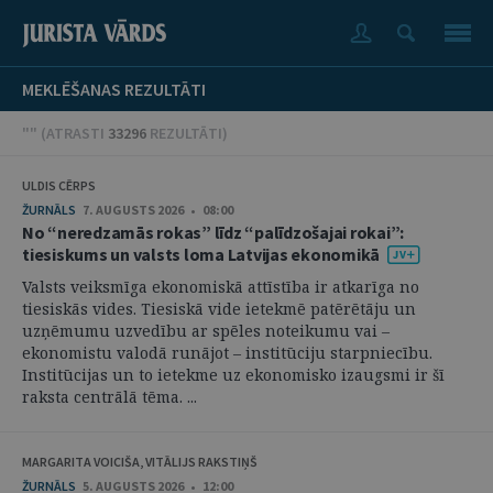
MEKLĒŠANAS REZULTĀTI
"" (
ATRASTI
33296
REZULTĀTI
)
ULDIS CĒRPS
ŽURNĀLS
7. AUGUSTS 2026 • 08:00
No “neredzamās rokas” līdz “palīdzošajai rokai”:
tiesiskums un valsts loma Latvijas ekonomikā
Valsts veiksmīga ekonomiskā attīstība ir atkarīga no
tiesiskās vides. Tiesiskā vide ietekmē patērētāju un
uzņēmumu uzvedību ar spēles noteikumu vai –
ekonomistu valodā runājot – institūciju starpniecību.
Institūcijas un to ietekme uz ekonomisko izaugsmi ir šī
raksta centrālā tēma. ...
MARGARITA VOICIŠA, VITĀLIJS RAKSTIŅŠ
ŽURNĀLS
5. AUGUSTS 2026 • 12:00