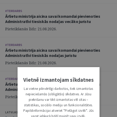
#TEIRDARBS
Ārlietu ministrija aicina savai komandai pievienoties
Administratīvi tiesiskās nodaļas vecāko juristu
Pieteikšanās līdz: 21.08.2026.
#TEIRDARBS
Ārlietu ministrija aicina savai komandai pievienoties
Administratīvi tiesiskās nodaļas juristu
Pieteikšanās līdz: 21.08.2026.
Vietnē izmantojam sīkdatnes
#TEIRDARBS
Ārlietu ministrija aicina savai komandai pievienoties
Lai vietne pilnvērtīgi darbotos, tiek izmantotas
Administratīvi tiesiskās nodaļas juristu
nepieciešamās (obligātās) sīkdatnes. Ar Jūsu
Pieteikšanās līdz: 21.08.2026.
piekrišanu var tikt izmantotas vēl citas –
statistikas, sociālo mediju un funkcionalitātes.
Papildinformācijai atveriet "Pielāgot izvēli". Jūs
LATVIJAS ZVĒRINĀTU ADVOKĀTU PADOME
varat jebkurā brīdī mainīt savu izvēli,