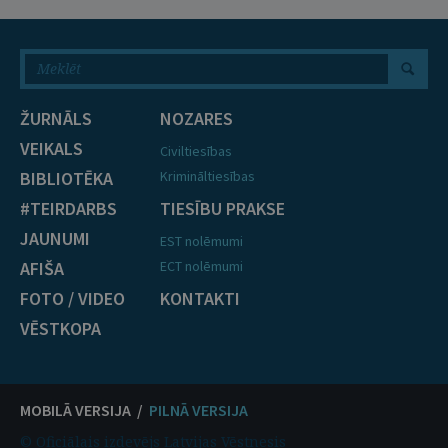
ŽURNĀLS
NOZARES
VEIKALS
Civiltiesības
BIBLIOTĒKA
Krimināltiesības
#TEIRDARBS
TIESĪBU PRAKSE
JAUNUMI
EST nolēmumi
AFIŠA
ECT nolēmumi
FOTO / VIDEO
KONTAKTI
VĒSTKOPA
MOBILĀ VERSIJA /
PILNĀ VERSIJA
© Oficiālais izdevējs Latvijas Vēstnesis