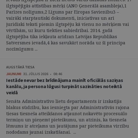
ilgtspējīgās attīstības mērķi (ANO Ģenerālā asambleja),1
Parīzes nolīgums,2 Līgums par Eiropas Savienību3 –
vairāki starptautiski dokumenti, iniciatīvas un arī
juridiski teksti piemin ilgtspēju kā vienu no mērķiem vai
vērtībām, uz kuru tiekties sabiedrībai. 2014. gadā
ilgtspējība tika iekļauta arīdzan Latvijas Republikas
Satversmes ievadā,4 kas savukārt norāda uz šī principa
nozīmīgumu ...
AUGSTĀKĀ TIESA
JAUNUMI
31. JŪLIJS 2026 • 08:46
Iestāde nevar bez brīdinājuma mainīt oficiālās saziņas
kanālu, ja persona lūgusi turpināt sazināties noteiktā
veidā
Senāta Administratīvo lietu departaments ir izskatījis
blakus sūdzību, kas iesniegta par Administratīvās rajona
tiesas tiesneša atteikšanos atjaunot nokavēto procesuālo
termiņu un pieņemt pieteikumu, un atzinis, ka tiesneša
lēmums ir atceļams un jautājums par pieteikuma virzību
nododams jaunai izskatīšanai. ...