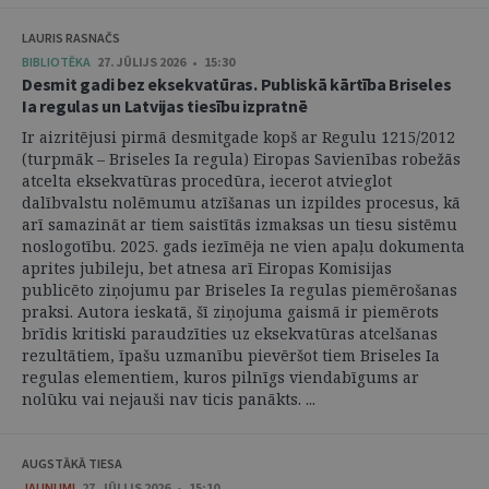
LAURIS RASNAČS
BIBLIOTĒKA
27. JŪLIJS 2026 • 15:30
Desmit gadi bez eksekvatūras. Publiskā kārtība Briseles
Ia regulas un Latvijas tiesību izpratnē
Ir aizritējusi pirmā desmitgade kopš ar Regulu 1215/2012
(turpmāk – Briseles Ia regula) Eiropas Savienības robežās
atcelta eksekvatūras procedūra, iecerot atvieglot
dalībvalstu nolēmumu atzīšanas un izpildes procesus, kā
arī samazināt ar tiem saistītās izmaksas un tiesu sistēmu
noslogotību. 2025. gads iezīmēja ne vien apaļu dokumenta
aprites jubileju, bet atnesa arī Eiropas Komisijas
publicēto ziņojumu par Briseles Ia regulas piemērošanas
praksi. Autora ieskatā, šī ziņojuma gaismā ir piemērots
brīdis kritiski paraudzīties uz eksekvatūras atcelšanas
rezultātiem, īpašu uzmanību pievēršot tiem Briseles Ia
regulas elementiem, kuros pilnīgs viendabīgums ar
nolūku vai nejauši nav ticis panākts. ...
AUGSTĀKĀ TIESA
JAUNUMI
27. JŪLIJS 2026 • 15:10