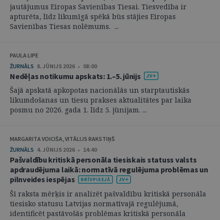
jautājumus Eiropas Savienības Tiesai. Tiesvedība ir
apturēta, līdz likumīgā spēkā būs stājies Eiropas
Savienības Tiesas nolēmums. ...
PAULA LIPE
ŽURNĀLS
8. JŪNIJS 2026 • 08:00
Nedēļas notikumu apskats: 1.–5. jūnijs
Šajā apskatā apkopotas nacionālās un starptautiskās
likumdošanas un tiesu prakses aktualitātes par laika
posmu no 2026. gada 1. līdz 5. jūnijam. ...
MARGARITA VOICIŠA, VITĀLIJS RAKSTIŅŠ
ŽURNĀLS
4. JŪNIJS 2026 • 14:40
Pašvaldību kritiskā personāla tiesiskais statuss valsts
apdraudējuma laikā: normatīvā regulējuma problēmas un
pilnveides iespējas
Šī raksta mērķis ir analizēt pašvaldību kritiskā personāla
tiesisko statusu Latvijas normatīvajā regulējumā,
identificēt pastāvošās problēmas kritiskā personāla