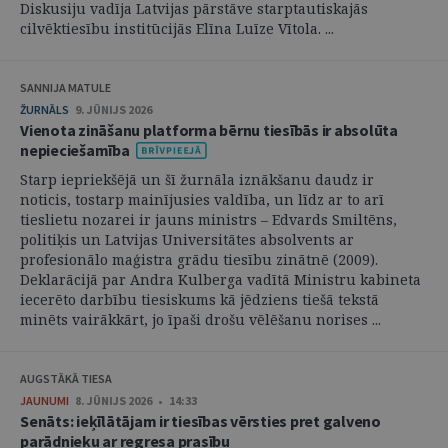
Diskusiju vadīja Latvijas pārstāve starptautiskajās
cilvēktiesību institūcijās Elīna Luīze Vītola. ...
SANNIJA MATULE
ŽURNĀLS
9. JŪNIJS 2026
Vienota zināšanu platforma bērnu tiesībās ir absolūta
nepieciešamība
Starp iepriekšējā un šī žurnāla iznākšanu daudz ir
noticis, tostarp mainījusies valdība, un līdz ar to arī
tieslietu nozarei ir jauns ministrs – Edvards Smiltēns,
politiķis un Latvijas Universitātes absolvents ar
profesionālo maģistra grādu tiesību zinātnē (2009).
Deklarācijā par Andra Kulberga vadītā Ministru kabineta
iecerēto darbību tiesiskums kā jēdziens tiešā tekstā
minēts vairākkārt, jo īpaši drošu vēlēšanu norises ...
AUGSTĀKĀ TIESA
JAUNUMI
8. JŪNIJS 2026 • 14:33
Senāts: ieķīlātājam ir tiesības vērsties pret galveno
parādnieku ar regresa prasību