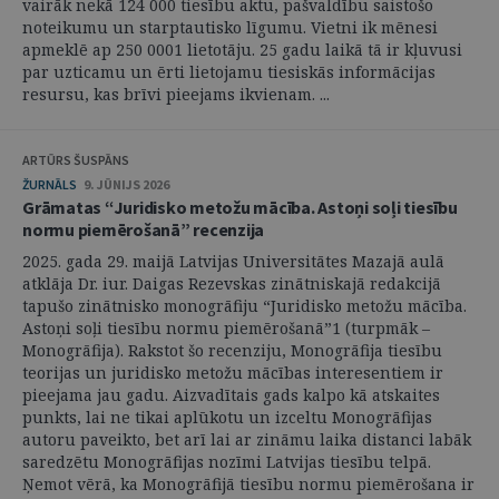
vairāk nekā 124 000 tiesību aktu, pašvaldību saistošo
noteikumu un starptautisko līgumu. Vietni ik mēnesi
apmeklē ap 250 0001 lietotāju. 25 gadu laikā tā ir kļuvusi
par uzticamu un ērti lietojamu tiesiskās informācijas
resursu, kas brīvi pieejams ikvienam. ...
ARTŪRS ŠUSPĀNS
ŽURNĀLS
9. JŪNIJS 2026
Grāmatas “Juridisko metožu mācība. Astoņi soļi tiesību
normu piemērošanā” recenzija
2025. gada 29. maijā Latvijas Universitātes Mazajā aulā
atklāja Dr. iur. Daigas Rezevskas zinātniskajā redakcijā
tapušo zinātnisko monogrāfiju “Juridisko metožu mācība.
Astoņi soļi tiesību normu piemērošanā”1 (turpmāk –
Monogrāfija). Rakstot šo recenziju, Monogrāfija tiesību
teorijas un juridisko metožu mācības interesentiem ir
pieejama jau gadu. Aizvadītais gads kalpo kā atskaites
punkts, lai ne tikai aplūkotu un izceltu Monogrāfijas
autoru paveikto, bet arī lai ar zināmu laika distanci labāk
saredzētu Monogrāfijas nozīmi Latvijas tiesību telpā.
Ņemot vērā, ka Monogrāfijā tiesību normu piemērošana ir