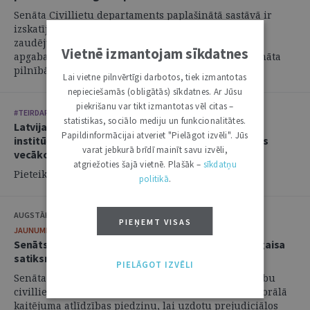
Senāta Civillietu departaments paplašinātā sastāvā ir
izskatījis atbildētāja kasācijas sūdzību lietā par
zaudējumu atlīdzību un atstājis negrozītu Rīgas
Vietnē izmantojam sīkdatnes
apgabaltiesas spriedumu, ar kuru prasība apmierināta
pilnībā. ...
Lai vietne pilnvērtīgi darbotos, tiek izmantotas
nepieciešamās (obligātās) sīkdatnes. Ar Jūsu
piekrišanu var tikt izmantotas vēl citas –
#TEIRDARBS
statistikas, sociālo mediju un funkcionalitātes.
Latvijas pārstāvja starptautiskajās cilvēktiesību
Papildinformācijai atveriet "Pielāgot izvēli". Jūs
institūcijās birojs aicina savai komandai pievienoties
varat jebkurā brīdī mainīt savu izvēli,
vecāko juristu
atgriežoties šajā vietnē. Plašāk –
sīkdatņu
Pieteikšanās līdz: 25.06.2026.
politikā
.
AUGSTĀKĀ TIESA
PIEŅEMT VISAS
JAUNUMI
8. JŪNIJS 2026 • 13:27
Senāts lūdz Eiropas Savienības Tiesas viedokli par gaisa
satiksmes dispečera amata ierobežojumiem
PIELĀGOT IZVĒLI
Senāta Civillietu departaments ir apturējis tiesvedību
civillietā par atšķirīgas attieksmes izbeigšanu un morālā
kaitējuma atlīdzības piedziņu, lai uzdotu prejudiciālos