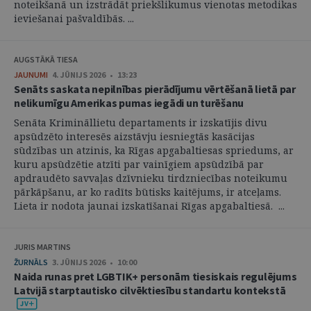
noteikšanā un izstrādāt priekšlikumus vienotas metodikas
ieviešanai pašvaldībās. ...
AUGSTĀKĀ TIESA
JAUNUMI
4. JŪNIJS 2026 • 13:23
Senāts saskata nepilnības pierādījumu vērtēšanā lietā par
nelikumīgu Amerikas pumas iegādi un turēšanu
Senāta Krimināllietu departaments ir izskatījis divu
apsūdzēto interesēs aizstāvju iesniegtās kasācijas
sūdzības un atzinis, ka Rīgas apgabaltiesas spriedums, ar
kuru apsūdzētie atzīti par vainīgiem apsūdzībā par
apdraudēto savvaļas dzīvnieku tirdzniecības noteikumu
pārkāpšanu, ar ko radīts būtisks kaitējums, ir atceļams.
Lieta ir nodota jaunai izskatīšanai Rīgas apgabaltiesā. ...
JURIS MARTINS
ŽURNĀLS
3. JŪNIJS 2026 • 10:00
Naida runas pret LGBTIK+ personām tiesiskais regulējums
Latvijā starptautisko cilvēktiesību standartu kontekstā