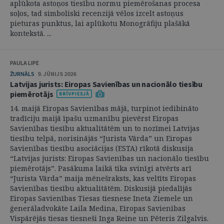
aplūkota astoņos tiesību normu piemērošanas procesa
soļos, tad simboliski recenzijā vēlos izcelt astoņus
pieturas punktus, lai aplūkotu Monogrāfiju plašākā
kontekstā. ...
PAULA LIPE
ŽURNĀLS
9. JŪNIJS 2026
Latvijas jurists: Eiropas Savienības un nacionālo tiesību
piemērotājs
14. maijā Eiropas Savienības mājā, turpinot iedibināto
tradīciju maijā īpašu uzmanību pievērst Eiropas
Savienības tiesību aktualitātēm un to nozīmei Latvijas
tiesību telpā, norisinājās “Jurista Vārda” un Eiropas
Savienības tiesību asociācijas (ESTA) rīkotā diskusija
“Latvijas jurists: Eiropas Savienības un nacionālo tiesību
piemērotājs”. Pasākuma laikā tika svinīgi atvērts arī
“Jurista Vārda” maija mēnešraksts, kas veltīts Eiropas
Savienības tiesību aktualitātēm. Diskusijā piedalījās
Eiropas Savienības Tiesas tiesnese Ineta Ziemele un
ģenerāladvokāte Laila Medina, Eiropas Savienības
Vispārējās tiesas tiesneši Inga Reine un Pēteris Zilgalvis.