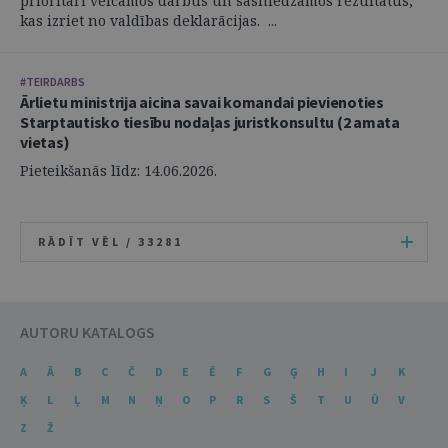
prioritāri veicamos darbus un sasniedzamos rezultātus,
kas izriet no valdības deklarācijas. ...
#TEIRDARBS
Ārlietu ministrija aicina savai komandai pievienoties
Starptautisko tiesību nodaļas juristkonsultu (2 amata
vietas)
Pieteikšanās līdz: 14.06.2026.
RĀDĪT VĒL /
33281
AUTORU KATALOGS
A
Ā
B
C
Č
D
E
Ē
F
G
Ģ
H
I
J
K
Ķ
L
Ļ
M
N
Ņ
O
P
R
S
Š
T
U
Ū
V
Z
Ž