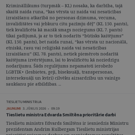
Krimināllikums (turpmāk – KL) nosaka, ka darbība, tajā
skaitā naida runa, “kas vērsta uz naida vai nesaticības
izraisīšanu atkarībā no personas dzimuma, vecuma,
invaliditātes vai jebkuru citu pazīmju dēļ” (KL 150. pants),
tiek kvalificēta kā mazāk smags noziegums (KL 7. pants)
tikai gadījumā, ja ar to tiek nodarīts “būtisks kaitējums”
(KL 150. pants), bet naida runai, “kas vērsta uz nacionālā,
etniskā, rasu vai reliģiskā naida vai nesaticības
izraisīšanu” (KL 78. pants), netiek piemērots nodarītā
kaitējuma izvērtējums, lai to kvalificētu kā noziedzīgu
nodarījumu. Šāds regulējums nepamatoti ierobežo
LGBTIK+ (lesbietes, geji, biseksuāļi, transpersonas,
interseksuāļi un kvīri) cilvēku aizsardzību un vainīgo
saukšanu pie atbildības. ...
TIESLIETU MINISTRIJA
JAUNUMI
3. JŪNIJS 2026 • 09:19
Tieslietu ministra Edvarda Smiltēna prioritārie darbi
Tieslietu ministrs Edvards Smiltēns ir iesniedzis Ministru
prezidentam Andrim Kulbergam Tieslietu ministrijas