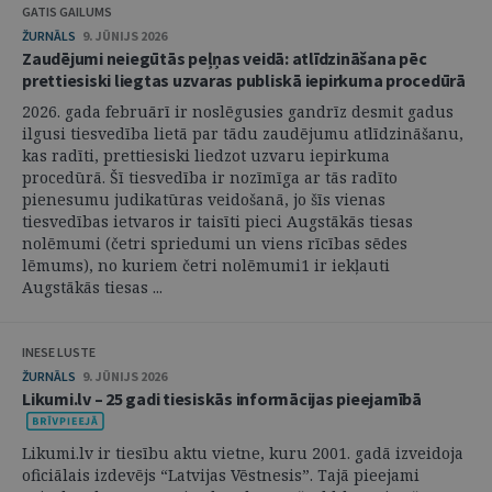
GATIS GAILUMS
ŽURNĀLS
9. JŪNIJS 2026
Zaudējumi neiegūtās peļņas veidā: atlīdzināšana pēc
prettiesiski liegtas uzvaras publiskā iepirkuma procedūrā
2026. gada februārī ir noslēgusies gandrīz desmit gadus
ilgusi tiesvedība lietā par tādu zaudējumu atlīdzināšanu,
kas radīti, prettiesiski liedzot uzvaru iepirkuma
procedūrā. Šī tiesvedība ir nozīmīga ar tās radīto
pienesumu judikatūras veidošanā, jo šīs vienas
tiesvedības ietvaros ir taisīti pieci Augstākās tiesas
nolēmumi (četri spriedumi un viens rīcības sēdes
lēmums), no kuriem četri nolēmumi1 ir iekļauti
Augstākās tiesas ...
INESE LUSTE
ŽURNĀLS
9. JŪNIJS 2026
Likumi.lv – 25 gadi tiesiskās informācijas pieejamībā
Likumi.lv ir tiesību aktu vietne, kuru 2001. gadā izveidoja
oficiālais izdevējs “Latvijas Vēstnesis”. Tajā pieejami