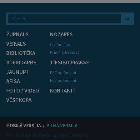
ŽURNĀLS
NOZARES
VEIKALS
Civiltiesības
BIBLIOTĒKA
Krimināltiesības
#TEIRDARBS
TIESĪBU PRAKSE
JAUNUMI
EST nolēmumi
AFIŠA
ECT nolēmumi
FOTO / VIDEO
KONTAKTI
VĒSTKOPA
MOBILĀ VERSIJA /
PILNĀ VERSIJA
© Oficiālais izdevējs Latvijas Vēstnesis