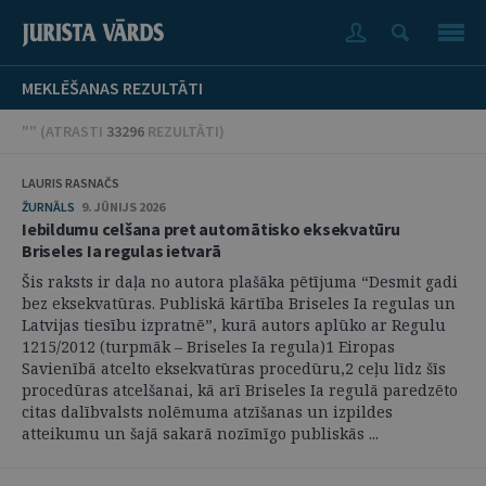
MEKLĒŠANAS REZULTĀTI
"" (
ATRASTI
33296
REZULTĀTI
)
LAURIS RASNAČS
ŽURNĀLS
9. JŪNIJS 2026
Iebildumu celšana pret automātisko eksekvatūru
Briseles Ia regulas ietvarā
Šis raksts ir daļa no autora plašāka pētījuma “Desmit gadi
bez eksekvatūras. Publiskā kārtība Briseles Ia regulas un
Latvijas tiesību izpratnē”, kurā autors aplūko ar Regulu
1215/2012 (turpmāk – Briseles Ia regula)1 Eiropas
Savienībā atcelto eksekvatūras procedūru,2 ceļu līdz šīs
procedūras atcelšanai, kā arī Briseles Ia regulā paredzēto
citas dalībvalsts nolēmuma atzīšanas un izpildes
atteikumu un šajā sakarā nozīmīgo publiskās ...