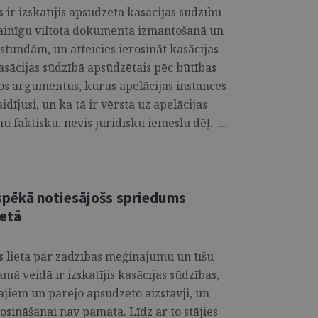
ir izskatījis apsūdzētā kasācijas sūdzību
 vainīgu viltota dokumenta izmantošanā un
stundām, un atteicies ierosināt kasācijas
kasācijas sūdzībā apsūdzētais pēc būtības
tos argumentus, kurus apelācijas instances
idījusi, un ka tā ir vērsta uz apelācijas
 faktisku, nevis juridisku iemeslu dēļ. ...
spēkā notiesājošs spriedums
ietā
 lietā par zādzības mēģinājumu un tīšu
ā veidā ir izskatījis kasācijas sūdzības,
ajiem un pārējo apsūdzēto aizstāvji, un
rosināšanai nav pamata. Līdz ar to stājies