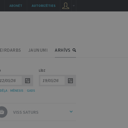
ABONĒT
AUTORIZĒTIES
EIRDARBS
JAUNUMI
ARHĪVS
O
LĪDZ
DĒĻA
/
MĒNESIS
/
GADS
VISS SATURS