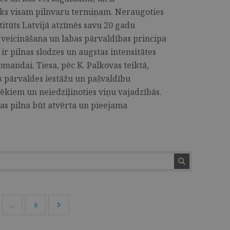
tiks visam pilnvaru termiņam. Neraugoties
titūts Latvijā atzīmēs savu 20 gadu
s veicināšana un labas pārvaldības principa
r pilnas slodzes un augstas intensitātes
omandai. Tiesa, pēc K. Palkovas teiktā,
sts pārvaldes iestāžu un pašvaldību
lvēkiem un neiedziļinoties viņu vajadzībās.
as pilna būt atvērta un pieejama
...
6