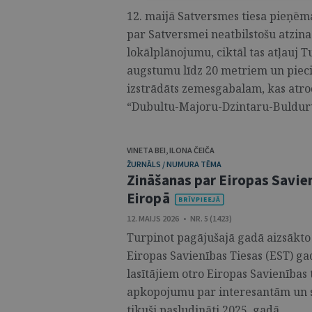
12. maijā Satversmes tiesa pieņēma
par Satversmei neatbilstošu atzina
lokālplānojumu, ciktāl tas atļauj 
augstumu līdz 20 metriem un piec
izstrādāts zemesgabalam, kas atro
“Dubultu-Majoru-Dzintaru-Bulduru-
VINETA BEI
,
ILONA ČEIČA
ŽURNĀLS / NUMURA TĒMA
Zināšanas par Eiropas Savien
Eiropā
12. MAIJS 2026 • NR. 5 (1423)
Turpinot pagājušajā gadā aizsākto i
Eiropas Savienības Tiesas (EST) 
lasītājiem otro Eiropas Savienības 
apkopojumu par interesantām un s
tikuši pasludināti 2025. gadā. ...