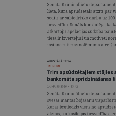
Senāta Krimināllietu departaments 
lietā, kurā apsūdzētais atzīts par
sodīts ar sabiedrisko darbu uz 100 
tiesvedību. Senāts konstatēja, ka 
atkārtojis apelācijas sūdzībā paus
tiesa ir izvērtējusi un motivēti nora
instances tiesas nolēmuma atcelšanu
AUGSTĀKĀ TIESA
JAUNUMI
Trim apsūdzētajiem stājies 
bankomāta spridzināšanas l
14. MAIJS 2026 • 13:42
Senāta Krimināllietu departaments
svešas mantas bojāšanu vispārbīstam
kuras iesniedzis viens no apsūdzēt
atzinis, ka kasācijas tiesvedības ie