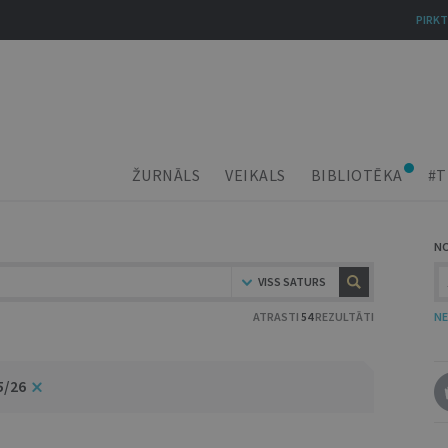
PIRKT
ŽURNĀLS
VEIKALS
BIBLIOTĒKA
#T
N
VISS SATURS
ATRASTI
54
REZULTĀTI
NE
5/26