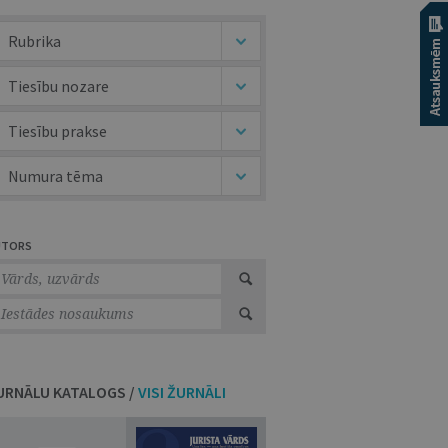
Rubrika
Tiesību nozare
Tiesību prakse
Numura tēma
UTORS
URNĀLU KATALOGS /
VISI ŽURNĀLI