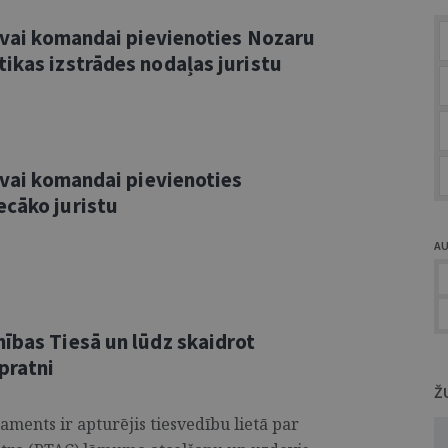
savai komandai pievienoties Nozaru
ikas izstrādes nodaļas juristu
savai komandai pievienoties
ecāko juristu
A
ības Tiesā un lūdz skaidrot
pratni
Ž
aments ir apturējis tiesvedību lietā par