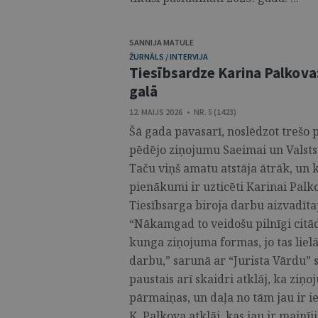
SANNIJA MATULE
ŽURNĀLS / INTERVIJA
Tiesībsardze Karina Palkova: 
galā
12. MAIJS 2026 • NR. 5 (1423)
Šā gada pavasarī, noslēdzot trešo 
pēdējo ziņojumu Saeimai un Valsts
Taču viņš amatu atstāja ātrāk, un 
pienākumi ir uzticēti Karinai Palk
Tiesībsarga biroja darbu aizvadītaj
“Nākamgad to veidošu pilnīgi citādu
kunga ziņojuma formas, jo tas lielā
darbu,” sarunā ar “Jurista Vārdu” 
paustais arī skaidri atklāj, ka ziņ
pārmaiņas, un daļa no tām jau ir i
K. Palkova atklāj, kas jau ir mainīj