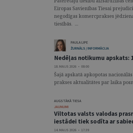
Patērētāju tiesību aizsardzības c
Eiropas Savienības Tiesai prejudiciā
negodīgas komercprakses jēdziena 
tiesībās. ...
PAULA LIPE
ŽURNĀLS / INFORMĀCIJA
Nedēļas notikumu apskats: 1
18. MAIJS 2026 • 08:00
Šajā apskatā apkopotas nacionālās
prakses aktualitātes par laika posm
AUGSTĀKĀ TIESA
JAUNUMI
Viltotas valsts valodas pras
iestādei tiek sodīta ar sabi
14. MAIJS 2026 • 17:39