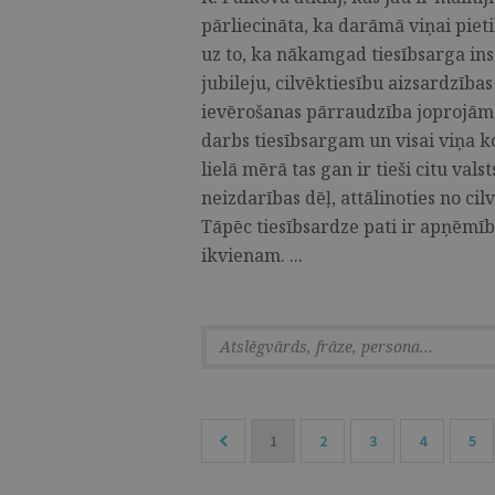
pārliecināta, ka darāmā viņai pie
uz to, ka nākamgad tiesībsarga ins
jubileju, cilvēktiesību aizsardzība
ievērošanas pārraudzība joprojām i
darbs tiesībsargam un visai viņa k
lielā mērā tas gan ir tieši citu val
neizdarības dēļ, attālinoties no ci
Tāpēc tiesībsardze pati ir apņēmīb
ikvienam. ...
1
2
3
4
5