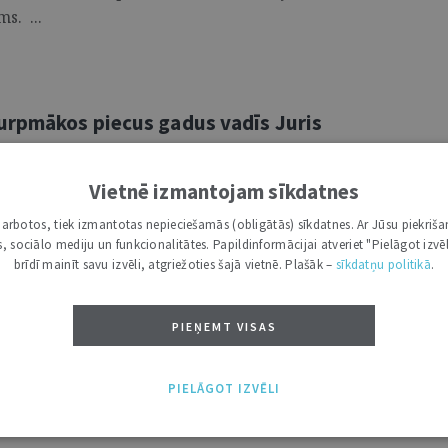
s. ...
urpmākos piecus gadus vadīs Juris
Vietnē izmantojam sīkdatnes
 lēmumu iecelt tiesnesi Juri Siliņu
i darbotos, tiek izmantotas nepieciešamās (obligātās) sīkdatnes. Ar Jūsu piekriša
tāja amatā uz pieciem gadiem, sākot ar
kas, sociālo mediju un funkcionalitātes. Papildinformācijai atveriet "Pielāgot izvēl
 Siliņš tiesu vadīs jau otro pilnvaru
brīdī mainīt savu izvēli, atgriežoties šajā vietnē. Plašāk –
sīkdatņu politikā
.
PIEŅEMT VISAS
las lokālplānojuma normas, kas
PIELĀGOT IZVĒLI
aujamo apbūves augstumu