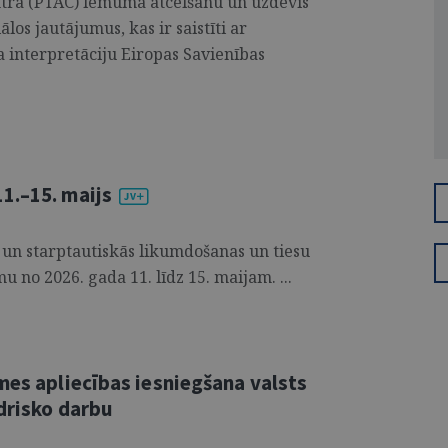
entra (PTAC) lēmuma atcelšanu un uzdevis
los jautājumus, kas ir saistīti ar
interpretāciju Eiropas Savienības
1.–15. maijs
 un starptautiskās likumdošanas un tiesu
u no 2026. gada 11. līdz 15. maijam. ...
mes apliecības iesniegšana valsts
edrisko darbu