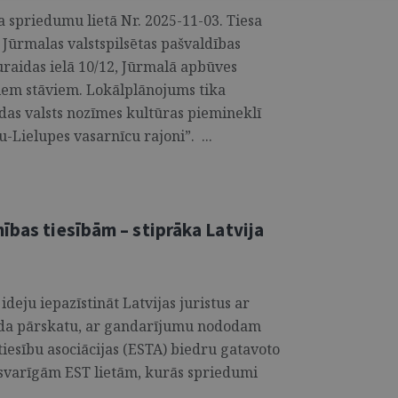
 spriedumu lietā Nr. 2025-11-03. Tiesa
 Jūrmalas valstspilsētas pašvaldības
Turaidas ielā 10/12, Jūrmalā apbūves
iem stāviem. Lokālplānojums tika
das valsts nozīmes kultūras piemineklī
Lielupes vasarnīcu rajoni”. ...
ības tiesībām – stiprāka Latvija
deju iepazīstināt Latvijas juristus ar
gada pārskatu, ar gandarījumu nododam
tiesību asociācijas (ESTA) biedru gatavoto
varīgām EST lietām, kurās spriedumi