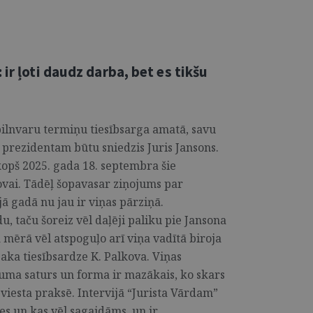
ir ļoti daudz darba, bet es tikšu
pilnvaru termiņu tiesībsarga amatā, savu
 prezidentam būtu sniedzis Juris Jansons.
kopš 2025. gada 18. septembra šie
ovai. Tādēļ šopavasar ziņojums par
ā gadā nu jau ir viņas pārziņā.
, taču šoreiz vēl daļēji paliku pie Jansona
 mērā vēl atspoguļo arī viņa vadītā biroja
saka tiesībsardze K. Palkova. Viņas
ojuma saturs un forma ir mazākais, ko skars
eviesta praksē. Intervijā “Jurista Vārdam”
ies un kas vēl sagaidāms, un ir