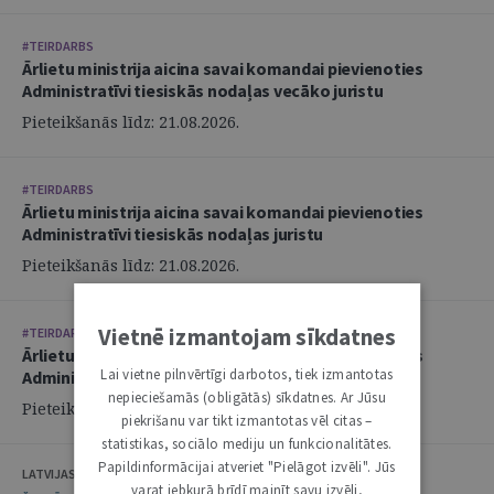
#TEIRDARBS
Ārlietu ministrija aicina savai komandai pievienoties
Administratīvi tiesiskās nodaļas vecāko juristu
Pieteikšanās līdz: 21.08.2026.
#TEIRDARBS
Ārlietu ministrija aicina savai komandai pievienoties
Administratīvi tiesiskās nodaļas juristu
Pieteikšanās līdz: 21.08.2026.
Vietnē izmantojam sīkdatnes
#TEIRDARBS
Ārlietu ministrija aicina savai komandai pievienoties
Lai vietne pilnvērtīgi darbotos, tiek izmantotas
Administratīvi tiesiskās nodaļas juristu
nepieciešamās (obligātās) sīkdatnes. Ar Jūsu
Pieteikšanās līdz: 21.08.2026.
piekrišanu var tikt izmantotas vēl citas –
statistikas, sociālo mediju un funkcionalitātes.
Papildinformācijai atveriet "Pielāgot izvēli". Jūs
LATVIJAS ZVĒRINĀTU ADVOKĀTU PADOME
varat jebkurā brīdī mainīt savu izvēli,