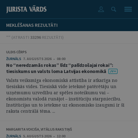
MEKLĒŠANAS REZULTĀTI
"" (
ATRASTI
33296
REZULTĀTI
)
ULDIS CĒRPS
ŽURNĀLS
7. AUGUSTS 2026 • 08:00
No “neredzamās rokas” līdz “palīdzošajai rokai”:
tiesiskums un valsts loma Latvijas ekonomikā
Valsts veiksmīga ekonomiskā attīstība ir atkarīga no
tiesiskās vides. Tiesiskā vide ietekmē patērētāju un
uzņēmumu uzvedību ar spēles noteikumu vai –
ekonomistu valodā runājot – institūciju starpniecību.
Institūcijas un to ietekme uz ekonomisko izaugsmi ir šī
raksta centrālā tēma. ...
MARGARITA VOICIŠA, VITĀLIJS RAKSTIŅŠ
ŽURNĀLS
5. AUGUSTS 2026 • 12:00