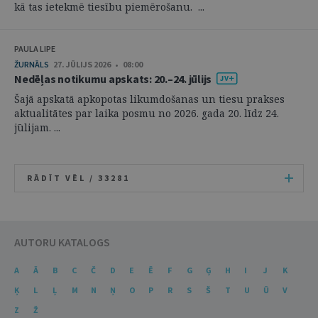
kā tas ietekmē tiesību piemērošanu. ...
PAULA LIPE
ŽURNĀLS
27. JŪLIJS 2026 • 08:00
Nedēļas notikumu apskats: 20.–24. jūlijs
Šajā apskatā apkopotas likumdošanas un tiesu prakses
aktualitātes par laika posmu no 2026. gada 20. līdz 24.
jūlijam. ...
RĀDĪT VĒL /
33281
AUTORU KATALOGS
A
Ā
B
C
Č
D
E
Ē
F
G
Ģ
H
I
J
K
Ķ
L
Ļ
M
N
Ņ
O
P
R
S
Š
T
U
Ū
V
Z
Ž