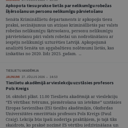
Apkopota tiesu prakse lietās par nelikumīgu robežas
šķērsošanu un personu nelikumīgu pārvietošanu
Senāta Krimināllietu departaments ir apkopojis tiesu
praksi, secinājumus un atziņas krimināllietās par valsts
robežas nelikumīgu šķērsošanu, personu nelikumīgu
pārvietošanu pāri valsts robežai un nodrošināšanu ar
iespēju nelikumīgi uzturēties Latvijā. Apkopojumā
analizēti Senāta un apgabaltiesu nolēmumi lietās, kas
izskatītas no 2020. līdz 2025. gadam. ...
TIESLIETU AKADĒMIJA
JAUNUMI
27. JŪLIJS 2026 • 14:53
Tieslietu akadēmijā ar vieslekciju uzstāsies profesors
Pols Kreigs
16. oktobrī plkst. 11.00 Tieslietu akadēmijā ar vieslekciju
“ES vērtības: tvērums, piemērošana un ietekme” uzstāsies
Eiropas Savienības (ES) tiesību akadēmiķis, Oksfordas
Universitātes emeritētais profesors Pols Kreigs (Paul
Craig). Lekcija būs īpaši noderīga praktiķiem, jo tajā tiks
skaidrots, ko praksē nozīmē ES vērtību iedzīvināšana un