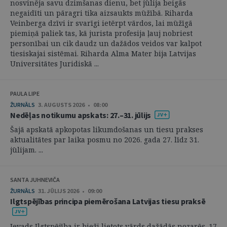
nosvinēja savu dzimšanas dienu, bet jūlija beigās
negaidīti un pāragri tika aizsaukts mūžībā. Riharda
Veinberga dzīvi ir svarīgi ietērpt vārdos, lai mūžīgā
piemiņā paliek tas, kā jurista profesija ļauj nobriest
personībai un cik daudz un dažādos veidos var kalpot
tiesiskajai sistēmai. Riharda Alma Mater bija Latvijas
Universitātes Juridiskā ...
PAULA LIPE
ŽURNĀLS
3. AUGUSTS 2026 • 08:00
Nedēļas notikumu apskats: 27.–31. jūlijs
Šajā apskatā apkopotas likumdošanas un tiesu prakses
aktualitātes par laika posmu no 2026. gada 27. līdz 31.
jūlijam. ...
SANTA JUHNEVIČA
ŽURNĀLS
31. JŪLIJS 2026 • 09:00
Ilgtspējības principa piemērošana Latvijas tiesu praksē
Ievads Ilgtspējība ir bieži lietots vārds dažādās nozarēs. 17