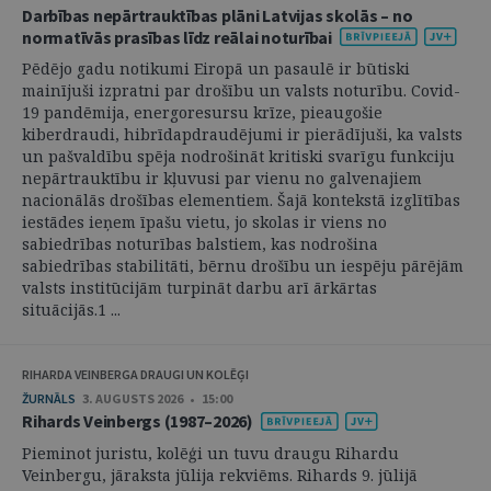
Darbības nepārtrauktības plāni Latvijas skolās – no
normatīvās prasības līdz reālai noturībai
Pēdējo gadu notikumi Eiropā un pasaulē ir būtiski
mainījuši izpratni par drošību un valsts noturību. Covid-
19 pandēmija, energoresursu krīze, pieaugošie
kiberdraudi, hibrīdapdraudējumi ir pierādījuši, ka valsts
un pašvaldību spēja nodrošināt kritiski svarīgu funkciju
nepārtrauktību ir kļuvusi par vienu no galvenajiem
nacionālās drošības elementiem. Šajā kontekstā izglītības
iestādes ieņem īpašu vietu, jo skolas ir viens no
sabiedrības noturības balstiem, kas nodrošina
sabiedrības stabilitāti, bērnu drošību un iespēju pārējām
valsts institūcijām turpināt darbu arī ārkārtas
situācijās.1 ...
RIHARDA VEINBERGA DRAUGI UN KOLĒĢI
ŽURNĀLS
3. AUGUSTS 2026 • 15:00
Rihards Veinbergs (1987–2026)
Pieminot juristu, kolēģi un tuvu draugu Rihardu
Veinbergu, jāraksta jūlija rekviēms. Rihards 9. jūlijā