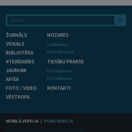
ŽURNĀLS
NOZARES
VEIKALS
Civiltiesības
BIBLIOTĒKA
Krimināltiesības
#TEIRDARBS
TIESĪBU PRAKSE
JAUNUMI
EST nolēmumi
AFIŠA
ECT nolēmumi
FOTO / VIDEO
KONTAKTI
VĒSTKOPA
MOBILĀ VERSIJA /
PILNĀ VERSIJA
© Oficiālais izdevējs Latvijas Vēstnesis