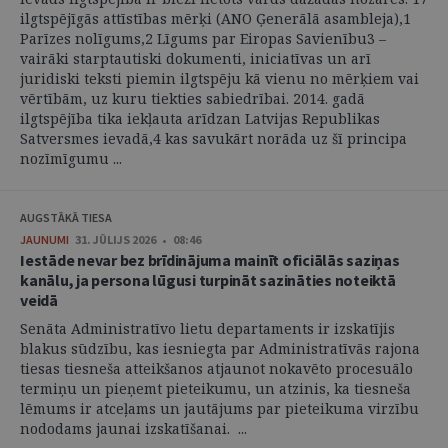
ilgtspējīgās attīstības mērķi (ANO Ģenerālā asambleja),1
Parīzes nolīgums,2 Līgums par Eiropas Savienību3 –
vairāki starptautiski dokumenti, iniciatīvas un arī
juridiski teksti piemin ilgtspēju kā vienu no mērķiem vai
vērtībām, uz kuru tiekties sabiedrībai. 2014. gadā
ilgtspējība tika iekļauta arīdzan Latvijas Republikas
Satversmes ievadā,4 kas savukārt norāda uz šī principa
nozīmīgumu ...
AUGSTĀKĀ TIESA
JAUNUMI
31. JŪLIJS 2026 • 08:46
Iestāde nevar bez brīdinājuma mainīt oficiālās saziņas
kanālu, ja persona lūgusi turpināt sazināties noteiktā
veidā
Senāta Administratīvo lietu departaments ir izskatījis
blakus sūdzību, kas iesniegta par Administratīvās rajona
tiesas tiesneša atteikšanos atjaunot nokavēto procesuālo
termiņu un pieņemt pieteikumu, un atzinis, ka tiesneša
lēmums ir atceļams un jautājums par pieteikuma virzību
nododams jaunai izskatīšanai. ...