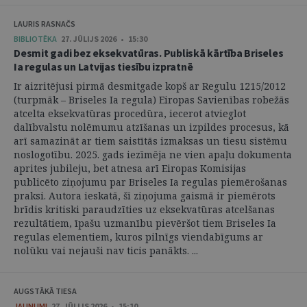
LAURIS RASNAČS
BIBLIOTĒKA
27. JŪLIJS 2026 • 15:30
Desmit gadi bez eksekvatūras. Publiskā kārtība Briseles
Ia regulas un Latvijas tiesību izpratnē
Ir aizritējusi pirmā desmitgade kopš ar Regulu 1215/2012
(turpmāk – Briseles Ia regula) Eiropas Savienības robežās
atcelta eksekvatūras procedūra, iecerot atvieglot
dalībvalstu nolēmumu atzīšanas un izpildes procesus, kā
arī samazināt ar tiem saistītās izmaksas un tiesu sistēmu
noslogotību. 2025. gads iezīmēja ne vien apaļu dokumenta
aprites jubileju, bet atnesa arī Eiropas Komisijas
publicēto ziņojumu par Briseles Ia regulas piemērošanas
praksi. Autora ieskatā, šī ziņojuma gaismā ir piemērots
brīdis kritiski paraudzīties uz eksekvatūras atcelšanas
rezultātiem, īpašu uzmanību pievēršot tiem Briseles Ia
regulas elementiem, kuros pilnīgs viendabīgums ar
nolūku vai nejauši nav ticis panākts. ...
AUGSTĀKĀ TIESA
JAUNUMI
27. JŪLIJS 2026 • 15:10