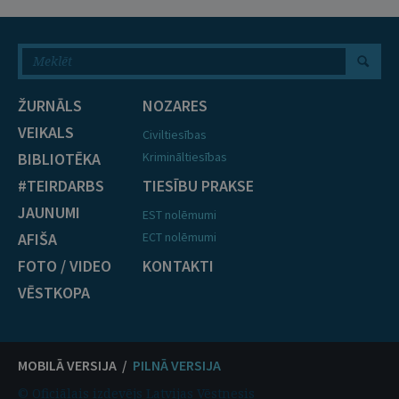
ŽURNĀLS
NOZARES
VEIKALS
Civiltiesības
BIBLIOTĒKA
Krimināltiesības
#TEIRDARBS
TIESĪBU PRAKSE
JAUNUMI
EST nolēmumi
AFIŠA
ECT nolēmumi
FOTO / VIDEO
KONTAKTI
VĒSTKOPA
MOBILĀ VERSIJA /
PILNĀ VERSIJA
© Oficiālais izdevējs Latvijas Vēstnesis