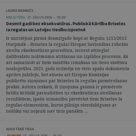
LAURIS RASNAČS
BIBLIOTĒKA
27. JŪLIJS 2026 • 15:30
Desmit gadi bez eksekvatūras. Publiskā kārtība Briseles
Ia regulas un Latvijas tiesību izpratnē
Ir aizritējusi pirmā desmitgade kopš ar Regulu 1215/2012
(turpmāk – Briseles Ia regula) Eiropas Savienības robežās
atcelta eksekvatūras procedūra, iecerot atvieglot
dalībvalstu nolēmumu atzīšanas un izpildes procesus, kā
arī samazināt ar tiem saistītās izmaksas un tiesu sistēmu
noslogotību. 2025. gads iezīmēja ne vien apaļu dokumenta
aprites jubileju, bet atnesa arī Eiropas Komisijas
publicēto ziņojumu par Briseles Ia regulas piemērošanas
praksi. Autora ieskatā, šī ziņojuma gaismā ir piemērots
brīdis kritiski paraudzīties uz eksekvatūras atcelšanas
rezultātiem, īpašu uzmanību pievēršot tiem Briseles Ia
regulas elementiem, kuros pilnīgs viendabīgums ar
nolūku vai nejauši nav ticis panākts. ...
AUGSTĀKĀ TIESA
JAUNUMI
27. JŪLIJS 2026 • 15:10