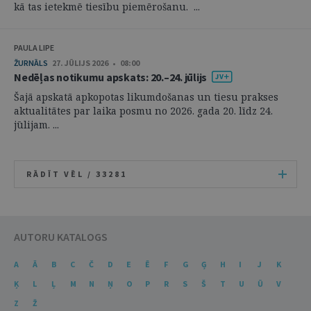
kā tas ietekmē tiesību piemērošanu. ...
PAULA LIPE
ŽURNĀLS
27. JŪLIJS 2026 • 08:00
Nedēļas notikumu apskats: 20.–24. jūlijs
Šajā apskatā apkopotas likumdošanas un tiesu prakses
aktualitātes par laika posmu no 2026. gada 20. līdz 24.
jūlijam. ...
RĀDĪT VĒL /
33281
AUTORU KATALOGS
A
Ā
B
C
Č
D
E
Ē
F
G
Ģ
H
I
J
K
Ķ
L
Ļ
M
N
Ņ
O
P
R
S
Š
T
U
Ū
V
Z
Ž