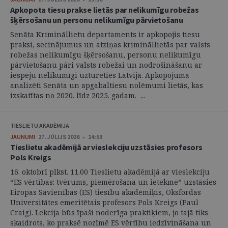
Apkopota tiesu prakse lietās par nelikumīgu robežas
šķērsošanu un personu nelikumīgu pārvietošanu
Senāta Krimināllietu departaments ir apkopojis tiesu
praksi, secinājumus un atziņas krimināllietās par valsts
robežas nelikumīgu šķērsošanu, personu nelikumīgu
pārvietošanu pāri valsts robežai un nodrošināšanu ar
iespēju nelikumīgi uzturēties Latvijā. Apkopojumā
analizēti Senāta un apgabaltiesu nolēmumi lietās, kas
izskatītas no 2020. līdz 2025. gadam. ...
TIESLIETU AKADĒMIJA
JAUNUMI
27. JŪLIJS 2026 • 14:53
Tieslietu akadēmijā ar vieslekciju uzstāsies profesors
Pols Kreigs
16. oktobrī plkst. 11.00 Tieslietu akadēmijā ar vieslekciju
“ES vērtības: tvērums, piemērošana un ietekme” uzstāsies
Eiropas Savienības (ES) tiesību akadēmiķis, Oksfordas
Universitātes emeritētais profesors Pols Kreigs (Paul
Craig). Lekcija būs īpaši noderīga praktiķiem, jo tajā tiks
skaidrots, ko praksē nozīmē ES vērtību iedzīvināšana un