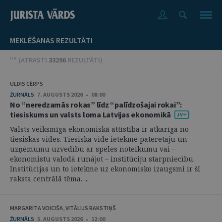
MEKLĒŠANAS REZULTĀTI
"" (
ATRASTI
33296
REZULTĀTI
)
ULDIS CĒRPS
ŽURNĀLS
7. AUGUSTS 2026 • 08:00
No “neredzamās rokas” līdz “palīdzošajai rokai”:
tiesiskums un valsts loma Latvijas ekonomikā
Valsts veiksmīga ekonomiskā attīstība ir atkarīga no
tiesiskās vides. Tiesiskā vide ietekmē patērētāju un
uzņēmumu uzvedību ar spēles noteikumu vai –
ekonomistu valodā runājot – institūciju starpniecību.
Institūcijas un to ietekme uz ekonomisko izaugsmi ir šī
raksta centrālā tēma. ...
MARGARITA VOICIŠA, VITĀLIJS RAKSTIŅŠ
ŽURNĀLS
5. AUGUSTS 2026 • 12:00