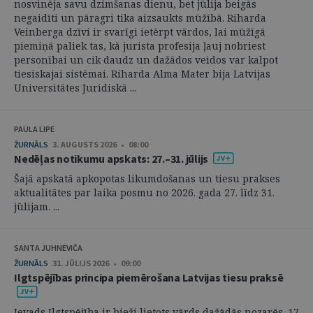
nosvinēja savu dzimšanas dienu, bet jūlija beigās
negaidīti un pāragri tika aizsaukts mūžībā. Riharda
Veinberga dzīvi ir svarīgi ietērpt vārdos, lai mūžīgā
piemiņā paliek tas, kā jurista profesija ļauj nobriest
personībai un cik daudz un dažādos veidos var kalpot
tiesiskajai sistēmai. Riharda Alma Mater bija Latvijas
Universitātes Juridiskā ...
PAULA LIPE
ŽURNĀLS
3. AUGUSTS 2026 • 08:00
Nedēļas notikumu apskats: 27.–31. jūlijs
Šajā apskatā apkopotas likumdošanas un tiesu prakses
aktualitātes par laika posmu no 2026. gada 27. līdz 31.
jūlijam. ...
SANTA JUHNEVIČA
ŽURNĀLS
31. JŪLIJS 2026 • 09:00
Ilgtspējības principa piemērošana Latvijas tiesu praksē
Ievads Ilgtspējība ir bieži lietots vārds dažādās nozarēs. 17