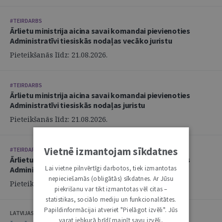
#TEIRDARBS
Ārlietu ministrija aicina savai komandai pievienoties
Administratīvi tiesiskās nodaļas vecāko juristu
Pieteikšanās līdz: 21.08.2026.
#TEIRDARBS
Ārlietu ministrija aicina savai komandai pievienoties
Administratīvi tiesiskās nodaļas juristu
Pieteikšanās līdz: 21.08.2026.
Vietnē izmantojam sīkdatnes
#TEIRDARBS
Ārlietu ministrija aicina savai komandai pievienoties
Lai vietne pilnvērtīgi darbotos, tiek izmantotas
Administratīvi tiesiskās nodaļas juristu
nepieciešamās (obligātās) sīkdatnes. Ar Jūsu
Pieteikšanās līdz: 21.08.2026.
piekrišanu var tikt izmantotas vēl citas –
statistikas, sociālo mediju un funkcionalitātes.
Papildinformācijai atveriet "Pielāgot izvēli". Jūs
LATVIJAS ZVĒRINĀTU ADVOKĀTU PADOME
varat jebkurā brīdī mainīt savu izvēli,