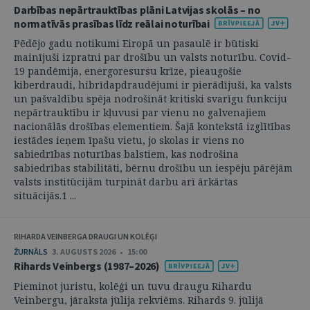
Darbības nepārtrauktības plāni Latvijas skolās – no
normatīvās prasības līdz reālai noturībai
Pēdējo gadu notikumi Eiropā un pasaulē ir būtiski
mainījuši izpratni par drošību un valsts noturību. Covid-
19 pandēmija, energoresursu krīze, pieaugošie
kiberdraudi, hibrīdapdraudējumi ir pierādījuši, ka valsts
un pašvaldību spēja nodrošināt kritiski svarīgu funkciju
nepārtrauktību ir kļuvusi par vienu no galvenajiem
nacionālās drošības elementiem. Šajā kontekstā izglītības
iestādes ieņem īpašu vietu, jo skolas ir viens no
sabiedrības noturības balstiem, kas nodrošina
sabiedrības stabilitāti, bērnu drošību un iespēju pārējām
valsts institūcijām turpināt darbu arī ārkārtas
situācijās.1 ...
RIHARDA VEINBERGA DRAUGI UN KOLĒĢI
ŽURNĀLS
3. AUGUSTS 2026 • 15:00
Rihards Veinbergs (1987–2026)
Pieminot juristu, kolēģi un tuvu draugu Rihardu
Veinbergu, jāraksta jūlija rekviēms. Rihards 9. jūlijā