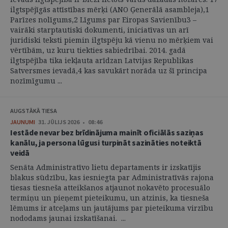
ilgtspējīgās attīstības mērķi (ANO Ģenerālā asambleja),1
Parīzes nolīgums,2 Līgums par Eiropas Savienību3 –
vairāki starptautiski dokumenti, iniciatīvas un arī
juridiski teksti piemin ilgtspēju kā vienu no mērķiem vai
vērtībām, uz kuru tiekties sabiedrībai. 2014. gadā
ilgtspējība tika iekļauta arīdzan Latvijas Republikas
Satversmes ievadā,4 kas savukārt norāda uz šī principa
nozīmīgumu ...
AUGSTĀKĀ TIESA
JAUNUMI
31. JŪLIJS 2026 • 08:46
Iestāde nevar bez brīdinājuma mainīt oficiālās saziņas
kanālu, ja persona lūgusi turpināt sazināties noteiktā
veidā
Senāta Administratīvo lietu departaments ir izskatījis
blakus sūdzību, kas iesniegta par Administratīvās rajona
tiesas tiesneša atteikšanos atjaunot nokavēto procesuālo
termiņu un pieņemt pieteikumu, un atzinis, ka tiesneša
lēmums ir atceļams un jautājums par pieteikuma virzību
nododams jaunai izskatīšanai. ...