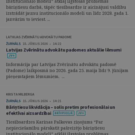
institucionālo modeli” atklāj ilgstošas problēmas
bāriņtiesu darbā, tāpēc tiesībsardze ir aicinājusi valdību
izstrādāt jaunu institucionālo modeli un līdz 2028. gada 1.
janvārim to ieviest. ...
LATVIJAS ZVĒRINĀTU ADVOKĀTU PADOME
ŽURNĀLS
15. JŪNIJS 2026 • 14:22
Latvijas Zvērinātu advokātu padomes aktuālie lēmumi
Informācija par Latvijas Zvērinātu advokātu padomē
(Padome) laikposmā no 2026. gada 25. maija līdz 9. jūnijam
pieņemtajiem lēmumiem. ...
KRISTA MILBERGA
ŽURNĀLS
15. JŪNIJS 2026 • 14:21
Bāriņtiesu likvidācija – solis pretim profesionālai un
efektīvai aizsardzībai
Tiesībsardzes Karinas Palkovas ziņojums “Par
nepieciešamību pārskatīt pašreizējo bāriņtiesu
institucionālo modeli” atklāj ilgstošas problēmas