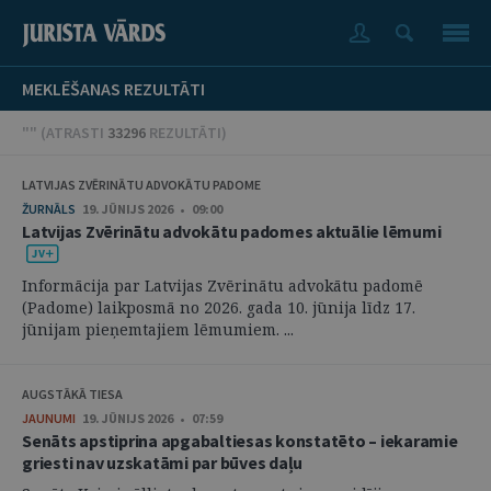
MEKLĒŠANAS REZULTĀTI
"" (
ATRASTI
33296
REZULTĀTI
)
LATVIJAS ZVĒRINĀTU ADVOKĀTU PADOME
ŽURNĀLS
19. JŪNIJS 2026 • 09:00
Latvijas Zvērinātu advokātu padomes aktuālie lēmumi
Informācija par Latvijas Zvērinātu advokātu padomē
(Padome) laikposmā no 2026. gada 10. jūnija līdz 17.
jūnijam pieņemtajiem lēmumiem. ...
AUGSTĀKĀ TIESA
JAUNUMI
19. JŪNIJS 2026 • 07:59
Senāts apstiprina apgabaltiesas konstatēto – iekaramie
griesti nav uzskatāmi par būves daļu