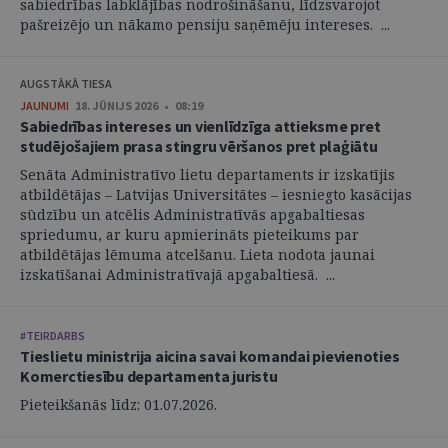
sabiedrības labklājības nodrošināšanu, līdzsvarojot
pašreizējo un nākamo pensiju saņēmēju intereses. ...
AUGSTĀKĀ TIESA
JAUNUMI
18. JŪNIJS 2026 • 08:19
Sabiedrības intereses un vienlīdzīga attieksme pret
studējošajiem prasa stingru vēršanos pret plaģiātu
Senāta Administratīvo lietu departaments ir izskatījis
atbildētājas – Latvijas Universitātes – iesniegto kasācijas
sūdzību un atcēlis Administratīvās apgabaltiesas
spriedumu, ar kuru apmierināts pieteikums par
atbildētājas lēmuma atcelšanu. Lieta nodota jaunai
izskatīšanai Administratīvajā apgabaltiesā. ...
#TEIRDARBS
Tieslietu ministrija aicina savai komandai pievienoties
Komerctiesību departamenta juristu
Pieteikšanās līdz: 01.07.2026.