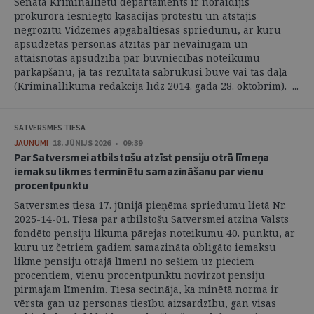
Senāta Krimināllietu departaments ir noraidījis
prokurora iesniegto kasācijas protestu un atstājis
negrozītu Vidzemes apgabaltiesas spriedumu, ar kuru
apsūdzētās personas atzītas par nevainīgām un
attaisnotas apsūdzībā par būvniecības noteikumu
pārkāpšanu, ja tās rezultātā sabrukusi būve vai tās daļa
(Krimināllikuma redakcijā līdz 2014. gada 28. oktobrim). ...
SATVERSMES TIESA
JAUNUMI
18. JŪNIJS 2026 • 09:39
Par Satversmei atbilstošu atzīst pensiju otrā līmeņa
iemaksu likmes terminētu samazināšanu par vienu
procentpunktu
Satversmes tiesa 17. jūnijā pieņēma spriedumu lietā Nr.
2025-14-01. Tiesa par atbilstošu Satversmei atzina Valsts
fondēto pensiju likuma pārejas noteikumu 40. punktu, ar
kuru uz četriem gadiem samazināta obligāto iemaksu
likme pensiju otrajā līmenī no sešiem uz pieciem
procentiem, vienu procentpunktu novirzot pensiju
pirmajam līmenim. Tiesa secināja, ka minētā norma ir
vērsta gan uz personas tiesību aizsardzību, gan visas