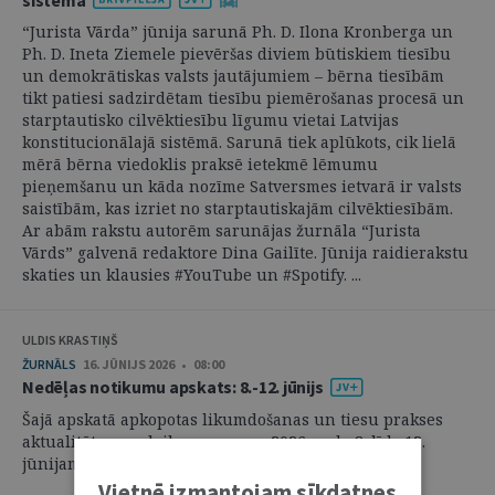
“Jurista Vārda” jūnija sarunā Ph. D. Ilona Kronberga un
Ph. D. Ineta Ziemele pievēršas diviem būtiskiem tiesību
un demokrātiskas valsts jautājumiem – bērna tiesībām
tikt patiesi sadzirdētam tiesību piemērošanas procesā un
starptautisko cilvēktiesību līgumu vietai Latvijas
konstitucionālajā sistēmā. Sarunā tiek aplūkots, cik lielā
mērā bērna viedoklis praksē ietekmē lēmumu
pieņemšanu un kāda nozīme Satversmes ietvarā ir valsts
saistībām, kas izriet no starptautiskajām cilvēktiesībām.
Ar abām rakstu autorēm sarunājas žurnāla “Jurista
Vārds” galvenā redaktore Dina Gailīte. Jūnija raidierakstu
skaties un klausies #YouTube un #Spotify. ...
ULDIS KRASTIŅŠ
ŽURNĀLS
16. JŪNIJS 2026 • 08:00
Nedēļas notikumu apskats: 8.-12. jūnijs
Šajā apskatā apkopotas likumdošanas un tiesu prakses
aktualitātes par laika posmu no 2026. gada 8. līdz 12.
jūnijam. ...
Vietnē izmantojam sīkdatnes