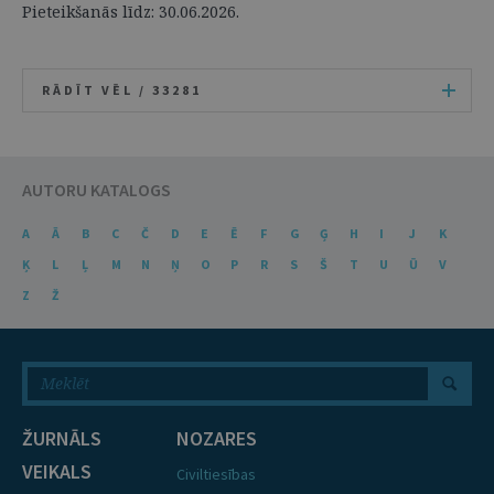
Pieteikšanās līdz: 30.06.2026.
RĀDĪT VĒL /
33281
AUTORU KATALOGS
A
Ā
B
C
Č
D
E
Ē
F
G
Ģ
H
I
J
K
Ķ
L
Ļ
M
N
Ņ
O
P
R
S
Š
T
U
Ū
V
Z
Ž
ŽURNĀLS
NOZARES
VEIKALS
Civiltiesības