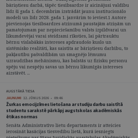
bāriņtiesu darbā, tāpēc tiesībsardze ir aicinājusi valdību
līdz šī gada 1. decembrim izstrādāt jaunu institucionālo
modeli un līdz 2028. gada 1. janvārim to ieviest.1 Autore
pievienojas tiesībsardzes atzinumā paustajām atziņām un
pamatojumam par nepieciešamību valsts izpildvarai un
likumdevējai varai steidzami rīkoties, lai pārtrauktu
bērnu vislabākās intereses apdraudošo kuslo un
sistēmisko realitāti, kas saistīta ar bāriņtiesu darbību, to
pakļautību pašvaldībām un smagnējo lēmumu
uzraudzības mehānismu, kas balstās uz fizisku personu
spēju vai nespēju savas un bērnu likumīgās intereses
aizstāvēt. ...
AUGSTĀKĀ TIESA
JAUNUMI
12. JŪNIJS 2026 • 09:46
Žurkas emocijzīmes lietošana ar studiju darbu saistītā
studentu sarakstē pārkāpj augstskolas akadēmiskās
ētikas normas
Senāta Administratīvo lietu departaments ir atteicies
ierosināt kasācijas tiesvedību lietā, kurā iesniegts
pieteikums par Rīgas Juridiskās augstskolas Akadēmiskās