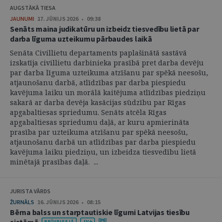
AUGSTĀKĀ TIESA
JAUNUMI
17. JŪNIJS 2026 • 09:38
Senāts maina judikatūru un izbeidz tiesvedību lietā par
darba līguma uzteikumu pārbaudes laikā
Senāta Civillietu departaments paplašinātā sastāvā
izskatīja civillietu darbinieka prasībā pret darba devēju
par darba līguma uzteikuma atzīšanu par spēkā neesošu,
atjaunošanu darbā, atlīdzības par darba piespiedu
kavējuma laiku un morālā kaitējuma atlīdzības piedziņu
sakarā ar darba devēja kasācijas sūdzību par Rīgas
apgabaltiesas spriedumu. Senāts atcēla Rīgas
apgabaltiesas spriedumu daļā, ar kuru apmierināta
prasība par uzteikuma atzīšanu par spēkā neesošu,
atjaunošanu darbā un atlīdzības par darba piespiedu
kavējuma laiku piedziņu, un izbeidza tiesvedību lietā
minētajā prasības daļā. ...
JURISTA VĀRDS
ŽURNĀLS
16. JŪNIJS 2026 • 08:15
Bērna balss un starptautiskie līgumi Latvijas tiesību
sistēmā