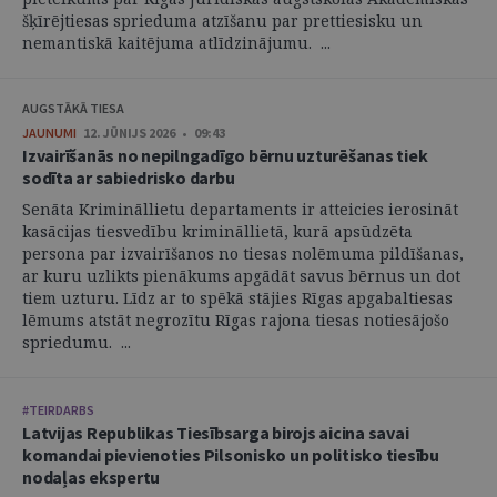
šķīrējtiesas sprieduma atzīšanu par prettiesisku un
nemantiskā kaitējuma atlīdzinājumu. ...
AUGSTĀKĀ TIESA
JAUNUMI
12. JŪNIJS 2026 • 09:43
Izvairīšanās no nepilngadīgo bērnu uzturēšanas tiek
sodīta ar sabiedrisko darbu
Senāta Krimināllietu departaments ir atteicies ierosināt
kasācijas tiesvedību krimināllietā, kurā apsūdzēta
persona par izvairīšanos no tiesas nolēmuma pildīšanas,
ar kuru uzlikts pienākums apgādāt savus bērnus un dot
tiem uzturu. Līdz ar to spēkā stājies Rīgas apgabaltiesas
lēmums atstāt negrozītu Rīgas rajona tiesas notiesājošo
spriedumu. ...
#TEIRDARBS
Latvijas Republikas Tiesībsarga birojs aicina savai
komandai pievienoties Pilsonisko un politisko tiesību
nodaļas ekspertu