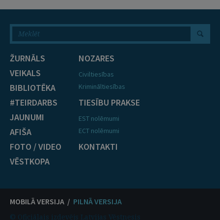
ŽURNĀLS
NOZARES
VEIKALS
Civiltiesības
BIBLIOTĒKA
Krimināltiesības
#TEIRDARBS
TIESĪBU PRAKSE
JAUNUMI
EST nolēmumi
AFIŠA
ECT nolēmumi
FOTO / VIDEO
KONTAKTI
VĒSTKOPA
MOBILĀ VERSIJA /
PILNĀ VERSIJA
© Oficiālais izdevējs Latvijas Vēstnesis