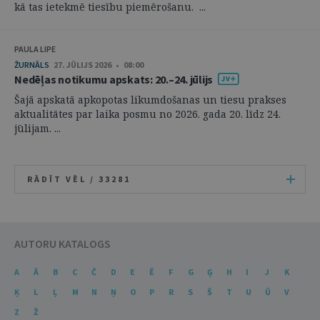
kā tas ietekmē tiesību piemērošanu. ...
PAULA LIPE
ŽURNĀLS
27. JŪLIJS 2026 • 08:00
Nedēļas notikumu apskats: 20.–24. jūlijs
Šajā apskatā apkopotas likumdošanas un tiesu prakses
aktualitātes par laika posmu no 2026. gada 20. līdz 24.
jūlijam. ...
RĀDĪT VĒL /
33281
AUTORU KATALOGS
A
Ā
B
C
Č
D
E
Ē
F
G
Ģ
H
I
J
K
Ķ
L
Ļ
M
N
Ņ
O
P
R
S
Š
T
U
Ū
V
Z
Ž