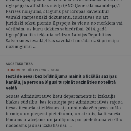
ilgtspējīgās attīstības mērķi (ANO Ģenerālā asambleja),1
Parīzes nolīgums,2 Līgums par Eiropas Savienību3 –
vairāki starptautiski dokumenti, iniciatīvas un arī
juridiski teksti piemin ilgtspēju kā vienu no mērķiem vai
vērtībām, uz kuru tiekties sabiedrībai. 2014. gadā
ilgtspējība tika iekļauta arīdzan Latvijas Republikas
Satversmes ievadā,4 kas savukārt norāda uz šī principa
nozīmīgumu ...
AUGSTĀKĀ TIESA
JAUNUMI
31. JŪLIJS 2026 • 08:46
Iestāde nevar bez brīdinājuma mainīt oficiālās saziņas
kanālu, ja persona lūgusi turpināt sazināties noteiktā
veidā
Senāta Administratīvo lietu departaments ir izskatījis
blakus sūdzību, kas iesniegta par Administratīvās rajona
tiesas tiesneša atteikšanos atjaunot nokavēto procesuālo
termiņu un pieņemt pieteikumu, un atzinis, ka tiesneša
lēmums ir atceļams un jautājums par pieteikuma virzību
nododams jaunai izskatīšanai. ...