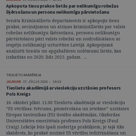
Apkopota tiesu prakse lietās par nelikumīgu robežas
šķērsošanu un personu nelikumīgu pārvietošanu
Senāta Krimināllietu departaments ir apkopojis tiesu
praksi, secinājumus un atziņas krimināllietās par valsts
robežas nelikumīgu šķērsošanu, personu nelikumīgu
pārvietošanu pāri valsts robežai un nodrošināšanu ar
iespēju nelikumīgi uzturēties Latvijā. Apkopojumā
analizēti Senāta un apgabaltiesu nolēmumi lietās, kas
izskatītas no 2020. līdz 2025. gadam. ...
TIESLIETU AKADĒMIJA
JAUNUMI
27. JŪLIJS 2026 • 14:53
Tieslietu akadēmijā ar vieslekciju uzstāsies profesors
Pols Kreigs
16. oktobrī plkst. 11.00 Tieslietu akadēmijā ar vieslekciju
“ES vērtības: tvērums, piemērošana un ietekme” uzstāsies
Eiropas Savienības (ES) tiesību akadēmiķis, Oksfordas
Universitātes emeritētais profesors Pols Kreigs (Paul
Craig). Lekcija būs īpaši noderīga praktiķiem, jo tajā tiks
skaidrots, ko praksē nozīmē ES vērtību iedzīvināšana un