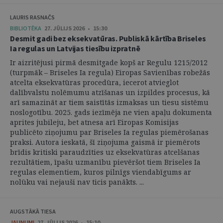
LAURIS RASNAČS
BIBLIOTĒKA
27. JŪLIJS 2026 • 15:30
Desmit gadi bez eksekvatūras. Publiskā kārtība Briseles
Ia regulas un Latvijas tiesību izpratnē
Ir aizritējusi pirmā desmitgade kopš ar Regulu 1215/2012
(turpmāk – Briseles Ia regula) Eiropas Savienības robežās
atcelta eksekvatūras procedūra, iecerot atvieglot
dalībvalstu nolēmumu atzīšanas un izpildes procesus, kā
arī samazināt ar tiem saistītās izmaksas un tiesu sistēmu
noslogotību. 2025. gads iezīmēja ne vien apaļu dokumenta
aprites jubileju, bet atnesa arī Eiropas Komisijas
publicēto ziņojumu par Briseles Ia regulas piemērošanas
praksi. Autora ieskatā, šī ziņojuma gaismā ir piemērots
brīdis kritiski paraudzīties uz eksekvatūras atcelšanas
rezultātiem, īpašu uzmanību pievēršot tiem Briseles Ia
regulas elementiem, kuros pilnīgs viendabīgums ar
nolūku vai nejauši nav ticis panākts. ...
AUGSTĀKĀ TIESA
JAUNUMI
27. JŪLIJS 2026 • 15:10