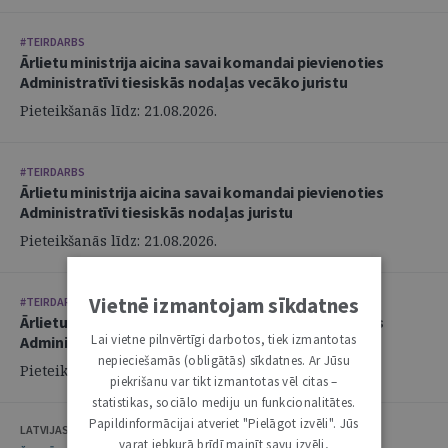
#TEIRDARBS
Ārlietu ministrija aicina savai komandai pievienoties
Administratīvi tiesiskās nodaļas vecāko juristu
Pieteikšanās līdz: 21.08.2026.
#TEIRDARBS
Ārlietu ministrija aicina savai komandai pievienoties
Administratīvi tiesiskās nodaļas juristu
Pieteikšanās līdz: 21.08.2026.
Vietnē izmantojam sīkdatnes
#TEIRDARBS
Ārlietu ministrija aicina savai komandai pievienoties
Lai vietne pilnvērtīgi darbotos, tiek izmantotas
Administratīvi tiesiskās nodaļas juristu
nepieciešamās (obligātās) sīkdatnes. Ar Jūsu
Pieteikšanās līdz: 21.08.2026.
piekrišanu var tikt izmantotas vēl citas –
statistikas, sociālo mediju un funkcionalitātes.
Papildinformācijai atveriet "Pielāgot izvēli". Jūs
LATVIJAS ZVĒRINĀTU ADVOKĀTU PADOME
varat jebkurā brīdī mainīt savu izvēli,