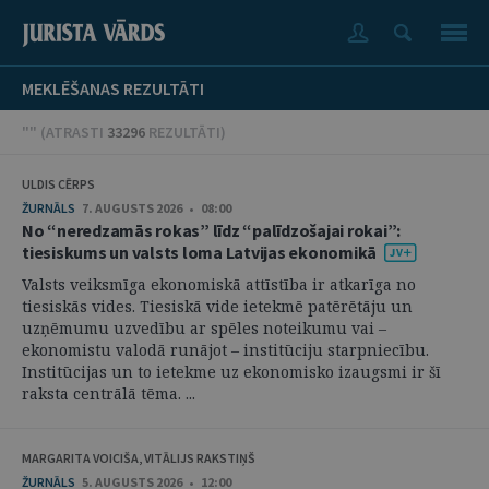
MEKLĒŠANAS REZULTĀTI
"" (
ATRASTI
33296
REZULTĀTI
)
ULDIS CĒRPS
ŽURNĀLS
7. AUGUSTS 2026 • 08:00
No “neredzamās rokas” līdz “palīdzošajai rokai”:
tiesiskums un valsts loma Latvijas ekonomikā
Valsts veiksmīga ekonomiskā attīstība ir atkarīga no
tiesiskās vides. Tiesiskā vide ietekmē patērētāju un
uzņēmumu uzvedību ar spēles noteikumu vai –
ekonomistu valodā runājot – institūciju starpniecību.
Institūcijas un to ietekme uz ekonomisko izaugsmi ir šī
raksta centrālā tēma. ...
MARGARITA VOICIŠA, VITĀLIJS RAKSTIŅŠ
ŽURNĀLS
5. AUGUSTS 2026 • 12:00