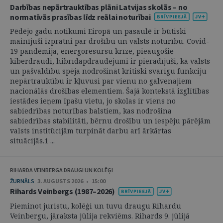
Darbības nepārtrauktības plāni Latvijas skolās – no
normatīvās prasības līdz reālai noturībai
Pēdējo gadu notikumi Eiropā un pasaulē ir būtiski
mainījuši izpratni par drošību un valsts noturību. Covid-
19 pandēmija, energoresursu krīze, pieaugošie
kiberdraudi, hibrīdapdraudējumi ir pierādījuši, ka valsts
un pašvaldību spēja nodrošināt kritiski svarīgu funkciju
nepārtrauktību ir kļuvusi par vienu no galvenajiem
nacionālās drošības elementiem. Šajā kontekstā izglītības
iestādes ieņem īpašu vietu, jo skolas ir viens no
sabiedrības noturības balstiem, kas nodrošina
sabiedrības stabilitāti, bērnu drošību un iespēju pārējām
valsts institūcijām turpināt darbu arī ārkārtas
situācijās.1 ...
RIHARDA VEINBERGA DRAUGI UN KOLĒĢI
ŽURNĀLS
3. AUGUSTS 2026 • 15:00
Rihards Veinbergs (1987–2026)
Pieminot juristu, kolēģi un tuvu draugu Rihardu
Veinbergu, jāraksta jūlija rekviēms. Rihards 9. jūlijā