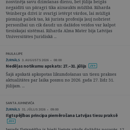
nosvinēja savu dzimšanas dienu, bet jūlija beigās
negaidīti un pāragri tika aizsaukts mūžībā. Riharda
Veinberga dzīvi ir svarīgi ietērpt vārdos, lai mūžīgā
piemiņā paliek tas, kā jurista profesija ļauj nobriest
personībai un cik daudz un dažādos veidos var kalpot
tiesiskajai sistēmai. Riharda Alma Mater bija Latvijas
Universitātes Juridiskā ...
PAULA LIPE
ŽURNĀLS
3. AUGUSTS 2026 • 08:00
Nedēļas notikumu apskats: 27.–31. jūlijs
Šajā apskatā apkopotas likumdošanas un tiesu prakses
aktualitātes par laika posmu no 2026. gada 27. līdz 31.
jūlijam. ...
SANTA JUHNEVIČA
ŽURNĀLS
31. JŪLIJS 2026 • 09:00
Ilgtspējības principa piemērošana Latvijas tiesu praksē
Ievads Ilgtspējība ir bieži lietots vārds dažādās nozarēs. 17