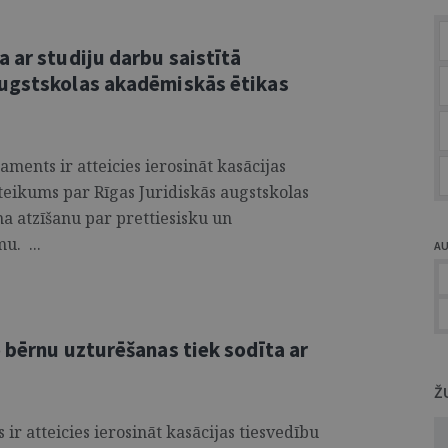
 ar studiju darbu saistītā
augstskolas akadēmiskās ētikas
ments ir atteicies ierosināt kasācijas
eteikums par Rīgas Juridiskās augstskolas
a atzīšanu par prettiesisku un
u. ...
A
 bērnu uzturēšanas tiek sodīta ar
Ž
r atteicies ierosināt kasācijas tiesvedību