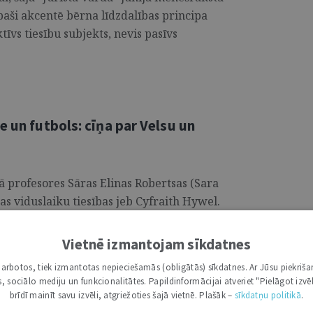
 īpaši akcentē bērna līdzdalības principa
tīvs tiesību subjekts, nevis pasīvs
e un futbols: cīņa par Velsu un
ā profesores Sāras Elinas Robertsas (Sara
as viduslaiku tiesības jeb Cyfraith Hywel.
ijas un semināra, kuru viņa novadīja
ā pēc profesores Sanitas Osipovas
Vietnē izmantojam sīkdatnes
velsiešu attieksmi pret savu valodu un
i darbotos, tiek izmantotas nepieciešamās (obligātās) sīkdatnes. Ar Jūsu piekriša
 to, kādēļ Velsas viduslaiku tiesību teksti
kas, sociālo mediju un funkcionalitātes. Papildinformācijai atveriet "Pielāgot izvēl
biedrību, kas ietver daudz paslēptu, taču
brīdī mainīt savu izvēli, atgriežoties šajā vietnē. Plašāk –
sīkdatņu politikā
.
 kā bija iekārota Velsas sabiedrība