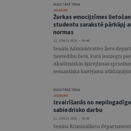
AUGSTĀKĀ TIESA
JAUNUMI
Žurkas emocijzīmes lietošana
studentu sarakstē pārkāpj 
normas
12. JŪNIJS 2026 • 09:46
Senāta Administratīvo lietu departa
tiesvedību lietā, kurā iesniegts pi
Akadēmiskās šķīrējtiesas spriedum
nemantiskā kaitējuma atlīdzinājum
AUGSTĀKĀ TIESA
JAUNUMI
Izvairīšanās no nepilngadīgo
sabiedrisko darbu
12. JŪNIJS 2026 • 09:43
Senāta Krimināllietu departaments i