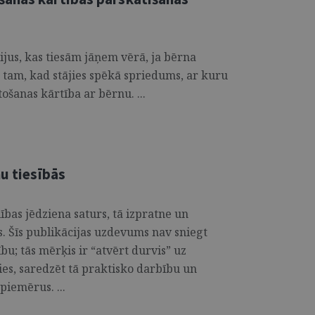
rijus, kas tiesām jāņem vērā, ja bērna
c tam, kad stājies spēkā spriedums, ar kuru
ošanas kārtība ar bērnu. ...
nu tiesībās
lības jēdziena saturs, tā izpratne un
. Šīs publikācijas uzdevums nav sniegt
bu; tās mērķis ir “atvērt durvis” uz
ties, saredzēt tā praktisko darbību un
piemērus. ...