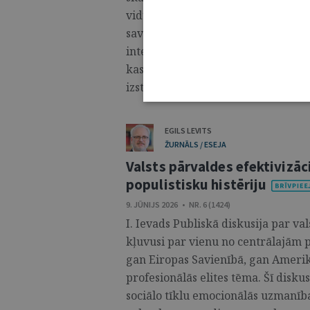
viduslaikos, tās attieksmi pret sie
savdabīgo pārvaldes iekārtu, kas st
intervijā lasiet par seno velsiešu 
kas ir viena no retajām ķeltu valodā
izstrādā likumus Velsas parlamentā
EGILS LEVITS
ŽURNĀLS / ESEJA
Valsts pārvaldes efektivizāc
populistisku histēriju
9. JŪNIJS 2026 • NR. 6 (1424)
I. Ievads Publiskā diskusija par val
kļuvusi par vienu no centrālajām p
gan Eiropas Savienībā, gan Amerika
profesionālās elites tēma. Šī diskus
sociālo tīklu emocionālās uzmanīb