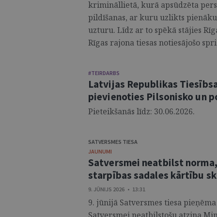
krimināllietā, kurā apsūdzēta per
pildīšanas, ar kuru uzlikts pienā
uzturu. Līdz ar to spēkā stājies R
Rīgas rajona tiesas notiesājošo spr
#TEIRDARBS
Latvijas Republikas Tiesībsa
pievienoties Pilsonisko un p
Pieteikšanās līdz: 30.06.2026.
SATVERSMES TIESA
JAUNUMI
Satversmei neatbilst norma,
starpības sadales kārtību sk
9. JŪNIJS 2026 • 13:31
9. jūnijā Satversmes tiesa pieņēma
Satversmei neatbilstošu atzina Mi