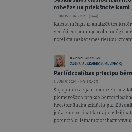
robežas un priekšnoteikumi
9. JŪNIJS 2026 • NR. 6 (1424)
Raksta mērķis ir analizēt tos kritē
vecāki ceļ jaunu prasību neilgi pē
noteikta saskarsmes tiesību izmant
ILONA KRONBERGA
ŽURNĀLS / SKAIDROJUMI. VIEDOKĻI
Par līdzdalības principu bēr
9. JŪNIJS 2026 • NR. 6 (1424)
Šajā publikācijā ir analizēts līdzda
piemērošana praksē bērnu tiesībās
hrestomātisku izklāstu par līdzdalī
jēdzienu, rosināt lasītāju iedziļinā
potenciālu, izmantojot ilustratīvus 