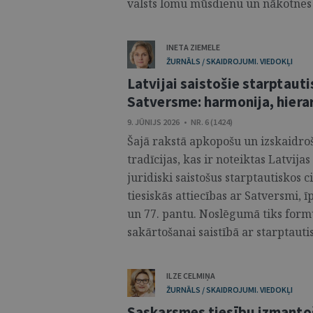
valsts lomu mūsdienu un nākotnes s
INETA ZIEMELE
ŽURNĀLS / SKAIDROJUMI. VIEDOKĻI
Latvijai saistošie starptauti
Satversme: harmonija, hierar
9. JŪNIJS 2026 • NR. 6 (1424)
Šajā rakstā apkopošu un izskaidroš
tradīcijas, kas ir noteiktas Latvija
juridiski saistošus starptautiskos 
tiesiskās attiecības ar Satversmi, ī
un 77. pantu. Noslēgumā tiks for
sakārtošanai saistībā ar starptauti
ILZE CELMIŅA
ŽURNĀLS / SKAIDROJUMI. VIEDOKĻI
Saskarsmes tiesību izmanto