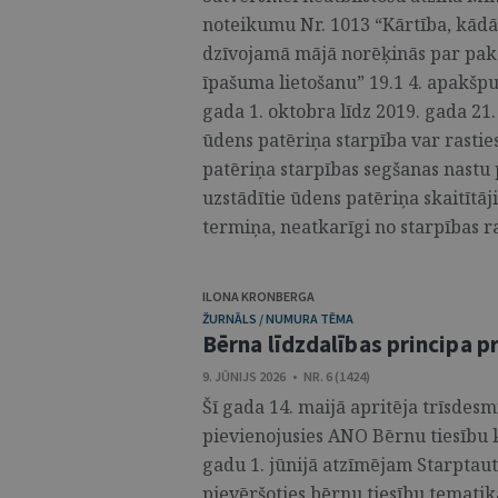
noteikumu Nr. 1013 “Kārtība, kādā
dzīvojamā mājā norēķinās par paka
īpašuma lietošanu” 19.1 4. apakšpu
gada 1. oktobra līdz 2019. gada 21
ūdens patēriņa starpība var rastie
patēriņa starpības segšanas nastu
uzstādītie ūdens patēriņa skaitītāj
termiņa, neatkarīgi no starpības r
ILONA KRONBERGA
ŽURNĀLS / NUMURA TĒMA
Bērna līdzdalības principa p
9. JŪNIJS 2026 • NR. 6 (1424)
Šī gada 14. maijā apritēja trīsdesmi
pievienojusies ANO Bērnu tiesību k
gadu 1. jūnijā atzīmējam Starptaut
pievēršoties bērnu tiesību tematik