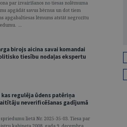
sona par izvairīšanos no tiesas nolēmuma
kums apgādāt savus bērnus un dot tiem
īgas apgabaltiesas lēmums atstāt negrozītu
iedumu. ...
rga birojs aicina savai komandai
olitisko tiesību nodaļas ekspertu
 kas regulēja ūdens patēriņa
aitītāju neverificēšanas gadījumā
 spriedumu lietā Nr. 2025-35-03. Tiesa par
nistru kabineta 2008. gada 9. decembra