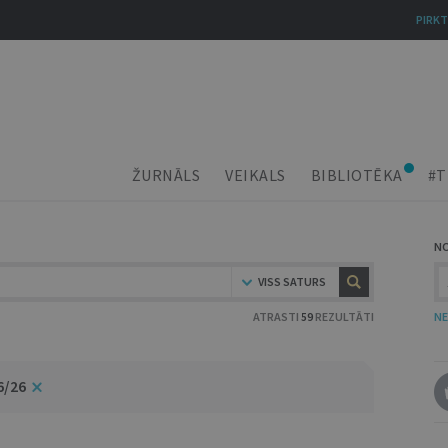
PIRKT
ŽURNĀLS
VEIKALS
BIBLIOTĒKA
#T
N
VISS SATURS
ATRASTI
59
REZULTĀTI
NE
6/26