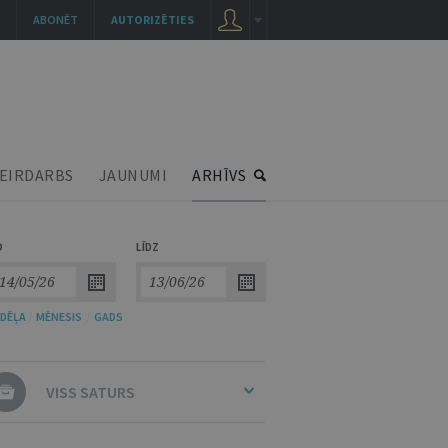
ABONĒT
AUTORIZĒTIES
EIRDARBS
JAUNUMI
ARHĪVS
O
LĪDZ
DĒĻA
/
MĒNESIS
/
GADS
VISS SATURS