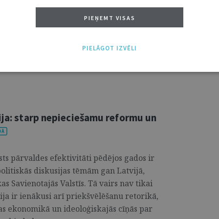
vietēm un ārzemniekiem, kā arī ļoti
PIEŅEMT VISAS
ipri atšķīrās no Anglijā esošās. Tāpat
valodu, kas pieder ķeltu valodai grupai un
, kurā cilvēki ne tikai runā, bet arī
PIELĀGOT IZVĒLI
 jeb Senedd. ...
ija: starp nepieciešamu reformu un
sts pārvaldes efektivitāti pēdējos gados ir
olitiskās diskusijas tēmām gan Latvijā,
s Savienotajās Valstīs. Tā vairs nav tikai
ija ir ienākusi arī priekšvēlēšanu retorikā,
as ekonomikā un ideoloģiskajās cīņās par