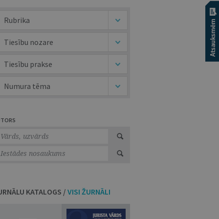
Rubrika
Tiesību nozare
Tiesību prakse
Numura tēma
UTORS
URNĀLU KATALOGS /
VISI ŽURNĀLI