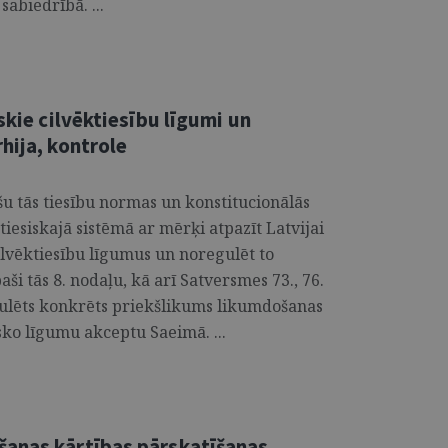
abiedrībā. ...
skie cilvēktiesību līgumi un
hija, kontrole
u tās tiesību normas un konstitucionālās
s tiesiskajā sistēmā ar mērķi atpazīt Latvijai
cilvēktiesību līgumus un noregulēt to
paši tās 8. nodaļu, kā arī Satversmes 73., 76.
mulēts konkrēts priekšlikums likumdošanas
sko līgumu akceptu Saeimā. ...
šanas kārtības pārskatīšanas