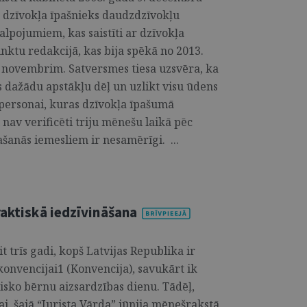
 dzīvokļa īpašnieks daudzdzīvokļu
lpojumiem, kas saistīti ar dzīvokļa
nktu redakcijā, kas bija spēkā no 2013.
. novembrim. Satversmes tiesa uzsvēra, ka
s dažādu apstākļu dēļ un uzlikt visu ūdens
 personai, kuras dzīvokļa īpašumā
i nav verificēti triju mēnešu laikā pēc
ašanās iemesliem ir nesamērīgi. ...
raktiskā iedzīvināšana
t trīs gadi, kopš Latvijas Republika ir
onvencijai1 (Konvencija), savukārt ik
isko bērnu aizsardzības dienu. Tādēļ,
ai, šajā “Jurista Vārda” jūnija mēnešrakstā