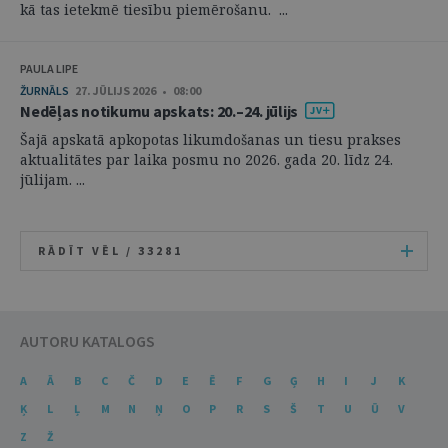
kā tas ietekmē tiesību piemērošanu. ...
PAULA LIPE
ŽURNĀLS
27. JŪLIJS 2026 • 08:00
Nedēļas notikumu apskats: 20.–24. jūlijs
Šajā apskatā apkopotas likumdošanas un tiesu prakses
aktualitātes par laika posmu no 2026. gada 20. līdz 24.
jūlijam. ...
RĀDĪT VĒL /
33281
AUTORU KATALOGS
A
Ā
B
C
Č
D
E
Ē
F
G
Ģ
H
I
J
K
Ķ
L
Ļ
M
N
Ņ
O
P
R
S
Š
T
U
Ū
V
Z
Ž