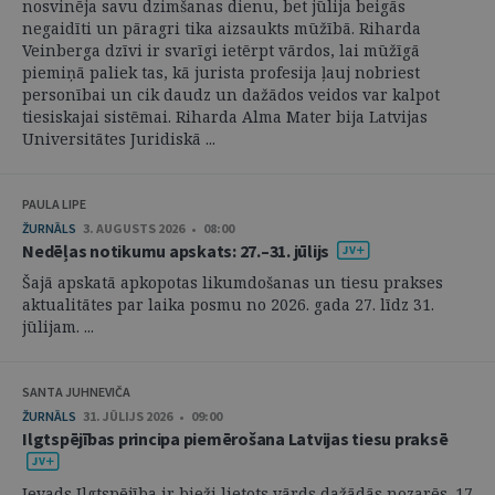
nosvinēja savu dzimšanas dienu, bet jūlija beigās
negaidīti un pāragri tika aizsaukts mūžībā. Riharda
Veinberga dzīvi ir svarīgi ietērpt vārdos, lai mūžīgā
piemiņā paliek tas, kā jurista profesija ļauj nobriest
personībai un cik daudz un dažādos veidos var kalpot
tiesiskajai sistēmai. Riharda Alma Mater bija Latvijas
Universitātes Juridiskā ...
PAULA LIPE
ŽURNĀLS
3. AUGUSTS 2026 • 08:00
Nedēļas notikumu apskats: 27.–31. jūlijs
Šajā apskatā apkopotas likumdošanas un tiesu prakses
aktualitātes par laika posmu no 2026. gada 27. līdz 31.
jūlijam. ...
SANTA JUHNEVIČA
ŽURNĀLS
31. JŪLIJS 2026 • 09:00
Ilgtspējības principa piemērošana Latvijas tiesu praksē
Ievads Ilgtspējība ir bieži lietots vārds dažādās nozarēs. 17