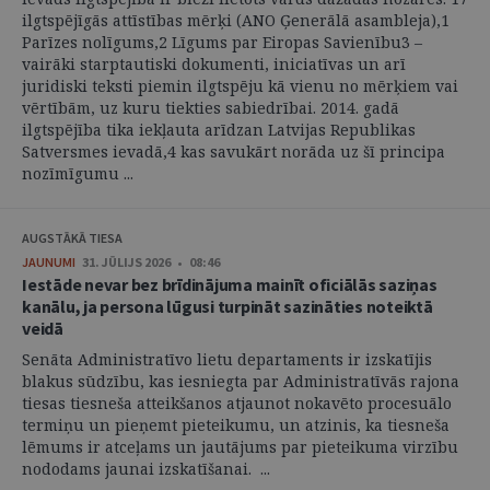
ilgtspējīgās attīstības mērķi (ANO Ģenerālā asambleja),1
Parīzes nolīgums,2 Līgums par Eiropas Savienību3 –
vairāki starptautiski dokumenti, iniciatīvas un arī
juridiski teksti piemin ilgtspēju kā vienu no mērķiem vai
vērtībām, uz kuru tiekties sabiedrībai. 2014. gadā
ilgtspējība tika iekļauta arīdzan Latvijas Republikas
Satversmes ievadā,4 kas savukārt norāda uz šī principa
nozīmīgumu ...
AUGSTĀKĀ TIESA
JAUNUMI
31. JŪLIJS 2026 • 08:46
Iestāde nevar bez brīdinājuma mainīt oficiālās saziņas
kanālu, ja persona lūgusi turpināt sazināties noteiktā
veidā
Senāta Administratīvo lietu departaments ir izskatījis
blakus sūdzību, kas iesniegta par Administratīvās rajona
tiesas tiesneša atteikšanos atjaunot nokavēto procesuālo
termiņu un pieņemt pieteikumu, un atzinis, ka tiesneša
lēmums ir atceļams un jautājums par pieteikuma virzību
nododams jaunai izskatīšanai. ...