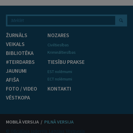
ŽURNĀLS
NOZARES
VEIKALS
Civiltiesības
BIBLIOTĒKA
Krimināltiesības
#TEIRDARBS
TIESĪBU PRAKSE
JAUNUMI
EST nolēmumi
AFIŠA
ECT nolēmumi
FOTO / VIDEO
KONTAKTI
VĒSTKOPA
MOBILĀ VERSIJA /
PILNĀ VERSIJA
© Oficiālais izdevējs Latvijas Vēstnesis