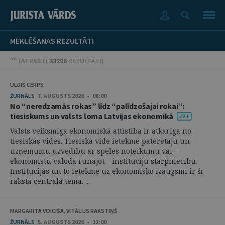
MEKLĒŠANAS REZULTĀTI
"" (
ATRASTI
33296
REZULTĀTI
)
ULDIS CĒRPS
ŽURNĀLS
7. AUGUSTS 2026 • 08:00
No “neredzamās rokas” līdz “palīdzošajai rokai”:
tiesiskums un valsts loma Latvijas ekonomikā
Valsts veiksmīga ekonomiskā attīstība ir atkarīga no
tiesiskās vides. Tiesiskā vide ietekmē patērētāju un
uzņēmumu uzvedību ar spēles noteikumu vai –
ekonomistu valodā runājot – institūciju starpniecību.
Institūcijas un to ietekme uz ekonomisko izaugsmi ir šī
raksta centrālā tēma. ...
MARGARITA VOICIŠA, VITĀLIJS RAKSTIŅŠ
ŽURNĀLS
5. AUGUSTS 2026 • 12:00