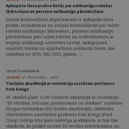
Apkopota tiesu prakse lietās par nelikumīgu robežas
šķērsošanu un personu nelikumīgu pārvietošanu
Senāta Krimināllietu departaments ir apkopojis tiesu
praksi, secinājumus un atziņas krimināllietās par valsts
robežas nelikumīgu šķērsošanu, personu nelikumīgu
pārvietošanu pāri valsts robežai un nodrošināšanu ar
iespēju nelikumīgi uzturēties Latvijā. Apkopojumā
analizēti Senāta un apgabaltiesu nolēmumi lietās, kas
izskatītas no 2020. līdz 2025. gadam. ...
TIESLIETU AKADĒMIJA
JAUNUMI
27. JŪLIJS 2026 • 14:53
Tieslietu akadēmijā ar vieslekciju uzstāsies profesors
Pols Kreigs
16. oktobrī plkst. 11.00 Tieslietu akadēmijā ar vieslekciju
“ES vērtības: tvērums, piemērošana un ietekme” uzstāsies
Eiropas Savienības (ES) tiesību akadēmiķis, Oksfordas
Universitātes emeritētais profesors Pols Kreigs (Paul
Craig). Lekcija būs īpaši noderīga praktiķiem, jo tajā tiks
skaidrots, ko praksē nozīmē ES vērtību iedzīvināšana un