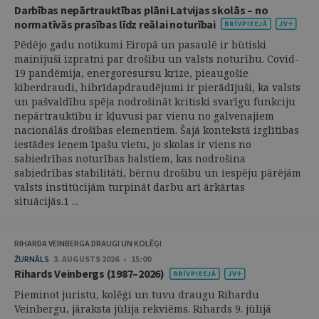
Darbības nepārtrauktības plāni Latvijas skolās – no
normatīvās prasības līdz reālai noturībai
Pēdējo gadu notikumi Eiropā un pasaulē ir būtiski
mainījuši izpratni par drošību un valsts noturību. Covid-
19 pandēmija, energoresursu krīze, pieaugošie
kiberdraudi, hibrīdapdraudējumi ir pierādījuši, ka valsts
un pašvaldību spēja nodrošināt kritiski svarīgu funkciju
nepārtrauktību ir kļuvusi par vienu no galvenajiem
nacionālās drošības elementiem. Šajā kontekstā izglītības
iestādes ieņem īpašu vietu, jo skolas ir viens no
sabiedrības noturības balstiem, kas nodrošina
sabiedrības stabilitāti, bērnu drošību un iespēju pārējām
valsts institūcijām turpināt darbu arī ārkārtas
situācijās.1 ...
RIHARDA VEINBERGA DRAUGI UN KOLĒĢI
ŽURNĀLS
3. AUGUSTS 2026 • 15:00
Rihards Veinbergs (1987–2026)
Pieminot juristu, kolēģi un tuvu draugu Rihardu
Veinbergu, jāraksta jūlija rekviēms. Rihards 9. jūlijā