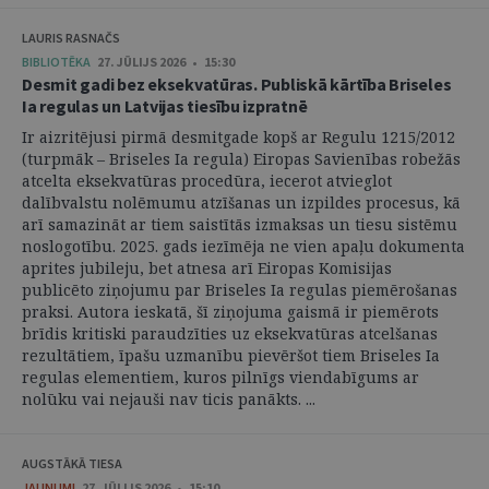
LAURIS RASNAČS
BIBLIOTĒKA
27. JŪLIJS 2026 • 15:30
Desmit gadi bez eksekvatūras. Publiskā kārtība Briseles
Ia regulas un Latvijas tiesību izpratnē
Ir aizritējusi pirmā desmitgade kopš ar Regulu 1215/2012
(turpmāk – Briseles Ia regula) Eiropas Savienības robežās
atcelta eksekvatūras procedūra, iecerot atvieglot
dalībvalstu nolēmumu atzīšanas un izpildes procesus, kā
arī samazināt ar tiem saistītās izmaksas un tiesu sistēmu
noslogotību. 2025. gads iezīmēja ne vien apaļu dokumenta
aprites jubileju, bet atnesa arī Eiropas Komisijas
publicēto ziņojumu par Briseles Ia regulas piemērošanas
praksi. Autora ieskatā, šī ziņojuma gaismā ir piemērots
brīdis kritiski paraudzīties uz eksekvatūras atcelšanas
rezultātiem, īpašu uzmanību pievēršot tiem Briseles Ia
regulas elementiem, kuros pilnīgs viendabīgums ar
nolūku vai nejauši nav ticis panākts. ...
AUGSTĀKĀ TIESA
JAUNUMI
27. JŪLIJS 2026 • 15:10