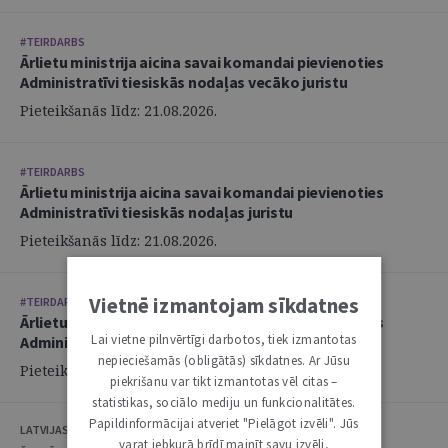
#TEIRDARBS
Ārlietu ministrija aicina savai komandai pievienoties
Administratīvi tiesiskās nodaļas vecāko juristu
Pieteikšanās līdz: 21.08.2026.
#TEIRDARBS
Ārlietu ministrija aicina savai komandai pievienoties
Administratīvi tiesiskās nodaļas juristu
Pieteikšanās līdz: 21.08.2026.
Vietnē izmantojam sīkdatnes
#TEIRDARBS
Ārlietu ministrija aicina savai komandai pievienoties
Lai vietne pilnvērtīgi darbotos, tiek izmantotas
Administratīvi tiesiskās nodaļas juristu
nepieciešamās (obligātās) sīkdatnes. Ar Jūsu
Pieteikšanās līdz: 21.08.2026.
piekrišanu var tikt izmantotas vēl citas –
statistikas, sociālo mediju un funkcionalitātes.
Papildinformācijai atveriet "Pielāgot izvēli". Jūs
LATVIJAS ZVĒRINĀTU ADVOKĀTU PADOME
varat jebkurā brīdī mainīt savu izvēli,