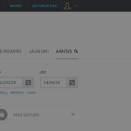
ABONĒT
AUTORIZĒTIES
EIRDARBS
JAUNUMI
ARHĪVS
O
LĪDZ
DĒĻA
/
MĒNESIS
/
GADS
VISS SATURS