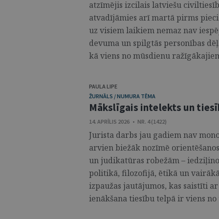
atzīmējis izcilais latviešu civiltie
atvadījāmies arī martā pirms piec
uz visiem laikiem nemaz nav iespē
devuma un spilgtās personības dēļ. 
kā viens no mūsdienu ražīgākajiem 
PAULA LIPE
ŽURNĀLS / NUMURA TĒMA
Mākslīgais intelekts un ties
14. APRĪLIS 2026 • NR. 4 (1422)
Jurista darbs jau gadiem nav mono
arvien biežāk nozīmē orientēšanos
un judikatūras robežām – iedziļinot
politikā, filozofijā, ētikā un vairāk
izpaužas jautājumos, kas saistīti ar
ienākšana tiesību telpā ir viens no