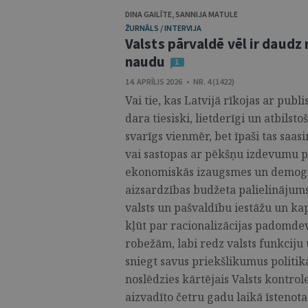
DINA GAILĪTE
,
SANNIJA MATULE
ŽURNĀLS / INTERVIJA
Valsts pārvaldē vēl ir daudz
naudu
1
14. APRĪLIS 2026 • NR. 4 (1422)
Vai tie, kas Latvijā rīkojas ar pub
dara tiesiski, lietderīgi un atbilst
svarīgs vienmēr, bet īpaši tas saas
vai sastopas ar pēkšņu izdevumu p
ekonomiskās izaugsmes un demogrāf
aizsardzības budžeta palielinājums
valsts un pašvaldību iestāžu un ka
kļūt par racionalizācijas padomdevē
robežām, labi redz valsts funkciju
sniegt savus priekšlikumus politika
noslēdzies kārtējais Valsts kontrole
aizvadīto četru gadu laikā īstenota