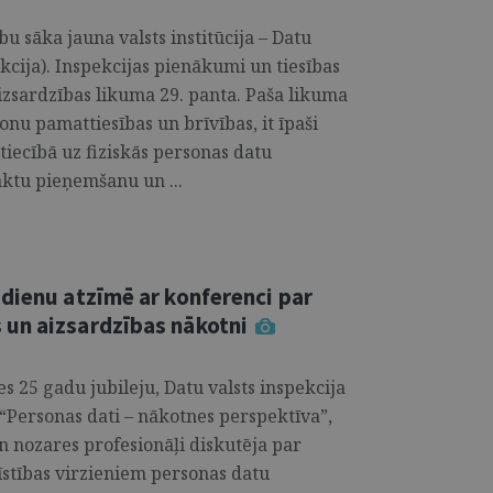
u sāka jauna valsts institūcija – Datu
kcija). Inspekcijas pienākumi un tiesības
aizsardzības likuma 29. panta. Paša likuma
sonu pamattiesības un brīvības, it īpaši
tiecībā uz fiziskās personas datu
aktu pieņemšanu un ...
dienu atzīmē ar konferenci par
un aizsardzības nākotni
es 25 gadu jubileju, Datu valsts inspekcija
“Personas dati – nākotnes perspektīva”,
un nozares profesionāļi diskutēja par
īstības virzieniem personas datu