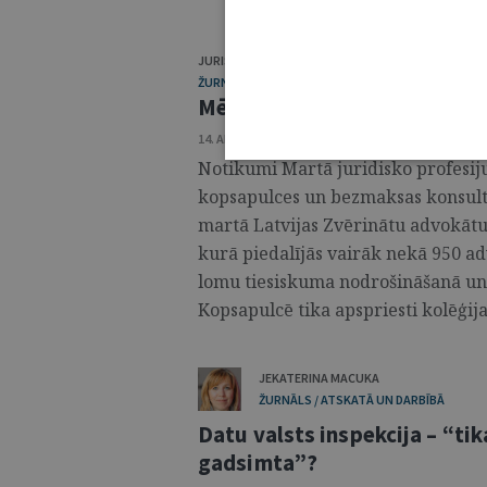
JURISTA VĀRDS
ŽURNĀLS / MĒNEŠA HRONIKA
Mēneša hronika: marts
14. APRĪLIS 2026 • NR. 4 (1422)
Notikumi Martā juridisko profesiju
kopsapulces un bezmaksas konsultā
martā Latvijas Zvērinātu advokātu
kurā piedalījās vairāk nekā 950 ad
lomu tiesiskuma nodrošināšanā un 
Kopsapulcē tika apspriesti kolēģija
JEKATERINA MACUKA
ŽURNĀLS / ATSKATĀ UN DARBĪBĀ
Datu valsts inspekcija – “tik
gadsimta”?