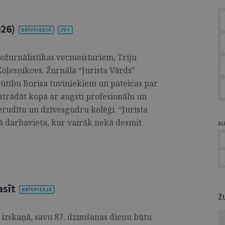
026)
tožurnālistikas vecmeistariem, Triju
oļesņikovs. Žurnāla “Jurista Vārds”
zjūtību Borisa tuviniekiem un pateicas par
 strādāt kopā ar augsti profesionālu un
 erudītu un dzīvesgudru kolēģi. “Jurista
jā darbavieta, kur vairāk nekā desmit
A
asīt
Ž
izskaņā, savu 87. dzimšanas dienu būtu