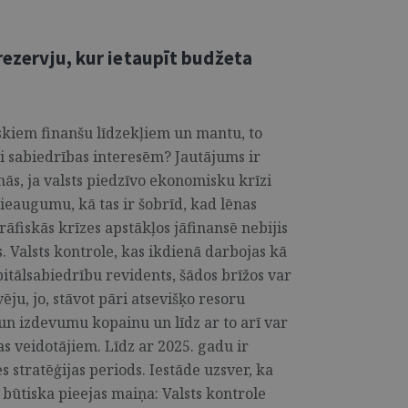
 rezervju, kur ietaupīt budžeta
liskiem finanšu līdzekļiem un mantu, to
oši sabiedrības interesēm? Jautājums ir
inās, ja valsts piedzīvo ekonomisku krīzi
ieaugumu, kā tas ir šobrīd, kad lēnas
iskās krīzes apstākļos jāfinansē nebijis
. Valsts kontrole, kas ikdienā darbojas kā
pitālsabiedrību revidents, šādos brīžos var
ju, jo, stāvot pāri atsevišķo resoru
 un izdevumu kopainu un līdz ar to arī var
s veidotājiem. Līdz ar 2025. gadu ir
s stratēģijas periods. Iestāde uzsver, ka
 būtiska pie­ejas maiņa: Valsts kontrole