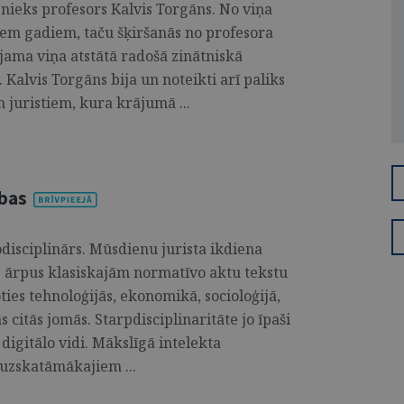
sībnieks profesors Kalvis Torgāns. No viņa
iem gadiem, taču šķiršanās no profesora
jama viņa atstātā radošā zinātniskā
Kalvis Torgāns bija un noteikti arī paliks
juristiem, kura krājumā ...
ības
disciplinārs. Mūsdienu jurista ikdiena
 ārpus klasiskajām normatīvo aktu tekstu
ies tehnoloģijās, ekonomikā, socioloģijā,
ās citās jomās. Starpdisciplinaritāte jo īpaši
 digitālo vidi. Mākslīgā intelekta
 uzskatāmākajiem ...