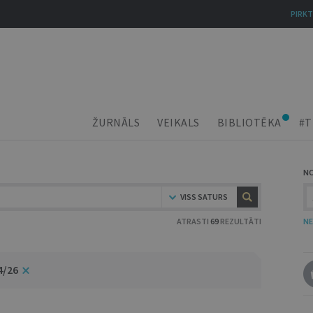
PIRKT
ŽURNĀLS
VEIKALS
BIBLIOTĒKA
#T
N
VISS SATURS
ATRASTI
69
REZULTĀTI
NE
4/26