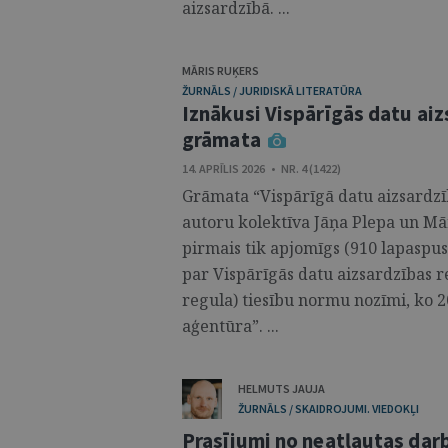
aizsardzībā. ...
MĀRIS RUĶERS
ŽURNĀLS / JURIDISKĀ LITERATŪRA
Iznākusi Vispārīgās datu ai
grāmata
14. APRĪLIS 2026 • NR. 4 (1422)
Grāmata “Vispārīgā datu aizsardzī
autoru kolektīva Jāņa Plepa un Mār
pirmais tik apjomīgs (910 lapaspus
par Vispārīgās datu aizsardzības 
regula) tiesību normu nozīmi, ko 
aģentūra”. ...
HELMUTS JAUJA
ŽURNĀLS / SKAIDROJUMI. VIEDOKĻI
Prasījumi no neatļautas darb