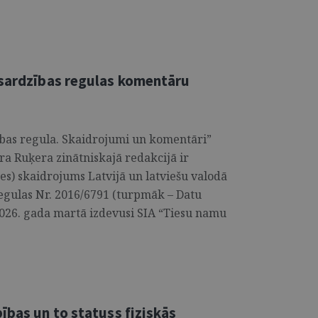
zsardzības regulas komentāru
bas regula. Skaidrojumi un komentāri”
a Ruķera zinātniskajā redakcijā ir
es) skaidrojums Latvijā un latviešu valodā
regulas Nr. 2016/6791 (turpmāk – Datu
2026. gada martā izdevusi SIA “Tiesu namu
ības un to statuss fiziskās