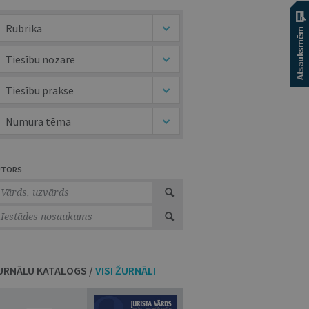
Rubrika
Tiesību nozare
Tiesību prakse
Numura tēma
UTORS
URNĀLU KATALOGS /
VISI ŽURNĀLI