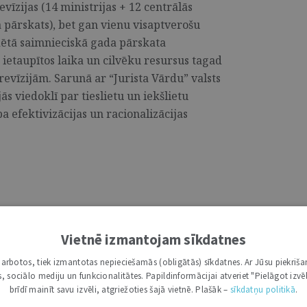
evīzijas (14 ministrijas + 12 centrālās
a pārskats), bet gan vienu visaptverošu
idētā saimnieciskā gada pārskata
ietaupītos laika un cilvēku resursus tagad
 revīzijām. Sarunā ar “Jurista Vārdu” valsts
ās viedoklī par tieslietu un iekšlietu
ba efektivizācijas un racionalizācijas
Vietnē izmantojam sīkdatnes
 redakcijas slejā bija publicētas
i darbotos, tiek izmantotas nepieciešamās (obligātās) sīkdatnes. Ar Jūsu piekriša
ormu. Atsaucoties uz redakcijas
kas, sociālo mediju un funkcionalitātes. Papildinformācijai atveriet "Pielāgot izvēl
u padomes viedokli par reformu procesu un
brīdī mainīt savu izvēli, atgriežoties šajā vietnē. Plašāk –
sīkdatņu politikā
.