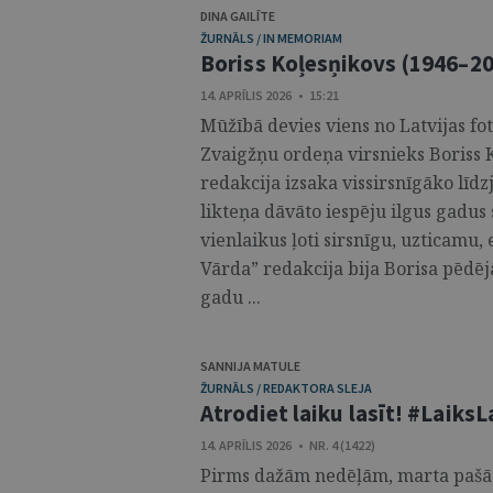
DINA GAILĪTE
ŽURNĀLS / IN MEMORIAM
Boriss Koļesņikovs (1946–2
14. APRĪLIS 2026 • 15:21
Mūžībā devies viens no Latvijas fo
Zvaigžņu ordeņa virsnieks Boriss K
redakcija izsaka vissirsnīgāko līd
likteņa dāvāto iespēju ilgus gadus
vienlaikus ļoti sirsnīgu, uzticamu,
Vārda” redakcija bija Borisa pēdē
gadu ...
SANNIJA MATULE
ŽURNĀLS / REDAKTORA SLEJA
Atrodiet laiku lasīt! #LaiksL
14. APRĪLIS 2026 • NR. 4 (1422)
Pirms dažām nedēļām, marta pašā 