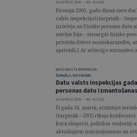
14. APRĪLIS 2026 • NR. 4 (1422)
Pirmajā 2001. gada dienā savu darb
valsts inspekcija1(turpmāk – Inspe
izrietēja no Fizisko personu datu 
mērķis bija – aizsargāt fizisko per
privātās dzīves neaizskaramību, at
apstrādi.2 Ar attiecīgo normatīvo 
DATU VALSTS INSPEKCIJA
ŽURNĀLS / NOTIKUMS
Datu valsts inspekcijas gada
personas datu izmantošanas 
14. APRĪLIS 2026 • NR. 4 (1422)
Šī gada 26. martā, atzīmējot iestād
(turpmāk – DVI) rīkoja konferenci 
kurā eksperti, politikas veidotāji 
aktuālajiem izaicinājumiem un att