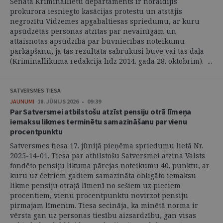
Senāta Krimināllietu departaments ir noraidījis
prokurora iesniegto kasācijas protestu un atstājis
negrozītu Vidzemes apgabaltiesas spriedumu, ar kuru
apsūdzētās personas atzītas par nevainīgām un
attaisnotas apsūdzībā par būvniecības noteikumu
pārkāpšanu, ja tās rezultātā sabrukusi būve vai tās daļa
(Krimināllikuma redakcijā līdz 2014. gada 28. oktobrim). ...
SATVERSMES TIESA
JAUNUMI
18. JŪNIJS 2026 • 09:39
Par Satversmei atbilstošu atzīst pensiju otrā līmeņa
iemaksu likmes terminētu samazināšanu par vienu
procentpunktu
Satversmes tiesa 17. jūnijā pieņēma spriedumu lietā Nr.
2025-14-01. Tiesa par atbilstošu Satversmei atzina Valsts
fondēto pensiju likuma pārejas noteikumu 40. punktu, ar
kuru uz četriem gadiem samazināta obligāto iemaksu
likme pensiju otrajā līmenī no sešiem uz pieciem
procentiem, vienu procentpunktu novirzot pensiju
pirmajam līmenim. Tiesa secināja, ka minētā norma ir
vērsta gan uz personas tiesību aizsardzību, gan visas