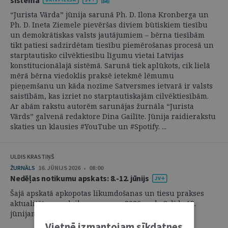
“Jurista Vārda” jūnija sarunā Ph. D. Ilona Kronberga un
Ph. D. Ineta Ziemele pievēršas diviem būtiskiem tiesību
un demokrātiskas valsts jautājumiem – bērna tiesībām
tikt patiesi sadzirdētam tiesību piemērošanas procesā un
starptautisko cilvēktiesību līgumu vietai Latvijas
konstitucionālajā sistēmā. Sarunā tiek aplūkots, cik lielā
mērā bērna viedoklis praksē ietekmē lēmumu
pieņemšanu un kāda nozīme Satversmes ietvarā ir valsts
saistībām, kas izriet no starptautiskajām cilvēktiesībām.
Ar abām rakstu autorēm sarunājas žurnāla “Jurista
Vārds” galvenā redaktore Dina Gailīte. Jūnija raidierakstu
skaties un klausies #YouTube un #Spotify. ...
ULDIS KRASTIŅŠ
ŽURNĀLS
16. JŪNIJS 2026 • 08:00
Nedēļas notikumu apskats: 8.-12. jūnijs
Šajā apskatā apkopotas likumdošanas un tiesu prakses
aktualitātes par laika posmu no 2026. gada 8. līdz 12.
jūnijam. ...
Vietnē izmantojam sīkdatnes