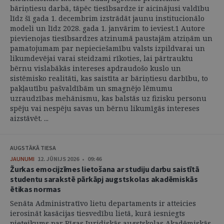
bāriņtiesu darbā, tāpēc tiesībsardze ir aicinājusi valdību
līdz šī gada 1. decembrim izstrādāt jaunu institucionālo
modeli un līdz 2028. gada 1. janvārim to ieviest.1 Autore
pievienojas tiesībsardzes atzinumā paustajām atziņām un
pamatojumam par nepieciešamību valsts izpildvarai un
likumdevējai varai steidzami rīkoties, lai pārtrauktu
bērnu vislabākās intereses apdraudošo kuslo un
sistēmisko realitāti, kas saistīta ar bāriņtiesu darbību, to
pakļautību pašvaldībām un smagnējo lēmumu
uzraudzības mehānismu, kas balstās uz fizisku personu
spēju vai nespēju savas un bērnu likumīgās intereses
aizstāvēt. ...
AUGSTĀKĀ TIESA
JAUNUMI
12. JŪNIJS 2026 • 09:46
Žurkas emocijzīmes lietošana ar studiju darbu saistītā
studentu sarakstē pārkāpj augstskolas akadēmiskās
ētikas normas
Senāta Administratīvo lietu departaments ir atteicies
ierosināt kasācijas tiesvedību lietā, kurā iesniegts
pieteikums par Rīgas Juridiskās augstskolas Akadēmiskās