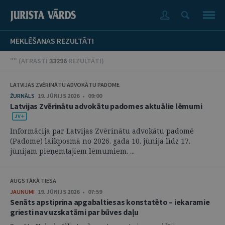
MEKLĒŠANAS REZULTĀTI
"" (
ATRASTI
33296
REZULTĀTI
)
LATVIJAS ZVĒRINĀTU ADVOKĀTU PADOME
ŽURNĀLS
19. JŪNIJS 2026 • 09:00
Latvijas Zvērinātu advokātu padomes aktuālie lēmumi
Informācija par Latvijas Zvērinātu advokātu padomē
(Padome) laikposmā no 2026. gada 10. jūnija līdz 17.
jūnijam pieņemtajiem lēmumiem. ...
AUGSTĀKĀ TIESA
JAUNUMI
19. JŪNIJS 2026 • 07:59
Senāts apstiprina apgabaltiesas konstatēto – iekaramie
griesti nav uzskatāmi par būves daļu