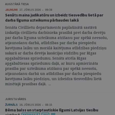
AUGSTĀKĀ TIESA
JAUNUMI
17. JŪNIJS 2026 • 09:38
Senāts maina judikatūru un izbeidz tiesvedību lietā par
darba līguma uzteikumu pārbaudes laikā
Senāta Civillietu departaments paplašinātā sastāvā
izskatīja civillietu darbinieka prasībā pret darba devēju
par darba līguma uzteikuma atzīšanu par spēkā neesošu,
atjaunošanu darbā, atlīdzības par darba piespiedu
kavējuma laiku un morālā kaitējuma atlīdzības piedziņu
sakarā ar darba devēja kasācijas sūdzību par Rīgas
apgabaltiesas spriedumu. Senāts atcēla Rīgas
apgabaltiesas spriedumu daļā, ar kuru apmierināta
prasība par uzteikuma atzīšanu par spēkā neesošu,
atjaunošanu darbā un atlīdzības par darba piespiedu
kavējuma laiku piedziņu, un izbeidza tiesvedību lietā
minētajā prasības daļā. ...
JURISTA VĀRDS
ŽURNĀLS
16. JŪNIJS 2026 • 08:15
Bērna balss un starptautiskie līgumi Latvijas tiesību
sistēmā