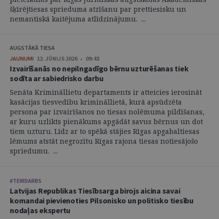
šķīrējtiesas sprieduma atzīšanu par prettiesisku un
nemantiskā kaitējuma atlīdzinājumu. ...
AUGSTĀKĀ TIESA
JAUNUMI
12. JŪNIJS 2026 • 09:43
Izvairīšanās no nepilngadīgo bērnu uzturēšanas tiek
sodīta ar sabiedrisko darbu
Senāta Krimināllietu departaments ir atteicies ierosināt
kasācijas tiesvedību krimināllietā, kurā apsūdzēta
persona par izvairīšanos no tiesas nolēmuma pildīšanas,
ar kuru uzlikts pienākums apgādāt savus bērnus un dot
tiem uzturu. Līdz ar to spēkā stājies Rīgas apgabaltiesas
lēmums atstāt negrozītu Rīgas rajona tiesas notiesājošo
spriedumu. ...
#TEIRDARBS
Latvijas Republikas Tiesībsarga birojs aicina savai
komandai pievienoties Pilsonisko un politisko tiesību
nodaļas ekspertu