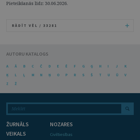
Pieteikšanās līdz: 30.06.2026.
RĀDĪT VĒL /
33281
AUTORU KATALOGS
A
Ā
B
C
Č
D
E
Ē
F
G
Ģ
H
I
J
K
Ķ
L
Ļ
M
N
Ņ
O
P
R
S
Š
T
U
Ū
V
Z
Ž
ŽURNĀLS
NOZARES
VEIKALS
Civiltiesības