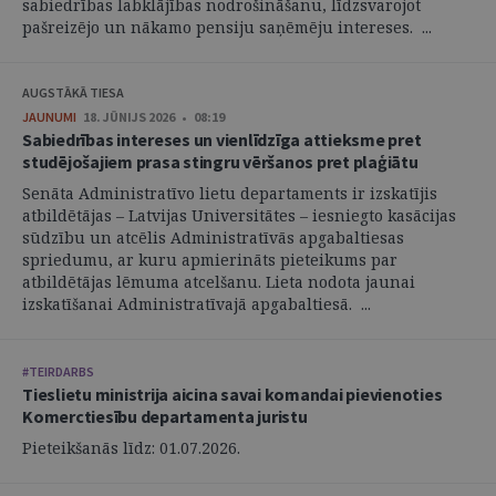
sabiedrības labklājības nodrošināšanu, līdzsvarojot
pašreizējo un nākamo pensiju saņēmēju intereses. ...
AUGSTĀKĀ TIESA
JAUNUMI
18. JŪNIJS 2026 • 08:19
Sabiedrības intereses un vienlīdzīga attieksme pret
studējošajiem prasa stingru vēršanos pret plaģiātu
Senāta Administratīvo lietu departaments ir izskatījis
atbildētājas – Latvijas Universitātes – iesniegto kasācijas
sūdzību un atcēlis Administratīvās apgabaltiesas
spriedumu, ar kuru apmierināts pieteikums par
atbildētājas lēmuma atcelšanu. Lieta nodota jaunai
izskatīšanai Administratīvajā apgabaltiesā. ...
#TEIRDARBS
Tieslietu ministrija aicina savai komandai pievienoties
Komerctiesību departamenta juristu
Pieteikšanās līdz: 01.07.2026.