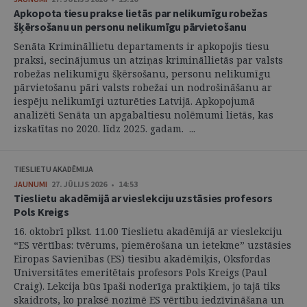
Apkopota tiesu prakse lietās par nelikumīgu robežas
šķērsošanu un personu nelikumīgu pārvietošanu
Senāta Krimināllietu departaments ir apkopojis tiesu
praksi, secinājumus un atziņas krimināllietās par valsts
robežas nelikumīgu šķērsošanu, personu nelikumīgu
pārvietošanu pāri valsts robežai un nodrošināšanu ar
iespēju nelikumīgi uzturēties Latvijā. Apkopojumā
analizēti Senāta un apgabaltiesu nolēmumi lietās, kas
izskatītas no 2020. līdz 2025. gadam. ...
TIESLIETU AKADĒMIJA
JAUNUMI
27. JŪLIJS 2026 • 14:53
Tieslietu akadēmijā ar vieslekciju uzstāsies profesors
Pols Kreigs
16. oktobrī plkst. 11.00 Tieslietu akadēmijā ar vieslekciju
“ES vērtības: tvērums, piemērošana un ietekme” uzstāsies
Eiropas Savienības (ES) tiesību akadēmiķis, Oksfordas
Universitātes emeritētais profesors Pols Kreigs (Paul
Craig). Lekcija būs īpaši noderīga praktiķiem, jo tajā tiks
skaidrots, ko praksē nozīmē ES vērtību iedzīvināšana un