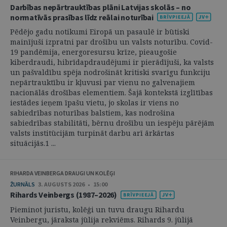
Darbības nepārtrauktības plāni Latvijas skolās – no
normatīvās prasības līdz reālai noturībai
Pēdējo gadu notikumi Eiropā un pasaulē ir būtiski
mainījuši izpratni par drošību un valsts noturību. Covid-
19 pandēmija, energoresursu krīze, pieaugošie
kiberdraudi, hibrīdapdraudējumi ir pierādījuši, ka valsts
un pašvaldību spēja nodrošināt kritiski svarīgu funkciju
nepārtrauktību ir kļuvusi par vienu no galvenajiem
nacionālās drošības elementiem. Šajā kontekstā izglītības
iestādes ieņem īpašu vietu, jo skolas ir viens no
sabiedrības noturības balstiem, kas nodrošina
sabiedrības stabilitāti, bērnu drošību un iespēju pārējām
valsts institūcijām turpināt darbu arī ārkārtas
situācijās.1 ...
RIHARDA VEINBERGA DRAUGI UN KOLĒĢI
ŽURNĀLS
3. AUGUSTS 2026 • 15:00
Rihards Veinbergs (1987–2026)
Pieminot juristu, kolēģi un tuvu draugu Rihardu
Veinbergu, jāraksta jūlija rekviēms. Rihards 9. jūlijā