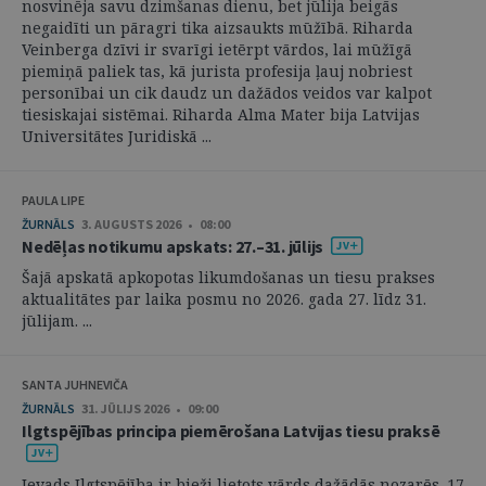
nosvinēja savu dzimšanas dienu, bet jūlija beigās
negaidīti un pāragri tika aizsaukts mūžībā. Riharda
Veinberga dzīvi ir svarīgi ietērpt vārdos, lai mūžīgā
piemiņā paliek tas, kā jurista profesija ļauj nobriest
personībai un cik daudz un dažādos veidos var kalpot
tiesiskajai sistēmai. Riharda Alma Mater bija Latvijas
Universitātes Juridiskā ...
PAULA LIPE
ŽURNĀLS
3. AUGUSTS 2026 • 08:00
Nedēļas notikumu apskats: 27.–31. jūlijs
Šajā apskatā apkopotas likumdošanas un tiesu prakses
aktualitātes par laika posmu no 2026. gada 27. līdz 31.
jūlijam. ...
SANTA JUHNEVIČA
ŽURNĀLS
31. JŪLIJS 2026 • 09:00
Ilgtspējības principa piemērošana Latvijas tiesu praksē
Ievads Ilgtspējība ir bieži lietots vārds dažādās nozarēs. 17