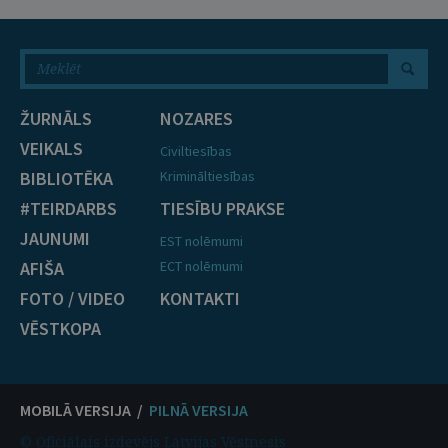
ŽURNĀLS
NOZARES
VEIKALS
Civiltiesības
BIBLIOTĒKA
Krimināltiesības
#TEIRDARBS
TIESĪBU PRAKSE
JAUNUMI
EST nolēmumi
AFIŠA
ECT nolēmumi
FOTO / VIDEO
KONTAKTI
VĒSTKOPA
MOBILĀ VERSIJA /
PILNĀ VERSIJA
© Oficiālais izdevējs Latvijas Vēstnesis