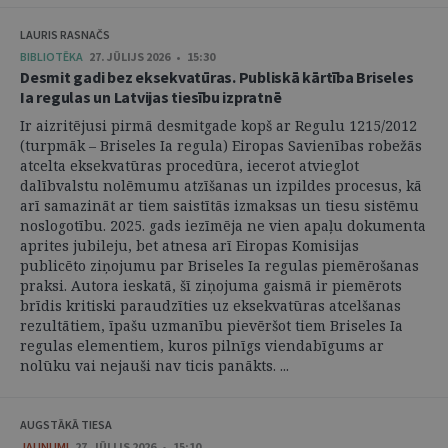
LAURIS RASNAČS
BIBLIOTĒKA
27. JŪLIJS 2026 • 15:30
Desmit gadi bez eksekvatūras. Publiskā kārtība Briseles
Ia regulas un Latvijas tiesību izpratnē
Ir aizritējusi pirmā desmitgade kopš ar Regulu 1215/2012
(turpmāk – Briseles Ia regula) Eiropas Savienības robežās
atcelta eksekvatūras procedūra, iecerot atvieglot
dalībvalstu nolēmumu atzīšanas un izpildes procesus, kā
arī samazināt ar tiem saistītās izmaksas un tiesu sistēmu
noslogotību. 2025. gads iezīmēja ne vien apaļu dokumenta
aprites jubileju, bet atnesa arī Eiropas Komisijas
publicēto ziņojumu par Briseles Ia regulas piemērošanas
praksi. Autora ieskatā, šī ziņojuma gaismā ir piemērots
brīdis kritiski paraudzīties uz eksekvatūras atcelšanas
rezultātiem, īpašu uzmanību pievēršot tiem Briseles Ia
regulas elementiem, kuros pilnīgs viendabīgums ar
nolūku vai nejauši nav ticis panākts. ...
AUGSTĀKĀ TIESA
JAUNUMI
27. JŪLIJS 2026 • 15:10