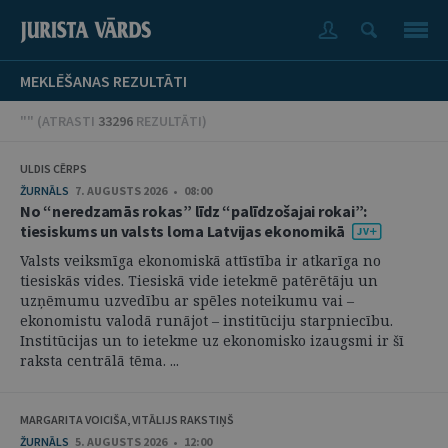
MEKLĒŠANAS REZULTĀTI
"" (
ATRASTI
33296
REZULTĀTI
)
ULDIS CĒRPS
ŽURNĀLS
7. AUGUSTS 2026 • 08:00
No “neredzamās rokas” līdz “palīdzošajai rokai”:
tiesiskums un valsts loma Latvijas ekonomikā
Valsts veiksmīga ekonomiskā attīstība ir atkarīga no
tiesiskās vides. Tiesiskā vide ietekmē patērētāju un
uzņēmumu uzvedību ar spēles noteikumu vai –
ekonomistu valodā runājot – institūciju starpniecību.
Institūcijas un to ietekme uz ekonomisko izaugsmi ir šī
raksta centrālā tēma. ...
MARGARITA VOICIŠA, VITĀLIJS RAKSTIŅŠ
ŽURNĀLS
5. AUGUSTS 2026 • 12:00