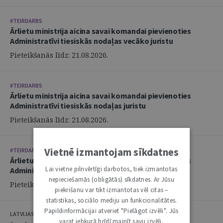
#TEIRDARBS
Ārlietu ministrija aicina savai komandai pievienoties
Administratīvi tiesiskās nodaļas vecāko juristu
Pieteikšanās līdz: 21.08.2026.
#TEIRDARBS
Ārlietu ministrija aicina savai komandai pievienoties
Administratīvi tiesiskās nodaļas juristu
Pieteikšanās līdz: 21.08.2026.
Vietnē izmantojam sīkdatnes
#TEIRDARBS
Ārlietu ministrija aicina savai komandai pievienoties
Lai vietne pilnvērtīgi darbotos, tiek izmantotas
Administratīvi tiesiskās nodaļas juristu
nepieciešamās (obligātās) sīkdatnes. Ar Jūsu
Pieteikšanās līdz: 21.08.2026.
piekrišanu var tikt izmantotas vēl citas –
statistikas, sociālo mediju un funkcionalitātes.
Papildinformācijai atveriet "Pielāgot izvēli". Jūs
LATVIJAS ZVĒRINĀTU ADVOKĀTU PADOME
varat jebkurā brīdī mainīt savu izvēli,