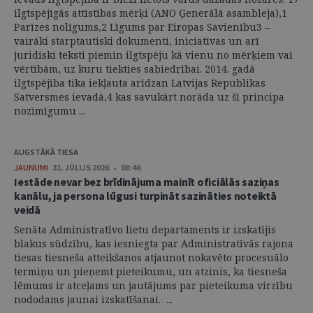
ilgtspējīgās attīstības mērķi (ANO Ģenerālā asambleja),1
Parīzes nolīgums,2 Līgums par Eiropas Savienību3 –
vairāki starptautiski dokumenti, iniciatīvas un arī
juridiski teksti piemin ilgtspēju kā vienu no mērķiem vai
vērtībām, uz kuru tiekties sabiedrībai. 2014. gadā
ilgtspējība tika iekļauta arīdzan Latvijas Republikas
Satversmes ievadā,4 kas savukārt norāda uz šī principa
nozīmīgumu ...
AUGSTĀKĀ TIESA
JAUNUMI
31. JŪLIJS 2026 • 08:46
Iestāde nevar bez brīdinājuma mainīt oficiālās saziņas
kanālu, ja persona lūgusi turpināt sazināties noteiktā
veidā
Senāta Administratīvo lietu departaments ir izskatījis
blakus sūdzību, kas iesniegta par Administratīvās rajona
tiesas tiesneša atteikšanos atjaunot nokavēto procesuālo
termiņu un pieņemt pieteikumu, un atzinis, ka tiesneša
lēmums ir atceļams un jautājums par pieteikuma virzību
nododams jaunai izskatīšanai. ...