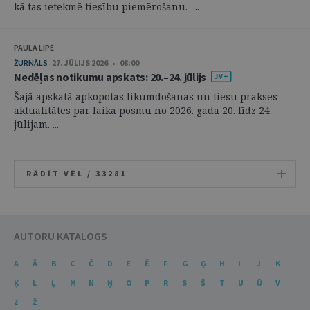
kā tas ietekmē tiesību piemērošanu. ...
PAULA LIPE
ŽURNĀLS
27. JŪLIJS 2026 • 08:00
Nedēļas notikumu apskats: 20.–24. jūlijs
Šajā apskatā apkopotas likumdošanas un tiesu prakses
aktualitātes par laika posmu no 2026. gada 20. līdz 24.
jūlijam. ...
RĀDĪT VĒL /
33281
AUTORU KATALOGS
A
Ā
B
C
Č
D
E
Ē
F
G
Ģ
H
I
J
K
Ķ
L
Ļ
M
N
Ņ
O
P
R
S
Š
T
U
Ū
V
Z
Ž