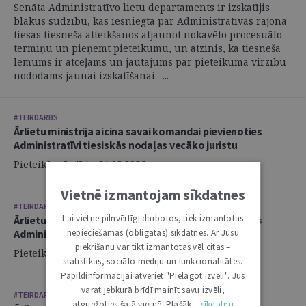
Senāta Administratīvo lietu departaments ir izskatījis
blakus sūdzību, kas iesniegta par Administratīvās rajona
tiesas tiesneša atteikšanos atjaunot nokavēto procesuālo
termiņu un pieņemt pieteikumu, un atzinis, ka tiesneša
lēmums ir atceļams un jautājums par pieteikuma virzību
nododams jaunai izskatīšanai. ...
#TEIRDARBS
Ārlietu ministrija aicina savai komandai pievienoties
Administratīvi tiesiskās nodaļas vecāko juristu
Pieteikšanās līdz: 21.08.2026.
Vietnē izmantojam sīkdatnes
#TEIRDARBS
Lai vietne pilnvērtīgi darbotos, tiek izmantotas
Ārlietu ministrija aicina savai komandai pievienoties
Administratīvi tiesiskās nodaļas juristu
nepieciešamās (obligātās) sīkdatnes. Ar Jūsu
piekrišanu var tikt izmantotas vēl citas –
Pieteikšanās līdz: 21.08.2026.
statistikas, sociālo mediju un funkcionalitātes.
Papildinformācijai atveriet "Pielāgot izvēli". Jūs
varat jebkurā brīdī mainīt savu izvēli,
#TEIRDARBS
atgriežoties šajā vietnē. Plašāk –
sīkdatņu