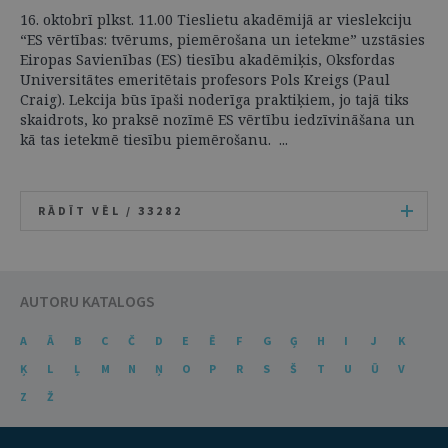
16. oktobrī plkst. 11.00 Tieslietu akadēmijā ar vieslekciju
“ES vērtības: tvērums, piemērošana un ietekme” uzstāsies
Eiropas Savienības (ES) tiesību akadēmiķis, Oksfordas
Universitātes emeritētais profesors Pols Kreigs (Paul
Craig). Lekcija būs īpaši noderīga praktiķiem, jo tajā tiks
skaidrots, ko praksē nozīmē ES vērtību iedzīvināšana un
kā tas ietekmē tiesību piemērošanu. ...
RĀDĪT VĒL /
33282
AUTORU KATALOGS
A
Ā
B
C
Č
D
E
Ē
F
G
Ģ
H
I
J
K
Ķ
L
Ļ
M
N
Ņ
O
P
R
S
Š
T
U
Ū
V
Z
Ž