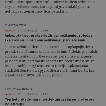
rezultātiem, īpašu uzmanību pievēršot tiem Briseles Ia
regulas elementiem, kuros pilnīgs viendabīgums ar
nolūku vai nejauši nav ticis panākts. ...
AUGSTĀKĀ TIESA
JAUNUMI
27. JŪLIJS 2026 • 15:10
Apkopota tiesu prakse lietās par nelikumīgu robežas
šķērsošanu un personu nelikumīgu pārvietošanu
Senāta Krimināllietu departaments ir apkopojis tiesu
praksi, secinājumus un atziņas krimināllietās par valsts
robežas nelikumīgu šķērsošanu, personu nelikumīgu
pārvietošanu pāri valsts robežai un nodrošināšanu ar
iespēju nelikumīgi uzturēties Latvijā. Apkopojumā
analizēti Senāta un apgabaltiesu nolēmumi lietās, kas
izskatītas no 2020. līdz 2025. gadam. ...
TIESLIETU AKADĒMIJA
JAUNUMI
27. JŪLIJS 2026 • 14:53
Tieslietu akadēmijā ar vieslekciju uzstāsies profesors
Pols Kreigs