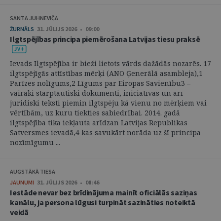
SANTA JUHNEVIČA
ŽURNĀLS
31. JŪLIJS 2026 • 09:00
Ilgtspējības principa piemērošana Latvijas tiesu praksē
Ievads Ilgtspējība ir bieži lietots vārds dažādās nozarēs. 17
ilgtspējīgās attīstības mērķi (ANO Ģenerālā asambleja),1
Parīzes nolīgums,2 Līgums par Eiropas Savienību3 –
vairāki starptautiski dokumenti, iniciatīvas un arī
juridiski teksti piemin ilgtspēju kā vienu no mērķiem vai
vērtībām, uz kuru tiekties sabiedrībai. 2014. gadā
ilgtspējība tika iekļauta arīdzan Latvijas Republikas
Satversmes ievadā,4 kas savukārt norāda uz šī principa
nozīmīgumu ...
AUGSTĀKĀ TIESA
JAUNUMI
31. JŪLIJS 2026 • 08:46
Iestāde nevar bez brīdinājuma mainīt oficiālās saziņas
kanālu, ja persona lūgusi turpināt sazināties noteiktā
veidā