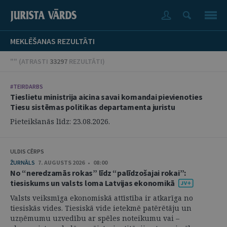
MEKLĒŠANAS REZULTĀTI
"" (
ATRASTI
33297
REZULTĀTI
)
#TEIRDARBS
Tieslietu ministrija aicina savai komandai pievienoties
Tiesu sistēmas politikas departamenta juristu
Pieteikšanās līdz: 23.08.2026.
ULDIS CĒRPS
ŽURNĀLS
7. AUGUSTS 2026 • 08:00
No “neredzamās rokas” līdz “palīdzošajai rokai”:
tiesiskums un valsts loma Latvijas ekonomikā
Valsts veiksmīga ekonomiskā attīstība ir atkarīga no
tiesiskās vides. Tiesiskā vide ietekmē patērētāju un
uzņēmumu uzvedību ar spēles noteikumu vai –