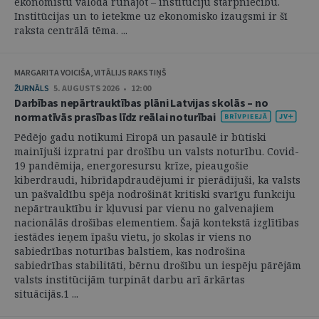
ekonomistu valodā runājot – institūciju starpniecību.
Institūcijas un to ietekme uz ekonomisko izaugsmi ir šī
raksta centrālā tēma. ...
MARGARITA VOICIŠA, VITĀLIJS RAKSTIŅŠ
ŽURNĀLS
5. AUGUSTS 2026 • 12:00
Darbības nepārtrauktības plāni Latvijas skolās – no
normatīvās prasības līdz reālai noturībai
Pēdējo gadu notikumi Eiropā un pasaulē ir būtiski
mainījuši izpratni par drošību un valsts noturību. Covid-
19 pandēmija, energoresursu krīze, pieaugošie
kiberdraudi, hibrīdapdraudējumi ir pierādījuši, ka valsts
un pašvaldību spēja nodrošināt kritiski svarīgu funkciju
nepārtrauktību ir kļuvusi par vienu no galvenajiem
nacionālās drošības elementiem. Šajā kontekstā izglītības
iestādes ieņem īpašu vietu, jo skolas ir viens no
sabiedrības noturības balstiem, kas nodrošina
sabiedrības stabilitāti, bērnu drošību un iespēju pārējām
valsts institūcijām turpināt darbu arī ārkārtas
situācijās.1 ...