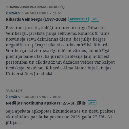
RIHARDA VEINBERGA DRAUGI UN KOLĒĢI
ŽURNĀLS
3. AUGUSTS 2026 • 15:00
Rihards Veinbergs (1987–2026)
Pieminot juristu, kolēģi un tuvu draugu Rihardu
Veinbergu, jāraksta jūlija rekviēms. Rihards 9. jūlijā
nosvinēja savu dzimšanas dienu, bet jūlija beigās
negaidīti un pāragri tika aizsaukts mūžībā. Riharda
Veinberga dzīvi ir svarīgi ietērpt vārdos, lai mūžīgā
piemiņā paliek tas, kā jurista profesija ļauj nobriest
personībai un cik daudz un dažādos veidos var kalpot
tiesiskajai sistēmai. Riharda Alma Mater bija Latvijas
Universitātes Juridiskā ...
PAULA LIPE
ŽURNĀLS
3. AUGUSTS 2026 • 08:00
Nedēļas notikumu apskats: 27.–31. jūlijs
Šajā apskatā apkopotas likumdošanas un tiesu prakses
aktualitātes par laika posmu no 2026. gada 27. līdz 31.
jūlijam. ...