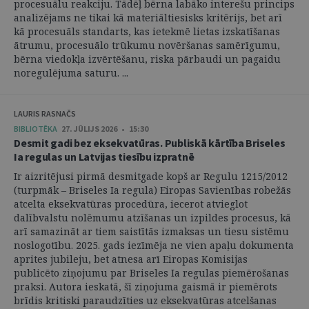
procesuālu reakciju. Tādēļ bērna labāko interešu princips
analizējams ne tikai kā materiāltiesisks kritērijs, bet arī
kā procesuāls standarts, kas ietekmē lietas izskatīšanas
ātrumu, procesuālo trūkumu novēršanas samērīgumu,
bērna viedokļa izvērtēšanu, riska pārbaudi un pagaidu
noregulējuma saturu. ...
LAURIS RASNAČS
BIBLIOTĒKA
27. JŪLIJS 2026 • 15:30
Desmit gadi bez eksekvatūras. Publiskā kārtība Briseles
Ia regulas un Latvijas tiesību izpratnē
Ir aizritējusi pirmā desmitgade kopš ar Regulu 1215/2012
(turpmāk – Briseles Ia regula) Eiropas Savienības robežās
atcelta eksekvatūras procedūra, iecerot atvieglot
dalībvalstu nolēmumu atzīšanas un izpildes procesus, kā
arī samazināt ar tiem saistītās izmaksas un tiesu sistēmu
noslogotību. 2025. gads iezīmēja ne vien apaļu dokumenta
aprites jubileju, bet atnesa arī Eiropas Komisijas
publicēto ziņojumu par Briseles Ia regulas piemērošanas
praksi. Autora ieskatā, šī ziņojuma gaismā ir piemērots
brīdis kritiski paraudzīties uz eksekvatūras atcelšanas