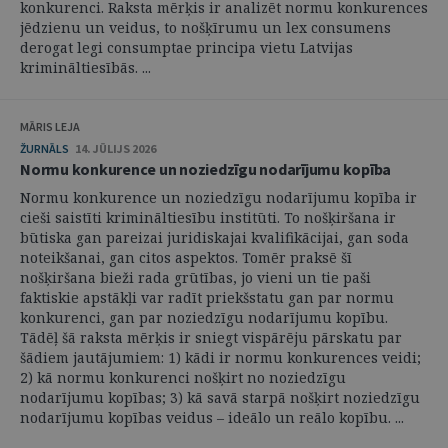
konkurenci. Raksta mērķis ir analizēt normu konkurences
jēdzienu un veidus, to nošķīrumu un lex consumens
derogat legi consumptae principa vietu Latvijas
krimināltiesībās. ...
MĀRIS LEJA
ŽURNĀLS
14. JŪLIJS 2026
Normu konkurence un noziedzīgu nodarījumu kopība
Normu konkurence un noziedzīgu nodarījumu kopība ir
cieši saistīti krimināltiesību institūti. To nošķiršana ir
būtiska gan pareizai juridiskajai kvalifikācijai, gan soda
noteikšanai, gan citos aspektos. Tomēr praksē šī
nošķiršana bieži rada grūtības, jo vieni un tie paši
faktiskie apstākļi var radīt priekšstatu gan par normu
konkurenci, gan par noziedzīgu nodarījumu kopību.
Tādēļ šā raksta mērķis ir sniegt vispārēju pārskatu par
šādiem jautājumiem: 1) kādi ir normu konkurences veidi;
2) kā normu konkurenci nošķirt no noziedzīgu
nodarījumu kopības; 3) kā savā starpā nošķirt noziedzīgu
nodarījumu kopības veidus – ideālo un reālo kopību. ...