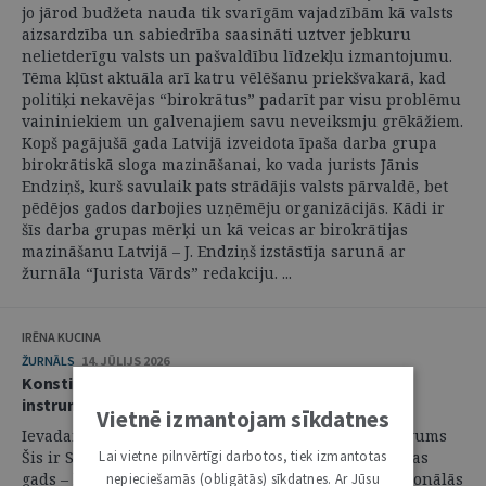
jo jārod budžeta nauda tik svarīgām vajadzībām kā valsts
aizsardzība un sabiedrība saasināti uztver jebkuru
nelietderīgu valsts un pašvaldību līdzekļu izmantojumu.
Tēma kļūst aktuāla arī katru vēlēšanu priekšvakarā, kad
politiķi nekavējas “birokrātus” padarīt par visu problēmu
vaininiekiem un galvenajiem savu neveiksmju grēkāžiem.
Kopš pagājušā gada Latvijā izveidota īpaša darba grupa
birokrātiskā sloga mazināšanai, ko vada jurists Jānis
Endziņš, kurš savulaik pats strādājis valsts pārvaldē, bet
pēdējos gados darbojies uzņēmēju organizācijās. Kādi ir
šīs darba grupas mērķi un kā veicas ar birokrātijas
mazināšanu Latvijā – J. Endziņš izstāstīja sarunā ar
žurnāla “Jurista Vārds” redakciju. ...
IRĒNA KUCINA
ŽURNĀLS
14. JŪLIJS 2026
Konstitucionālās sūdzības 25 gadi – ilgtspējīgs
instruments, kas mainīja Latviju
Vietnē izmantojam sīkdatnes
Ievadam – konstitucionālās sūdzības ieviešanas devums
Lai vietne pilnvērtīgi darbotos, tiek izmantotas
Šis ir Satversmes tiesas dibināšanas 30 gadu jubilejas
gads – laiks, kad īpaši skaidri apzināmies konstitucionālās
nepieciešamās (obligātās) sīkdatnes. Ar Jūsu