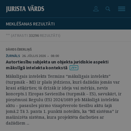
MEKLĒŠANAS REZULTĀTI
"" (
ATRASTI
33296
REZULTĀTI
)
DĀVIDS ĒBERLIŅŠ
ŽURNĀLS
26. JŪLIJS 2026 • 08:00
Autortiesību subjekta un objekta juridiskie aspekti
mākslīgā intelekta kontekstā
Mākslīgais intelekts Termins “mākslīgais intelekts”
(turpmāk – MI) ir plašs jēdziens, kurš dažādās jomās var
krasi atšķirties; tā drīzāk ir ideja vai mērķis, nevis
koncepts.1 Eiropas Savienība (turpmāk – ES), savukārt, ir
pieņēmusi Regulu (ES) 2024/1689 jeb Mākslīgā intelekta
aktu – pasaules pirmo visaptverošo tiesību aktu šajā
jomā.2 Tā 3. panta 1. punktā noteikts, ka “MI sistēma” ir
mašinizēta sistēma, kura projektēta darboties ar
dažādiem ...