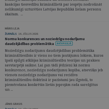
kasācijas tiesvedību krimināllietā par iespēju nodrošināt
nelikumīgi uzturēties Latvijas Republikā lielam personu
skaitam. ...
MĀRIS LEJA
ŽURNĀLS
14. JŪLIJS 2026
Normu konkurences un noziedzīgu nodarījumu
daudzējādības problemātika
Noziedzīgu nodarījumu daudzējādības problemātika
krimināltiesībās ir viens no tiem jautājumu lokiem, kuros
īpaši spilgti atklājas krimināltiesību teorijas un prakses
savstarpējā saikne. Lai gan tādi jēdzieni kā normu
konkurence, noziedzīgu nodarījumu kopība, atsevišķs jeb
vienots noziedzīgs nodarījums vai recidīvs
krimināltiesību doktrīnā ir pazīstami jau ilgstoši, to
piemērošana konkrētās lietās joprojām rada sarežģītus
un ...
JĀNIS GRASIS