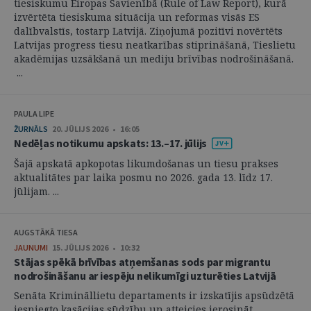
tiesiskumu Eiropas Savienībā (Rule of Law Report), kurā
izvērtēta tiesiskuma situācija un reformas visās ES
dalībvalstīs, tostarp Latvijā. Ziņojumā pozitīvi novērtēts
Latvijas progress tiesu neatkarības stiprināšanā, Tieslietu
akadēmijas uzsākšanā un mediju brīvības nodrošināšanā.
...
PAULA LIPE
ŽURNĀLS
20. JŪLIJS 2026 • 16:05
Nedēļas notikumu apskats: 13.–17. jūlijs
Šajā apskatā apkopotas likumdošanas un tiesu prakses
aktualitātes par laika posmu no 2026. gada 13. līdz 17.
jūlijam. ...
AUGSTĀKĀ TIESA
JAUNUMI
15. JŪLIJS 2026 • 10:32
Stājas spēkā brīvības atņemšanas sods par migrantu
nodrošināšanu ar iespēju nelikumīgi uzturēties Latvijā
Senāta Krimināllietu departaments ir izskatījis apsūdzētā
iesniegto kasācijas sūdzību un atteicies ierosināt