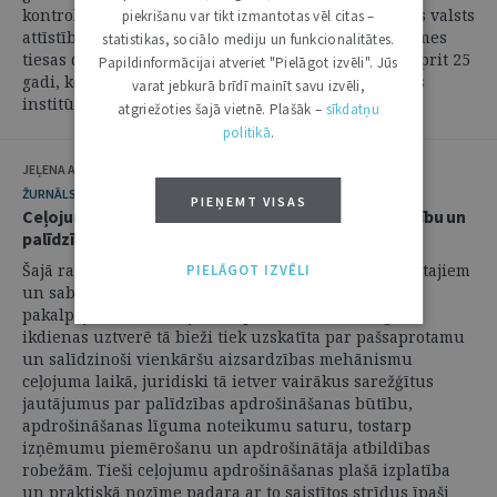
kontroles nozīmi Latvijas kā demokrātiskas tiesiskas valsts
piekrišanu var tikt izmantotas vēl citas –
attīstībā. Tomēr šogad atzīmējams vēl viens Satversmes
statistikas, sociālo mediju un funkcionalitātes.
tiesas darbā būtisks pagrieziena punkts – 1. jūlijā aprit 25
Papildinformācijai atveriet "Pielāgot izvēli". Jūs
gadi, kopš sācis darboties konstitucionālās sūdzības
varat jebkurā brīdī mainīt savu izvēli,
institūts. Tas ir brīdis, ...
atgriežoties šajā vietnē. Plašāk –
sīkdatņu
politikā
.
JEĻENA ALFEJEVA
ŽURNĀLS
14. JŪLIJS 2026
PIEŅEMT VISAS
Ceļojumu apdrošināšanas strīdi: starp darījumu brīvību un
palīdzības apdrošināšanas funkciju
Šajā rakstā tiek aplūkots viens no visplašāk izmantotajiem
PIELĀGOT IZVĒLI
un sabiedrībā labi zināmiem apdrošināšanas
pakalpojumiem – ceļojumu apdrošināšana. Lai gan
ikdienas uztverē tā bieži tiek uzskatīta par pašsaprotamu
un salīdzinoši vienkāršu aizsardzības mehānismu
ceļojuma laikā, juridiski tā ietver vairākus sarežģītus
jautājumus par palīdzības apdrošināšanas būtību,
apdrošināšanas līguma noteikumu saturu, tostarp
izņēmumu piemērošanu un apdrošinātāja atbildības
robežām. Tieši ceļojumu apdrošināšanas plašā izplatība
un praktiskā nozīme padara ar to saistītos strīdus īpaši