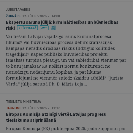
JURISTA VĀRDS
ŽURNĀLS
22. JŪLIJS 2026 • 14:00
Ekspertu saruna jūlijā: krimināltiesības un būvniecības
riski
Vai tiešām Latvijai vajadzīgs jauns kriminālprocesa
likums? Vai būvniecības procesa debirokratizācijas
kampaņa neradīs drošības riskus (līdzīgus Zolitūdes
traģēdijai)? Kāpēc publisko būvniecības projektu
izmaksas turpina pieaugt, un vai sabiedrībai vienmēr par
to būtu jāmaksā? Kā nošķirt normu konkurenci no
noziedzīgu nodarījumu kopības, ja pat likuma
formulējumi ne vienmēr sniedz skaidru atbildi? “Jurista
Vārda” jūlija sarunā Ph. D. Māris Leja ...
TIESLIETU MINISTRIJA
JAUNUMI
22. JŪLIJS 2026 • 11:17
Eiropas Komisija atzinīgi vērtē Latvijas progresu
tiesiskuma stiprināšanā
Eiropas Komisija (EK) publicējusi 2026. gada ziņojumu par