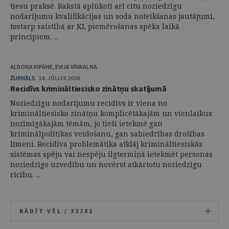
tiesu praksē. Rakstā aplūkoti arī citu noziedzīgu
nodarījumu kvalifikācijas un soda noteikšanas jautājumi,
tostarp saistībā ar KL piemērošanas spēka laikā
principiem. ...
ALDONA KIPĀNE, EVIJA VĪNKALNA
ŽURNĀLS
14. JŪLIJS 2026
Recidīvs krimināltiesisko zinātņu skatījumā
Noziedzīgu nodarījumu recidīvs ir viena no
krimināltiesisko zinātņu komplicētākajām un vienlaikus
nozīmīgākajām tēmām, jo tieši ietekmē gan
kriminālpolitikas veidošanu, gan sabiedrības drošības
līmeni. Recidīva problemātika atklāj krimināltiesiskās
sistēmas spēju vai nespēju ilgtermiņā ietekmēt personas
noziedzīgo uzvedību un novērst atkārtotu noziedzīgu
rīcību. ...
RĀDĪT VĒL /
33281