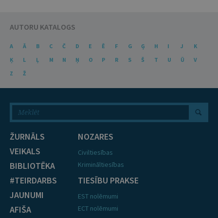
AUTORU KATALOGS
A
Ā
B
C
Č
D
E
Ē
F
G
Ģ
H
I
J
K
Ķ
L
Ļ
M
N
Ņ
O
P
R
S
Š
T
U
Ū
V
Z
Ž
ŽURNĀLS
NOZARES
VEIKALS
Civiltiesības
BIBLIOTĒKA
Krimināltiesības
#TEIRDARBS
TIESĪBU PRAKSE
JAUNUMI
EST nolēmumi
AFIŠA
ECT nolēmumi