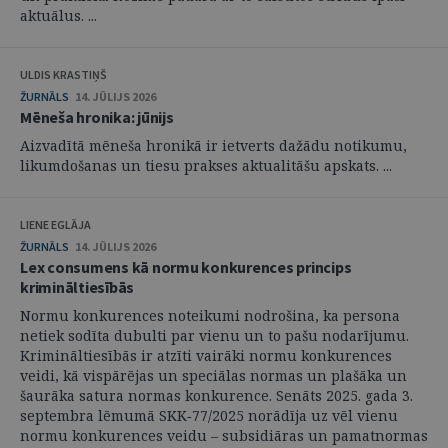
aktuālus. ...
ULDIS KRASTIŅŠ
ŽURNĀLS
14. JŪLIJS 2026
Mēneša hronika: jūnijs
Aizvadītā mēneša hronikā ir ietverts dažādu notikumu,
likumdošanas un tiesu prakses aktualitāšu apskats. ...
LIENE EGLĀJA
ŽURNĀLS
14. JŪLIJS 2026
Lex consumens kā normu konkurences princips
krimināltiesībās
Normu konkurences noteikumi nodrošina, ka persona
netiek sodīta dubulti par vienu un to pašu nodarījumu.
Krimināltiesībās ir atzīti vairāki normu konkurences
veidi, kā vispārējas un speciālas normas un plašāka un
šaurāka satura normas konkurence. Senāts 2025. gada 3.
septembra lēmumā SKK‑77/2025 norādīja uz vēl vienu
normu konkurences veidu – subsidiāras un pamatnormas