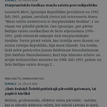
ŽURNĀLS
14. JŪLIJS 2026
Starptautiskās tiesības: mazās valstis pret reālpolitiku
Lennarts Meri, Igaunijas Republikas prezidents no 1992.
līdz 2001. gadam, savulaik izteica ļoti interesantu domu:
“Mazo valstu atomierocis ir starptautiskās tiesības”,1 un
viņam var pilnībā piekrist. Gan Igaunijas, gan pārējo
Baltijas valstu neatkarības de facto atjaunošana 1990.–
1991. gadā visvairāk sakņojās tieši starptautiskajās
tiesībās. Toreiz pirmā valsts, kas izrādīja savu drosmi un
atzina Latvijas Republiku, bija mazā Islande. Tas notika,
lielā mērā pateicoties Jonam Baldvinam Hannibalsonam
(Jón Baldvin Hannibalsson), kurš bija Islandes ārlietu un
ārējās tirdzniecības ministrs no 1988. līdz 1995. gadam un
liels Baltijas valstu draugs.2 ...
DINA GAILĪTE, SANNIJA MATULE
ŽURNĀLS
14. JŪLIJS 2026
Jānis Endziņš: Šobrīd publiskajā pārvaldē galvenais, lai
papīri ir kārtībā
Neliela, profesionāla, efektīva valsts pārvalde – mērķis,
kas ir aktuāls jebkurai valstij, bet šobrīd Latvijai jo īpaši,