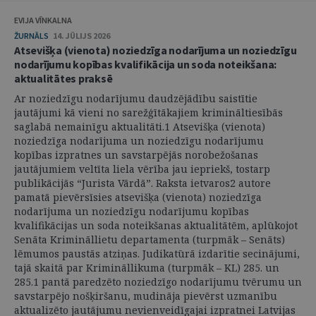
EVIJA VĪNKALNA
ŽURNĀLS
14. JŪLIJS 2026
Atsevišķa (vienota) noziedzīga nodarījuma un noziedzīgu
nodarījumu kopības kvalifikācija un soda noteikšana:
aktualitātes praksē
Ar noziedzīgu nodarījumu daudzējādību saistītie
jautājumi kā vieni no sarežģītākajiem krimināltiesībās
saglabā nemainīgu aktualitāti.1 Atsevišķa (vienota)
noziedzīga nodarījuma un noziedzīgu nodarījumu
kopības izpratnes un savstarpējās norobežošanas
jautājumiem veltīta liela vērība jau iepriekš, tostarp
publikācijās “Jurista Vārdā”. Raksta ietvaros2 autore
pamatā pievērsīsies atsevišķa (vienota) noziedzīga
nodarījuma un noziedzīgu nodarījumu kopības
kvalifikācijas un soda noteikšanas aktualitātēm, aplūkojot
Senāta Krimināllietu departamenta (turpmāk – Senāts)
lēmumos paustās atziņas. Judikatūrā izdarītie secinājumi,
tajā skaitā par Krimināllikuma (turpmāk – KL) 285. un
285.1 pantā paredzēto noziedzīgo nodarījumu tvērumu un
savstarpējo nošķiršanu, mudināja pievērst uzmanību
aktualizēto jautājumu nevienveidīgajai izpratnei Latvijas