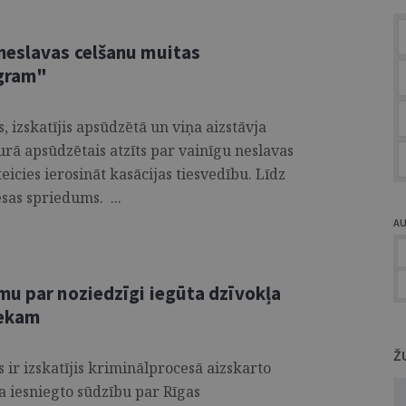
neslavas celšanu muitas
agram"
 izskatījis apsūdzētā un viņa aizstāvja
urā apsūdzētais atzīts par vainīgu neslavas
teicies ierosināt kasācijas tiesvedību. Līdz
esas spriedums. ...
A
mu par noziedzīgi iegūta dzīvokļa
iekam
Ž
ir izskatījis kriminālprocesā aizskarto
a iesniegto sūdzību par Rīgas