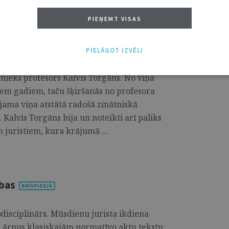
PIEŅEMT VISAS
asīt
PIELĀGOT IZVĒLI
izskaņā, savu 87. dzimšanas dienu būtu
sībnieks profesors Kalvis Torgāns. No viņa
iem gadiem, taču šķiršanās no profesora
jama viņa atstātā radošā zinātniskā
Kalvis Torgāns bija un noteikti arī paliks
juristiem, kura krājumā ...
ības
disciplinārs. Mūsdienu jurista ikdiena
 ārpus klasiskajām normatīvo aktu tekstu