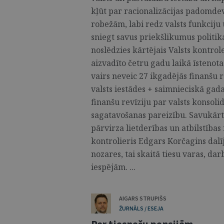
kļūt par racionalizācijas padomdevē
robežām, labi redz valsts funkciju
sniegt savus priekšlikumus politika
noslēdzies kārtējais Valsts kontrole
aizvadīto četru gadu laikā īstenota
vairs neveic 27 ikgadējās finanšu r
valsts iestādes + saimnieciskā gad
finanšu revīziju par valsts konsol
sagatavošanas pareizību. Savukārt 
pārvirza lietderības un atbilstības
kontrolieris Edgars Korčagins dalīj
nozares, tai skaitā tiesu varas, dar
iespējām. ...
AIGARS STRUPIŠS
ŽURNĀLS / ESEJA