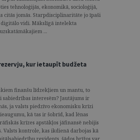
ies tehnoloģijās, ekonomikā, socioloģijā,
ās citās jomās. Starpdisciplinaritāte jo īpaši
 digitālo vidi. Mākslīgā intelekta
 uzskatāmākajiem ...
 rezervju, kur ietaupīt budžeta
liskiem finanšu līdzekļiem un mantu, to
oši sabiedrības interesēm? Jautājums ir
inās, ja valsts piedzīvo ekonomisku krīzi
ieaugumu, kā tas ir šobrīd, kad lēnas
iskās krīzes apstākļos jāfinansē nebijis
. Valsts kontrole, kas ikdienā darbojas kā
pitālsabiedrību revidents, šādos brīžos var