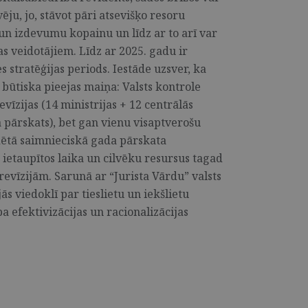
ju, jo, stāvot pāri atsevišķo resoru
 un izdevumu kopainu un līdz ar to arī var
s veidotājiem. Līdz ar 2025. gadu ir
s stratēģijas periods. Iestāde uzsver, ka
 būtiska pie­ejas maiņa: Valsts kontrole
evīzijas (14 ministrijas + 12 centrālās
a pārskats), bet gan vienu visaptverošu
idētā saimnieciskā gada pārskata
ietaupītos laika un cilvēku resursus tagad
 revīzijām. Sarunā ar “Jurista Vārdu” valsts
ās viedoklī par tieslietu un iekšlietu
ba efektivizācijas un racionalizācijas