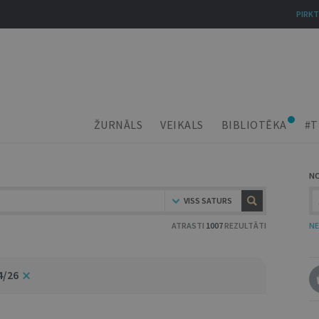
PIRKT
ŽURNĀLS
VEIKALS
BIBLIOTĒKA
#T
N
VISS SATURS
ATRASTI
1007
REZULTĀTI
NE
4/26