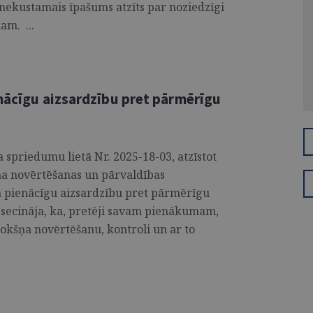
nekustamais īpašums atzīts par noziedzīgi
am. ...
enācīgu aizsardzību pret pārmērīgu
 spriedumu lietā Nr. 2025-18-03, atzīstot
ņa novērtēšanas un pārvaldības
a pienācīgu aizsardzību pret pārmērīgu
a secināja, ka, pretēji savam pienākumam,
rokšņa novērtēšanu, kontroli un ar to