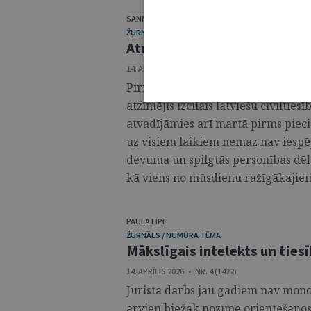
SANNIJA MATULE
ŽURNĀLS / REDAKTORA SLEJA
Atrodiet laiku lasīt! #LaiksL
14. APRĪLIS 2026 • NR. 4 (1422)
Pirms dažām nedēļām, marta pašā 
atzīmējis izcilais latviešu civiltie
atvadījāmies arī martā pirms piec
uz visiem laikiem nemaz nav iespē
devuma un spilgtās personības dēļ. 
kā viens no mūsdienu ražīgākajiem 
PAULA LIPE
ŽURNĀLS / NUMURA TĒMA
Mākslīgais intelekts un ties
14. APRĪLIS 2026 • NR. 4 (1422)
Jurista darbs jau gadiem nav mono
arvien biežāk nozīmē orientēšanos