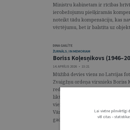
Ministru kabinetam ir rīcības brīv
ierobežojumu piešķiramās kompens
noteikt tādu kompensāciju, kas nav
vērtējumu, bet ir balstīta uz objek
DINA GAILĪTE
ŽURNĀLS / IN MEMORIAM
Boriss Koļesņikovs (1946–2
14. APRĪLIS 2026 • 15:21
Mūžībā devies viens no Latvijas fo
Zvaigžņu ordeņa virsnieks Boriss K
redakcija izsaka vissirsnīgāko līd
likteņa dāvāto iespēju ilgus gadus
vienlaikus ļoti sirsnīgu, uzticamu,
Lai vietne pilnvērtīg
Vārda” redakcija bija Borisa pēdē
vēl citas – statisti
gadu ...