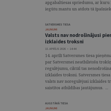
apgabaltiesas spriedumu, ar kuru 
iegūtu mantu un atdots tā īpašniek
SATVERSMES TIESA
JAUNUMI
Valsts nav nodrošinājusi pi
izklaides troksni
15. APRĪLIS 2026 • 14:44
14. aprīlī Satversmes tiesa pieņēma
par Satversmei neatbilstošu trokš
regulējumu, ciktāl tas nenodrošin
izklaides troksni. Satversmes ties
valsts nav noregulējusi izklaides t
saistītos atbildības jautājumus. ...
AUGSTĀKĀ TIESA
JAUNUMI