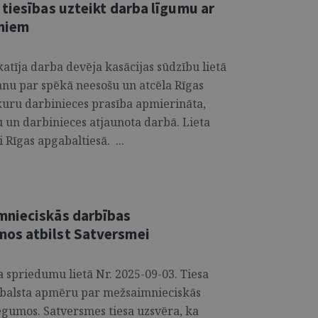
tiesības uzteikt darba līgumu ar
umiem
atīja darba devēja kasācijas sūdzību lietā
nu par spēkā neesošu un atcēla Rīgas
kuru darbinieces prasība apmierināta,
 un darbinieces atjaunota darbā. Lieta
 Rīgas apgabaltiesā. ...
mnieciskās darbības
os atbilst Satversmei
a spriedumu lietā Nr. 2025-09-03. Tiesa
atbalsta apmēru par mežsaimnieciskās
gumos. Satversmes tiesa uzsvēra, ka