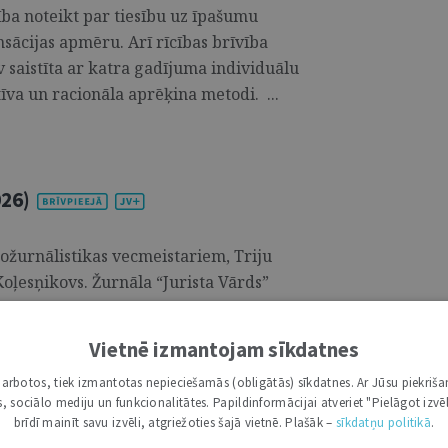
ība noteikt par tiesību uz īpašumu
ācijas apmēru. Arī rīcības brīvība
 saistīta ar katra gadījuma individuālu
tīva un racionāla aprēķina metodi. ...
026)
tožurnālistikas vecmeistariem, Triju
oļesņikovs. Žurnāla “Jurista Vārds”
zjūtību Borisa tuviniekiem un pateicas par
 strādāt kopā ar augsti profesionālu un
Vietnē izmantojam sīkdatnes
 erudītu un dzīvesgudru kolēģi. “Jurista
i darbotos, tiek izmantotas nepieciešamās (obligātās) sīkdatnes. Ar Jūsu piekriša
jā darbavieta, kur vairāk nekā desmit
kas, sociālo mediju un funkcionalitātes. Papildinformācijai atveriet "Pielāgot izvēl
brīdī mainīt savu izvēli, atgriežoties šajā vietnē. Plašāk –
sīkdatņu politikā
.