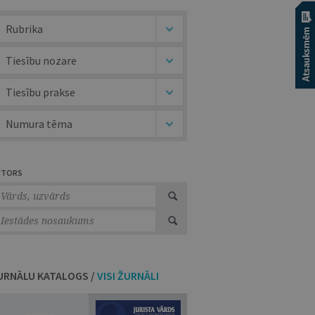
Rubrika
Tiesību nozare
Tiesību prakse
Numura tēma
UTORS
URNĀLU KATALOGS /
VISI ŽURNĀLI