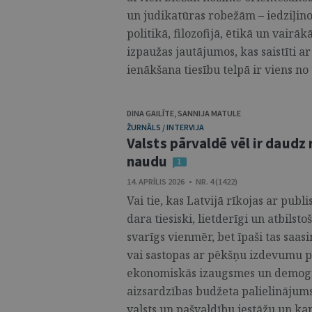
un judikatūras robežām – iedziļinot
politikā, filozofijā, ētikā un vairāk
izpaužas jautājumos, kas saistīti ar
ienākšana tiesību telpā ir viens no
DINA GAILĪTE
,
SANNIJA MATULE
ŽURNĀLS / INTERVIJA
Valsts pārvaldē vēl ir daudz
naudu
1
14. APRĪLIS 2026 • NR. 4 (1422)
Vai tie, kas Latvijā rīkojas ar pub
dara tiesiski, lietderīgi un atbilst
svarīgs vienmēr, bet īpaši tas saas
vai sastopas ar pēkšņu izdevumu p
ekonomiskās izaugsmes un demogrāf
aizsardzības budžeta palielinājums
valsts un pašvaldību iestāžu un ka