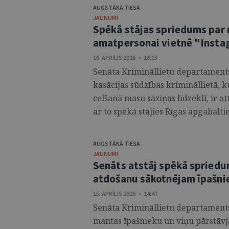
AUGSTĀKĀ TIESA
JAUNUMI
Spēkā stājas spriedums par 
amatpersonai vietnē "Inst
16. APRĪLIS 2026 • 16:13
Senāta Krimināllietu departaments,
kasācijas sūdzības krimināllietā, k
celšanā masu saziņas līdzeklī, ir at
ar to spēkā stājies Rīgas apgabalti
AUGSTĀKĀ TIESA
JAUNUMI
Senāts atstāj spēkā spriedu
atdošanu sākotnējam īpašn
15. APRĪLIS 2026 • 14:47
Senāta Krimināllietu departaments 
mantas īpašnieku un viņu pārstāvj