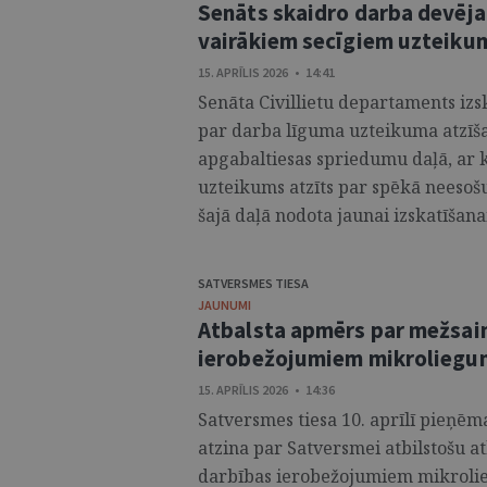
Senāts skaidro darba devēja 
vairākiem secīgiem uzteik
15. APRĪLIS 2026 • 14:41
Senāta Civillietu departaments izsk
par darba līguma uzteikuma atzīša
apgabaltiesas spriedumu daļā, ar 
uzteikums atzīts par spēkā neesošu
šajā daļā nodota jaunai izskatīšanai
SATVERSMES TIESA
JAUNUMI
Atbalsta apmērs par mežsai
ierobežojumiem mikroliegum
15. APRĪLIS 2026 • 14:36
Satversmes tiesa 10. aprīlī pieņēm
atzina par Satversmei atbilstošu 
darbības ierobežojumiem mikrolie