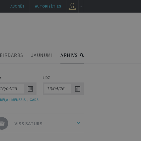
ABONĒT
AUTORIZĒTIES
EIRDARBS
JAUNUMI
ARHĪVS
O
LĪDZ
DĒĻA
/
MĒNESIS
/
GADS
VISS SATURS