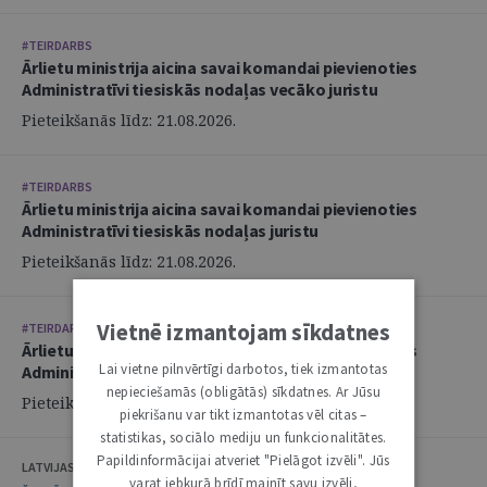
#TEIRDARBS
Ārlietu ministrija aicina savai komandai pievienoties
Administratīvi tiesiskās nodaļas vecāko juristu
Pieteikšanās līdz: 21.08.2026.
#TEIRDARBS
Ārlietu ministrija aicina savai komandai pievienoties
Administratīvi tiesiskās nodaļas juristu
Pieteikšanās līdz: 21.08.2026.
Vietnē izmantojam sīkdatnes
#TEIRDARBS
Ārlietu ministrija aicina savai komandai pievienoties
Lai vietne pilnvērtīgi darbotos, tiek izmantotas
Administratīvi tiesiskās nodaļas juristu
nepieciešamās (obligātās) sīkdatnes. Ar Jūsu
Pieteikšanās līdz: 21.08.2026.
piekrišanu var tikt izmantotas vēl citas –
statistikas, sociālo mediju un funkcionalitātes.
Papildinformācijai atveriet "Pielāgot izvēli". Jūs
LATVIJAS ZVĒRINĀTU ADVOKĀTU PADOME
varat jebkurā brīdī mainīt savu izvēli,