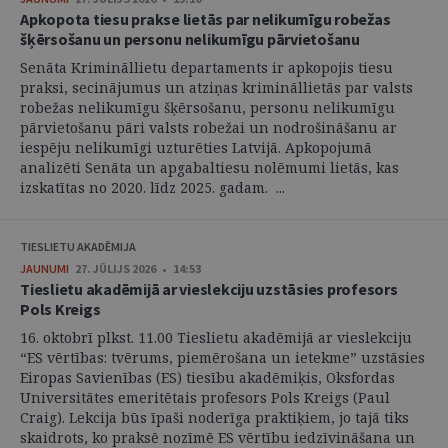
Apkopota tiesu prakse lietās par nelikumīgu robežas
šķērsošanu un personu nelikumīgu pārvietošanu
Senāta Krimināllietu departaments ir apkopojis tiesu
praksi, secinājumus un atziņas krimināllietās par valsts
robežas nelikumīgu šķērsošanu, personu nelikumīgu
pārvietošanu pāri valsts robežai un nodrošināšanu ar
iespēju nelikumīgi uzturēties Latvijā. Apkopojumā
analizēti Senāta un apgabaltiesu nolēmumi lietās, kas
izskatītas no 2020. līdz 2025. gadam. ...
TIESLIETU AKADĒMIJA
JAUNUMI
27. JŪLIJS 2026 • 14:53
Tieslietu akadēmijā ar vieslekciju uzstāsies profesors
Pols Kreigs
16. oktobrī plkst. 11.00 Tieslietu akadēmijā ar vieslekciju
“ES vērtības: tvērums, piemērošana un ietekme” uzstāsies
Eiropas Savienības (ES) tiesību akadēmiķis, Oksfordas
Universitātes emeritētais profesors Pols Kreigs (Paul
Craig). Lekcija būs īpaši noderīga praktiķiem, jo tajā tiks
skaidrots, ko praksē nozīmē ES vērtību iedzīvināšana un