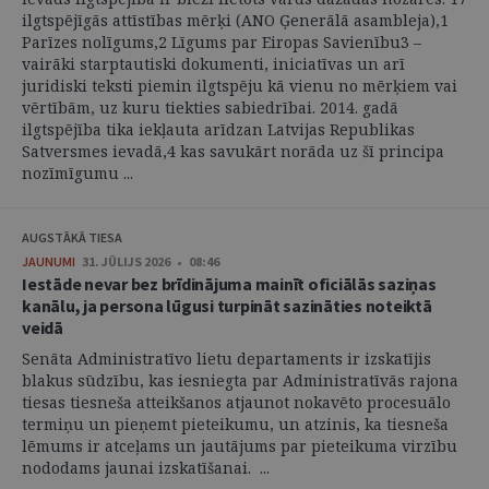
ilgtspējīgās attīstības mērķi (ANO Ģenerālā asambleja),1
Parīzes nolīgums,2 Līgums par Eiropas Savienību3 –
vairāki starptautiski dokumenti, iniciatīvas un arī
juridiski teksti piemin ilgtspēju kā vienu no mērķiem vai
vērtībām, uz kuru tiekties sabiedrībai. 2014. gadā
ilgtspējība tika iekļauta arīdzan Latvijas Republikas
Satversmes ievadā,4 kas savukārt norāda uz šī principa
nozīmīgumu ...
AUGSTĀKĀ TIESA
JAUNUMI
31. JŪLIJS 2026 • 08:46
Iestāde nevar bez brīdinājuma mainīt oficiālās saziņas
kanālu, ja persona lūgusi turpināt sazināties noteiktā
veidā
Senāta Administratīvo lietu departaments ir izskatījis
blakus sūdzību, kas iesniegta par Administratīvās rajona
tiesas tiesneša atteikšanos atjaunot nokavēto procesuālo
termiņu un pieņemt pieteikumu, un atzinis, ka tiesneša
lēmums ir atceļams un jautājums par pieteikuma virzību
nododams jaunai izskatīšanai. ...