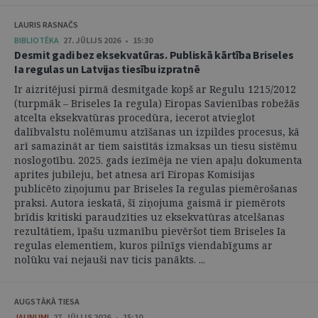
LAURIS RASNAČS
BIBLIOTĒKA
27. JŪLIJS 2026 • 15:30
Desmit gadi bez eksekvatūras. Publiskā kārtība Briseles
Ia regulas un Latvijas tiesību izpratnē
Ir aizritējusi pirmā desmitgade kopš ar Regulu 1215/2012
(turpmāk – Briseles Ia regula) Eiropas Savienības robežās
atcelta eksekvatūras procedūra, iecerot atvieglot
dalībvalstu nolēmumu atzīšanas un izpildes procesus, kā
arī samazināt ar tiem saistītās izmaksas un tiesu sistēmu
noslogotību. 2025. gads iezīmēja ne vien apaļu dokumenta
aprites jubileju, bet atnesa arī Eiropas Komisijas
publicēto ziņojumu par Briseles Ia regulas piemērošanas
praksi. Autora ieskatā, šī ziņojuma gaismā ir piemērots
brīdis kritiski paraudzīties uz eksekvatūras atcelšanas
rezultātiem, īpašu uzmanību pievēršot tiem Briseles Ia
regulas elementiem, kuros pilnīgs viendabīgums ar
nolūku vai nejauši nav ticis panākts. ...
AUGSTĀKĀ TIESA
JAUNUMI
27. JŪLIJS 2026 • 15:10