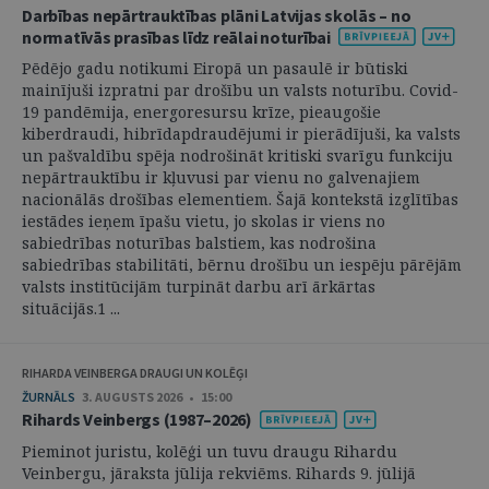
Darbības nepārtrauktības plāni Latvijas skolās – no
normatīvās prasības līdz reālai noturībai
Pēdējo gadu notikumi Eiropā un pasaulē ir būtiski
mainījuši izpratni par drošību un valsts noturību. Covid-
19 pandēmija, energoresursu krīze, pieaugošie
kiberdraudi, hibrīdapdraudējumi ir pierādījuši, ka valsts
un pašvaldību spēja nodrošināt kritiski svarīgu funkciju
nepārtrauktību ir kļuvusi par vienu no galvenajiem
nacionālās drošības elementiem. Šajā kontekstā izglītības
iestādes ieņem īpašu vietu, jo skolas ir viens no
sabiedrības noturības balstiem, kas nodrošina
sabiedrības stabilitāti, bērnu drošību un iespēju pārējām
valsts institūcijām turpināt darbu arī ārkārtas
situācijās.1 ...
RIHARDA VEINBERGA DRAUGI UN KOLĒĢI
ŽURNĀLS
3. AUGUSTS 2026 • 15:00
Rihards Veinbergs (1987–2026)
Pieminot juristu, kolēģi un tuvu draugu Rihardu
Veinbergu, jāraksta jūlija rekviēms. Rihards 9. jūlijā