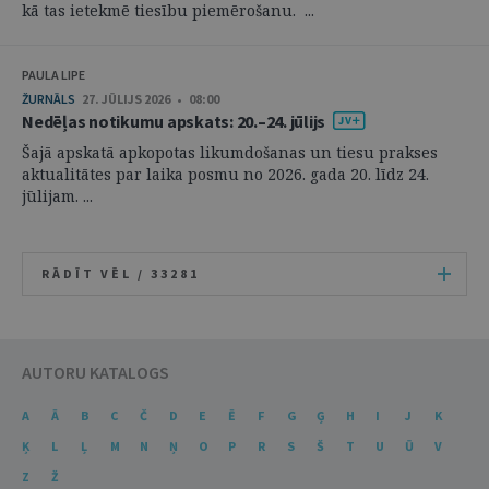
kā tas ietekmē tiesību piemērošanu. ...
PAULA LIPE
ŽURNĀLS
27. JŪLIJS 2026 • 08:00
Nedēļas notikumu apskats: 20.–24. jūlijs
Šajā apskatā apkopotas likumdošanas un tiesu prakses
aktualitātes par laika posmu no 2026. gada 20. līdz 24.
jūlijam. ...
RĀDĪT VĒL /
33281
AUTORU KATALOGS
A
Ā
B
C
Č
D
E
Ē
F
G
Ģ
H
I
J
K
Ķ
L
Ļ
M
N
Ņ
O
P
R
S
Š
T
U
Ū
V
Z
Ž