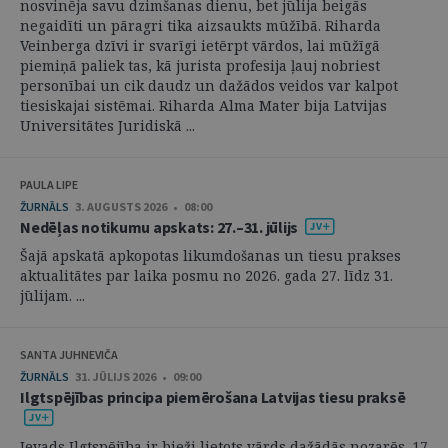
nosvinēja savu dzimšanas dienu, bet jūlija beigās
negaidīti un pāragri tika aizsaukts mūžībā. Riharda
Veinberga dzīvi ir svarīgi ietērpt vārdos, lai mūžīgā
piemiņā paliek tas, kā jurista profesija ļauj nobriest
personībai un cik daudz un dažādos veidos var kalpot
tiesiskajai sistēmai. Riharda Alma Mater bija Latvijas
Universitātes Juridiskā ...
PAULA LIPE
ŽURNĀLS
3. AUGUSTS 2026 • 08:00
Nedēļas notikumu apskats: 27.–31. jūlijs
Šajā apskatā apkopotas likumdošanas un tiesu prakses
aktualitātes par laika posmu no 2026. gada 27. līdz 31.
jūlijam. ...
SANTA JUHNEVIČA
ŽURNĀLS
31. JŪLIJS 2026 • 09:00
Ilgtspējības principa piemērošana Latvijas tiesu praksē
Ievads Ilgtspējība ir bieži lietots vārds dažādās nozarēs. 17