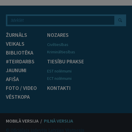
ŽURNĀLS
NOZARES
VEIKALS
Civiltiesības
BIBLIOTĒKA
Krimināltiesības
#TEIRDARBS
TIESĪBU PRAKSE
JAUNUMI
EST nolēmumi
AFIŠA
ECT nolēmumi
FOTO / VIDEO
KONTAKTI
VĒSTKOPA
MOBILĀ VERSIJA /
PILNĀ VERSIJA
© Oficiālais izdevējs Latvijas Vēstnesis