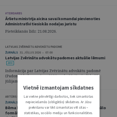
#TEIRDARBS
Ārlietu ministrija aicina savai komandai pievienoties
Administratīvi tiesiskās nodaļas juristu
Pieteikšanās līdz: 21.08.2026.
LATVIJAS ZVĒRINĀTU ADVOKĀTU PADOME
ŽURNĀLS
31. JŪLIJS 2026 • 07:00
Latvijas Zvērinātu advokātu padomes aktuālie lēmumi
Informācija par Latvijas Zvērinātu advokātu padomē
(Padome) laikposmā no 2026. gada 25. jūnija līdz 28.
jūlijam pieņemtajiem lēmumiem. ...
Vietnē izmantojam sīkdatnes
Lai vietne pilnvērtīgi darbotos, tiek izmantotas
ARTŪRS KURBATOVS, INGA KUDEIKINA, MARTA URBĀNE
nepieciešamās (obligātās) sīkdatnes. Ar Jūsu
ŽURNĀLS
29. JŪLIJS 2026 • 08:00
Bērna labākās intereses civilprocesā: starp procesuālo
piekrišanu var tikt izmantotas vēl citas –
formālismu un pienākumu nekavējoties reaģēt uz
statistikas, sociālo mediju un funkcionalitātes.