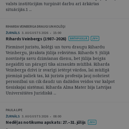
valsts institūcijām turpināt darbu arī ārkārtas
situācijās.1 ...
RIHARDA VEINBERGA DRAUGI UN KOLĒĢI
ŽURNĀLS
3. AUGUSTS 2026 • 15:00
Rihards Veinbergs (1987–2026)
Pieminot juristu, kolēģi un tuvu draugu Rihardu
Veinbergu, jāraksta jūlija rekviēms. Rihards 9. jūlijā
nosvinēja savu dzimšanas dienu, bet jūlija beigās
negaidīti un pāragri tika aizsaukts mūžībā. Riharda
Veinberga dzīvi ir svarīgi ietērpt vārdos, lai mūžīgā
piemiņā paliek tas, kā jurista profesija ļauj nobriest
personībai un cik daudz un dažādos veidos var kalpot
tiesiskajai sistēmai. Riharda Alma Mater bija Latvijas
Universitātes Juridiskā ...
PAULA LIPE
ŽURNĀLS
3. AUGUSTS 2026 • 08:00
Nedēļas notikumu apskats: 27.–31. jūlijs