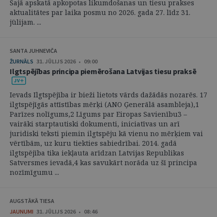
Šajā apskatā apkopotas likumdošanas un tiesu prakses
aktualitātes par laika posmu no 2026. gada 27. līdz 31.
jūlijam. ...
SANTA JUHNEVIČA
ŽURNĀLS
31. JŪLIJS 2026 • 09:00
Ilgtspējības principa piemērošana Latvijas tiesu praksē
Ievads Ilgtspējība ir bieži lietots vārds dažādās nozarēs. 17
ilgtspējīgās attīstības mērķi (ANO Ģenerālā asambleja),1
Parīzes nolīgums,2 Līgums par Eiropas Savienību3 –
vairāki starptautiski dokumenti, iniciatīvas un arī
juridiski teksti piemin ilgtspēju kā vienu no mērķiem vai
vērtībām, uz kuru tiekties sabiedrībai. 2014. gadā
ilgtspējība tika iekļauta arīdzan Latvijas Republikas
Satversmes ievadā,4 kas savukārt norāda uz šī principa
nozīmīgumu ...
AUGSTĀKĀ TIESA
JAUNUMI
31. JŪLIJS 2026 • 08:46