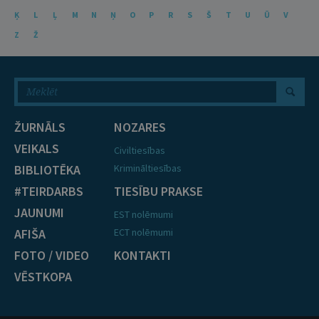
Ķ
L
Ļ
M
N
Ņ
O
P
R
S
Š
T
U
Ū
V
Z
Ž
ŽURNĀLS
NOZARES
VEIKALS
Civiltiesības
BIBLIOTĒKA
Krimināltiesības
#TEIRDARBS
TIESĪBU PRAKSE
JAUNUMI
EST nolēmumi
AFIŠA
ECT nolēmumi
FOTO / VIDEO
KONTAKTI
VĒSTKOPA