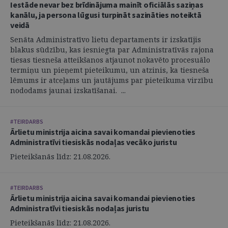
Iestāde nevar bez brīdinājuma mainīt oficiālās saziņas
kanālu, ja persona lūgusi turpināt sazināties noteiktā
veidā
Senāta Administratīvo lietu departaments ir izskatījis
blakus sūdzību, kas iesniegta par Administratīvās rajona
tiesas tiesneša atteikšanos atjaunot nokavēto procesuālo
termiņu un pieņemt pieteikumu, un atzinis, ka tiesneša
lēmums ir atceļams un jautājums par pieteikuma virzību
nododams jaunai izskatīšanai. ...
#TEIRDARBS
Ārlietu ministrija aicina savai komandai pievienoties
Administratīvi tiesiskās nodaļas vecāko juristu
Pieteikšanās līdz: 21.08.2026.
#TEIRDARBS
Ārlietu ministrija aicina savai komandai pievienoties
Administratīvi tiesiskās nodaļas juristu
Pieteikšanās līdz: 21.08.2026.