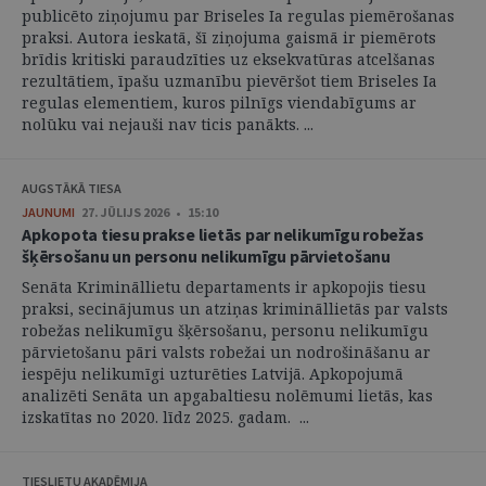
publicēto ziņojumu par Briseles Ia regulas piemērošanas
praksi. Autora ieskatā, šī ziņojuma gaismā ir piemērots
brīdis kritiski paraudzīties uz eksekvatūras atcelšanas
rezultātiem, īpašu uzmanību pievēršot tiem Briseles Ia
regulas elementiem, kuros pilnīgs viendabīgums ar
nolūku vai nejauši nav ticis panākts. ...
AUGSTĀKĀ TIESA
JAUNUMI
27. JŪLIJS 2026 • 15:10
Apkopota tiesu prakse lietās par nelikumīgu robežas
šķērsošanu un personu nelikumīgu pārvietošanu
Senāta Krimināllietu departaments ir apkopojis tiesu
praksi, secinājumus un atziņas krimināllietās par valsts
robežas nelikumīgu šķērsošanu, personu nelikumīgu
pārvietošanu pāri valsts robežai un nodrošināšanu ar
iespēju nelikumīgi uzturēties Latvijā. Apkopojumā
analizēti Senāta un apgabaltiesu nolēmumi lietās, kas
izskatītas no 2020. līdz 2025. gadam. ...
TIESLIETU AKADĒMIJA