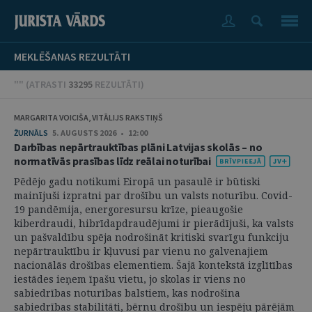
MEKLĒŠANAS REZULTĀTI
"" (
ATRASTI
33295
REZULTĀTI
)
MARGARITA VOICIŠA, VITĀLIJS RAKSTIŅŠ
ŽURNĀLS
5. AUGUSTS 2026 • 12:00
Darbības nepārtrauktības plāni Latvijas skolās – no
normatīvās prasības līdz reālai noturībai
Pēdējo gadu notikumi Eiropā un pasaulē ir būtiski
mainījuši izpratni par drošību un valsts noturību. Covid-
19 pandēmija, energoresursu krīze, pieaugošie
kiberdraudi, hibrīdapdraudējumi ir pierādījuši, ka valsts
un pašvaldību spēja nodrošināt kritiski svarīgu funkciju
nepārtrauktību ir kļuvusi par vienu no galvenajiem
nacionālās drošības elementiem. Šajā kontekstā izglītības
iestādes ieņem īpašu vietu, jo skolas ir viens no
sabiedrības noturības balstiem, kas nodrošina
sabiedrības stabilitāti, bērnu drošību un iespēju pārējām