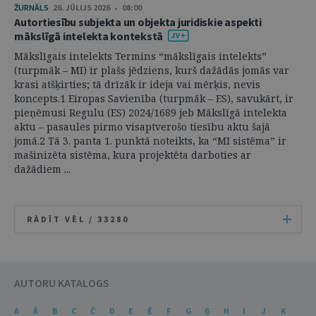
ŽURNĀLS
26. JŪLIJS 2026 • 08:00
Autortiesību subjekta un objekta juridiskie aspekti
mākslīgā intelekta kontekstā
Mākslīgais intelekts Termins “mākslīgais intelekts”
(turpmāk – MI) ir plašs jēdziens, kurš dažādās jomās var
krasi atšķirties; tā drīzāk ir ideja vai mērķis, nevis
koncepts.1 Eiropas Savienība (turpmāk – ES), savukārt, ir
pieņēmusi Regulu (ES) 2024/1689 jeb Mākslīgā intelekta
aktu – pasaules pirmo visaptverošo tiesību aktu šajā
jomā.2 Tā 3. panta 1. punktā noteikts, ka “MI sistēma” ir
mašinizēta sistēma, kura projektēta darboties ar
dažādiem ...
RĀDĪT VĒL /
33280
AUTORU KATALOGS
A
Ā
B
C
Č
D
E
Ē
F
G
Ģ
H
I
J
K