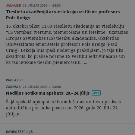
JAUNUMI
27. JŪLIJS 2026 • 14:53
Tieslietu akadēmijā ar vieslekciju uzstāsies profesors
Pols Kreigs
16. oktobrī plkst. 11.00 Tieslietu akadēmijā ar vieslekciju
“ES vērtības: tvērums, piemērošana un ietekme” uzstāsies
Eiropas Savienības (ES) tiesību akadēmiķis, Oksfordas
Universitātes emeritētais profesors Pols Kreigs (Paul
Craig). Lekcija būs īpaši noderīga praktiķiem, jo tajā tiks
skaidrots, ko praksē nozīmē ES vērtību iedzīvināšana un
kā tas ietekmē tiesību piemērošanu. ...
PAULA LIPE
ŽURNĀLS
27. JŪLIJS 2026 • 08:00
Nedēļas notikumu apskats: 20.–24. jūlijs
Šajā apskatā apkopotas likumdošanas un tiesu prakses
aktualitātes par laika posmu no 2026. gada 20. līdz 24.
jūlijam. ...
DĀVIDS ĒBERLIŅŠ