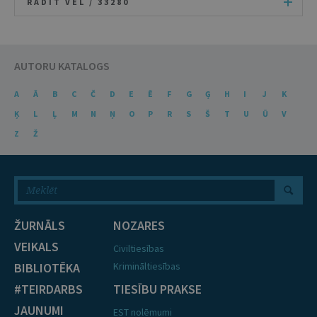
RĀDĪT VĒL /
33280
AUTORU KATALOGS
A
Ā
B
C
Č
D
E
Ē
F
G
Ģ
H
I
J
K
Ķ
L
Ļ
M
N
Ņ
O
P
R
S
Š
T
U
Ū
V
Z
Ž
ŽURNĀLS
NOZARES
VEIKALS
Civiltiesības
BIBLIOTĒKA
Krimināltiesības
#TEIRDARBS
TIESĪBU PRAKSE
JAUNUMI
EST nolēmumi