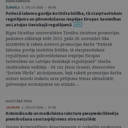
DIĀNA KAMIŠEVA
ŽURNĀLS
3. JŪLIJS 2026 • 09:00
Patiesā labuma guvēja institūta būtība, tā starptautiskais
regulējums un pilnveidošanas iespējas Eiropas Savienības
un Latvijas tiesiskajā regulējumā
Rīgas Stradiņa universitātes Tiesību zinātnes promocijas
padomes atklātajā sēdē 2025. gada 26. novembrī tika
aizstāvēts šī raksta autores promocijas darbs “Patiesā
labuma guvēja institūta būtība, tā starptautiskais
regulējums un pilnveidošanas iespējas Eiropas
Savienības un Latvijas tiesiskajā regulējumā” (darba
zinātniskais vadītājs – Dr. iur. Jānis Grasis). Atsaucoties
“Jurista Vārda” aicinājumam, šajā rakstā promocijas darba
autore sniedz ieskatu sava pētījuma tēmas aktualitātē,
galvenajos secinājumos un atziņās. ...
AUGSTĀKĀ TIESA
JAUNUMI
1. JŪLIJS 2026 • 17:38
Kriminālsoda un medicīniska rakstura piespiedu līdzekļa
piemērošana savstarpēji viens otru neizslēdz
Senāta Krimināllietu departaments ir izskatījis prokurora