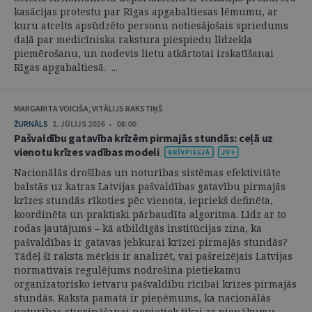
kasācijas protestu par Rīgas apgabaltiesas lēmumu, ar
kuru atcelts apsūdzēto personu notiesājošais spriedums
daļā par medicīniska rakstura piespiedu līdzekļa
piemērošanu, un nodevis lietu atkārtotai izskatīšanai
Rīgas apgabaltiesā. ...
MARGARITA VOICIŠA, VITĀLIJS RAKSTIŅŠ
ŽURNĀLS
1. JŪLIJS 2026 • 08:00
Pašvaldību gatavība krīzēm pirmajās stundās: ceļā uz
vienotu krīzes vadības modeli
Nacionālās drošības un noturības sistēmas efektivitāte
balstās uz katras Latvijas pašvaldības gatavību pirmajās
krīzes stundās rīkoties pēc vienota, iepriekš definēta,
koordinēta un praktiski pārbaudīta algoritma. Līdz ar to
rodas jautājums – kā atbildīgās institūcijas zina, ka
pašvaldības ir gatavas jebkurai krīzei pirmajās stundās?
Tādēļ šī raksta mērķis ir analizēt, vai pašreizējais Latvijas
normatīvais regulējums nodrošina pietiekamu
organizatorisko ietvaru pašvaldību rīcībai krīzes pirmajās
stundās. Raksta pamatā ir pieņēmums, ka nacionālās
noturības stiprināšanai nepietiek tikai ar pienākumu