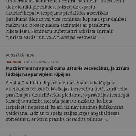
Universitātes konferenču centrā “Ratnieki”. Interesenti
tiek aicināti pieteikties, rakstot uz e-pastu
Lauris@liepa.lv. Iespējams piedalīties atsevišķās
pasākuma dienās vai visā seminārā kopumā (par dalības
maksu u.c. nosacījumiem sazināties ar pasākuma
rīkotājiem). Semināru informatīvi atbalsta žurnāls
“Jurista Vārds” un VSIA “Latvijas Vēstnesis”. ...
AUGSTĀKĀ TIESA
JAUNUMI
3. JŪLIJS 2026 • 14:45
Mazbērniem nav pienākuma uzturēt vecvecākus, ja uztura
lūdzējs nav par viņiem rūpējies
Senāta Civillietu departamenta senatoru kolēģija ir
atteikusies ierosināt kasācijas tiesvedību lietā, kurā celta
prasība par uzturlīdzekļu piedziņu, jo prasītājas iesniegtā
kasācijas sūdzība nerada pamatu uzskatīt, ka lieta
izspriesta nepareizi, kā arī tai nav nozīmes judikatūras
veidošanā. Līdz ar to spēkā stājies Rīgas apgabaltiesas
spriedums, ar kuru prasība noraidīta pilnībā. ...