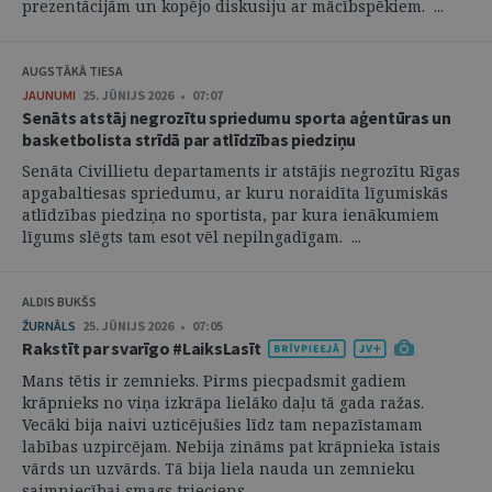
prezentācijām un kopējo diskusiju ar mācībspēkiem. ...
AUGSTĀKĀ TIESA
JAUNUMI
25. JŪNIJS 2026 • 07:07
Senāts atstāj negrozītu spriedumu sporta aģentūras un
basketbolista strīdā par atlīdzības piedziņu
Senāta Civillietu departaments ir atstājis negrozītu Rīgas
apgabaltiesas spriedumu, ar kuru noraidīta līgumiskās
atlīdzības piedziņa no sportista, par kura ienākumiem
līgums slēgts tam esot vēl nepilngadīgam. ...
ALDIS BUKŠS
ŽURNĀLS
25. JŪNIJS 2026 • 07:05
Rakstīt par svarīgo #LaiksLasīt
Mans tētis ir zemnieks. Pirms piecpadsmit gadiem
krāpnieks no viņa izkrāpa lielāko daļu tā gada ražas.
Vecāki bija naivi uzticējušies līdz tam nepazīstamam
labības uzpircējam. Nebija zināms pat krāpnieka īstais
vārds un uzvārds. Tā bija liela nauda un zemnieku
saimniecībai smags trieciens. ...