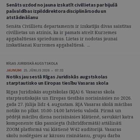
Senāts uzdod no jauna izskatīt civillietas par bijušā
pašvaldības izpilddirektora disciplinārsodu un
atstādināšanu
Senāta Civillietu departaments ir izskatījis divas saistītas
civillietas un atzinis, ka ir pamats atcelt Kurzemes
apgabaltiesas spriedumus. Lietas ir nodotas jaunai
izskatīšanai Kurzemes apgabaltiesā. ...
RĪGAS JURIDISKĀ AUGSTSKOLA
JAUNUMI
25. JŪNIJS 2026 • 07:31
Notiks jau sestā Rīgas Juridiskās augstskolas
starptautisko un Eiropas tiesību Vasaras skola
Rīgas Juridiskās augstskolas (RJA) 6. Vasaras skola
starptautiskajās un Eiropas tiesībās norisināsies no 2026.
gada 27. jūlija līdz 4. augustam. RJA Vasaras skolā mācības
notiks no plkst. 10.00-14.00 latviešu valodā. Pirmā un
pēdējā mācību diena norisināsies klātienē, savukārt katra
komponente tiks pasniegta (hibrīdformātā) attālināti
ZOOM platformā vai klātienē W42 auditorijā. Vasaras
skolu noslēgsies ar kāzusu risināšanu, grupu darba