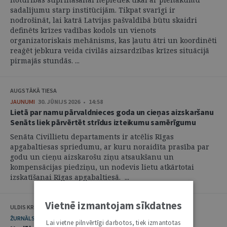
sadalījumu starp institūcijām. Tikpat svarīgi ir
nodrošināt, lai katrā Latvijas pašvaldībā būtu skaidri
definēts krīzes vadības kodols un vienots
organizatoriskais mehānisms, kas ļautu ātri un koordinēti
reaģēt jebkura veida civilās aizsardzības krīzes situācijā
pirmajās stundās. ...
AUGSTĀKĀ TIESA
JAUNUMI
30. JŪNIJS 2026 • 14:58
Lietā par namu pārvaldnieces goda un cieņas aizskaršanu
Senāts liek pārvērtēt strīdus izteikumu samērīgumu
Senāta Civillietu departaments ir atcēlis Rīgas
apgabaltiesas spriedumu, ar kuru noraidīta prasība par
godu un cieņu aizskarošu ziņu atsaukšanu un
kompensācijas piedziņu, un nodevis lietu atkārtotai
izskatīšanai Rīgas apgabaltiesā. ...
Vietnē izmantojam sīkdatnes
ULDIS KRASTIŅŠ
ŽURNĀLS
29. JŪNIJS 2026 • 08:00
Lai vietne pilnvērtīgi darbotos, tiek izmantotas