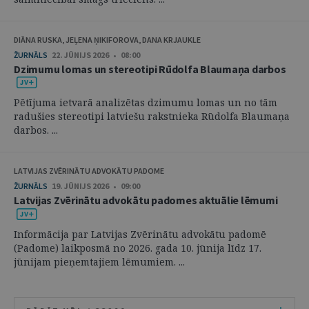
DIĀNA RUSKA, JEĻENA ŅIKIFOROVA, DANA KRJAUKLE
ŽURNĀLS
22. JŪNIJS 2026 • 08:00
Dzimumu lomas un stereotipi Rūdolfa Blaumaņa darbos
Pētījuma ietvarā analizētas dzimumu lomas un no tām
radušies stereotipi latviešu rakstnieka Rūdolfa Blaumaņa
darbos. ...
LATVIJAS ZVĒRINĀTU ADVOKĀTU PADOME
ŽURNĀLS
19. JŪNIJS 2026 • 09:00
Latvijas Zvērinātu advokātu padomes aktuālie lēmumi
Informācija par Latvijas Zvērinātu advokātu padomē
(Padome) laikposmā no 2026. gada 10. jūnija līdz 17.
jūnijam pieņemtajiem lēmumiem. ...