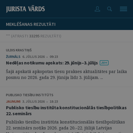
MEKLĒŠANAS REZULTĀTI
"" (
ATRASTI
33295
REZULTĀTI
)
ULDIS KRASTIŅŠ
ŽURNĀLS
6. JŪLIJS 2026 • 09:23
Nedēļas notikumu apskats: 29. jūnijs–3. jūlijs
Šajā apskatā apkopotas tiesu prakses aktualitātes par laika
posmu no 2026. gada 29. jūnija līdz 3. jūlijam. ...
PUBLISKO TIESĪBU INSTITŪTS
JAUNUMI
3. JŪLIJS 2026 • 18:23
Publisko tiesību institūta konstitucionālās tiesībpolitikas
22. seminārs
Publisko tiesību institūta konstitucionālās tiesībpolitikas
22. seminārs notiks 2026. gada 20.–22. jūlijā Latvijas