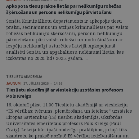
Apkopota tiesu prakse lietās par nelikumīgu robežas
šķērsošanu un personu nelikumīgu pārvietošanu
Senāta Krimināllietu departaments ir apkopojis tiesu
praksi, secinājumus un atziņas krimināllietās par valsts
robežas nelikumīgu šķērsošanu, personu nelikumīgu
pārvietošanu pāri valsts robežai un nodrošināšanu ar
iespēju nelikumīgi uzturēties Latvijā. Apkopojumā
analizēti Senāta un apgabaltiesu nolēmumi lietās, kas
izskatītas no 2020. līdz 2025. gadam. ...
TIESLIETU AKADĒMIJA
JAUNUMI
27. JŪLIJS 2026 • 14:53
Tieslietu akadēmijā ar vieslekciju uzstāsies profesors
Pols Kreigs
16. oktobrī plkst. 11.00 Tieslietu akadēmijā ar vieslekciju
“ES vērtības: tvērums, piemērošana un ietekme” uzstāsies
Eiropas Savienības (ES) tiesību akadēmiķis, Oksfordas
Universitātes emeritētais profesors Pols Kreigs (Paul
Craig). Lekcija būs īpaši noderīga praktiķiem, jo tajā tiks
skaidrots, ko praksē nozīmē ES vērtību iedzīvināšana un