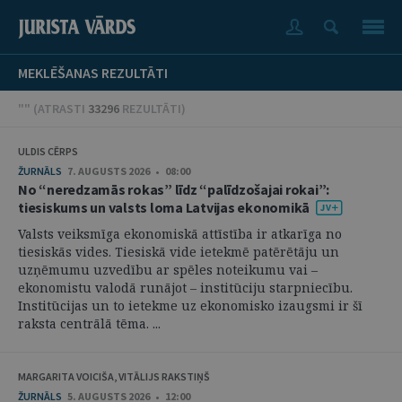
MEKLĒŠANAS REZULTĀTI
"" (
ATRASTI
33296
REZULTĀTI
)
ULDIS CĒRPS
ŽURNĀLS
7. AUGUSTS 2026 • 08:00
No “neredzamās rokas” līdz “palīdzošajai rokai”:
tiesiskums un valsts loma Latvijas ekonomikā
Valsts veiksmīga ekonomiskā attīstība ir atkarīga no
tiesiskās vides. Tiesiskā vide ietekmē patērētāju un
uzņēmumu uzvedību ar spēles noteikumu vai –
ekonomistu valodā runājot – institūciju starpniecību.
Institūcijas un to ietekme uz ekonomisko izaugsmi ir šī
raksta centrālā tēma. ...
MARGARITA VOICIŠA, VITĀLIJS RAKSTIŅŠ
ŽURNĀLS
5. AUGUSTS 2026 • 12:00