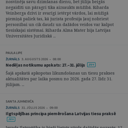
nosvinēja savu dzimšanas dienu, bet jūlija beigās
negaidīti un pāragri tika aizsaukts mūžībā. Riharda
Veinberga dzīvi ir svarīgi ietērpt vārdos, lai mūžīgā
piemiņā paliek tas, kā jurista profesija ļauj nobriest
personībai un cik daudz un dažādos veidos var kalpot
tiesiskajai sistēmai. Riharda Alma Mater bija Latvijas
Universitātes Juridiskā ...
PAULA LIPE
ŽURNĀLS
3. AUGUSTS 2026 • 08:00
Nedēļas notikumu apskats: 27.–31. jūlijs
Šajā apskatā apkopotas likumdošanas un tiesu prakses
aktualitātes par laika posmu no 2026. gada 27. līdz 31.
jūlijam. ...
SANTA JUHNEVIČA
ŽURNĀLS
31. JŪLIJS 2026 • 09:00
Ilgtspējības principa piemērošana Latvijas tiesu praksē
Ievads Ilgtspējība ir bieži lietots vārds dažādās nozarēs. 17