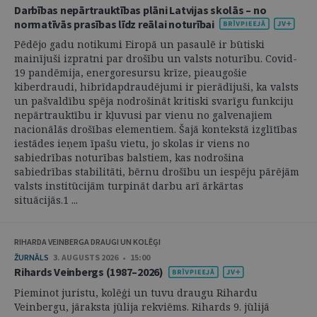
Darbības nepārtrauktības plāni Latvijas skolās – no
normatīvās prasības līdz reālai noturībai
Pēdējo gadu notikumi Eiropā un pasaulē ir būtiski
mainījuši izpratni par drošību un valsts noturību. Covid-
19 pandēmija, energoresursu krīze, pieaugošie
kiberdraudi, hibrīdapdraudējumi ir pierādījuši, ka valsts
un pašvaldību spēja nodrošināt kritiski svarīgu funkciju
nepārtrauktību ir kļuvusi par vienu no galvenajiem
nacionālās drošības elementiem. Šajā kontekstā izglītības
iestādes ieņem īpašu vietu, jo skolas ir viens no
sabiedrības noturības balstiem, kas nodrošina
sabiedrības stabilitāti, bērnu drošību un iespēju pārējām
valsts institūcijām turpināt darbu arī ārkārtas
situācijās.1 ...
RIHARDA VEINBERGA DRAUGI UN KOLĒĢI
ŽURNĀLS
3. AUGUSTS 2026 • 15:00
Rihards Veinbergs (1987–2026)
Pieminot juristu, kolēģi un tuvu draugu Rihardu
Veinbergu, jāraksta jūlija rekviēms. Rihards 9. jūlijā