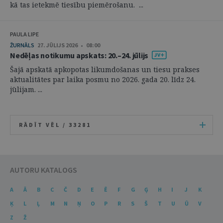
kā tas ietekmē tiesību piemērošanu. ...
PAULA LIPE
ŽURNĀLS
27. JŪLIJS 2026 • 08:00
Nedēļas notikumu apskats: 20.–24. jūlijs
Šajā apskatā apkopotas likumdošanas un tiesu prakses
aktualitātes par laika posmu no 2026. gada 20. līdz 24.
jūlijam. ...
RĀDĪT VĒL /
33281
AUTORU KATALOGS
A
Ā
B
C
Č
D
E
Ē
F
G
Ģ
H
I
J
K
Ķ
L
Ļ
M
N
Ņ
O
P
R
S
Š
T
U
Ū
V
Z
Ž