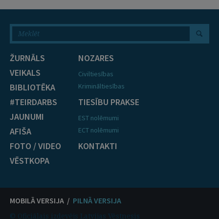
ŽURNĀLS
NOZARES
VEIKALS
Civiltiesības
BIBLIOTĒKA
Krimināltiesības
#TEIRDARBS
TIESĪBU PRAKSE
JAUNUMI
EST nolēmumi
AFIŠA
ECT nolēmumi
FOTO / VIDEO
KONTAKTI
VĒSTKOPA
MOBILĀ VERSIJA /
PILNĀ VERSIJA
© Oficiālais izdevējs Latvijas Vēstnesis