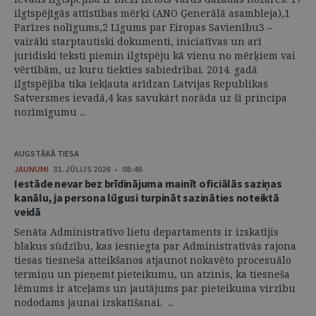
ilgtspējīgās attīstības mērķi (ANO Ģenerālā asambleja),1
Parīzes nolīgums,2 Līgums par Eiropas Savienību3 –
vairāki starptautiski dokumenti, iniciatīvas un arī
juridiski teksti piemin ilgtspēju kā vienu no mērķiem vai
vērtībām, uz kuru tiekties sabiedrībai. 2014. gadā
ilgtspējība tika iekļauta arīdzan Latvijas Republikas
Satversmes ievadā,4 kas savukārt norāda uz šī principa
nozīmīgumu ...
AUGSTĀKĀ TIESA
JAUNUMI
31. JŪLIJS 2026 • 08:46
Iestāde nevar bez brīdinājuma mainīt oficiālās saziņas
kanālu, ja persona lūgusi turpināt sazināties noteiktā
veidā
Senāta Administratīvo lietu departaments ir izskatījis
blakus sūdzību, kas iesniegta par Administratīvās rajona
tiesas tiesneša atteikšanos atjaunot nokavēto procesuālo
termiņu un pieņemt pieteikumu, un atzinis, ka tiesneša
lēmums ir atceļams un jautājums par pieteikuma virzību
nododams jaunai izskatīšanai. ...