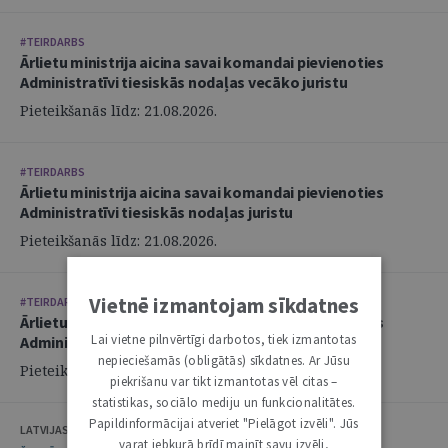
#TEIRDARBS
Ārlietu ministrija aicina savai komandai pievienoties
Administratīvi tiesiskās nodaļas vecāko juristu
Pieteikšanās līdz: 21.08.2026.
#TEIRDARBS
Ārlietu ministrija aicina savai komandai pievienoties
Administratīvi tiesiskās nodaļas juristu
Pieteikšanās līdz: 21.08.2026.
Vietnē izmantojam sīkdatnes
#TEIRDARBS
Ārlietu ministrija aicina savai komandai pievienoties
Lai vietne pilnvērtīgi darbotos, tiek izmantotas
Administratīvi tiesiskās nodaļas juristu
nepieciešamās (obligātās) sīkdatnes. Ar Jūsu
Pieteikšanās līdz: 21.08.2026.
piekrišanu var tikt izmantotas vēl citas –
statistikas, sociālo mediju un funkcionalitātes.
Papildinformācijai atveriet "Pielāgot izvēli". Jūs
LATVIJAS ZVĒRINĀTU ADVOKĀTU PADOME
varat jebkurā brīdī mainīt savu izvēli,