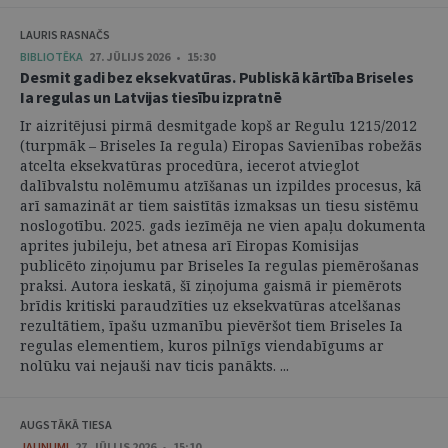
LAURIS RASNAČS
BIBLIOTĒKA
27. JŪLIJS 2026 • 15:30
Desmit gadi bez eksekvatūras. Publiskā kārtība Briseles
Ia regulas un Latvijas tiesību izpratnē
Ir aizritējusi pirmā desmitgade kopš ar Regulu 1215/2012
(turpmāk – Briseles Ia regula) Eiropas Savienības robežās
atcelta eksekvatūras procedūra, iecerot atvieglot
dalībvalstu nolēmumu atzīšanas un izpildes procesus, kā
arī samazināt ar tiem saistītās izmaksas un tiesu sistēmu
noslogotību. 2025. gads iezīmēja ne vien apaļu dokumenta
aprites jubileju, bet atnesa arī Eiropas Komisijas
publicēto ziņojumu par Briseles Ia regulas piemērošanas
praksi. Autora ieskatā, šī ziņojuma gaismā ir piemērots
brīdis kritiski paraudzīties uz eksekvatūras atcelšanas
rezultātiem, īpašu uzmanību pievēršot tiem Briseles Ia
regulas elementiem, kuros pilnīgs viendabīgums ar
nolūku vai nejauši nav ticis panākts. ...
AUGSTĀKĀ TIESA
JAUNUMI
27. JŪLIJS 2026 • 15:10