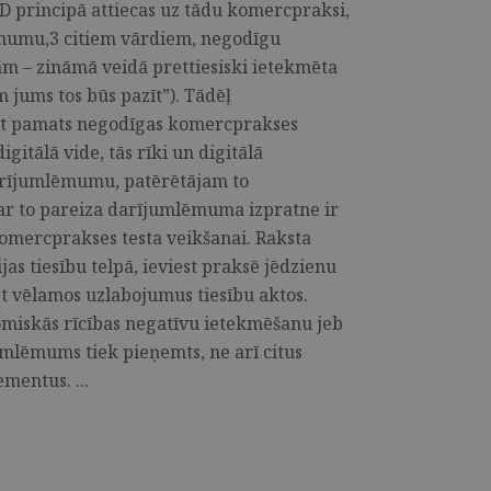
 principā attiecas uz tādu komercpraksi,
mumu,3 citiem vārdiem, negodīgu
ām – zināmā veidā prettiesiski ietekmēta
jums tos būs pazīt”). Tādēļ
t pamats negodīgas komercprakses
igitālā vide, tās rīki un digitālā
darījumlēmumu, patērētājam to
 ar to pareiza darījumlēmuma izpratne ir
omercprakses testa veikšanai. Raksta
jas tiesību telpā, ieviest praksē jēdzienu
t vēlamos uzlabojumus tiesību aktos.
miskās rīcības negatīvu ietekmēšanu jeb
umlēmums tiek pieņemts, ne arī citus
mentus. ...