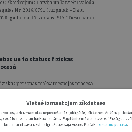
es) skaidrojums Latvijā un latviešu valodā
regulas Nr. 2016/6791 (turpmāk – Datu
2026. gada martā izdevusi SIA “Tiesu namu
ības un to statuss fiziskās
rocesā
fiziskās personas maksātnespējas procesa
ziskas personas atbrīvošanu no
espējams segt maksātnespējas procesa
Vietnē izmantojam sīkdatnes
a 164. panta ceturtā daļa noteic
i darbotos, tiek izmantotas nepieciešamās (obligātās) sīkdatnes. Ar Jūsu piekriša
ās personas maksātnespējas procesā netiek
kas, sociālo mediju un funkcionalitātes. Papildinformācijai atveriet "Pielāgot izvēl
. Starp tām ir prasījumi no neatļautas
brīdī mainīt savu izvēli, atgriežoties šajā vietnē. Plašāk –
sīkdatņu politikā
.
ot šī ierobežojuma jēgu, ieguvumus un