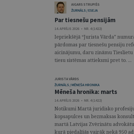
AIGARS STRUPIŠS
ŽURNĀLS / ESEJA
Par tiesnešu pensijām
14. APRĪLIS 2026 • NR. 4 (1422)
Iepriekšējā “Jurista Vārda” numurā
pārdomas par tiesnešu pensiju ref
aicinājumu, daru zināmu Tiesliet
tiesu sistēmas attieksmi pret to. ...
JURISTA VĀRDS
ŽURNĀLS / MĒNEŠA HRONIKA
Mēneša hronika: marts
14. APRĪLIS 2026 • NR. 4 (1422)
Notikumi Martā juridisko profesiju
kopsapulces un bezmaksas konsultā
martā Latvijas Zvērinātu advokātu
kurā piedalījās vairāk nekā 950 ad