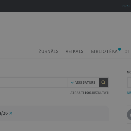
PIRKT
ŽURNĀLS
VEIKALS
BIBLIOTĒKA
#T
N
VISS SATURS
ATRASTI
1001
REZULTĀTI
NE
4/26