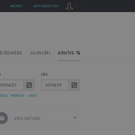
ABONĒT
AUTORIZĒTIES
EIRDARBS
JAUNUMI
ARHĪVS
O
LĪDZ
DĒĻA
/
MĒNESIS
/
GADS
VISS SATURS