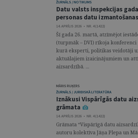
ŽURNĀLS / NOTIKUMS
Datu valsts inspekcijas gada
personas datu izmantošanas 
14. APRĪLIS 2026 • NR. 4 (1422)
Šī gada 26. martā, atzīmējot iestād
(turpmāk – DVI) rīkoja konferenci 
kurā eksperti, politikas veidotāji 
aktuālajiem izaicinājumiem un att
aizsardzībā. ...
MĀRIS RUĶERS
ŽURNĀLS / JURIDISKĀ LITERATŪRA
Iznākusi Vispārīgās datu ai
grāmata
14. APRĪLIS 2026 • NR. 4 (1422)
Grāmata “Vispārīgā datu aizsardzī
autoru kolektīva Jāņa Plepa un Mār