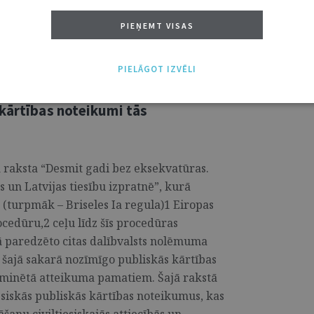
ar tā pārskatīšanu. ...
PIEŅEMT VISAS
PIELĀGOT IZVĒLI
attiecībās un Latvijas
 kārtības noteikumi tās
ka raksta “Desmit gadi bez eksekvatūras.
s un Latvijas tiesību izpratnē”, kurā
(turpmāk – Briseles Ia regula)1 Eiropas
cedūru,2 ceļu līdz šīs procedūras
lā paredzēto citas dalībvalsts nolēmuma
 šajā sakarā nozīmīgo publiskās kārtības
 minētā atteikuma pamatiem. Šajā rakstā
esiskās publiskās kārtības noteikumus, kas