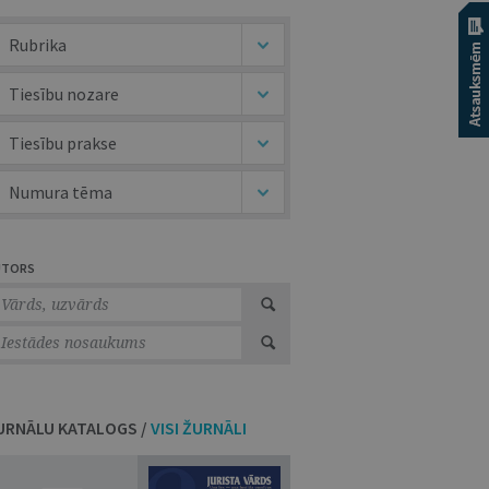
Rubrika
Tiesību nozare
Tiesību prakse
Numura tēma
UTORS
URNĀLU KATALOGS /
VISI ŽURNĀLI