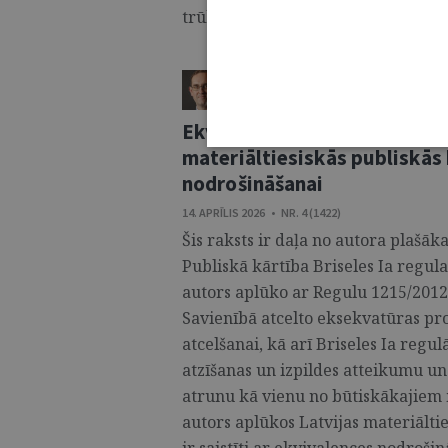
trūkumus, ka arī rosināt diskusiju p
LAURIS RASNAČS
ŽURNĀLS / SKAIDROJUMI. VIEDOKĻI
Ekvivalence civiltiesiskajās 
materiāltiesiskās publiskās
nodrošināšanai
14. APRĪLIS 2026 • NR. 4 (1422)
Šis raksts ir daļa no autora plašā
Publiskā kārtība Briseles Ia regula
autors aplūko ar Regulu 1215/2012 
Savienībā atcelto eksekvatūras pro
atcelšanai, kā arī Briseles Ia regu
atzīšanas un izpildes atteikumu un
atrunu kā vienu no būtiskākajiem
autors aplūkos Latvijas materiālti