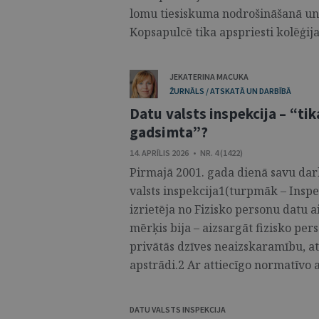
lomu tiesiskuma nodrošināšanā un 
Kopsapulcē tika apspriesti kolēģija
JEKATERINA MACUKA
ŽURNĀLS / ATSKATĀ UN DARBĪBĀ
Datu valsts inspekcija – “tik
gadsimta”?
14. APRĪLIS 2026 • NR. 4 (1422)
Pirmajā 2001. gada dienā savu darb
valsts inspekcija1(turpmāk – Inspe
izrietēja no Fizisko personu datu 
mērķis bija – aizsargāt fizisko per
privātās dzīves neaizskaramību, at
apstrādi.2 Ar attiecīgo normatīvo 
DATU VALSTS INSPEKCIJA