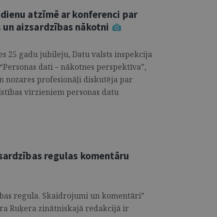
dienu atzīmē ar konferenci par
un aizsardzības nākotni
es 25 gadu jubileju, Datu valsts inspekcija
“Personas dati – nākotnes perspektīva”,
un nozares profesionāļi diskutēja par
īstības virzieniem personas datu
zsardzības regulas komentāru
bas regula. Skaidrojumi un komentāri”
a Ruķera zinātniskajā redakcijā ir