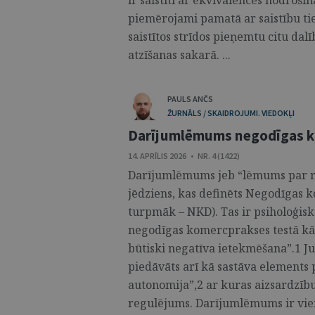
ir saistīti ar ekvivalences nodrošin
piemērojami pamatā ar saistību t
saistītos strīdos pieņemtu citu dal
atzīšanas sakarā. ...
PAULS ANČS
ŽURNĀLS / SKAIDROJUMI. VIEDOKĻI
Darījumlēmums negodīgas k
14. APRĪLIS 2026 • NR. 4 (1422)
Darījumlēmums jeb “lēmums par rīc
jēdziens, kas definēts Negodīgas 
turpmāk – NKD). Tas ir psiholoģisk
negodīgas komercprakses testā kā
būtiski negatīva ietekmēšana”.1 J
piedāvāts arī kā sastāva elements
autonomija”,2 ar kuras aizsardzī
regulējums. Darījumlēmums ir vie