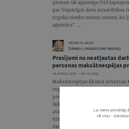
pirmais tik apjomīgs (910 lapaspus
par Vispārīgās datu aizsardzības 
regula) tiesību normu nozīmi, ko 
aģentūra”. ...
HELMUTS JAUJA
ŽURNĀLS / SKAIDROJUMI. VIEDOKĻI
Prasījumi no neatļautas darb
personas maksātnespējas p
14. APRĪLIS 2026 • NR. 4 (1422)
Maksātnespējas likumā ietvertais 
regulējums ietver parādnieka – fi
parādsaistībām, kuras nav bijis i
laikā. Tomēr Maksātnespējas likum
Lai vietne pilnvērtīg
atsevišķas saistības, kuras fizisk
vēl citas – statisti
dzēstas (t.s. nedzēšamās saistības)
darbības.1 Raksta mērķis ir aplūk