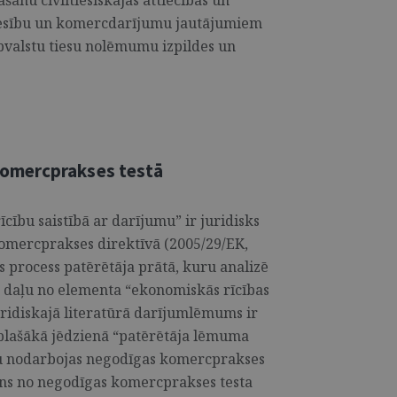
āšanu civiltiesiskajās attiecībās un
iesību un komercdarījumu jautājumiem
ībvalstu tiesu nolēmumu izpildes un
omercprakses testā
ību saistībā ar darījumu” ir juridisks
komercprakses direktīvā (2005/29/EK,
s process patērētāja prātā, kuru analizē
 daļu no elementa “ekonomiskās rīcības
uridiskajā literatūrā darījumlēmums ir
 plašākā jēdzienā “patērētāja lēmuma
bu nodarbojas negodīgas komercprakses
ns no negodīgas komercprakses testa