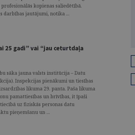
profesionālās kopienas saliedētībā.
s darbības jautājumi, notika ...
ai 25 gadi” vai “jau ceturtdaļa
u sāka jauna valsts institūcija – Datu
kcija). Inspekcijas pienākumi un tiesības
aizsardzības likuma 29. panta. Paša likuma
sonu pamattiesības un brīvības, it īpaši
tiecībā uz fiziskās personas datu
aktu pieņemšanu un ...