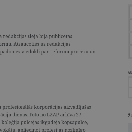
 redakcijas slejā bija publicētas
ormu. Atsaucoties uz redakcijas
u padomes viedokli par reformu procesu un
A
 profesionālās korporācijas aizvadījušas
ciju dienas. Foto no LZAP arhīva 27.
Ž
 kolēģija pulcējās ikgadējā kopsapulcē,
vokātu, apliecinot profesijas nozīmīgo