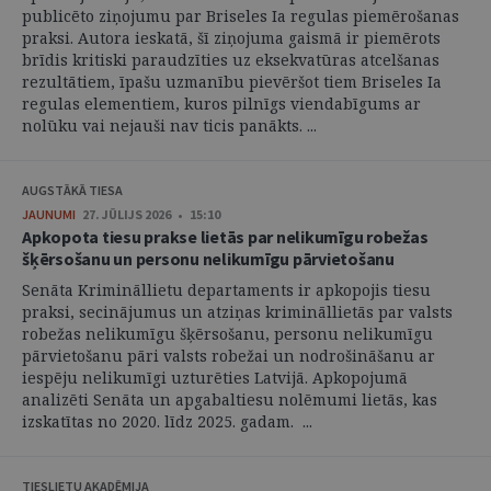
publicēto ziņojumu par Briseles Ia regulas piemērošanas
praksi. Autora ieskatā, šī ziņojuma gaismā ir piemērots
brīdis kritiski paraudzīties uz eksekvatūras atcelšanas
rezultātiem, īpašu uzmanību pievēršot tiem Briseles Ia
regulas elementiem, kuros pilnīgs viendabīgums ar
nolūku vai nejauši nav ticis panākts. ...
AUGSTĀKĀ TIESA
JAUNUMI
27. JŪLIJS 2026 • 15:10
Apkopota tiesu prakse lietās par nelikumīgu robežas
šķērsošanu un personu nelikumīgu pārvietošanu
Senāta Krimināllietu departaments ir apkopojis tiesu
praksi, secinājumus un atziņas krimināllietās par valsts
robežas nelikumīgu šķērsošanu, personu nelikumīgu
pārvietošanu pāri valsts robežai un nodrošināšanu ar
iespēju nelikumīgi uzturēties Latvijā. Apkopojumā
analizēti Senāta un apgabaltiesu nolēmumi lietās, kas
izskatītas no 2020. līdz 2025. gadam. ...
TIESLIETU AKADĒMIJA