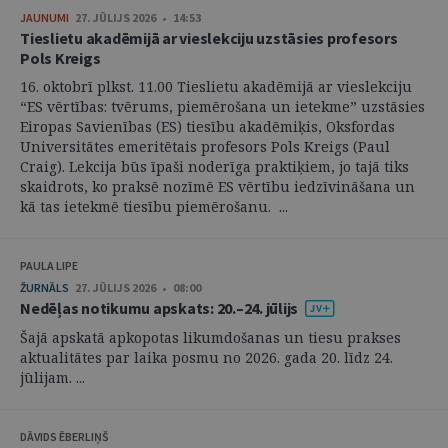
JAUNUMI
27. JŪLIJS 2026 • 14:53
Tieslietu akadēmijā ar vieslekciju uzstāsies profesors
Pols Kreigs
16. oktobrī plkst. 11.00 Tieslietu akadēmijā ar vieslekciju
“ES vērtības: tvērums, piemērošana un ietekme” uzstāsies
Eiropas Savienības (ES) tiesību akadēmiķis, Oksfordas
Universitātes emeritētais profesors Pols Kreigs (Paul
Craig). Lekcija būs īpaši noderīga praktiķiem, jo tajā tiks
skaidrots, ko praksē nozīmē ES vērtību iedzīvināšana un
kā tas ietekmē tiesību piemērošanu. ...
PAULA LIPE
ŽURNĀLS
27. JŪLIJS 2026 • 08:00
Nedēļas notikumu apskats: 20.–24. jūlijs
Šajā apskatā apkopotas likumdošanas un tiesu prakses
aktualitātes par laika posmu no 2026. gada 20. līdz 24.
jūlijam. ...
DĀVIDS ĒBERLIŅŠ