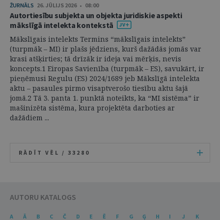
ŽURNĀLS
26. JŪLIJS 2026 • 08:00
Autortiesību subjekta un objekta juridiskie aspekti
mākslīgā intelekta kontekstā
Mākslīgais intelekts Termins “mākslīgais intelekts”
(turpmāk – MI) ir plašs jēdziens, kurš dažādās jomās var
krasi atšķirties; tā drīzāk ir ideja vai mērķis, nevis
koncepts.1 Eiropas Savienība (turpmāk – ES), savukārt, ir
pieņēmusi Regulu (ES) 2024/1689 jeb Mākslīgā intelekta
aktu – pasaules pirmo visaptverošo tiesību aktu šajā
jomā.2 Tā 3. panta 1. punktā noteikts, ka “MI sistēma” ir
mašinizēta sistēma, kura projektēta darboties ar
dažādiem ...
RĀDĪT VĒL /
33280
AUTORU KATALOGS
A
Ā
B
C
Č
D
E
Ē
F
G
Ģ
H
I
J
K