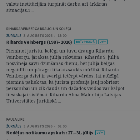
valsts institūcijām turpināt darbu arī ārkārtas
situācijās.1 ...
RIHARDA VEINBERGA DRAUGI UN KOLĒĢI
ŽURNĀLS
3. AUGUSTS 2026 • 15:00
Rihards Veinbergs (1987–2026)
Pieminot juristu, kolēģi un tuvu draugu Rihardu
Veinbergu, jāraksta jūlija rekviēms. Rihards 9. jūlijā
nosvinēja savu dzimšanas dienu, bet jūlija beigās
negaidīti un pāragri tika aizsaukts mūžībā. Riharda
Veinberga dzīvi ir svarīgi ietērpt vārdos, lai mūžīgā
piemiņā paliek tas, kā jurista profesija ļauj nobriest
personībai un cik daudz un dažādos veidos var kalpot
tiesiskajai sistēmai. Riharda Alma Mater bija Latvijas
Universitātes Juridiskā ...
PAULA LIPE
ŽURNĀLS
3. AUGUSTS 2026 • 08:00
Nedēļas notikumu apskats: 27.–31. jūlijs