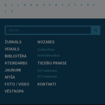
Ķ
L
Ļ
M
N
Ņ
O
P
R
S
Š
T
U
Ū
V
Z
Ž
ŽURNĀLS
NOZARES
VEIKALS
Civiltiesības
BIBLIOTĒKA
Krimināltiesības
#TEIRDARBS
TIESĪBU PRAKSE
JAUNUMI
EST nolēmumi
AFIŠA
ECT nolēmumi
FOTO / VIDEO
KONTAKTI
VĒSTKOPA