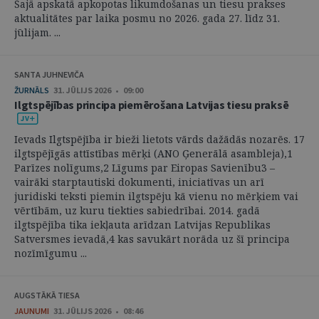
Šajā apskatā apkopotas likumdošanas un tiesu prakses
aktualitātes par laika posmu no 2026. gada 27. līdz 31.
jūlijam. ...
SANTA JUHNEVIČA
ŽURNĀLS
31. JŪLIJS 2026 • 09:00
Ilgtspējības principa piemērošana Latvijas tiesu praksē
Ievads Ilgtspējība ir bieži lietots vārds dažādās nozarēs. 17
ilgtspējīgās attīstības mērķi (ANO Ģenerālā asambleja),1
Parīzes nolīgums,2 Līgums par Eiropas Savienību3 –
vairāki starptautiski dokumenti, iniciatīvas un arī
juridiski teksti piemin ilgtspēju kā vienu no mērķiem vai
vērtībām, uz kuru tiekties sabiedrībai. 2014. gadā
ilgtspējība tika iekļauta arīdzan Latvijas Republikas
Satversmes ievadā,4 kas savukārt norāda uz šī principa
nozīmīgumu ...
AUGSTĀKĀ TIESA
JAUNUMI
31. JŪLIJS 2026 • 08:46