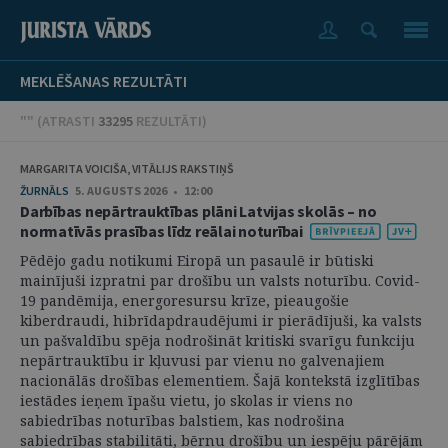
MEKLĒŠANAS REZULTĀTI
"" (
ATRASTI
33295
REZULTĀTI
)
MARGARITA VOICIŠA, VITĀLIJS RAKSTIŅŠ
ŽURNĀLS
5. AUGUSTS 2026 • 12:00
Darbības nepārtrauktības plāni Latvijas skolās – no
normatīvās prasības līdz reālai noturībai
Pēdējo gadu notikumi Eiropā un pasaulē ir būtiski
mainījuši izpratni par drošību un valsts noturību. Covid-
19 pandēmija, energoresursu krīze, pieaugošie
kiberdraudi, hibrīdapdraudējumi ir pierādījuši, ka valsts
un pašvaldību spēja nodrošināt kritiski svarīgu funkciju
nepārtrauktību ir kļuvusi par vienu no galvenajiem
nacionālās drošības elementiem. Šajā kontekstā izglītības
iestādes ieņem īpašu vietu, jo skolas ir viens no
sabiedrības noturības balstiem, kas nodrošina
sabiedrības stabilitāti, bērnu drošību un iespēju pārējām