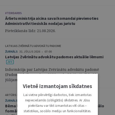
#TEIRDARBS
Ārlietu ministrija aicina savai komandai pievienoties
Administratīvi tiesiskās nodaļas juristu
Pieteikšanās līdz: 21.08.2026.
LATVIJAS ZVĒRINĀTU ADVOKĀTU PADOME
ŽURNĀLS
31. JŪLIJS 2026 • 07:00
Latvijas Zvērinātu advokātu padomes aktuālie lēmumi
Informācija par Latvijas Zvērinātu advokātu padomē
(Padome) laikposmā no 2026. gada 25. jūnija līdz 28.
jūlijam pieņemtajiem lēmumiem. ...
Vietnē izmantojam sīkdatnes
Lai vietne pilnvērtīgi darbotos, tiek izmantotas
ARTŪRS KURBATOVS, INGA KUDEIKINA, MARTA URBĀNE
nepieciešamās (obligātās) sīkdatnes. Ar Jūsu
ŽURNĀLS
29. JŪLIJS 2026 • 08:00
Bērna labākās intereses civilprocesā: starp procesuālo
piekrišanu var tikt izmantotas vēl citas –
formālismu un pienākumu nekavējoties reaģēt uz
statistikas, sociālo mediju un funkcionalitātes.