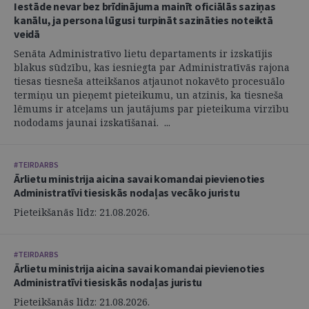
Iestāde nevar bez brīdinājuma mainīt oficiālās saziņas
kanālu, ja persona lūgusi turpināt sazināties noteiktā
veidā
Senāta Administratīvo lietu departaments ir izskatījis
blakus sūdzību, kas iesniegta par Administratīvās rajona
tiesas tiesneša atteikšanos atjaunot nokavēto procesuālo
termiņu un pieņemt pieteikumu, un atzinis, ka tiesneša
lēmums ir atceļams un jautājums par pieteikuma virzību
nododams jaunai izskatīšanai. ...
#TEIRDARBS
Ārlietu ministrija aicina savai komandai pievienoties
Administratīvi tiesiskās nodaļas vecāko juristu
Pieteikšanās līdz: 21.08.2026.
#TEIRDARBS
Ārlietu ministrija aicina savai komandai pievienoties
Administratīvi tiesiskās nodaļas juristu
Pieteikšanās līdz: 21.08.2026.