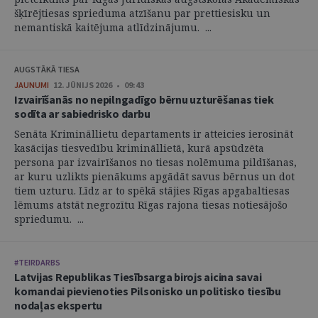
šķīrējtiesas sprieduma atzīšanu par prettiesisku un
nemantiskā kaitējuma atlīdzinājumu. ...
AUGSTĀKĀ TIESA
JAUNUMI
12. JŪNIJS 2026 • 09:43
Izvairīšanās no nepilngadīgo bērnu uzturēšanas tiek
sodīta ar sabiedrisko darbu
Senāta Krimināllietu departaments ir atteicies ierosināt
kasācijas tiesvedību krimināllietā, kurā apsūdzēta
persona par izvairīšanos no tiesas nolēmuma pildīšanas,
ar kuru uzlikts pienākums apgādāt savus bērnus un dot
tiem uzturu. Līdz ar to spēkā stājies Rīgas apgabaltiesas
lēmums atstāt negrozītu Rīgas rajona tiesas notiesājošo
spriedumu. ...
#TEIRDARBS
Latvijas Republikas Tiesībsarga birojs aicina savai
komandai pievienoties Pilsonisko un politisko tiesību
nodaļas ekspertu