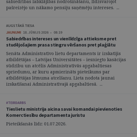
sabiedrības labklājības nodrošināšanu, līdzsvarojot
pašreizējo un nākamo pensiju saņēmēju intereses. ...
AUGSTĀKĀ TIESA
JAUNUMI
18. JŪNIJS 2026 • 08:19
Sabiedrības intereses un vienlīdzīga attieksme pret
studējošajiem prasa stingru vēršanos pret plaģiātu
Senāta Administratīvo lietu departaments ir izskatījis
atbildētājas – Latvijas Universitātes – iesniegto kasācijas
sūdzību un atcēlis Administratīvās apgabaltiesas
spriedumu, ar kuru apmierināts pieteikums par
atbildētājas lēmuma atcelšanu. Lieta nodota jaunai
izskatīšanai Administratīvajā apgabaltiesā. ...
#TEIRDARBS
Tieslietu ministrija aicina savai komandai pievienoties
Komerctiesību departamenta juristu
Pieteikšanās līdz: 01.07.2026.