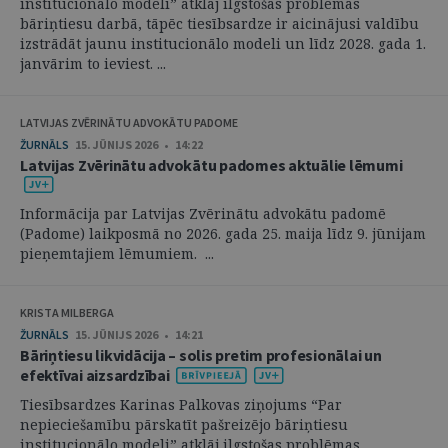
institucionālo modeli” atklāj ilgstošas problēmas
bāriņtiesu darbā, tāpēc tiesībsardze ir aicinājusi valdību
izstrādāt jaunu institucionālo modeli un līdz 2028. gada 1.
janvārim to ieviest. ...
LATVIJAS ZVĒRINĀTU ADVOKĀTU PADOME
ŽURNĀLS
15. JŪNIJS 2026 • 14:22
Latvijas Zvērinātu advokātu padomes aktuālie lēmumi
Informācija par Latvijas Zvērinātu advokātu padomē
(Padome) laikposmā no 2026. gada 25. maija līdz 9. jūnijam
pieņemtajiem lēmumiem. ...
KRISTA MILBERGA
ŽURNĀLS
15. JŪNIJS 2026 • 14:21
Bāriņtiesu likvidācija – solis pretim profesionālai un
efektīvai aizsardzībai
Tiesībsardzes Karinas Palkovas ziņojums “Par
nepieciešamību pārskatīt pašreizējo bāriņtiesu
institucionālo modeli” atklāj ilgstošas problēmas