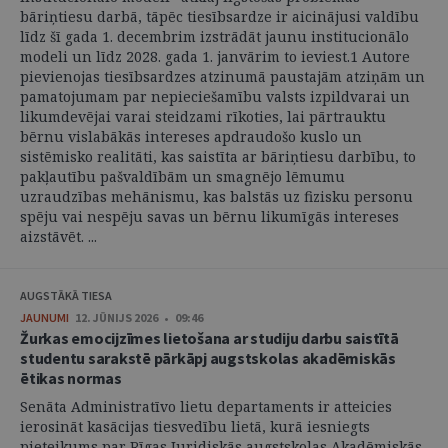
bāriņtiesu darbā, tāpēc tiesībsardze ir aicinājusi valdību
līdz šī gada 1. decembrim izstrādāt jaunu institucionālo
modeli un līdz 2028. gada 1. janvārim to ieviest.1 Autore
pievienojas tiesībsardzes atzinumā paustajām atziņām un
pamatojumam par nepieciešamību valsts izpildvarai un
likumdevējai varai steidzami rīkoties, lai pārtrauktu
bērnu vislabākās intereses apdraudošo kuslo un
sistēmisko realitāti, kas saistīta ar bāriņtiesu darbību, to
pakļautību pašvaldībām un smagnējo lēmumu
uzraudzības mehānismu, kas balstās uz fizisku personu
spēju vai nespēju savas un bērnu likumīgās intereses
aizstāvēt. ...
AUGSTĀKĀ TIESA
JAUNUMI
12. JŪNIJS 2026 • 09:46
Žurkas emocijzīmes lietošana ar studiju darbu saistītā
studentu sarakstē pārkāpj augstskolas akadēmiskās
ētikas normas
Senāta Administratīvo lietu departaments ir atteicies
ierosināt kasācijas tiesvedību lietā, kurā iesniegts
pieteikums par Rīgas Juridiskās augstskolas Akadēmiskās