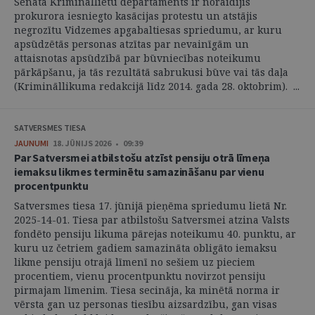
Senāta Krimināllietu departaments ir noraidījis
prokurora iesniegto kasācijas protestu un atstājis
negrozītu Vidzemes apgabaltiesas spriedumu, ar kuru
apsūdzētās personas atzītas par nevainīgām un
attaisnotas apsūdzībā par būvniecības noteikumu
pārkāpšanu, ja tās rezultātā sabrukusi būve vai tās daļa
(Krimināllikuma redakcijā līdz 2014. gada 28. oktobrim). ...
SATVERSMES TIESA
JAUNUMI
18. JŪNIJS 2026 • 09:39
Par Satversmei atbilstošu atzīst pensiju otrā līmeņa
iemaksu likmes terminētu samazināšanu par vienu
procentpunktu
Satversmes tiesa 17. jūnijā pieņēma spriedumu lietā Nr.
2025-14-01. Tiesa par atbilstošu Satversmei atzina Valsts
fondēto pensiju likuma pārejas noteikumu 40. punktu, ar
kuru uz četriem gadiem samazināta obligāto iemaksu
likme pensiju otrajā līmenī no sešiem uz pieciem
procentiem, vienu procentpunktu novirzot pensiju
pirmajam līmenim. Tiesa secināja, ka minētā norma ir
vērsta gan uz personas tiesību aizsardzību, gan visas