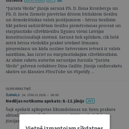
“Jurista Vārda” jūnija sarunā Ph. D. Ilona Kronberga un
Ph. D. Ineta Ziemele pievēršas diviem būtiskiem tiesību
un demokrātiskas valsts jautājumiem – bērna tiesībām
tikt patiesi sadzirdētam tiesību piemērošanas procesā un
starptautisko cilvēktiesību līgumu vietai Latvijas
konstitucionālajā sistēmā. Sarunā tiek aplūkots, cik lielā
mērā bērna viedoklis praksē ietekmē lēmumu
pieņemšanu un kāda nozīme Satversmes ietvarā ir valsts
saistībām, kas izriet no starptautiskajām cilvēktiesībām.
Ar abām rakstu autorēm sarunājas žurnāla “Jurista
Vārds” galvenā redaktore Dina Gailīte. Jūnija raidierakstu
skaties un klausies #YouTube un #Spotify. ...
ULDIS KRASTIŅŠ
ŽURNĀLS
16. JŪNIJS 2026 • 08:00
Nedēļas notikumu apskats: 8.-12. jūnijs
Šajā apskatā apkopotas likumdošanas un tiesu prakses
aktualitātes par laika posmu no 2026. gada 8. līdz 12.
jūnijam. ...
Vietnē izmantojam sīkdatnes