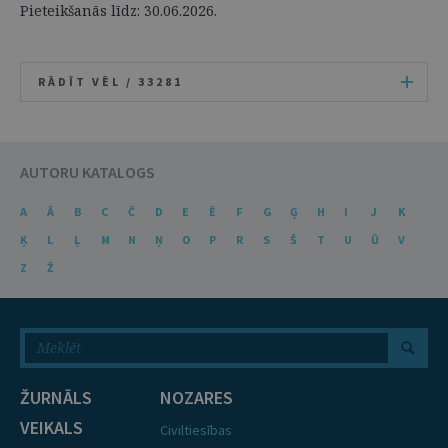
Pieteikšanās līdz: 30.06.2026.
RĀDĪT VĒL /
33281
AUTORU KATALOGS
A
Ā
B
C
Č
D
E
Ē
F
G
Ģ
H
I
J
K
Ķ
L
Ļ
M
N
Ņ
O
P
R
S
Š
T
U
Ū
V
Z
Ž
ŽURNĀLS
NOZARES
VEIKALS
Civiltiesības