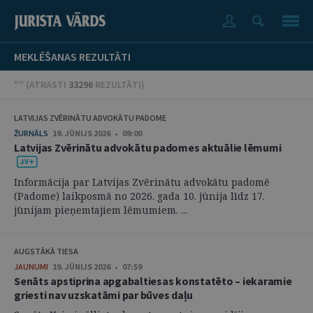
MEKLĒŠANAS REZULTĀTI
"" (
ATRASTI
33296
REZULTĀTI
)
LATVIJAS ZVĒRINĀTU ADVOKĀTU PADOME
ŽURNĀLS
19. JŪNIJS 2026 • 09:00
Latvijas Zvērinātu advokātu padomes aktuālie lēmumi
Informācija par Latvijas Zvērinātu advokātu padomē
(Padome) laikposmā no 2026. gada 10. jūnija līdz 17.
jūnijam pieņemtajiem lēmumiem. ...
AUGSTĀKĀ TIESA
JAUNUMI
19. JŪNIJS 2026 • 07:59
Senāts apstiprina apgabaltiesas konstatēto – iekaramie
griesti nav uzskatāmi par būves daļu