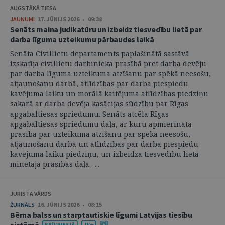
AUGSTĀKĀ TIESA
JAUNUMI
17. JŪNIJS 2026 • 09:38
Senāts maina judikatūru un izbeidz tiesvedību lietā par
darba līguma uzteikumu pārbaudes laikā
Senāta Civillietu departaments paplašinātā sastāvā
izskatīja civillietu darbinieka prasībā pret darba devēju
par darba līguma uzteikuma atzīšanu par spēkā neesošu,
atjaunošanu darbā, atlīdzības par darba piespiedu
kavējuma laiku un morālā kaitējuma atlīdzības piedziņu
sakarā ar darba devēja kasācijas sūdzību par Rīgas
apgabaltiesas spriedumu. Senāts atcēla Rīgas
apgabaltiesas spriedumu daļā, ar kuru apmierināta
prasība par uzteikuma atzīšanu par spēkā neesošu,
atjaunošanu darbā un atlīdzības par darba piespiedu
kavējuma laiku piedziņu, un izbeidza tiesvedību lietā
minētajā prasības daļā. ...
JURISTA VĀRDS
ŽURNĀLS
16. JŪNIJS 2026 • 08:15
Bērna balss un starptautiskie līgumi Latvijas tiesību
sistēmā