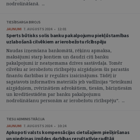
nodrošināšanā. ...
TIESĪBSARGA BIROJS
JAUNUMI
7. AUGUSTS 2024 • 12:01
Sperts būtisks solis banku pakalpojumu piekļūstamības
uzlabošanā cilvēkiem ar ierobežotu rīcībspēju
Naudas izņemšana bankomātā, rēķinu apmaksa,
maksājumi starp kontiem un daudzi citi banku
pakalpojumi ir neatņemama dzīves sastāvdaļa. Tomēr
cilvēku ar ierobežotu rīcībspēju aizgādņiem šīs parastās
finanšu darbības ir regulārs izaicinājums. Tādēļ ir
sagatavots informatīvs materiāls jeb vadlīnijas “Ieteikumi
aizgādņiem, zvērinātiem advokātiem, tiesām, bāriņtiesām
un kredītiestādēm par banku pakalpojumu
nodrošināšanu personām ar ierobežotu rīcībspēju”. ...
TIESU ADMINISTRĀCIJA
JAUNUMI
7. AUGUSTS 2024 • 10:24
Apkopoti valsts kompensācijas cietušajiem piešķiršanas
un piedziņas izpildes darbības rezultatīvie radītāji