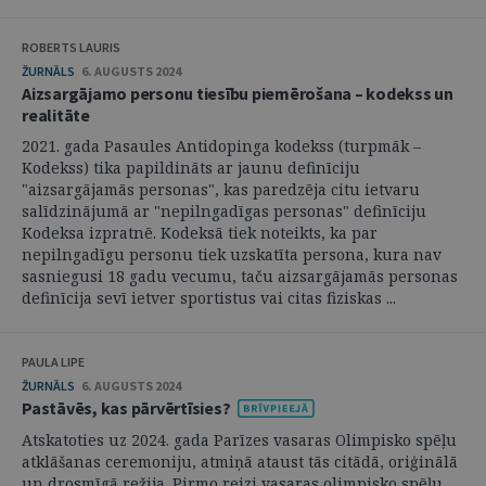
ROBERTS LAURIS
ŽURNĀLS
6. AUGUSTS 2024
Aizsargājamo personu tiesību piemērošana – kodekss un
realitāte
2021. gada Pasaules Antidopinga kodekss (turpmāk –
Kodekss) tika papildināts ar jaunu definīciju
"aizsargājamās personas", kas paredzēja citu ietvaru
salīdzinājumā ar "nepilngadīgas personas" definīciju
Kodeksa izpratnē. Kodeksā tiek noteikts, ka par
nepilngadīgu personu tiek uzskatīta persona, kura nav
sasniegusi 18 gadu vecumu, taču aizsargājamās personas
definīcija sevī ietver sportistus vai citas fiziskas ...
PAULA LIPE
ŽURNĀLS
6. AUGUSTS 2024
Pastāvēs, kas pārvērtīsies?
Atskatoties uz 2024. gada Parīzes vasaras Olimpisko spēļu
atklāšanas ceremoniju, atmiņā ataust tās citādā, oriģinālā
un drosmīgā režija. Pirmo reizi vasaras olimpisko spēļu