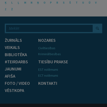
Ķ
L
Ļ
M
N
Ņ
O
P
R
S
Š
T
U
Ū
V
Z
Ž
ŽURNĀLS
NOZARES
VEIKALS
Civiltiesības
BIBLIOTĒKA
Krimināltiesības
#TEIRDARBS
TIESĪBU PRAKSE
JAUNUMI
EST nolēmumi
AFIŠA
ECT nolēmumi
FOTO / VIDEO
KONTAKTI
VĒSTKOPA