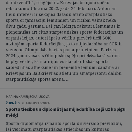
daudzveidībā, reaģējot uz Krievijas bruņoto spēku
iebrukumu Ukrainā 2022. gada 24. februārī. Autori ar
lielu interesi ir sekojuši dažādu atzīto starptautisko
sporta organizāciju lēmumiem un rīcībai vairāk nekā
divu gadu garumā. Lai gan līdzīga rakstura lēmumus ir
pieņēmušas arī citas starptautiskas sporta federācijas un
organizācijas, autori īpašu vērību pievērš tieši SOK
atzītajām sporta federācijām, jo to mijiedarbība ar SOK ir
viens no Olimpiskās hartas pamatprincipiem. Parīzes
2024. gada vasaras Olimpisko spēļu priekšvakarā varam
kopīgi vērtēt, kā mainījusies starptautiskās sporta
sabiedrības attieksme un pieņemtie lēmumi saistībā ar
Krievijas un Baltkrievijas atlētu un amatpersonu dalību
starptautiskajā sporta arēnā. ...
MARINA KAMEŅECKA-USOVA
ŽURNĀLS
6. AUGUSTS 2024
Sporta tiesību un diplomātijas mijiedarbība ceļā uz kopīgu
mērķi
Sporta diplomātija izmanto sporta universālo pievilcību,
lai veicinātu starptautiskās attiecības un kultūras