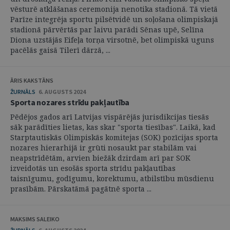
vēsturē atklāšanas ceremonija nenotika stadionā. Tā vietā
Parīze integrēja sportu pilsētvidē un soļošana olimpiskajā
stadionā pārvērtās par laivu parādi Sēnas upē, Selīna
Diona uzstājās Eifeļa torņa virsotnē, bet olimpiskā uguns
pacēlās gaisā Tilerī dārzā, ...
ĀRIS KAKSTĀNS
ŽURNĀLS
6. AUGUSTS 2024
Sporta nozares strīdu pakļautība
Pēdējos gados arī Latvijas vispārējās jurisdikcijas tiesās
sāk parādīties lietas, kas skar "sporta tiesības". Laikā, kad
Starptautiskās Olimpiskās komitejas (SOK) pozīcijas sporta
nozares hierarhijā ir grūti nosaukt par stabilām vai
neapstrīdētām, arvien biežāk dzirdam arī par SOK
izveidotās un esošās sporta strīdu pakļautības
taisnīgumu, godīgumu, korektumu, atbilstību mūsdienu
prasībām. Pārskatāmā pagātnē sporta ...
MAKSIMS SALEIKO