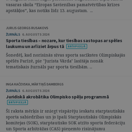
vasaras skola “Eiropas Savienības pamatvērtības krīzes
apstākļos”, kas notiks līdz 13. augustam. ...
JURIJS GEORGS RUSAKOVS
ŽURNĀLS
6. AUGUSTS 2024
Sporta tiesības – nozare, kur tiesības sastopas ar spēles
laukumu un arī iziet ārpus tā
Šonedēļ, kad norisinās sīvas sporta sacīkstes Olimpiskajās
spēlēs Parīzē, pie "Jurista Vārda" lasītāja nonāk
tematiskais žurnāls par sporta tiesībām. ...
INGA KAČEVSKA, MĀRTIŅŠ DAMBERGS
ŽURNĀLS
6. AUGUSTS 2024
Juridiskā akrobātika Olimpisko spēļu programmā
Šī raksta mērķis ir sniegt vispārēju ieskatu starptautiskās
sporta sabiedrības un jo īpaši Starptautiskās Olimpiskās
komitejas (SOK), starptautisko SOK atzīto sporta federāciju
un Sporta arbitrāžas (CAS) pieņemto risinājumu