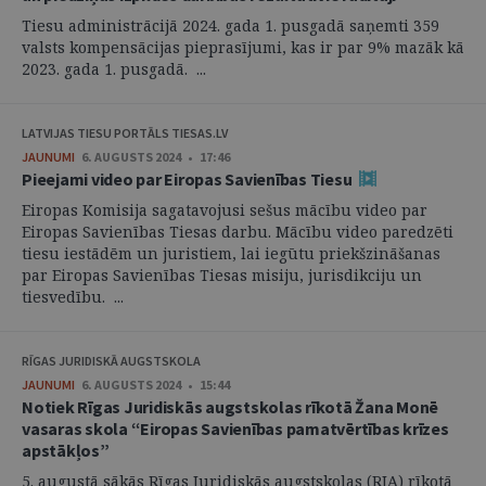
Tiesu administrācijā 2024. gada 1. pusgadā saņemti 359
valsts kompensācijas pieprasījumi, kas ir par 9% mazāk kā
2023. gada 1. pusgadā. ...
LATVIJAS TIESU PORTĀLS TIESAS.LV
JAUNUMI
6. AUGUSTS 2024 • 17:46
Pieejami video par Eiropas Savienības Tiesu
Eiropas Komisija sagatavojusi sešus mācību video par
Eiropas Savienības Tiesas darbu. Mācību video paredzēti
tiesu iestādēm un juristiem, lai iegūtu priekšzināšanas
par Eiropas Savienības Tiesas misiju, jurisdikciju un
tiesvedību. ...
RĪGAS JURIDISKĀ AUGSTSKOLA
JAUNUMI
6. AUGUSTS 2024 • 15:44
Notiek Rīgas Juridiskās augstskolas rīkotā Žana Monē
vasaras skola “Eiropas Savienības pamatvērtības krīzes
apstākļos”
5. augustā sākās Rīgas Juridiskās augstskolas (RJA) rīkotā