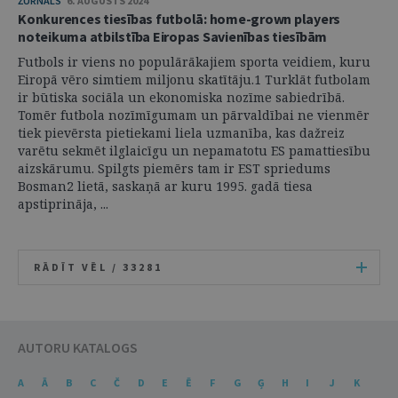
ŽURNĀLS
6. AUGUSTS 2024
Konkurences tiesības futbolā: home-grown players
noteikuma atbilstība Eiropas Savienības tiesībām
Futbols ir viens no populārākajiem sporta veidiem, kuru
Eiropā vēro simtiem miljonu skatītāju.1 Turklāt futbolam
ir būtiska sociāla un ekonomiska nozīme sabiedrībā.
Tomēr futbola nozīmīgumam un pārvaldībai ne vienmēr
tiek pievērsta pietiekami liela uzmanība, kas dažreiz
varētu sekmēt ilglaicīgu un nepamatotu ES pamattiesību
aizskārumu. Spilgts piemērs tam ir EST spriedums
Bosman2 lietā, saskaņā ar kuru 1995. gadā tiesa
apstiprināja, ...
RĀDĪT VĒL /
33281
AUTORU KATALOGS
A
Ā
B
C
Č
D
E
Ē
F
G
Ģ
H
I
J
K