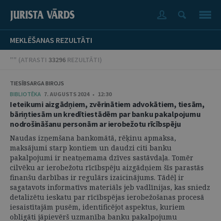
MEKLĒŠANAS REZULTĀTI
"" (
ATRASTI
33296
REZULTĀTI
)
TIESĪBSARGA BIROJS
BIBLIOTĒKA
7. AUGUSTS 2024 • 12:30
Ieteikumi aizgādņiem, zvērinātiem advokātiem, tiesām,
bāriņtiesām un kredītiestādēm par banku pakalpojumu
nodrošināšanu personām ar ierobežotu rīcībspēju
Naudas izņemšana bankomātā, rēķinu apmaksa,
maksājumi starp kontiem un daudzi citi banku
pakalpojumi ir neatņemama dzīves sastāvdaļa. Tomēr
cilvēku ar ierobežotu rīcībspēju aizgādņiem šīs parastās
finanšu darbības ir regulārs izaicinājums. Tādēļ ir
sagatavots informatīvs materiāls jeb vadlīnijas, kas sniedz
detalizētu ieskatu par rīcībspējas ierobežošanas procesā
iesaistītajām pusēm, identificējot aspektus, kuriem
obligāti jāpievērš uzmanība banku pakalpojumu