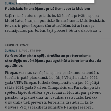
ŽURNĀLS
6. AUGUSTS 2024
Publiskais finansējums privātiem sporta klubiem
Šajā rakstā autors apskatīs to, kā šobrīd privātie sporta
klubi Latvijā saņem publisko finansējumu, kāds tiesiskais
ietvars ir piemērojams šīm attiecībām, kā arī sniegs
secinājumus par to, kas šajā procesā būtu uzlabojams. ...
KARINA ZALCMANE
ŽURNĀLS
6. AUGUSTS 2024
Parīzes Olimpisko spēļu drošība un pretterorisma
stratēģiju novērtējums paaugstināta terorisma draudu
apstākļos
Eiropas vasaras svarīgāko sporta pasākumu kalendārs
šobrīd ir pašā plaukumā. 14. jūlijā Vācijā beidzās 2024.
gada UEFA Eiropas futbola čempionāts un jau 26. jūlijā
sākās 2024. gada Parīzes Olimpiskās un Paraolimpiskās
spēles, tāpēc drošības apsvērumi ir kļuvuši par galveno
pasākumu plānošanas un vadības sastāvdaļu. Lielākā
uzmanība tiek pievērsta terorisma draudiem, kā to
uzsvēra Vācijas iekšlietu ministre Nansija Fēzere1 ...