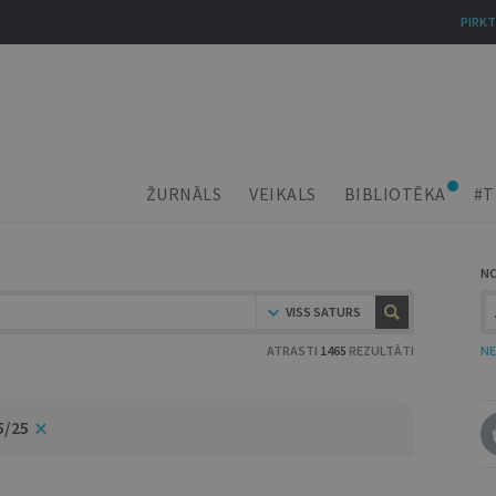
PIRKT
ŽURNĀLS
VEIKALS
BIBLIOTĒKA
#T
N
VISS SATURS
ATRASTI
1465
REZULTĀTI
NE
5/25