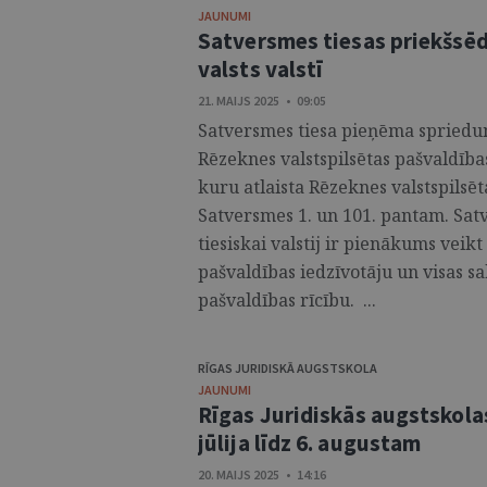
JAUNUMI
Satversmes tiesas priekšsēd
valsts valstī
21. MAIJS 2025 • 09:05
Satversmes tiesa pieņēma spriedumu
Rēzeknes valstspilsētas pašvaldība
kuru atlaista Rēzeknes valstspilsē
Satversmes 1. un 101. pantam. Sat
tiesiskai valstij ir pienākums veik
pašvaldības iedzīvotāju un visas s
pašvaldības rīcību. ...
RĪGAS JURIDISKĀ AUGSTSKOLA
JAUNUMI
Rīgas Juridiskās augstskolas
jūlija līdz 6. augustam
20. MAIJS 2025 • 14:16