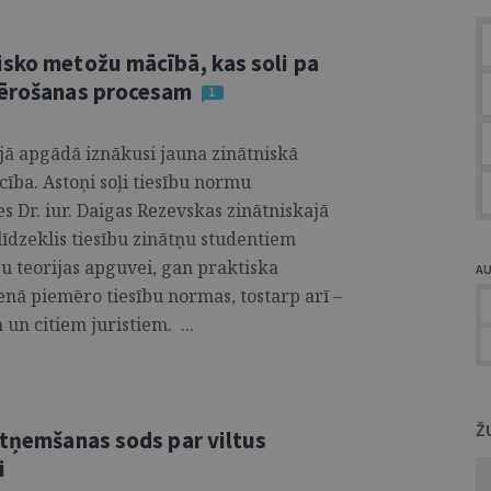
isko metožu mācībā, kas soli pa
emērošanas procesam
1
jā apgādā iznākusi jauna zinātniskā
ība. Astoņi soļi tiesību normu
s Dr. iur. Daigas Rezevskas zinātniskajā
īdzeklis tiesību zinātņu studentiem
u teorijas apguvei, gan praktiska
A
nā piemēro tiesību normas, tostarp arī –
un citiem juristiem. ...
Ž
atņemšanas sods par viltus
i