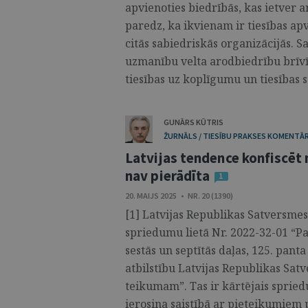
apvienoties biedrībās, kas ietver a
paredz, ka ikvienam ir tiesības apv
citās sabiedriskās organizācijās. 
uzmanību velta arodbiedrību brīvīb
tiesības uz koplīgumu un tiesības str
GUNĀRS KŪTRIS
ŽURNĀLS / TIESĪBU PRAKSES KOMENTĀR
Latvijas tendence konfiscēt
nav pierādīta
1
20. MAIJS 2025 • NR. 20 (1390)
[1] Latvijas Republikas Satversme
spriedumu lietā Nr. 2022-32-01 “P
sestās un septītās daļas, 125. panta
atbilstību Latvijas Republikas Sa
teikumam”. Tas ir kārtējais spried
ierosina saistībā ar pieteikumiem