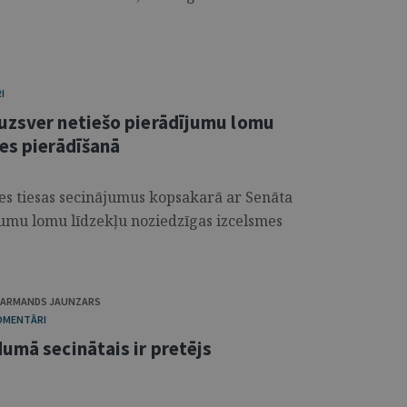
I
uzsver netiešo pierādījumu lomu
es pierādīšanā
es tiesas secinājumus kopsakarā ar Senāta
umu lomu līdzekļu noziedzīgas izcelsmes
ARMANDS JAUNZARS
KOMENTĀRI
umā secinātais ir pretējs