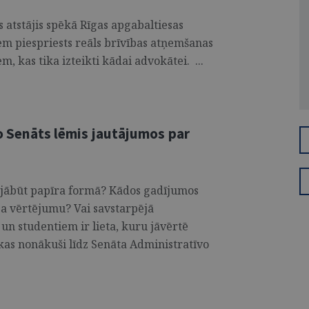
atstājis spēkā Rīgas apgabaltiesas
em piespriests reāls brīvības atņemšanas
, kas tika izteikti kādai advokātei. ...
ko Senāts lēmis jautājumos par
 jābūt papīra formā? Kādos gadījumos
ba vērtējumu? Vai savstarpējā
n studentiem ir lieta, kuru jāvērtē
 kas nonākuši līdz Senāta Administratīvo