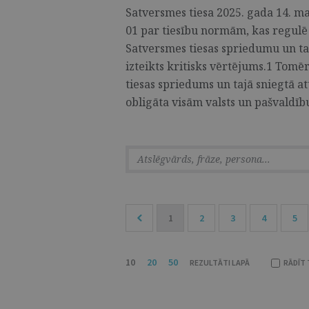
Satversmes tiesa 2025. gada 14. ma
01 par tiesību normām, kas regulē
Satversmes tiesas spriedumu un ta
izteikts kritisks vērtējums.1 Tomē
tiesas spriedums un tajā sniegtā at
obligāta visām valsts un pašvaldību 
1
2
3
4
5
10
20
50
REZULTĀTI LAPĀ
RĀDĪT 