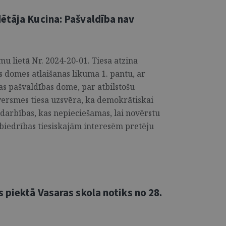
ētāja Kucina: Pašvaldība nav
 lietā Nr. 2024-20-01. Tiesa atzina
s domes atlaišanas likuma 1. pantu, ar
tas pašvaldības dome, par atbilstošu
versmes tiesa uzsvēra, ka demokrātiskai
t darbības, kas nepieciešamas, lai novērstu
abiedrības tiesiskajām interesēm pretēju
 piektā Vasaras skola notiks no 28.