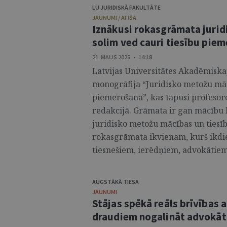
LU JURIDISKĀ FAKULTĀTE
JAUNUMI / AFIŠA
Iznākusi rokasgrāmata jurid
solim ved cauri tiesību pi
21. MAIJS 2025 • 14:18
Latvijas Universitātes Akadēmiska
monogrāfija “Juridisko metožu māc
piemērošanā”, kas tapusi profesore
redakcijā. Grāmata ir gan mācību l
juridisko metožu mācības un tiesīb
rokasgrāmata ikvienam, kurš ikdie
tiesnešiem, ierēdņiem, advokātiem 
AUGSTĀKĀ TIESA
JAUNUMI
Stājas spēkā reāls brīvības 
draudiem nogalināt advokāt