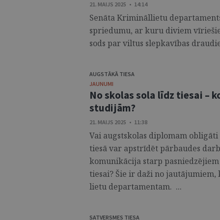
21. MAIJS 2025 • 14:14
Senāta Krimināllietu departaments 
spriedumu, ar kuru diviem vīrieši
sods par viltus slepkavības draudiem
AUGSTĀKĀ TIESA
JAUNUMI
No skolas sola līdz tiesai – 
studijām?
21. MAIJS 2025 • 11:38
Vai augstskolas diplomam obligāti
tiesā var apstrīdēt pārbaudes dar
komunikācija starp pasniedzējiem u
tiesai? Šie ir daži no jautājumiem,
lietu departamentam. ...
SATVERSMES TIESA