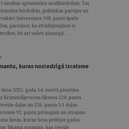
rī tiesības apvienoties arodbiedrībās. Tas
ienoties biedrībās, politiskās partijās un
Savukārt Satversmes 108. pants īpašu
ai, paredzot, ka strādājošajiem ir
eikot, kā arī valsts aizsargā ...
I
 mantu, kuras noziedzīgā izcelsme
s tiesa 2025. gada 14. martā pieņēma
ar Kriminālprocesa likuma 124. panta
 trešās daļas un 126. panta 3.1 daļas
tversmes 92. panta pirmajam un otrajam
ums lietās, kuras tiesa pēdējos gados
 par likuma normām, kas regulē