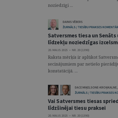
noziedzīgi ...
DAINIS VĒBERS
ŽURNĀLS / TIESĪBU PRAKSES KOMENTĀR
Satversmes tiesa un Senāts 
līdzekļu noziedzīgas izcelsm
20. MAIJS 2025 • NR. 20 (1390)
Raksta mērķis ir aplūkot Satversm
secinājumiem par netiešo pierādīj
konstatācijā. ...
DACE MIĶELSONE-KROŅKALNE
,
ŽURNĀLS / TIESĪBU PRAKSES 
Vai Satversmes tiesas spried
līdzšinējai tiesu praksei
20. MAIJS 2025 • NR. 20 (1390)