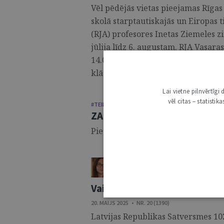
Vēl pēdējās vietas pieejamas Rīgas
skolā starptautiskajās un Eiropas t
(RJA) profesores Inetas Ziemeles z
jūlija līdz 6. augustam. RJA Vasaras
14.00, latviešu valodā. Vasaras sk
klātienē RJA telpās Strēlnieku ielā
Lai vietne pilnvērtīg
vēl citas – statisti
#TEIRDARBS
ZAB "NJORD” aicina pieteikt
Pieteikšanās līdz: 02.06.2025.
NATAĻJA PREISA
ŽURNĀLS / SKAIDROJUMI. VIEDOKĻI
Vai arodbiedrību darbība Lat
20. MAIJS 2025 • NR. 20 (1390)
Latvijas Republikas Satversmes 10