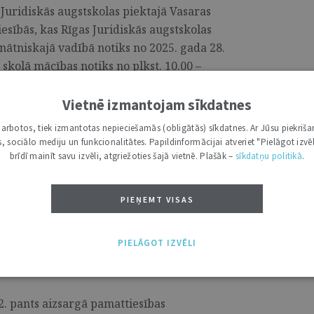
 Juridiskās augstskolas piektajā Vasaras
iesībās, kas Rīgas Juridiskās augstskolas
inātniskajā vadībā notiks no 2025. gada 28.
 skolā mācības notiks no plkst. 10.00 –
olas komponentes tiks pasniegtas gan
 4 k-2, gan attālināti ZOOM platformā. ...
Vietnē izmantojam sīkdatnes
i darbotos, tiek izmantotas nepieciešamās (obligātās) sīkdatnes. Ar Jūsu piekriša
kas, sociālo mediju un funkcionalitātes. Papildinformācijai atveriet "Pielāgot izvēl
brīdī mainīt savu izvēli, atgriežoties šajā vietnē. Plašāk –
sīkdatņu politikā
.
ies sadarbībai advokātu/i
PIEŅEMT VISAS
PIELĀGOT IZVĒLI
vijā ir pietiekami aizsargāta
2. pants aizsargā pamattiesības