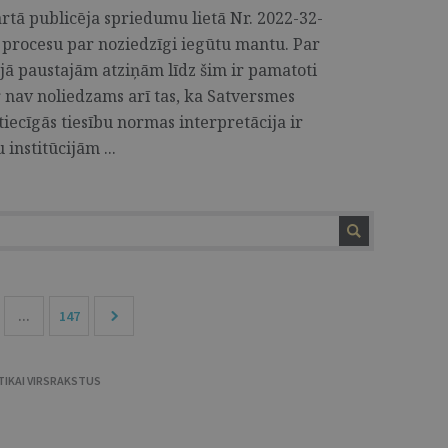
rtā publicēja spriedumu lietā Nr. 2022-32-
 procesu par noziedzīgi iegūtu mantu. Par
jā paustajām atziņām līdz šim ir pamatoti
r nav noliedzams arī tas, ka Satversmes
tiecīgās tiesību normas interpretācija ir
institūcijām ...
...
147
TIKAI VIRSRAKSTUS