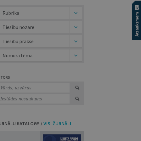
Rubrika
Tiesību nozare
Tiesību prakse
Numura tēma
UTORS
URNĀLU KATALOGS /
VISI ŽURNĀLI