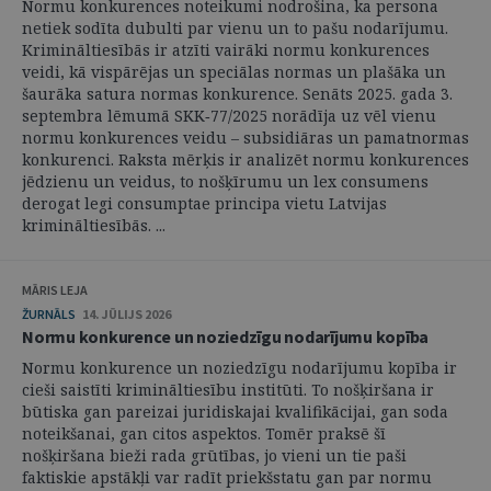
Normu konkurences noteikumi nodrošina, ka persona
netiek sodīta dubulti par vienu un to pašu nodarījumu.
Krimināltiesībās ir atzīti vairāki normu konkurences
veidi, kā vispārējas un speciālas normas un plašāka un
šaurāka satura normas konkurence. Senāts 2025. gada 3.
septembra lēmumā SKK‑77/2025 norādīja uz vēl vienu
normu konkurences veidu – subsidiāras un pamatnormas
konkurenci. Raksta mērķis ir analizēt normu konkurences
jēdzienu un veidus, to nošķīrumu un lex consumens
derogat legi consumptae principa vietu Latvijas
krimināltiesībās. ...
MĀRIS LEJA
ŽURNĀLS
14. JŪLIJS 2026
Normu konkurence un noziedzīgu nodarījumu kopība
Normu konkurence un noziedzīgu nodarījumu kopība ir
cieši saistīti krimināltiesību institūti. To nošķiršana ir
būtiska gan pareizai juridiskajai kvalifikācijai, gan soda
noteikšanai, gan citos aspektos. Tomēr praksē šī
nošķiršana bieži rada grūtības, jo vieni un tie paši
faktiskie apstākļi var radīt priekšstatu gan par normu