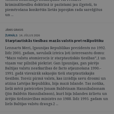
krimināltiesību doktrīnā ir pazīstami jau ilgstoši, to
piemērošana konkrētās lietās joprojām rada sarežģītus
un ...
JĀNIS GRASIS
ŽURNĀLS
14. JŪLIJS 2026
Starptautiskās tiesības: mazās valstis pret reālpolitiku
Lennarts Meri, Igaunijas Republikas prezidents no 1992.
līdz 2001. gadam, savulaik izteica ļoti interesantu domu:
“Mazo valstu atomierocis ir starptautiskās tiesības”,1 un
viņam var pilnībā piekrist. Gan Igaunijas, gan pārējo
Baltijas valstu neatkarības de facto atjaunošana 1990.–
1991. gadā visvairāk sakņojās tieši starptautiskajās
tiesībās. Toreiz pirmā valsts, kas izrādīja savu drosmi un
atzina Latvijas Republiku, bija mazā Islande. Tas notika,
lielā mērā pateicoties Jonam Baldvinam Hannibalsonam
(Jón Baldvin Hannibalsson), kurš bija Islandes ārlietu un
ārējās tirdzniecības ministrs no 1988. līdz 1995. gadam un
liels Baltijas valstu draugs.2 ...