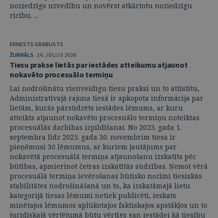
noziedzīgo uzvedību un novērst atkārtotu noziedzīgu
rīcību. ...
ERNESTS GRABUSTS
ŽURNĀLS
14. JŪLIJS 2026
Tiesu prakse lietās par iestādes atteikumu atjaunot
nokavēto procesuālo termiņu
Lai nodrošinātu vienveidīgu tiesu praksi un to attīstītu,
Administratīvajā rajona tiesā ir apkopota informācija par
lietām, kurās pārsūdzēts iestādes lēmums, ar kuru
atteikts atjaunot nokavēto procesuālo termiņu noteiktas
procesuālās darbības izpildīšanai. No 2023. gada 1.
septembra līdz 2025. gada 30. novembrim tiesa ir
pieņēmusi 30 lēmumus, ar kuriem jautājums par
nokavētā procesuālā termiņa atjaunošanu izskatīts pēc
būtības, apmierinot četras izskatītās sūdzības. Ņemot vērā
procesuālā termiņa ievērošanas būtisko nozīmi tiesiskās
stabilitātes nodrošināšanā un to, ka izskatāmajā lietu
kategorijā tiesas lēmumi netiek publicēti, ieskats
minētajos lēmumos aplūkotajos faktiskajos apstākļos un to
juridiskajā vērtējumā būtu vērtīgs gan iestādei kā tiesību