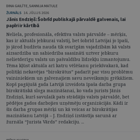
DINA GAILĪTE, SANNIJA MATULE
ŽURNĀLS
14. JŪLIJS 2026
Jānis Endziņš: Šobrīd publiskajā pārvaldē galvenais, lai
papīri ir kārtībā
Neliela, profesionāla, efektīva valsts pārvalde – mērķis,
kas ir aktuāls jebkurai valstij, bet šobrīd Latvijai jo īpaši,
jo jārod budžeta nauda tik svarīgām vajadzībām kā valsts
aizsardzība un sabiedrība saasināti uztver jebkuru
nelietderīgu valsts un pašvaldību līdzekļu izmantojumu.
Tēma kļūst aktuāla arī katru vēlēšanu priekšvakarā, kad
politiķi nekavējas “birokrātus” padarīt par visu problēmu
vaininiekiem un galvenajiem savu neveiksmju grēkāžiem.
Kopš pagājušā gada Latvijā izveidota īpaša darba grupa
birokrātiskā sloga mazināšanai, ko vada jurists Jānis
Endziņš, kurš savulaik pats strādājis valsts pārvaldē, bet
pēdējos gados darbojies uzņēmēju organizācijās. Kādi ir
šīs darba grupas mērķi un kā veicas ar birokrātijas
mazināšanu Latvijā – J. Endziņš izstāstīja sarunā ar
žurnāla “Jurista Vārds” redakciju. ...