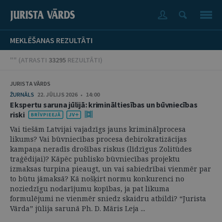
MEKLĒŠANAS REZULTĀTI
"" (
ATRASTI
33295
REZULTĀTI
)
JURISTA VĀRDS
ŽURNĀLS
22. JŪLIJS 2026 • 14:00
Ekspertu saruna jūlijā: krimināltiesības un būvniecības
riski
Vai tiešām Latvijai vajadzīgs jauns kriminālprocesa
likums? Vai būvniecības procesa debirokratizācijas
kampaņa neradīs drošības riskus (līdzīgus Zolitūdes
traģēdijai)? Kāpēc publisko būvniecības projektu
izmaksas turpina pieaugt, un vai sabiedrībai vienmēr par
to būtu jāmaksā? Kā nošķirt normu konkurenci no
noziedzīgu nodarījumu kopības, ja pat likuma
formulējumi ne vienmēr sniedz skaidru atbildi? “Jurista
Vārda” jūlija sarunā Ph. D. Māris Leja ...