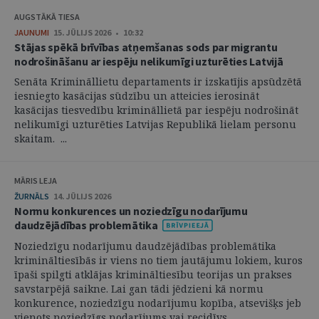
AUGSTĀKĀ TIESA
JAUNUMI
15. JŪLIJS 2026 • 10:32
Stājas spēkā brīvības atņemšanas sods par migrantu
nodrošināšanu ar iespēju nelikumīgi uzturēties Latvijā
Senāta Krimināllietu departaments ir izskatījis apsūdzētā
iesniegto kasācijas sūdzību un atteicies ierosināt
kasācijas tiesvedību krimināllietā par iespēju nodrošināt
nelikumīgi uzturēties Latvijas Republikā lielam personu
skaitam. ...
MĀRIS LEJA
ŽURNĀLS
14. JŪLIJS 2026
Normu konkurences un noziedzīgu nodarījumu
daudzējādības problemātika
Noziedzīgu nodarījumu daudzējādības problemātika
krimināltiesībās ir viens no tiem jautājumu lokiem, kuros
īpaši spilgti atklājas krimināltiesību teorijas un prakses
savstarpējā saikne. Lai gan tādi jēdzieni kā normu
konkurence, noziedzīgu nodarījumu kopība, atsevišķs jeb
vienots noziedzīgs nodarījums vai recidīvs