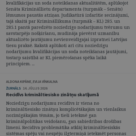
kvalifikācijas un soda noteikšanas aktualitātēm, aplūkojot
Senāta Krimināllietu departamenta (turpmāk – Senāts)
lēmumos paustās atziņas. Judikatūrā izdarītie secinājumi,
tajā skaitā par Krimināllikuma (turpmāk – KL) 285. un
285.1 pantā paredzēto noziedzīgo nodarījumu tvērumu un
savstarpējo nošķiršanu, mudināja pievērst uzmanību
aktualizēto jautājumu nevienveidīgajai izpratnei Latvijas
tiesu praksē. Rakstā aplūkoti arī citu noziedzīgu
nodarījumu kvalifikācijas un soda noteikšanas jautājumi,
tostarp saistībā ar KL piemērošanas spēka laikā
principiem. ...
ALDONA KIPĀNE, EVIJA VĪNKALNA
ŽURNĀLS
14. JŪLIJS 2026
Recidīvs krimināltiesisko zinātņu skatījumā
Noziedzīgu nodarījumu recidīvs ir viena no
krimināltiesisko zinātņu komplicētākajām un vienlaikus
nozīmīgākajām tēmām, jo tieši ietekmē gan
kriminālpolitikas veidošanu, gan sabiedrības drošības
līmeni. Recidīva problemātika atklāj krimināltiesiskās
sistēmas spēju vai nespēju ilgtermiņā ietekmēt personas