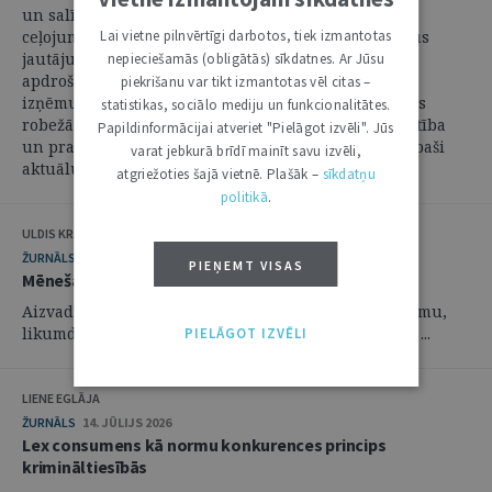
un salīdzinoši vienkāršu aizsardzības mehānismu
ceļojuma laikā, juridiski tā ietver vairākus sarežģītus
Lai vietne pilnvērtīgi darbotos, tiek izmantotas
jautājumus par palīdzības apdrošināšanas būtību,
nepieciešamās (obligātās) sīkdatnes. Ar Jūsu
apdrošināšanas līguma noteikumu saturu, tostarp
piekrišanu var tikt izmantotas vēl citas –
izņēmumu piemērošanu un apdrošinātāja atbildības
statistikas, sociālo mediju un funkcionalitātes.
robežām. Tieši ceļojumu apdrošināšanas plašā izplatība
Papildinformācijai atveriet "Pielāgot izvēli". Jūs
un praktiskā nozīme padara ar to saistītos strīdus īpaši
varat jebkurā brīdī mainīt savu izvēli,
aktuālus. ...
atgriežoties šajā vietnē. Plašāk –
sīkdatņu
politikā
.
ULDIS KRASTIŅŠ
ŽURNĀLS
14. JŪLIJS 2026
PIEŅEMT VISAS
Mēneša hronika: jūnijs
Aizvadītā mēneša hronikā ir ietverts dažādu notikumu,
likumdošanas un tiesu prakses aktualitāšu apskats. ...
PIELĀGOT IZVĒLI
LIENE EGLĀJA
ŽURNĀLS
14. JŪLIJS 2026
Lex consumens kā normu konkurences princips
krimināltiesībās