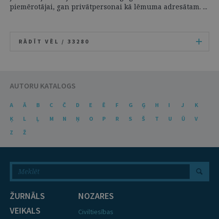
piemērotājai, gan privātpersonai kā lēmuma adresātam. ...
RĀDĪT VĒL /
33280
AUTORU KATALOGS
A
Ā
B
C
Č
D
E
Ē
F
G
Ģ
H
I
J
K
Ķ
L
Ļ
M
N
Ņ
O
P
R
S
Š
T
U
Ū
V
Z
Ž
ŽURNĀLS
NOZARES
VEIKALS
Civiltiesības