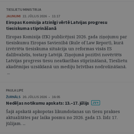
TIESLIETU MINISTRIJA
JAUNUMI
22. JŪLIJS 2026 • 11:17
Eiropas Komisija atzinīgi vērtē Latvijas progresu
tiesiskuma stiprināšanā
Eiropas Komisija (EK) publicējusi 2026. gada ziņojumu par
tiesiskumu Eiropas Savienībā (Rule of Law Report), kurā
izvērtēta tiesiskuma situācija un reformas visās ES
dalībvalstīs, tostarp Latvijā. Ziņojumā pozitīvi novērtēts
Latvijas progress tiesu neatkarības stiprināšanā, Tieslietu
akadēmijas uzsākšanā un mediju brīvības nodrošināšanā.
...
PAULA LIPE
ŽURNĀLS
20. JŪLIJS 2026 • 16:05
Nedēļas notikumu apskats: 13.–17. jūlijs
Šajā apskatā apkopotas likumdošanas un tiesu prakses
aktualitātes par laika posmu no 2026. gada 13. līdz 17.
jūlijam. ...