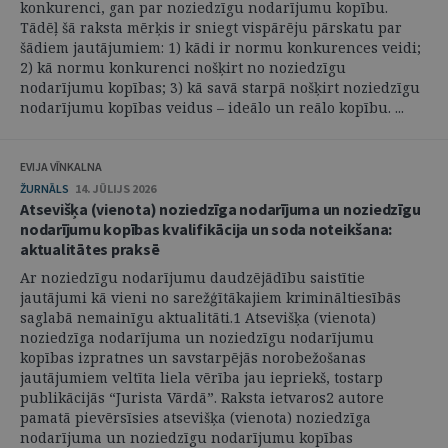
konkurenci, gan par noziedzīgu nodarījumu kopību.
Tādēļ šā raksta mērķis ir sniegt vispārēju pārskatu par
šādiem jautājumiem: 1) kādi ir normu konkurences veidi;
2) kā normu konkurenci nošķirt no noziedzīgu
nodarījumu kopības; 3) kā savā starpā nošķirt noziedzīgu
nodarījumu kopības veidus – ideālo un reālo kopību. ...
EVIJA VĪNKALNA
ŽURNĀLS
14. JŪLIJS 2026
Atsevišķa (vienota) noziedzīga nodarījuma un noziedzīgu
nodarījumu kopības kvalifikācija un soda noteikšana:
aktualitātes praksē
Ar noziedzīgu nodarījumu daudzējādību saistītie
jautājumi kā vieni no sarežģītākajiem krimināltiesībās
saglabā nemainīgu aktualitāti.1 Atsevišķa (vienota)
noziedzīga nodarījuma un noziedzīgu nodarījumu
kopības izpratnes un savstarpējās norobežošanas
jautājumiem veltīta liela vērība jau iepriekš, tostarp
publikācijās “Jurista Vārdā”. Raksta ietvaros2 autore
pamatā pievērsīsies atsevišķa (vienota) noziedzīga
nodarījuma un noziedzīgu nodarījumu kopības