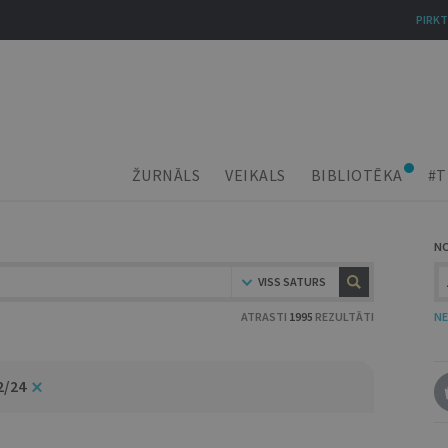
PIRKT
ŽURNĀLS
VEIKALS
BIBLIOTĒKA
#T
N
VISS SATURS
ATRASTI
1995
REZULTĀTI
NE
2/24