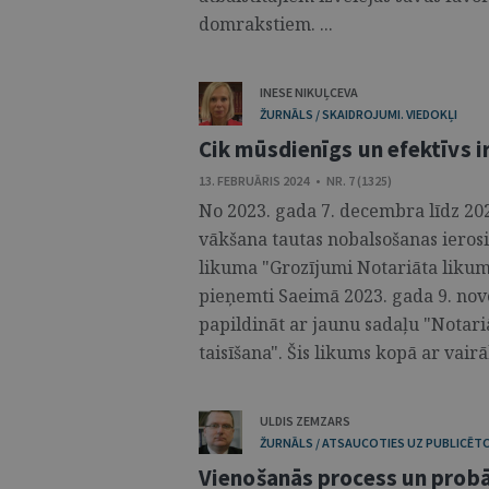
domrakstiem. ...
INESE NIKUĻCEVA
ŽURNĀLS / SKAIDROJUMI. VIEDOKĻI
Cik mūsdienīgs un efektīvs i
13. FEBRUĀRIS 2024 • NR. 7 (1325)
No 2023. gada 7. decembra līdz 20
vākšana tautas nobalsošanas ierosi
likuma "Grozījumi Notariāta likum
pieņemti Saeimā 2023. gada 9. nov
papildināt ar jaunu sadaļu "Notari
taisīšana". Šis likums kopā ar vairā
ULDIS ZEMZARS
ŽURNĀLS / ATSAUCOTIES UZ PUBLICĒT
Vienošanās process un prob