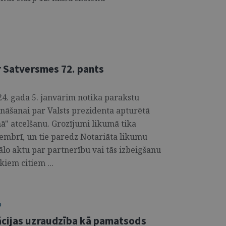
r Satversmes 72. pants
24. gada 5. janvārim notika parakstu
nāšanai par Valsts prezidenta apturētā
ā" atcelšanu. Grozījumi likumā tika
embrī, un tie paredz Notariāta likumu
ālo aktu par partnerību vai tās izbeigšanu
kiem citiem ...
O
ācijas uzraudzība kā pamatsods