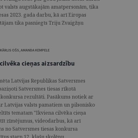
ot valsts augstākajām amatpersonām, tika
esas 2023. gada darbu, kā arī Eiropas
tājam tika pasniegts Triju Zvaigžņu
KĀRLIS OŠS
,
AMANDA KEMPELE
cilvēka cieņas aizsardzību
īmēta Latvijas Republikas Satversmes
aziņoti Satversmes tiesas rīkotā
konkursa rezultāti. Pasākums notiek ar
ar Latvijas valsts pamatiem un pilsonisko
eltīts tematam "Ikviena cilvēka cieņa
sūtīt zīmējumus, videodarbus, kā arī
ens no Satversmes tiesas konkursa
rītus starp 12. klašu skolēnu