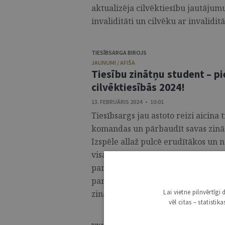
aktualizēja cilvēktiesību jautājumu
invaliditāti un cilvēku ar invaliditā
TIESĪBSARGA BIROJS
JAUNUMI / AFIŠA
Tiesību zinātņu student – pi
cilvēktiesībās 2024!
13. FEBRUĀRIS 2024 • 10:01
Tiesībsargs jau astoto reizi aicina 
komandas un pārbaudīt savas zināša
Izspēle allaž pulcē erudītākos un 
visas Latvijas. Izspēle tiek rīkota,
par cilvēktiesību jomu, kā arī sek
par cilvēktiesībām kopumā. Tā reizē
Lai vietne pilnvērtīg
zināmus juristus un saņemt vērtīgas
vēl citas – statisti