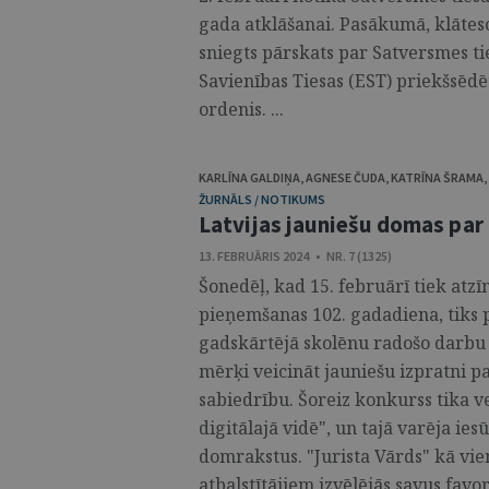
gada atklāšanai. Pasākumā, klātes
sniegts pārskats par Satversmes ti
Savienības Tiesas (EST) priekšsēdē
ordenis. ...
KARLĪNA GALDIŅA
,
AGNESE ČUDA
,
KATRĪNA ŠRAMA
,
ŽURNĀLS / NOTIKUMS
Latvijas jauniešu domas par 
13. FEBRUĀRIS 2024 • NR. 7 (1325)
Šonedēļ, kad 15. februārī tiek atz
pieņemšanas 102. gadadiena, tiks p
gadskārtējā skolēnu radošo darbu 
mērķi veicināt jauniešu izpratni p
sabiedrību. Šoreiz konkurss tika v
digitālajā vidē", un tajā varēja ie
domrakstus. "Jurista Vārds" kā vi
atbalstītājiem izvēlējās savus favo