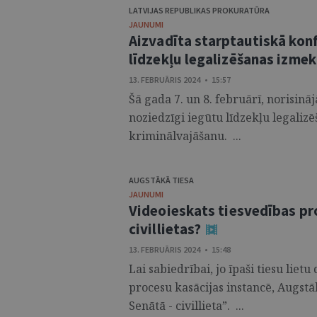
LATVIJAS REPUBLIKAS PROKURATŪRA
JAUNUMI
Aizvadīta starptautiskā kon
līdzekļu legalizēšanas izme
13. FEBRUĀRIS 2024 • 15:57
Šā gada 7. un 8. februārī, norisinā
noziedzīgi iegūtu līdzekļu legaliz
kriminālvajāšanu. ...
AUGSTĀKĀ TIESA
JAUNUMI
Videoieskats tiesvedības pr
civillietas?
13. FEBRUĀRIS 2024 • 15:48
Lai sabiedrībai, jo īpaši tiesu liet
procesu kasācijas instancē, Augstāk
Senātā - civillieta”. ...