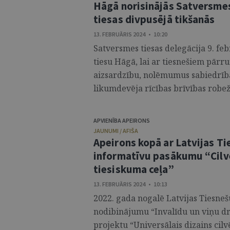
Hāgā norisinājās Satversme
tiesas divpusējā tikšanās
13. FEBRUĀRIS 2024 • 10:20
Satversmes tiesas delegācija 9. f
tiesu Hāgā, lai ar tiesnešiem pā
aizsardzību, nolēmumus sabiedrībā
likumdevēja rīcības brīvības robež
APVIENĪBA APEIRONS
JAUNUMI / AFIŠA
Apeirons kopā ar Latvijas Ti
informatīvu pasākumu “Cilvē
tiesiskuma ceļa”
13. FEBRUĀRIS 2024 • 10:13
2022. gada nogalē Latvijas Tiesne
nodibinājumu “Invalīdu un viņu d
projektu “Universālais dizains cilv