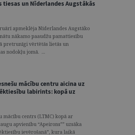
s tiesas un Nīderlandes Augstākās
ebruārī apmeklēja Nīderlandes Augstāko
rrunātu nākamo paaudžu pamattiesību
 pretrunīgi vērtētās lietās un
as nodokļu jomā. ...
esnešu mācību centru aicina uz
ktiesību labirints: kopā uz
šu mācību centrs (LTMC) kopā ar
raugu apvienību “Apeirons”” uzsāka
ēktiesību ievērošanā”, kura laikā