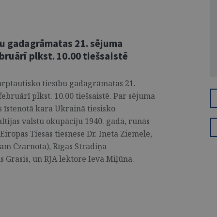
ību gadagrāmatas 21. sējuma
bruārī plkst. 10.00 tiešsaistē
tarptautisko tiesību gadagrāmatas 21.
ebruārī plkst. 10.00 tiešsaistē. Par sējuma
s īstenotā kara Ukrainā tiesisko
ltijas valstu okupāciju 1940. gadā, runās
iropas Tiesas tiesnese Dr. Ineta Ziemele,
am Czarnota), Rīgas Stradiņa
is Grasis, un RJA lektore Ieva Miļūna.