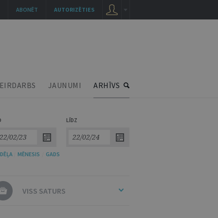
ABONĒT
AUTORIZĒTIES
EIRDARBS
JAUNUMI
ARHĪVS
O
LĪDZ
DĒĻA
/
MĒNESIS
/
GADS
VISS SATURS