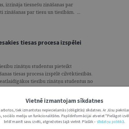
s, izzināja tiesnešu zināšanas par
ti zināšanas par tiesu un tiesībām. ...
esakies tiesas procesa izspēlei
tiesību zinātņu studentus pieteikt
nas tiesas procesa izspēlē cilvēktiesībās.
neatlaidīgākos tiesību zinātņu studentus no
 lai veicinātu topošo profesionāļu interesi
mētu sabiedrības informētību un izpratni
Vietnē izmantojam sīkdatnes
 ir lieliska iespēja klātienē satikt Latvijā
i darbotos, tiek izmantotas nepieciešamās (obligātās) sīkdatnes. Ar Jūsu piekriša
 balvas. ...
kas, sociālo mediju un funkcionalitātes. Papildinformācijai atveriet "Pielāgot izvēl
brīdī mainīt savu izvēli, atgriežoties šajā vietnē. Plašāk –
sīkdatņu politikā
.