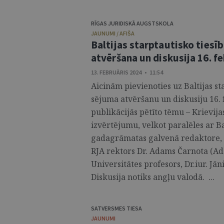
RĪGAS JURIDISKĀ AUGSTSKOLA
JAUNUMI / AFIŠA
Baltijas starptautisko ties
atvēršana un diskusija 16. fe
13. FEBRUĀRIS 2024 • 11:54
Aicinām pievienoties uz Baltijas s
sējuma atvēršanu un diskusiju 16. f
publikācijās pētīto tēmu – Krievija
izvērtējumu, velkot paralēles ar Ba
gadagrāmatas galvenā redaktore, E
RJA rektors Dr. Adams Čarnota (Ad
Universitātes profesors, Dr.iur. Jān
Diskusija notiks angļu valodā. ...
SATVERSMES TIESA
JAUNUMI