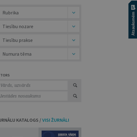
Rubrika
Tiesību nozare
Tiesību prakse
Numura tēma
UTORS
URNĀLU KATALOGS /
VISI ŽURNĀLI