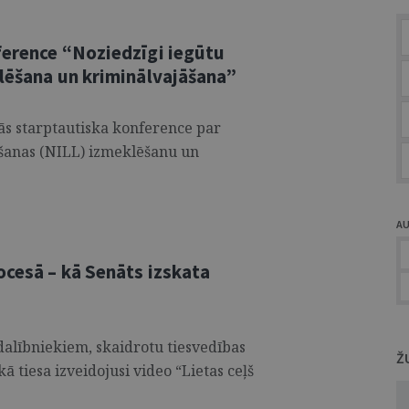
ference “Noziedzīgi iegūtu
klēšana un kriminālvajāšana”
jās starptautiska konference par
ēšanas (NILL) izmeklēšanu un
A
ocesā – kā Senāts izskata
u dalībniekiem, skaidrotu tiesvedības
Ž
ā tiesa izveidojusi video “Lietas ceļš