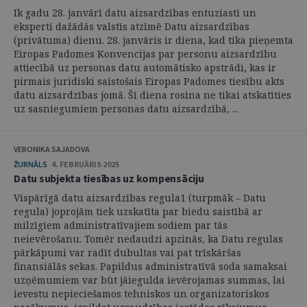
Ik gadu 28. janvārī datu aizsardzības entuziasti un
eksperti dažādās valstīs atzīmē Datu aizsardzības
(privātuma) dienu. 28. janvāris ir diena, kad tika pieņemta
Eiropas Padomes Konvencijas par personu aizsardzību
attiecībā uz personas datu automātisko apstrādi, kas ir
pirmais juridiski saistošais Eiropas Padomes tiesību akts
datu aizsardzības jomā. Šī diena rosina ne tikai atskatīties
uz sasniegumiem personas datu aizsardzībā, ...
VERONIKA SAJADOVA
ŽURNĀLS
4. FEBRUĀRIS 2025
Datu subjekta tiesības uz kompensāciju
Vispārīgā datu aizsardzības regula1 (turpmāk – Datu
regula) joprojām tiek uzskatīta par biedu saistībā ar
milzīgiem administratīvajiem sodiem par tās
neievērošanu. Tomēr nedaudzi apzinās, ka Datu regulas
pārkāpumi var radīt dubultas vai pat trīskāršas
finansiālās sekas. Papildus administratīvā soda samaksai
uzņēmumiem var būt jāiegulda ievērojamas summas, lai
ievestu nepieciešamos tehniskos un organizatoriskos