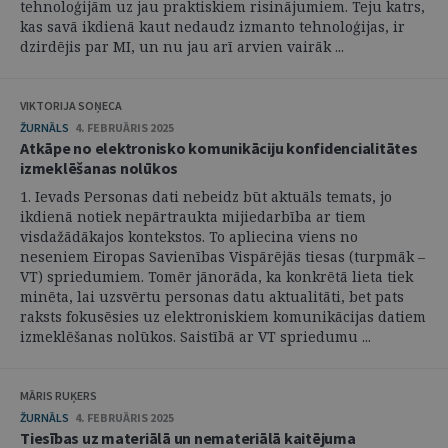
tehnoloģijām uz jau praktiskiem risinājumiem. Teju katrs,
kas savā ikdienā kaut nedaudz izmanto tehnoloģijas, ir
dzirdējis par MI, un nu jau arī arvien vairāk ...
VIKTORIJA SOŅECA
ŽURNĀLS
4. FEBRUĀRIS 2025
Atkāpe no elektronisko komunikāciju konfidencialitātes
izmeklēšanas nolūkos
1. Ievads Personas dati nebeidz būt aktuāls temats, jo
ikdienā notiek nepārtraukta mijiedarbība ar tiem
visdažādākajos kontekstos. To apliecina viens no
neseniem Eiropas Savienības Vispārējās tiesas (turpmāk –
VT) spriedumiem. Tomēr jānorāda, ka konkrētā lieta tiek
minēta, lai uzsvērtu personas datu aktualitāti, bet pats
raksts fokusēsies uz elektroniskiem komunikācijas datiem
izmeklēšanas nolūkos. Saistībā ar VT spriedumu ...
MĀRIS RUĶERS
ŽURNĀLS
4. FEBRUĀRIS 2025
Tiesības uz materiālā un nemateriālā kaitējuma