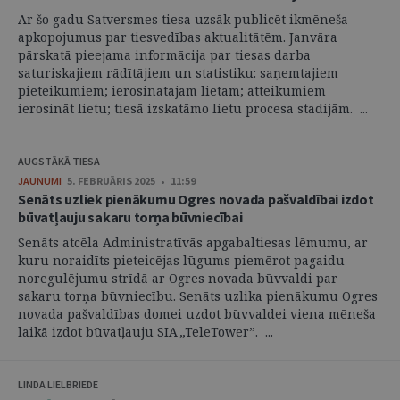
Ar šo gadu Satversmes tiesa uzsāk publicēt ikmēneša
apkopojumus par tiesvedības aktualitātēm. Janvāra
pārskatā pieejama informācija par tiesas darba
saturiskajiem rādītājiem un statistiku: saņemtajiem
pieteikumiem; ierosinātajām lietām; atteikumiem
ierosināt lietu; tiesā izskatāmo lietu procesa stadijām. ...
AUGSTĀKĀ TIESA
JAUNUMI
5. FEBRUĀRIS 2025 • 11:59
Senāts uzliek pienākumu Ogres novada pašvaldībai izdot
būvatļauju sakaru torņa būvniecībai
Senāts atcēla Administratīvās apgabaltiesas lēmumu, ar
kuru noraidīts pieteicējas lūgums piemērot pagaidu
noregulējumu strīdā ar Ogres novada būvvaldi par
sakaru torņa būvniecību. Senāts uzlika pienākumu Ogres
novada pašvaldības domei uzdot būvvaldei viena mēneša
laikā izdot būvatļauju SIA „TeleTower”. ...
LINDA LIELBRIEDE