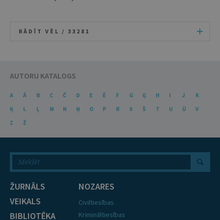
RĀDĪT VĒL /
33281
AUTORU KATALOGS
A
Ā
B
C
Č
D
E
Ē
F
G
Ģ
H
I
J
K
Ķ
L
Ļ
M
N
Ņ
O
P
R
S
Š
T
U
Ū
V
Z
Ž
ŽURNĀLS
NOZARES
VEIKALS
Civiltiesības
BIBLIOTĒKA
Krimināltiesības