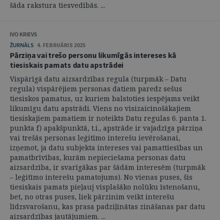
šāda rakstura tiesvedībās. ...
IVO KRIEVS
ŽURNĀLS
4. FEBRUĀRIS 2025
Pārziņa vai trešo personu likumīgās intereses kā
tiesiskais pamats datu apstrādei
Vispārīgā datu aizsardzības regula (turpmāk – Datu
regula) vispārējiem personas datiem paredz sešus
tiesiskos pamatus, uz kuriem balstoties iespējams veikt
likumīgu datu apstrādi. Viens no visizaicinošākajiem
tiesiskajiem pamatiem ir noteikts Datu regulas 6. panta 1.
punkta f) apakšpunktā, t.i., apstrāde ir vajadzīga pārziņa
vai trešās personas leģitīmo interešu ievērošanai,
izņemot, ja datu subjekta intereses vai pamattiesības un
pamatbrīvības, kurām nepieciešama personas datu
aizsardzība, ir svarīgākas par šādām interesēm (turpmāk
– leģitīmo interešu pamatojums). No vienas puses, šis
tiesiskais pamats pieļauj visplašāko nolūku īstenošanu,
bet, no otras puses, liek pārzinim veikt interešu
līdzsvarošanu, kas prasa padziļinātas zināšanas par datu
aizsardzības jautājumiem. ...