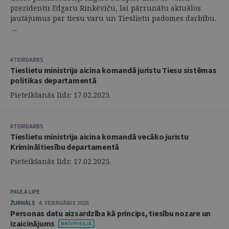
prezidentu Edgaru Rinkēviču, lai pārrunātu aktuālos
jautājumus par tiesu varu un Tieslietu padomes darbību.
...
#TEIRDARBS
Tieslietu ministrija aicina komandā juristu Tiesu sistēmas
politikas departamentā
Pieteikšanās līdz: 17.02.2025.
#TEIRDARBS
Tieslietu ministrija aicina komandā vecāko juristu
Krimināltiesību departamentā
Pieteikšanās līdz: 17.02.2025.
PAULA LIPE
ŽURNĀLS
4. FEBRUĀRIS 2025
Personas datu aizsardzība kā princips, tiesību nozare un
izaicinājums