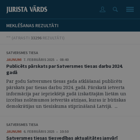
MEKLĒŠANAS REZULTĀTI
"" (
ATRASTI
33296
REZULTĀTI
)
SATVERSMES TIESA
JAUNUMI
7. FEBRUĀRIS 2025 • 08:40
Publicēts pārskats par Satversmes tiesas darbu 2024.
gadā
Par godu Satversmes tiesas gada atklāšanai publicēts
pārskats par tiesas darbu 2024. gadā. Pārskatā ietverta
informācija par iepriekšējā gadā izskatītajām lietām un
izceltas nolēmumos ietvertās atziņas, kuras ir būtiskas
demokrātijas un tiesiskuma stiprināšanā Latvijā. ...
SATVERSMES TIESA
JAUNUMI
6. FEBRUĀRIS 2025 • 10:50
Satversmes tiesas tiesvedības aktualitātes janvārī