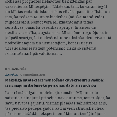
šodienas prognozes lielākoties tiek izteiktas par
vakardienas MI iespējām. Līdztekus tam, ko varam iegūt
no MI, tas rada būtiskus riskus cilvēka pamattiesībām un
tam, kā redzam MI un sabiedrības (tai skaitā indivīda)
mijiedarbību. Ņemot vērā MI izmantošanu tādās
sensitīvās jomās kā veselības aprūpe, finanses un
tiesībaizsardzība, augsta riska MI sistēmu regulējums ir
jo īpaši svarīgs, lai nodrošinātu ne tikai skaidru ietvaru tā
nodrošinātājiem un uzturētājiem, bet arī tirgus
uzraudzības iestādēm potenciālo risku šo sistēmu
izmantošanai1 pārvaldīšanai. ...
ILZE JANKEVIČA
ŽURNĀLS
4. FEBRUĀRIS 2025
Mākslīgā intelekta izmantošana cilvēkresursu vadībā:
izaicinājumi darbinieku personas datu aizsardzībā
Lai arī mākslīgais intelekts (turpmāk – MI) un ar to
saistītie risinājumi principā nav jaunums, tomēr šķiet, ka
savu uzvaras gājienu, vismaz plašākas sabiedrības acīs,
tas piedzīvo pēdējos gados, kad arvien straujāk notiek
pāreja no dažādām eksperimentālām un izmēģinājuma