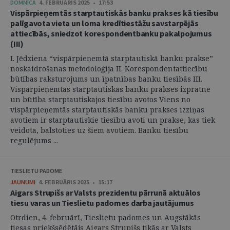
DOMNĪCA
4. FEBRUĀRIS 2025 • 17:53
Vispārpieņemtās starptautiskās banku prakses kā tiesību
palīgavota vieta un loma kredītiestāžu savstarpējās
attiecībās, sniedzot korespondentbanku pakalpojumus
(III)
I. Jēdziena “vispārpieņemtā starptautiskā banku prakse”
noskaidrošanas metodoloģija II. Korespondentattiecību
būtības raksturojums un īpatnības banku tiesībās III.
Vispārpieņemtās starptautiskās banku prakses izpratne
un būtība starptautiskajos tiesību avotos Viens no
vispārpieņemtās starptautiskās banku prakses izziņas
avotiem ir starptautiskie tiesību avoti un prakse, kas tiek
veidota, balstoties uz šiem avotiem. Banku tiesību
regulējums ...
TIESLIETU PADOME
JAUNUMI
4. FEBRUĀRIS 2025 • 15:17
Aigars Strupišs ar Valsts prezidentu pārrunā aktuālos
tiesu varas un Tieslietu padomes darba jautājumus
Otrdien, 4. februārī, Tieslietu padomes un Augstākās
tiesas priekšsēdētājs Aigars Strupišs tikās ar Valsts