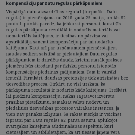
kompensāciju par Datu regulas pārkāpumiem
Vispārīgā datu aizsardzības regula1 (turpmāk – Datu
regula) ir piemērojama no 2018. gada 25. maija, un tās 82.
panta 1. punkts paredz, ka jebkurai personai, kurai šīs
regulas pārkāpuma rezultātā ir nodarīts materiāls vai
nemateriāls kaitējums, ir tiesības no pārziņa vai
apstrādātāja saņemt kompensāciju par tai nodarīto
kaitējumu. Kaut arī par uzņēmumiem piemērotajiem
naudas sodiem saistībā ar pieļautajiem Datu regulas
pārkāpumiem ir dzirdēts daudz, krietni mazāk prakses
piemēru būs atrodami par fizisku personu īstenotās
kompensācijas piedziņas gadījumiem. Tam ir vairāki
iemesli. Pirmkārt, daudzas pretenzijas tiek atrisinātas bez
tiesvedības procesa. Otrkārt, ne visi uzskata, ka
pārkāpuma rezultātā ir nodarīts kāds kaitējums. Treškārt,
lai piedzītu kompensāciju, nākas sagatavot izvērstu
prasības pieteikumu, samaksāt valsts nodevu un
piedalīties tiesvedības procesos vairākās instancēs, ja
vien nav panākts izlīgums. Šā raksta mērķis ir veicināt
izpratni par Datu regulas 82. panta saturu, aplūkojot
svarīgākos kaitējuma atlīdzināšanas aspektus, kuri
cietušajiem un atbildētājiem, kā arī tiesām jāņem vērā